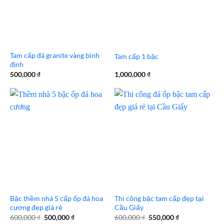
Tam cấp đá granite vàng bình
Tam cấp 1 bậc
định
500,000
₫
1,000,000
₫
Bậc thềm nhà 5 cấp ốp đá hoa
Thi công bậc tam cấp đẹp tại
cương đẹp giá rẻ
Cầu Giấy
Giá
Giá
Giá
Giá
600,000
₫
500,000
₫
600,000
₫
550,000
₫
gốc
hiện
gốc
hiện