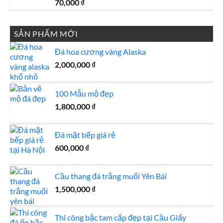
7,000,000 ₫.
70,000
₫
SẢN PHẨM MỚI
Đá hoa cương vàng Alaska
2,000,000
₫
100 Mẫu mộ đẹp
1,800,000
₫
Đá mặt bếp giá rẻ
600,000
₫
Cầu thang đá trắng muối Yên Bái
1,500,000
₫
Thi công bậc tam cấp đẹp tại Cầu Giấy