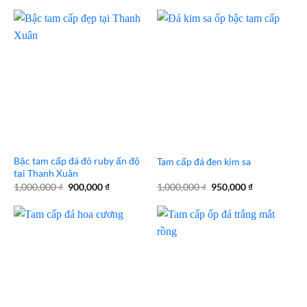
là:
tại
là:
tại
600,000 ₫.
là:
600,000 ₫.
là:
500,000 ₫.
550,000 ₫.
Bậc tam cấp đá đỏ ruby ấn độ
Tam cấp đá đen kim sa
tại Thanh Xuân
Giá
Giá
Giá
Giá
1,000,000
₫
900,000
₫
1,000,000
₫
950,000
₫
gốc
hiện
gốc
hiện
là:
tại
là:
tại
1,000,000 ₫.
là:
1,000,000 ₫.
là:
900,000 ₫.
950,000 ₫.