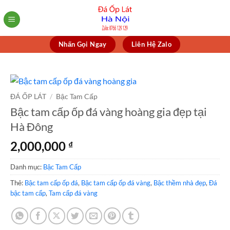
Skip
to
content
Nhấn Gọi Ngay
Liên Hệ Zalo
ĐÁ ỐP LÁT
/
Bậc Tam Cấp
Bậc tam cấp ốp đá vàng hoàng gia đẹp tại
Hà Đông
2,000,000
₫
Danh mục:
Bậc Tam Cấp
Thẻ:
Bậc tam cấp ốp đá
,
Bậc tam cấp ốp đá vàng
,
Bậc thềm nhà đẹp
,
Đá
bậc tam cấp
,
Tam cấp đá vàng