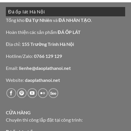
giá
tường
ở
tốt
đẹp
10
làm
Đá ốp lát Hà Nội
mẫu
bàn
đá
bếp
granite
Tổng kho
Đá Tự Nhiên
và
ĐÁ NHÂN TẠO
.
bàn
vàng
lavabo
tự
nhiên
Hoàn thiện các sản phẩm
ĐÁ ỐP LÁT
Địa chỉ:
155 Trường Trinh Hà Nội
Hotline/Zalo:
0766 129 129
Email:
lienhe@daoplathanoi.net
Website:
daoplathanoi.net
CỬA HÀNG
Chuyên thi công lắp đặt tại công trình: