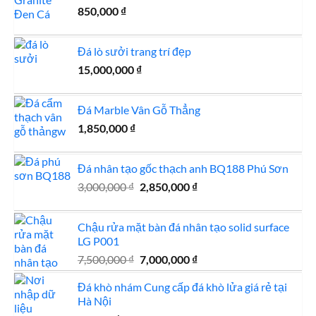
850,000
₫
1,650,000 ₫.
Đá lò sưởi trang trí đẹp
15,000,000
₫
Đá Marble Vân Gỗ Thẳng
1,850,000
₫
Đá nhân tạo gốc thạch anh BQ188 Phú Sơn
Giá
Giá
3,000,000
₫
2,850,000
₫
gốc
hiện
là:
tại
Chậu rửa mặt bàn đá nhân tạo solid surface
3,000,000 ₫.
là:
LG P001
2,850,000 ₫.
Giá
Giá
7,500,000
₫
7,000,000
₫
gốc
hiện
Đá khò nhám Cung cấp đá khò lửa giá rẻ tại
là:
tại
Hà Nội
7,500,000 ₫.
là: