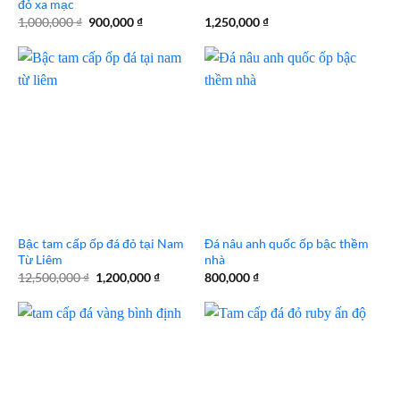
đỏ xa mạc
Giá
Giá
1,000,000
₫
900,000
₫
1,250,000
₫
gốc
hiện
là:
tại
1,000,000 ₫.
là:
900,000 ₫.
Bậc tam cấp ốp đá đỏ tại Nam
Đá nâu anh quốc ốp bậc thềm
Từ Liêm
nhà
Giá
Giá
12,500,000
₫
1,200,000
₫
800,000
₫
gốc
hiện
là:
tại
12,500,000 ₫.
là:
1,200,000 ₫.