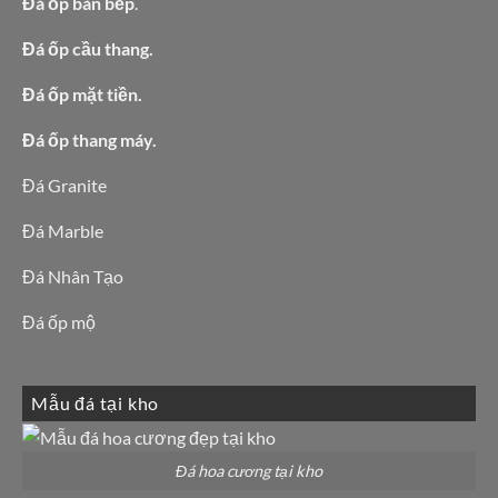
Đá ốp bàn bếp
.
Đá ốp cầu thang.
Đá ốp mặt tiền.
Đá ốp thang máy.
Đá Granite
Đá Marble
Đá Nhân Tạo
Đá ốp mộ
Mẫu đá tại kho
Đá hoa cương tại kho