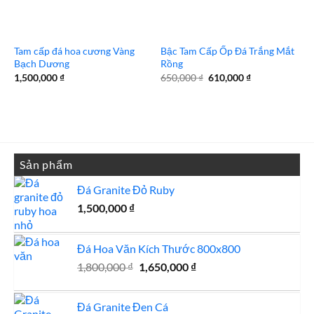
Tam cấp đá hoa cương Vàng
Bậc Tam Cấp Ốp Đá Trắng Mắt
Bạch Dương
Rồng
Giá
Giá
1,500,000
₫
650,000
₫
610,000
₫
gốc
hiện
là:
tại
650,000 ₫.
là:
610,000 ₫.
Sản phẩm
Đá Granite Đỏ Ruby
1,500,000
₫
Đá Hoa Văn Kích Thước 800x800
Giá
Giá
1,800,000
₫
1,650,000
₫
gốc
hiện
là:
tại
Đá Granite Đen Cá
1,800,000 ₫.
là: