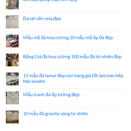
ở
Báo
Không
giá
có
đá
bình
ốp
luận
Đá lát nền nhà đẹp
thang
ở
máy
20
Không
mẫu
có
đá
bình
ốp
luận
Mẫu mộ đá hoa cương 20 mẫu mộ ốp đá đẹp
mặt
ở
tiền
Đá
Không
đẹp
lát
có
nền
bình
nhà
luận
Bảng Giá đá hoa cương 100 mẫu đá tự nhiên đẹp
đẹp
ở
Mẫu
Không
mộ
có
đá
bình
hoa
luận
15 mẫu đá lamar đẹp còn hàng giá tốt làm bàn bếp
cương
ở
bàn lavabo
20
Bảng
mẫu
Giá
Không
mộ
đá
có
ốp
hoa
Mẫu tranh đá ốp tường đẹp
bình
đá
cương
luận
đẹp
100
Không
ở
mẫu
có
15
đá
bình
mẫu
tự
luận
10 mẫu đá granite vàng tự nhiên
đá
nhiên
ở
lamar
đẹp
Mẫu
Không
đẹp
tranh
có
còn
đá
bình
hàng
ốp
luận