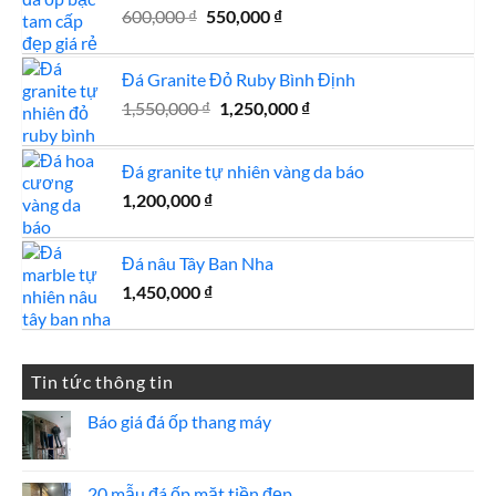
Giá
Giá
600,000
₫
550,000
₫
gốc
hiện
là:
tại
Đá Granite Đỏ Ruby Bình Định
600,000 ₫.
là:
Giá
Giá
1,550,000
₫
1,250,000
550,000 ₫.
₫
gốc
hiện
là:
tại
Đá granite tự nhiên vàng da báo
1,550,000 ₫.
là:
1,200,000
₫
1,250,000 ₫.
Đá nâu Tây Ban Nha
1,450,000
₫
Tin tức thông tin
Báo giá đá ốp thang máy
Không
có
bình
luận
20 mẫu đá ốp mặt tiền đẹp