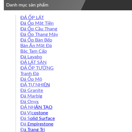
Danh mục sản phẩm
ĐÁ ỐP LÁT
Đá Ốp Mặt Tiền
Đá Ốp Cầu Thang
Đá Ốp Thang Máy
Đá Ốp Bàn Bếp
Bàn Ăn Mặt Đá
Bậc Tam Cấp
Đá Lavabo
ĐÁ LÁT SÀN
ĐÁ ỐP TƯỜNG
Tranh Đá
Đá Ốp Mộ
ĐÁ TỰ NHIÊN
Đá Granite
Đá Marble
Đá Onyx
ĐÁ NHÂN TẠO
Đá Vicostone
Đá Solid Surface
Đá Empirestone
Đá Trang Trí