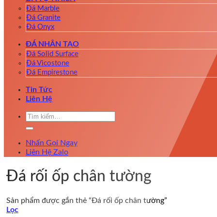
Đá Marble
Đá Granite
Đá Onyx
ĐÁ NHÂN TẠO
Đá Solid Surface
Đá Vicostone
Đá Empirestone
Tin Tức
Liên Hệ
Tìm
kiếm:
Nhấn Gọi Ngay
Liên Hệ Zalo
Đá rối ốp chân tường
Sản phẩm được gắn thẻ “Đá rối ốp chân tường”
Lọc