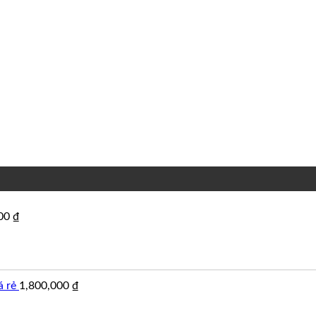
000
₫
á rẻ
1,800,000
₫