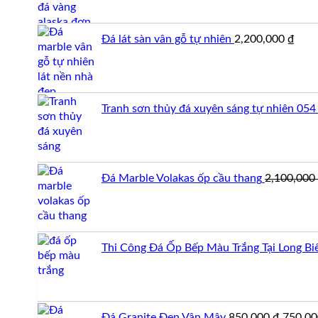
Đá lát sàn vân gỗ tự nhiên
2,200,000
₫
Tranh sơn thủy đá xuyên sáng tự nhiên 054
Đá Marble Volakas ốp cầu thang
2,100,000
Thi Công Đá Ốp Bếp Màu Trắng Tại Long Bi
Giá
Đá Granite Đen Vân Mây
850,000
₫
750,0