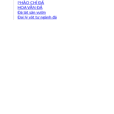
PHÀO CHỈ ĐÁ
HOA VĂN ĐÁ
Đá lát sân vườn
Đại lý vật tư ngành đá