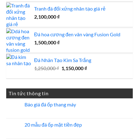
Tranh đá đối xứng nhân tạo giá rẻ
2,100,000
₫
Đá hoa cương đen vân vàng Fusion Gold
1,500,000
₫
Đá Nhân Tạo Kim Sa Trắng
Giá
Giá
1,250,000
₫
1,150,000
₫
gốc
hiện
là:
tại
1,250,000 ₫.
là:
Tin tức thông tin
1,150,000 ₫.
Báo giá đá ốp thang máy
Không
có
bình
luận
20 mẫu đá ốp mặt tiền đẹp
ở
Báo
Không
giá
có
đá