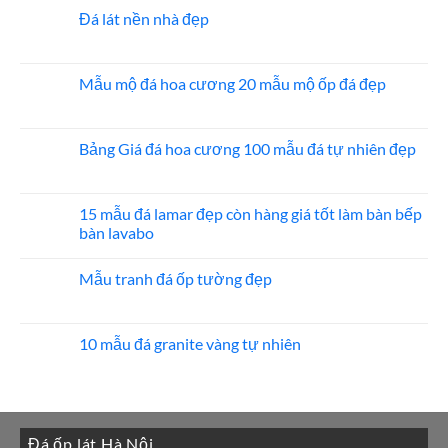
bình
ốp
luận
Đá lát nền nhà đẹp
thang
ở
máy
20
Không
mẫu
có
đá
bình
ốp
luận
Mẫu mộ đá hoa cương 20 mẫu mộ ốp đá đẹp
mặt
ở
tiền
Đá
Không
đẹp
lát
có
nền
bình
nhà
luận
Bảng Giá đá hoa cương 100 mẫu đá tự nhiên đẹp
đẹp
ở
Mẫu
Không
mộ
có
đá
bình
hoa
luận
15 mẫu đá lamar đẹp còn hàng giá tốt làm bàn bếp
cương
ở
bàn lavabo
20
Bảng
mẫu
Giá
Không
mộ
đá
có
ốp
hoa
Mẫu tranh đá ốp tường đẹp
bình
đá
cương
luận
đẹp
100
Không
ở
mẫu
có
15
đá
bình
mẫu
tự
luận
10 mẫu đá granite vàng tự nhiên
đá
nhiên
ở
lamar
đẹp
Mẫu
Không
đẹp
tranh
có
còn
đá
bình
hàng
ốp
luận
giá
tường
ở
tốt
đẹp
10
làm
Đá ốp lát Hà Nội
mẫu
bàn