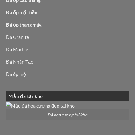
Đá ốp mặt tiền.
Đá ốp thang máy.
Đá Granite
Đá Marble
Đá Nhân Tạo
Đá ốp mộ
Mẫu đá tại kho
Đá hoa cương tại kho