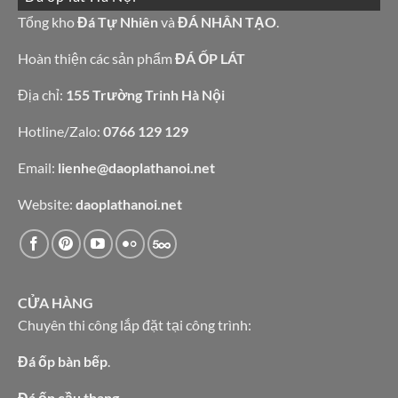
đá
bếp
granite
Tổng kho
Đá Tự Nhiên
và
ĐÁ NHÂN TẠO
.
bàn
vàng
lavabo
tự
nhiên
Hoàn thiện các sản phẩm
ĐÁ ỐP LÁT
Địa chỉ:
155 Trường Trinh Hà Nội
Hotline/Zalo:
0766 129 129
Email:
lienhe@daoplathanoi.net
Website:
daoplathanoi.net
CỬA HÀNG
Chuyên thi công lắp đặt tại công trình:
Đá ốp bàn bếp
.
Đá ốp cầu thang.