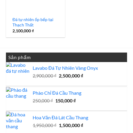
Đá tự nhiên ốp bếp tại
Thạch Thất
2,100,000
₫
Sản phẩm
Lavabo Đá Tự Nhiên Vàng Onyx
Giá
Giá
2,900,000
₫
2,500,000
₫
gốc
hiện
là:
tại
Phào Chỉ Đá Cầu Thang
2,900,000 ₫.
là:
Giá
Giá
2,500,000 ₫.
250,000
₫
150,000
₫
gốc
hiện
là:
tại
Hoa Văn Đá Lát Cầu Thang
250,000 ₫.
là:
Giá
Giá
1,950,000
₫
1,500,000
150,000 ₫.
₫
gốc
hiện