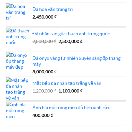
là:
tại
Đá hoa văn trang trí
1,950,000 ₫.
là:
2,450,000
₫
1,500,000 ₫.
Đá nhân tạo gốc thạch anh trung quốc
Giá
Giá
2,800,000
₫
2,500,000
₫
gốc
hiện
là:
tại
Đá onyx vàng tự nhiên xuyên sáng ốp thang
2,800,000 ₫.
là:
máy
2,500,000 ₫.
8,000,000
₫
Mặt bếp đá nhân tạo trắng vẽ vân
Giá
Giá
1,200,000
₫
1,100,000
₫
gốc
hiện
là:
tại
Ảnh bia mộ tráng men độ bền vĩnh cửu
1,200,000 ₫.
là:
400,000
₫
1,100,000 ₫.