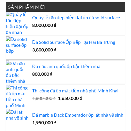
SẢN PHẨM MỚI
Quầy lễ tân đẹp hiện đại ốp đá solid surface
8,000,000
₫
Đá Solid Surface Ốp Bếp Tại Hai Bà Trưng
3,800,000
₫
Đá nâu anh quốc ốp bậc thềm nhà
800,000
₫
Thi công đá ốp mặt tiền nhà phố Minh Khai
Giá
Giá
1,800,000
₫
1,650,000
₫
gốc
hiện
là:
tại
Đá marble Dack Emperador ốp lát nhà vệ sinh
1,800,000 ₫.
là:
1,950,000
₫
1,650,000 ₫.