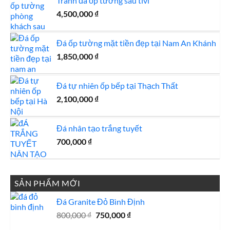
Tranh đá ốp tường sau tivi
4,500,000
₫
Đá ốp tường mặt tiền đẹp tại Nam An Khánh
1,850,000
₫
Đá tự nhiên ốp bếp tại Thạch Thất
2,100,000
₫
Đá nhân tạo trắng tuyết
700,000
₫
SẢN PHẨM MỚI
Đá Granite Đỏ Bình Định
Giá
Giá
800,000
₫
750,000
₫
gốc
hiện