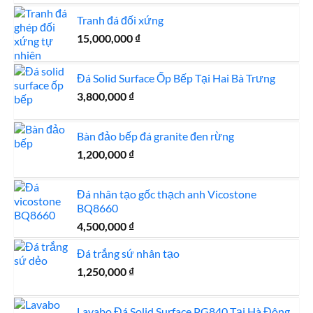
là:
tại
Tranh đá đối xứng
800,000 ₫.
là:
750,000 ₫.
15,000,000
₫
Đá Solid Surface Ốp Bếp Tại Hai Bà Trưng
3,800,000
₫
Bàn đảo bếp đá granite đen rừng
1,200,000
₫
Đá nhân tạo gốc thạch anh Vicostone
BQ8660
4,500,000
₫
Đá trắng sứ nhân tạo
1,250,000
₫
Lavabo Đá Solid Surface PG840 Tại Hà Đông