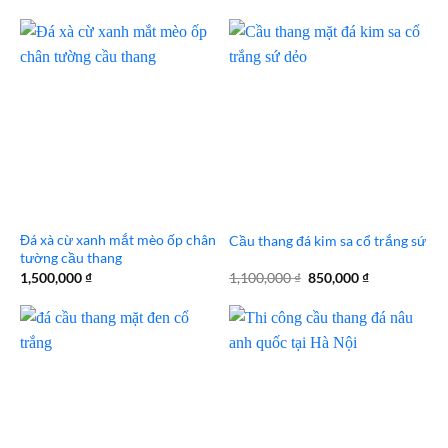
gốc
hiện
gốc
hiện
là:
tại
là:
tại
500,000 ₫.
là:
1,900,000 ₫.
là:
450,000 ₫.
1,700,000 
Đá xà cừ xanh mắt mèo ốp chân
Cầu thang đá kim sa cổ trắng sứ
tường cầu thang
Giá
Giá
1,500,000
₫
1,100,000
₫
850,000
₫
gốc
hiện
là:
tại
1,100,000 ₫.
là:
850,000 ₫.