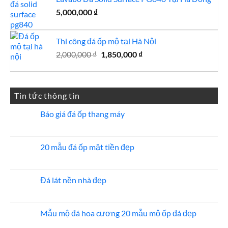
5,000,000
₫
Thi công đá ốp mộ tại Hà Nội
Giá
Giá
2,000,000
₫
1,850,000
₫
gốc
hiện
là:
tại
2,000,000 ₫.
là:
Tin tức thông tin
1,850,000 ₫.
Báo giá đá ốp thang máy
Không
có
bình
luận
20 mẫu đá ốp mặt tiền đẹp
ở
Báo
Không
giá
có
đá
bình
ốp
luận
Đá lát nền nhà đẹp
thang
ở
máy
20
Không
mẫu
có
đá
bình
ốp
luận
Mẫu mộ đá hoa cương 20 mẫu mộ ốp đá đẹp
mặt
ở
tiền
Đá
Không