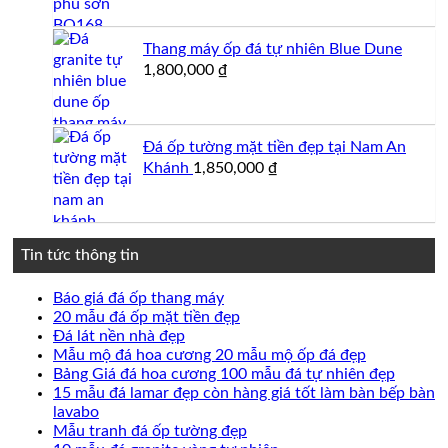
Thang máy ốp đá tự nhiên Blue Dune
1,800,000
₫
Đá ốp tường mặt tiền đẹp tại Nam An
Khánh
1,850,000
₫
Tin tức thông tin
Không
Báo giá đá ốp thang máy
có
Không
20 mẫu đá ốp mặt tiền đẹp
Không
bình
có
Đá lát nền nhà đẹp
có
luận
bình
Không
Mẫu mộ đá hoa cương 20 mẫu mộ ốp đá đẹp
ở
bình
luận
có
Không
Bảng Giá đá hoa cương 100 mẫu đá tự nhiên đẹp
Báo
ở
luận
bình
có
15 mẫu đá lamar đẹp còn hàng giá tốt làm bàn bếp bàn
ở
giá
20
Không
luận
bình
lavabo
Đá
đá
mẫu
ở
có
Không
luận
Mẫu tranh đá ốp tường đẹp
lát
ốp
đá
Mẫu
ở