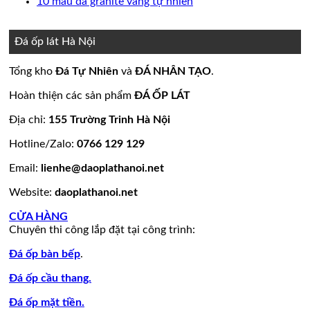
bình
có
Không
10 mẫu đá granite vàng tự nhiên
nền
thang
ốp
mộ
Bảng
luận
bình
có
ở
nhà
máy
mặt
đá
Giá
luận
bình
15
đẹp
tiền
ở
hoa
đá
luận
Đá ốp lát Hà Nội
mẫu
đẹp
Mẫu
ở
cương
hoa
đá
tranh
10
20
cương
Tổng kho
Đá Tự Nhiên
và
ĐÁ NHÂN TẠO
.
lamar
đá
mẫu
mẫu
100
đẹp
ốp
đá
mộ
mẫu
Hoàn thiện các sản phẩm
ĐÁ ỐP LÁT
còn
tường
granite
ốp
đá
hàng
đẹp
vàng
đá
tự
Địa chỉ:
155 Trường Trinh Hà Nội
giá
tự
đẹp
nhiên
Hotline/Zalo:
0766 129 129
tốt
nhiên
đẹp
làm
Email:
lienhe@daoplathanoi.net
bàn
bếp
Website:
daoplathanoi.net
bàn
lavabo
CỬA HÀNG
Chuyên thi công lắp đặt tại công trình:
Đá ốp bàn bếp
.
Đá ốp cầu thang.
Đá ốp mặt tiền.