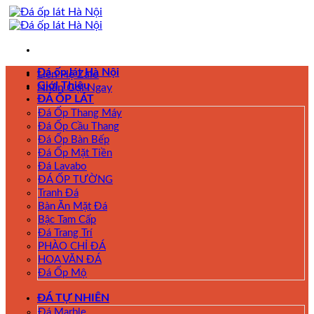
Skip
to
content
Đá ốp lát Hà Nội
Liên Hệ Zalo
Giới Thiệu
Nhấn Gọi Ngay
ĐÁ ỐP LÁT
Đá Ốp Thang Máy
Đá Ốp Cầu Thang
Đá Ốp Bàn Bếp
Đá Ốp Mặt Tiền
Đá Lavabo
ĐÁ ỐP TƯỜNG
Tranh Đá
Bàn Ăn Mặt Đá
Bậc Tam Cấp
Đá Trang Trí
PHÀO CHỈ ĐÁ
HOA VĂN ĐÁ
Đá Ốp Mộ
ĐÁ TỰ NHIÊN
Đá Marble