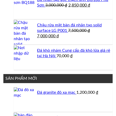
Giá
Giá
Sơn
3,000,000
₫
2,850,000
₫
gốc
hiện
là:
tại
3,000,000 ₫.
là:
Chậu rửa mặt bàn đá nhân tạo solid
2,850,000 ₫.
surface LG P001
7,500,000
₫
Giá
Giá
7,000,000
₫
gốc
hiện
là:
tại
Đá khò nhám Cung cấp đá khò lửa giá rẻ
7,500,000 ₫.
là:
tại Hà Nội
70,000
₫
7,000,000 ₫.
SẢN PHẨM MỚI
Đá granite đỏ xa mạc
1,200,000
₫