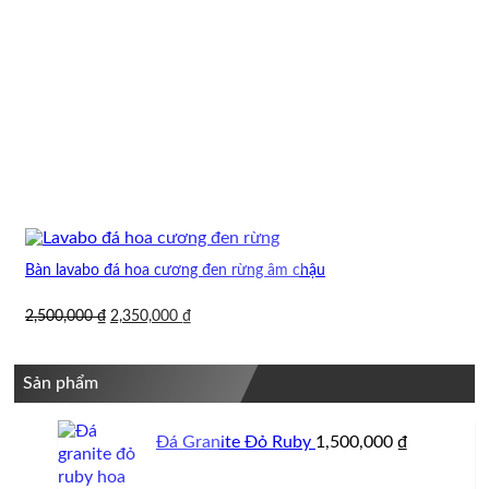
Bàn lavabo đá hoa cương đen rừng âm chậu
Giá
Giá
2,500,000
₫
2,350,000
₫
gốc
hiện
là:
tại
2,500,000 ₫.
là:
Sản phẩm
2,350,000 ₫.
Đá Granite Đỏ Ruby
1,500,000
₫