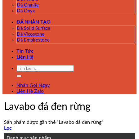
Đá Granite
Đá Onyx
ĐÁ NHÂN TẠO
Đá Solid Surface
Đá Vicostone
Đá Empirestone
Tin Tức
Liên Hệ
Tìm
kiếm:
Nhấn Gọi Ngay
Liên Hệ Zalo
Lavabo đá đen rừng
Sản phẩm được gắn thẻ “Lavabo đá đen rừng”
Lọc
Danh mục sản phẩm