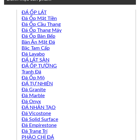
ĐÁ ỐP LÁT
Đá Ốp Mặt Tiền
Đá Ốp Cầu Thang
Đá Ốp Thang Máy
Đá Ốp Bàn Bếp
Bàn Ăn Mặt Đá
Bậc Tam Cấp
Đá Lavabo
ĐÁ LÁT SÀN
ĐÁ ỐP TƯỜNG
Tranh Đá
Đá Ốp Mộ
ĐÁ TỰ NHIÊN
Đá Granite
Đá Marble
Đá Onyx
ĐÁ NHÂN TẠO
Đá Vicostone
Đá Solid Surface
Đá Empirestone
Đá Trang Trí
PHÀO CHỈ ĐÁ