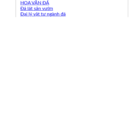
HOA VĂN ĐÁ
Đá lát sân vườn
Đại lý vật tư ngành đá