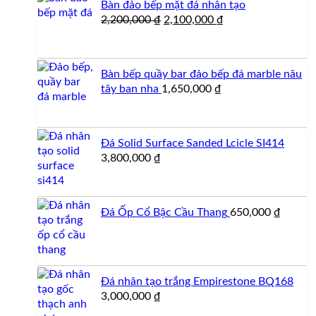
Bàn đảo bếp mặt đá nhân tạo
Giá
Giá
2,200,000
₫
2,100,000
₫
gốc
hiện
là:
tại
2,200,000 ₫.
là:
Bàn bếp quầy bar đảo bếp đá marble nâu
2,100,000 ₫.
tây ban nha
1,650,000
₫
Đá Solid Surface Sanded Lcicle SI414
3,800,000
₫
Đá Ốp Cổ Bậc Cầu Thang
650,000
₫
Đá nhân tạo trắng Empirestone BQ168
3,000,000
₫