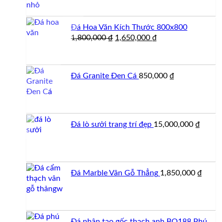
Đá Hoa Văn Kích Thước 800x800
Giá
Giá
1,800,000
₫
1,650,000
₫
gốc
hiện
là:
tại
1,800,000 ₫.
là:
Đá Granite Đen Cá
850,000
₫
1,650,000 ₫.
Đá lò sưởi trang trí đẹp
15,000,000
₫
Đá Marble Vân Gỗ Thẳng
1,850,000
₫
Đá nhân tạo gốc thạch anh BQ188 Phú