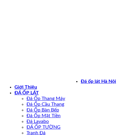
Bản quyền 2026 ©
daoplathanoi.net
Đá ốp lát Hà Nội
Giới Thiệu
ĐÁ ỐP LÁT
Đá Ốp Thang Máy
Đá Ốp Cầu Thang
Đá Ốp Bàn Bếp
Đá Ốp Mặt Tiền
Đá Lavabo
ĐÁ ỐP TƯỜNG
Tranh Đá