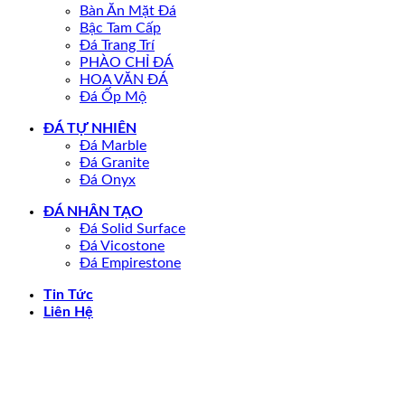
Bàn Ăn Mặt Đá
Bậc Tam Cấp
Đá Trang Trí
PHÀO CHỈ ĐÁ
HOA VĂN ĐÁ
Đá Ốp Mộ
ĐÁ TỰ NHIÊN
Đá Marble
Đá Granite
Đá Onyx
ĐÁ NHÂN TẠO
Đá Solid Surface
Đá Vicostone
Đá Empirestone
Tin Tức
Liên Hệ