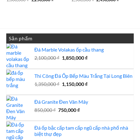
gốc
hiện
gốc
hiện
là:
tại
là:
tại
1,300,000 ₫.
là:
2,500,000 ₫.
là:
1,250,000 ₫.
2,450,000 
Sản phẩm
Đá Marble Volakas ốp cầu thang
Giá
Giá
2,100,000
₫
1,850,000
₫
gốc
hiện
là:
tại
Thi Công Đá Ốp Bếp Màu Trắng Tại Long Biên
2,100,000 ₫.
là:
Giá
1,850,000 ₫.
Giá
1,350,000
₫
1,150,000
₫
gốc
hiện
là:
tại
Đá Granite Đen Vân Mây
1,350,000 ₫.
là:
Giá
Giá
850,000
₫
750,000
₫
1,150,000 ₫.
gốc
hiện
là:
tại
Đá ốp bậc cấp tam cấp ngũ cấp nhà phố nhà
850,000 ₫.
là:
biệt thự đẹp
750,000 ₫.