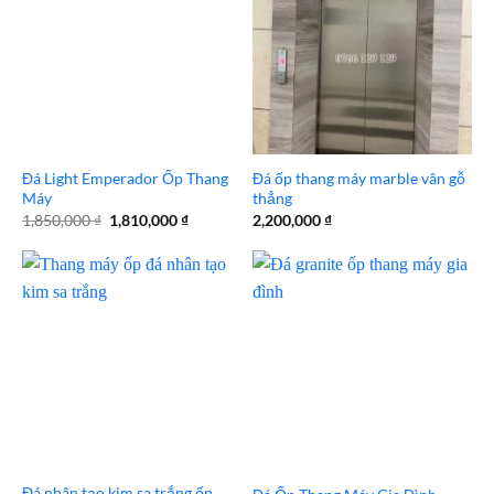
Đá Light Emperador Ốp Thang
Đá ốp thang máy marble vân gỗ
Máy
thẳng
Giá
Giá
1,850,000
₫
1,810,000
₫
2,200,000
₫
gốc
hiện
là:
tại
1,850,000 ₫.
là:
1,810,000 ₫.
Đá nhân tạo kim sa trắng ốp