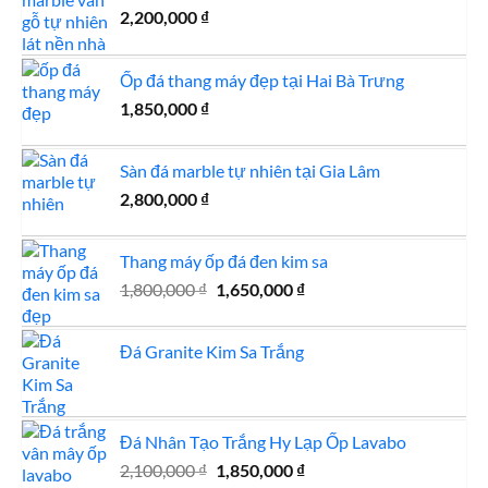
2,200,000
₫
Ốp đá thang máy đẹp tại Hai Bà Trưng
1,850,000
₫
Sàn đá marble tự nhiên tại Gia Lâm
2,800,000
₫
Thang máy ốp đá đen kim sa
Giá
Giá
1,800,000
₫
1,650,000
₫
gốc
hiện
là:
tại
Đá Granite Kim Sa Trắng
1,800,000 ₫.
là:
1,650,000 ₫.
Đá Nhân Tạo Trắng Hy Lạp Ốp Lavabo
Giá
Giá
2,100,000
₫
1,850,000
₫