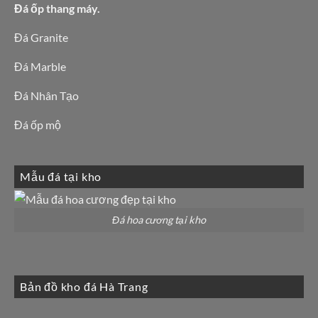
Đá ốp thang máy.
Đá Granite
Đá Marble
Đá Nhân Tạo
Đá ốp mộ
Mẫu đá tại kho
Đá hoa cương tại kho
Bản đồ kho đá Hà Trang