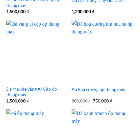
Đá Ốp Thang Máy Gia Đình
thang máy
1,500,000
₫
1,200,000
₫
Đá Marble vàng Ai Cập ốp
Đá hoa cương ốp thang máy
thang máy
Giá
Giá
1,500,000
₫
800,000
₫
750,000
₫
gốc
hiện
là:
tại
800,000 ₫.
là:
750,000 ₫.