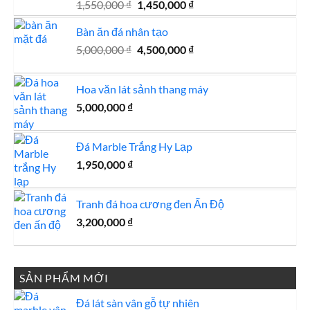
Giá
Giá
1,550,000
₫
1,450,000
₫
gốc
hiện
Bàn ăn đá nhân tạo
là:
tại
1,550,000 ₫.
là:
Giá
Giá
5,000,000
₫
4,500,000
₫
1,450,000 ₫.
gốc
hiện
là:
tại
Hoa văn lát sảnh thang máy
5,000,000 ₫.
là:
5,000,000
₫
4,500,000 ₫.
Đá Marble Trắng Hy Lạp
1,950,000
₫
Tranh đá hoa cương đen Ấn Độ
3,200,000
₫
SẢN PHẨM MỚI
Đá lát sàn vân gỗ tự nhiên