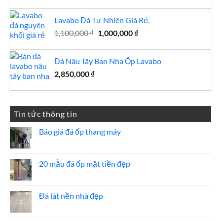
gốc
hiện
là:
tại
Lavabo Đá Tự Nhiên Giá Rẻ.
2,100,000 ₫.
là:
Giá
Giá
1,100,000
₫
1,000,000
₫
1,850,000 ₫.
gốc
hiện
là:
tại
Đá Nâu Tây Ban Nha Ốp Lavabo
1,100,000 ₫.
là:
2,850,000
₫
1,000,000 ₫.
Tin tức thông tin
Báo giá đá ốp thang máy
Không
có
bình
luận
20 mẫu đá ốp mặt tiền đẹp
ở
Báo
Không
giá
có
đá
bình
ốp
luận
Đá lát nền nhà đẹp
thang
ở
máy
20
Không
mẫu
có
đá
bình