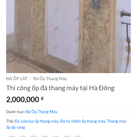
ĐÁ ỐP LÁT
/
Đá Ốp Thang Máy
Thi công ốp đá thang máy tại Hà Đông
2,000,000
₫
Danh mục:
Đá Ốp Thang Máy
Thẻ:
Đá solarius ốp thang máy
,
Đá tự nhiên ốp thang máy
,
Thang máy
ốp đá vàng