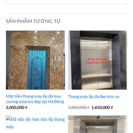
SẢN PHẨM TƯƠNG TỰ
Mặt tiền thang máy ốp đá hoa
Thang máy ốp đá đen kim sa
cương solarius đep tại Hà Đông
Giá
Giá
2,000,000
₫
1,800,000
₫
1,650,000
₫
gốc
hiện
là:
tại
1,800,000 ₫.
là:
1,650,000 