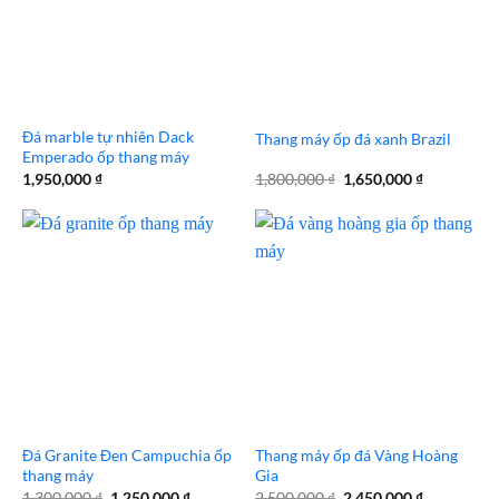
Đá marble tự nhiên Dack
Thang máy ốp đá xanh Brazil
Emperado ốp thang máy
Giá
Giá
1,950,000
₫
1,800,000
₫
1,650,000
₫
gốc
hiện
là:
tại
1,800,000 ₫.
là:
1,650,000 
Đá Granite Đen Campuchia ốp
Thang máy ốp đá Vàng Hoàng
thang máy
Gia
Giá
Giá
Giá
Giá
1,300,000
₫
1,250,000
₫
2,500,000
₫
2,450,000
₫