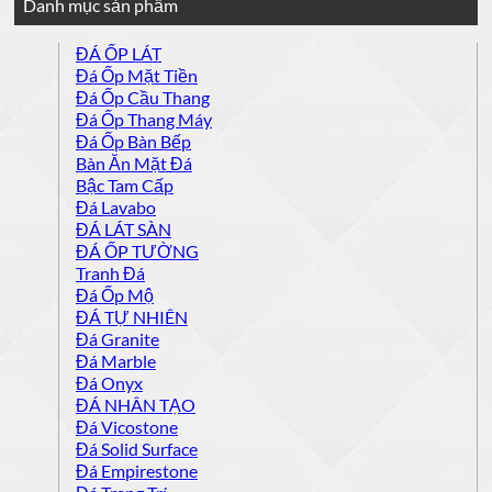
Danh mục sản phẩm
ĐÁ ỐP LÁT
Đá Ốp Mặt Tiền
Đá Ốp Cầu Thang
Đá Ốp Thang Máy
Đá Ốp Bàn Bếp
Bàn Ăn Mặt Đá
Bậc Tam Cấp
Đá Lavabo
ĐÁ LÁT SÀN
ĐÁ ỐP TƯỜNG
Tranh Đá
Đá Ốp Mộ
ĐÁ TỰ NHIÊN
Đá Granite
Đá Marble
Đá Onyx
ĐÁ NHÂN TẠO
Đá Vicostone
Đá Solid Surface
Đá Empirestone