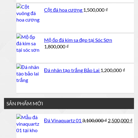
1,000,000 ₫.
là:
Cột đá hoa cương
1,500,000
₫
950,000 ₫.
Mộ ốp đá kim sa đẹp tại Sóc Sơn
1,800,000
₫
Đá nhân tạo trắng Bảo Lai
1,200,000
₫
SẢN PHẨM MỚI
Giá
Gi
Đá Vinaquartz 01
3,100,000
₫
2,500,000
₫
gốc
hi
là:
tại