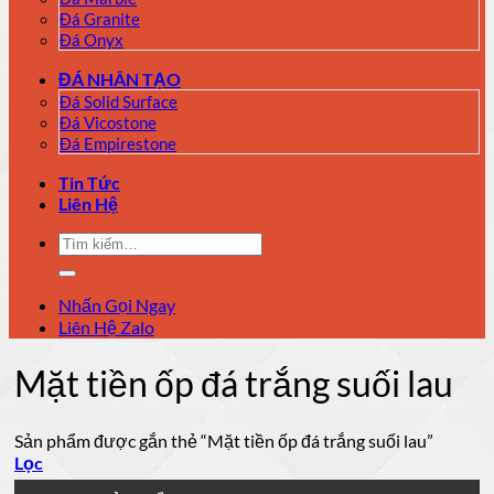
Đá Granite
Đá Onyx
ĐÁ NHÂN TẠO
Đá Solid Surface
Đá Vicostone
Đá Empirestone
Tin Tức
Liên Hệ
Tìm
kiếm:
Nhấn Gọi Ngay
Liên Hệ Zalo
Mặt tiền ốp đá trắng suối lau
Sản phẩm được gắn thẻ “Mặt tiền ốp đá trắng suối lau”
Lọc