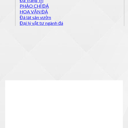
Đá Trang Trí
PHÀO CHỈ ĐÁ
HOA VĂN ĐÁ
Đá lát sân vườn
Đại lý vật tư ngành đá