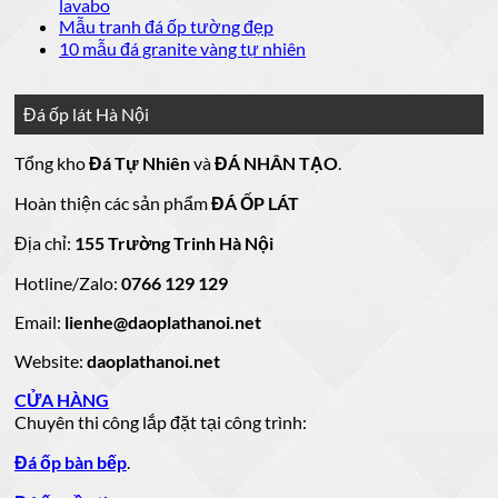
luận
bình
Không
lavabo
đá
mẫu
Đá
ở
luận
có
Không
Mẫu tranh đá ốp tường đẹp
ốp
đá
lát
Mẫu
ở
bình
có
Không
10 mẫu đá granite vàng tự nhiên
thang
nền
ốp
mộ
Bảng
luận
bình
có
máy
nhà
mặt
ở
luận
đá
Giá
bình
đẹp
tiền
ở
đá
15
luận
hoa
Đá ốp lát Hà Nội
mẫu
đẹp
Mẫu
ở
cương
hoa
cương
đá
tranh
10
20
Tổng kho
Đá Tự Nhiên
và
ĐÁ NHÂN TẠO
.
đá
mẫu
mẫu
100
lamar
mẫu
đẹp
ốp
đá
mộ
Hoàn thiện các sản phẩm
ĐÁ ỐP LÁT
đá
còn
tường
granite
ốp
hàng
vàng
tự
đẹp
đá
Địa chỉ:
155 Trường Trinh Hà Nội
giá
tự
nhiên
đẹp
Hotline/Zalo:
tốt
0766 129 129
nhiên
đẹp
làm
Email:
lienhe@daoplathanoi.net
bàn
bếp
Website:
daoplathanoi.net
bàn
lavabo
CỬA HÀNG
Chuyên thi công lắp đặt tại công trình:
Đá ốp bàn bếp
.