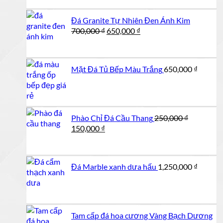
3,100,000 ₫.
là:
2,
Đá Granite Tự Nhiên Đen Ánh Kim
Giá
Giá
700,000
₫
650,000
₫
gốc
hiện
là:
tại
700,000 ₫.
là:
Mặt Đá Tủ Bếp Màu Trắng
650,000
₫
650,000 ₫.
Phào Chỉ Đá Cầu Thang
250,000
₫
Giá
Giá
150,000
₫
gốc
hiện
là:
tại
250,000 ₫.
là:
Đá Marble xanh dưa hấu
1,250,000
₫
150,000 ₫.
Tam cấp đá hoa cương Vàng Bạch Dương