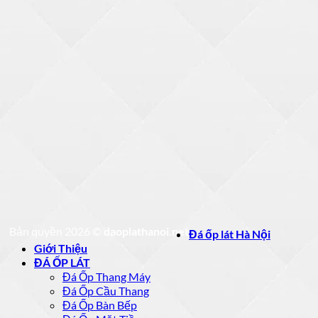
Bản quyền 2026 ©
daoplathanoi.net
Đá ốp lát Hà Nội
Giới Thiệu
ĐÁ ỐP LÁT
Đá Ốp Thang Máy
Đá Ốp Cầu Thang
Đá Ốp Bàn Bếp