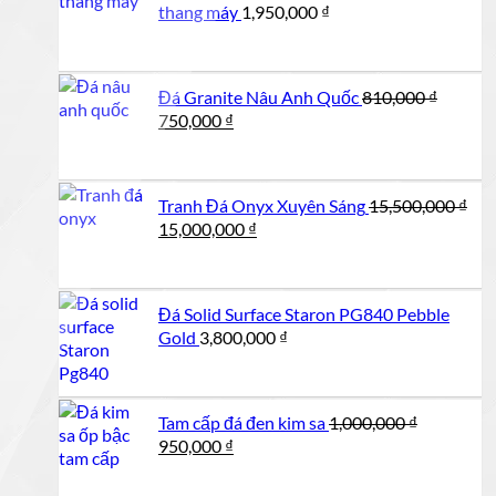
thang máy
1,950,000
₫
Đá Granite Nâu Anh Quốc
810,000
₫
Giá
Giá
750,000
₫
gốc
hiện
là:
tại
810,000 ₫.
là:
Tranh Đá Onyx Xuyên Sáng
15,500,000
₫
750,000 ₫.
Giá
Giá
15,000,000
₫
gốc
hiện
là:
tại
15,500,000 ₫.
là:
Đá Solid Surface Staron PG840 Pebble
15,000,000 ₫.
Gold
3,800,000
₫
Tam cấp đá đen kim sa
1,000,000
₫
Giá
Giá
950,000
₫
gốc
hiện
là:
tại