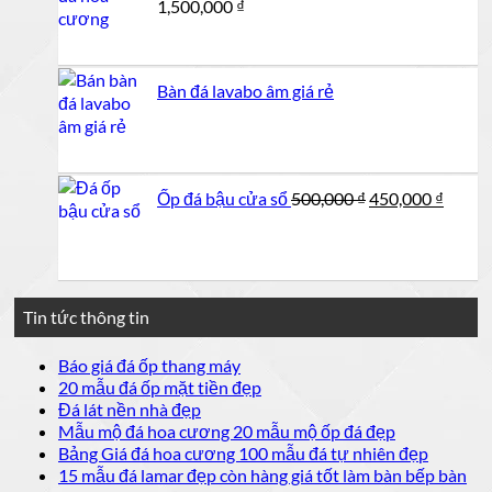
1,500,000
₫
Bàn đá lavabo âm giá rẻ
Giá
Giá
Ốp đá bậu cửa sổ
500,000
₫
450,000
₫
gốc
hiện
là:
tại
500,000 ₫.
là:
450,00
Tin tức thông tin
Không
Báo giá đá ốp thang máy
có
Không
20 mẫu đá ốp mặt tiền đẹp
bình
có
Không
Đá lát nền nhà đẹp
luận
bình
có
Không
Mẫu mộ đá hoa cương 20 mẫu mộ ốp đá đẹp
ở
luận
bình
có
Không
Bảng Giá đá hoa cương 100 mẫu đá tự nhiên đẹp
Báo
ở
luận
bình
có
15 mẫu đá lamar đẹp còn hàng giá tốt làm bàn bếp bàn
giá
ở
20