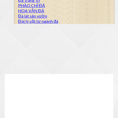
Đá Trang Trí
PHÀO CHỈ ĐÁ
HOA VĂN ĐÁ
Đá lát sân vườn
Đại lý vật tư ngành đá