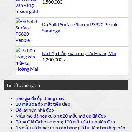
1,500,000
₫
Đá Solid Surface Staron PS820 Pebble
Saratoga
Đá bếp trắng vân mây tại Hoàng Mai
1,200,000
₫
Tin tức thông tin
Không
Báo giá đá ốp thang máy
có
Không
20 mẫu đá ốp mặt tiền đẹp
bình
có
Không
Đá lát nền nhà đẹp
luận
bình
có
Không
Mẫu mộ đá hoa cương 20 mẫu mộ ốp đá đẹp
ở
luận
bình
có
Không
Bảng Giá đá hoa cương 100 mẫu đá tự nhiên đẹp
Báo
ở
luận
bình
có
15 mẫu đá lamar đẹp còn hàng giá tốt làm bàn bếp bàn
giá
ở
20