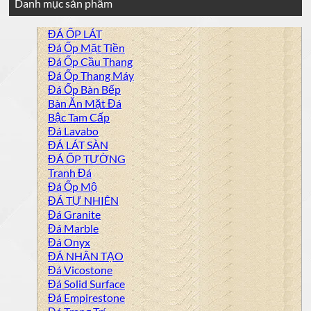
Danh mục sản phẩm
ĐÁ ỐP LÁT
Đá Ốp Mặt Tiền
Đá Ốp Cầu Thang
Đá Ốp Thang Máy
Đá Ốp Bàn Bếp
Bàn Ăn Mặt Đá
Bậc Tam Cấp
Đá Lavabo
ĐÁ LÁT SÀN
ĐÁ ỐP TƯỜNG
Tranh Đá
Đá Ốp Mộ
ĐÁ TỰ NHIÊN
Đá Granite
Đá Marble
Đá Onyx
ĐÁ NHÂN TẠO
Đá Vicostone
Đá Solid Surface
Đá Empirestone