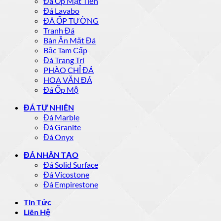
Đá Ốp Mặt Tiền
Đá Lavabo
ĐÁ ỐP TƯỜNG
Tranh Đá
Bàn Ăn Mặt Đá
Bậc Tam Cấp
Đá Trang Trí
PHÀO CHỈ ĐÁ
HOA VĂN ĐÁ
Đá Ốp Mộ
ĐÁ TỰ NHIÊN
Đá Marble
Đá Granite
Đá Onyx
ĐÁ NHÂN TẠO
Đá Solid Surface
Đá Vicostone
Đá Empirestone
Tin Tức
Liên Hệ