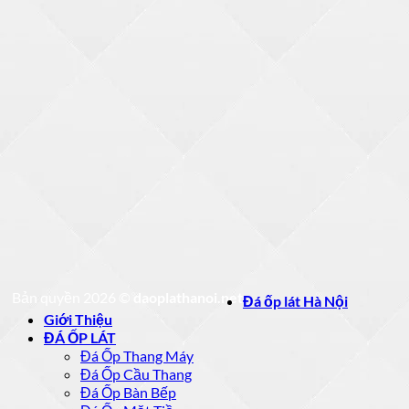
Bản quyền 2026 ©
daoplathanoi.net
Đá ốp lát Hà Nội
Giới Thiệu
ĐÁ ỐP LÁT
Đá Ốp Thang Máy
Đá Ốp Cầu Thang
Đá Ốp Bàn Bếp