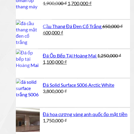
Giá
Giá
1,900,000
₫
1,700,000
₫
gốc
hiện
là:
tại
1,900,000 ₫.
là:
Cầu Thang Đá Đen Cổ Trắng
650,000
₫
1,700,000 ₫.
Giá
Giá
600,000
₫
gốc
hiện
là:
tại
650,000 ₫.
là:
Đá Ốp Bếp Tại Hoàng Mai
1,250,000
₫
600,000 ₫.
Giá
Giá
1,100,000
₫
gốc
hiện
là:
tại
1,250,000 ₫.
là:
Đá Solid Surface S006 Arctic White
1,100,000 ₫.
3,800,000
₫
Đá hoa cương vàng anh quốc ốp mặt tiền
1,750,000
₫