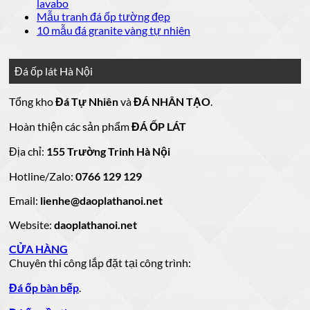
luận
bình
Không
lavabo
đá
mẫu
Đá
ở
luận
có
Không
Mẫu tranh đá ốp tường đẹp
ốp
đá
lát
Mẫu
ở
bình
có
Không
10 mẫu đá granite vàng tự nhiên
thang
nền
ốp
mộ
Bảng
luận
bình
có
máy
nhà
mặt
ở
luận
đá
Giá
bình
đẹp
tiền
ở
đá
15
luận
hoa
Đá ốp lát Hà Nội
mẫu
đẹp
Mẫu
ở
cương
hoa
cương
đá
tranh
10
20
Tổng kho
Đá Tự Nhiên
và
ĐÁ NHÂN TẠO
.
đá
mẫu
mẫu
100
lamar
mẫu
đẹp
ốp
đá
mộ
Hoàn thiện các sản phẩm
ĐÁ ỐP LÁT
đá
còn
tường
granite
ốp
hàng
vàng
tự
đẹp
đá
Địa chỉ:
155 Trường Trinh Hà Nội
giá
tự
nhiên
đẹp
Hotline/Zalo:
tốt
0766 129 129
nhiên
đẹp
làm
Email:
lienhe@daoplathanoi.net
bàn
bếp
Website:
daoplathanoi.net
bàn
lavabo
CỬA HÀNG
Chuyên thi công lắp đặt tại công trình:
Đá ốp bàn bếp
.