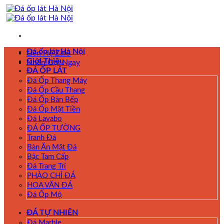
Skip
to
content
Đá ốp lát Hà Nội
Liên Hệ Zalo
Giới Thiệu
Nhấn Gọi Ngay
ĐÁ ỐP LÁT
Đá Ốp Thang Máy
Đá Ốp Cầu Thang
Đá Ốp Bàn Bếp
Đá Ốp Mặt Tiền
Đá Lavabo
ĐÁ ỐP TƯỜNG
Tranh Đá
Bàn Ăn Mặt Đá
Bậc Tam Cấp
Đá Trang Trí
PHÀO CHỈ ĐÁ
HOA VĂN ĐÁ
Đá Ốp Mộ
ĐÁ TỰ NHIÊN
Đá Marble