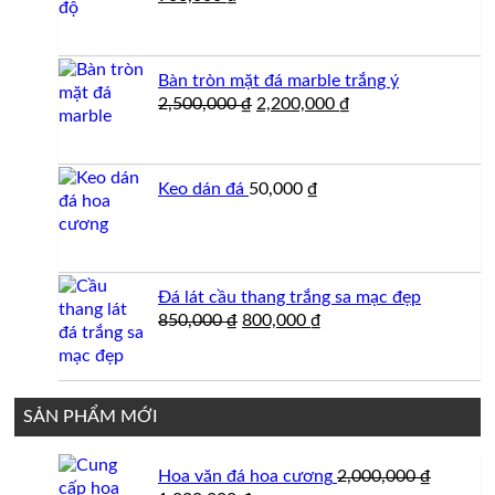
gốc
hiện
là:
tại
950,000 ₫.
là:
Bàn tròn mặt đá marble trắng ý
900,000 ₫.
Giá
Giá
2,500,000
₫
2,200,000
₫
gốc
hiện
là:
tại
2,500,000 ₫.
là:
Keo dán đá
50,000
₫
2,200,000 ₫.
Đá lát cầu thang trắng sa mạc đẹp
Giá
Giá
850,000
₫
800,000
₫
gốc
hiện
là:
tại
850,000 ₫.
là:
800,000 ₫.
SẢN PHẨM MỚI
Hoa văn đá hoa cương
2,000,000
₫