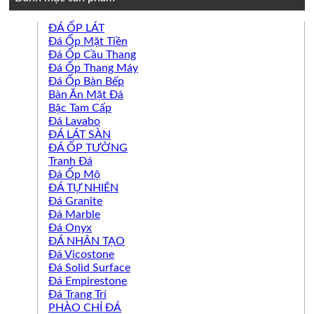
ĐÁ ỐP LÁT
Đá Ốp Mặt Tiền
Đá Ốp Cầu Thang
Đá Ốp Thang Máy
Đá Ốp Bàn Bếp
Bàn Ăn Mặt Đá
Bậc Tam Cấp
Đá Lavabo
ĐÁ LÁT SÀN
ĐÁ ỐP TƯỜNG
Tranh Đá
Đá Ốp Mộ
ĐÁ TỰ NHIÊN
Đá Granite
Đá Marble
Đá Onyx
ĐÁ NHÂN TẠO
Đá Vicostone
Đá Solid Surface
Đá Empirestone
Đá Trang Trí
PHÀO CHỈ ĐÁ