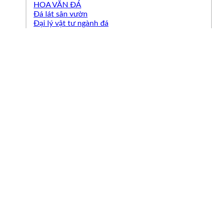
HOA VĂN ĐÁ
Đá lát sân vườn
Đại lý vật tư ngành đá