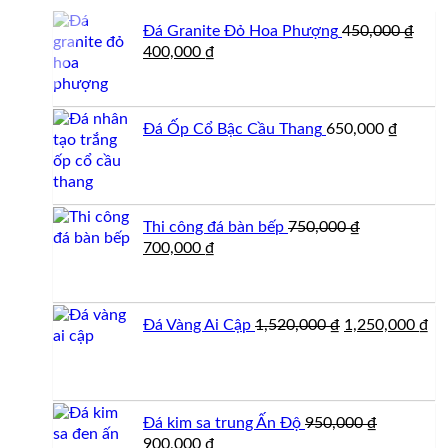
Đá Granite Đỏ Hoa Phượng
450,000
₫
Giá
Giá
400,000
₫
gốc
hiện
là:
tại
450,000 ₫.
là:
Đá Ốp Cổ Bậc Cầu Thang
650,000
₫
400,000 ₫.
Thi công đá bàn bếp
750,000
₫
Giá
Giá
700,000
₫
gốc
hiện
là:
tại
750,000 ₫.
là:
Giá
Gi
Đá Vàng Ai Cập
1,520,000
₫
1,250,000
₫
700,000 ₫.
gốc
hi
là:
tại
1,520,000 ₫.
là:
1,
Đá kim sa trung Ấn Độ
950,000
₫
Giá
Giá
900,000
₫