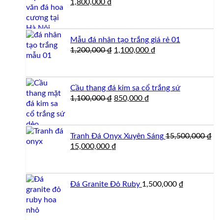
Giá
Giá
1,800,000
₫
gốc
hiện
là:
tại
2,000,000 ₫.
là:
Mẫu đá nhân tạo trắng giá rẻ 01
1,800,000 ₫.
Giá
Giá
1,200,000
₫
1,100,000
₫
gốc
hiện
là:
tại
1,200,000 ₫.
là:
Cầu thang đá kim sa cổ trắng sứ
1,100,000 ₫.
Giá
Giá
1,100,000
₫
850,000
₫
gốc
hiện
là:
tại
1,100,000 ₫.
là:
Tranh Đá Onyx Xuyên Sáng
15,500,000
₫
850,000 ₫.
Giá
Giá
15,000,000
₫
gốc
hiện
là:
tại
15,500,000 ₫.
là:
Đá Granite Đỏ Ruby
1,500,000
₫
15,000,000 ₫.