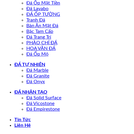
Đá Ốp Mặt Tiền
Đá Lavabo
ĐÁ ỐP TƯỜNG
Tranh Đá
Bàn Ăn Mặt Đá
Bậc Tam Cấp
Đá Trang Trí
PHÀO CHỈ ĐÁ
HOA VĂN ĐÁ
Đá Ốp Mộ
ĐÁ TỰ NHIÊN
Đá Marble
Đá Granite
Đá Onyx
ĐÁ NHÂN TẠO
Đá Solid Surface
Đá Vicostone
Đá Empirestone
Tin Tức
Liên Hệ