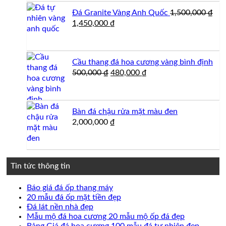
Đá Granite Vàng Anh Quốc
1,500,000
₫
Giá
Giá
1,450,000
₫
gốc
hiện
là:
tại
1,500,000 ₫.
là:
Cầu thang đá hoa cương vàng bình định
1,450,000 ₫.
Giá
Giá
500,000
₫
480,000
₫
gốc
hiện
là:
tại
500,000 ₫.
là:
Bàn đá chậu rửa mặt màu đen
480,000 ₫.
2,000,000
₫
Tin tức thông tin
Không
Báo giá đá ốp thang máy
có
Không
20 mẫu đá ốp mặt tiền đẹp
Không
bình
có
Đá lát nền nhà đẹp
có
luận
bình
Không
Mẫu mộ đá hoa cương 20 mẫu mộ ốp đá đẹp
ở
bình
luận
có
Không
Bảng Giá đá hoa cương 100 mẫu đá tự nhiên đẹp