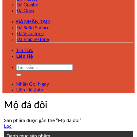
Đá Granite
Đá Onyx
ĐÁ NHÂN TẠO
Đá Solid Surface
Đá Vicostone
Đá Empirestone
Tin Tức
Liên Hệ
Tìm
kiếm:
Nhấn Gọi Ngay
Liên Hệ Zalo
Mộ đá đôi
Sản phẩm được gắn thẻ “Mộ đá đôi”
Lọc
Danh mục sản phẩm