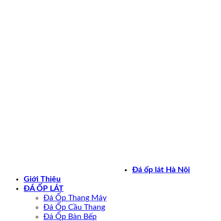
Bản quyền 2026 ©
daoplathanoi.net
Đá ốp lát Hà Nội
Giới Thiệu
ĐÁ ỐP LÁT
Đá Ốp Thang Máy
Đá Ốp Cầu Thang
Đá Ốp Bàn Bếp