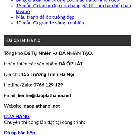
Báo
ở
luận
bình
có
15 mẫu đá lamar đẹp còn hàng giá tốt làm bàn bếp bàn
ở
giá
20
Không
luận
bình
lavabo
Đá
đá
mẫu
ở
có
Không
luận
Mẫu tranh đá ốp tường đẹp
lát
ốp
đá
Mẫu
ở
bình
có
Không
10 mẫu đá granite vàng tự nhiên
nền
thang
ốp
mộ
Bảng
luận
bình
có
ở
nhà
máy
mặt
đá
Giá
luận
bình
15
đẹp
tiền
ở
hoa
đá
luận
Đá ốp lát Hà Nội
mẫu
đẹp
Mẫu
ở
cương
hoa
đá
tranh
10
20
cương
Tổng kho
Đá Tự Nhiên
và
ĐÁ NHÂN TẠO
.
lamar
đá
mẫu
mẫu
100
đẹp
ốp
đá
mộ
mẫu
Hoàn thiện các sản phẩm
ĐÁ ỐP LÁT
còn
tường
granite
ốp
đá
hàng
đẹp
vàng
đá
tự
Địa chỉ:
155 Trường Trinh Hà Nội
giá
tự
đẹp
nhiên
Hotline/Zalo:
0766 129 129
tốt
nhiên
đẹp
làm
Email:
lienhe@daoplathanoi.net
bàn
bếp
Website:
daoplathanoi.net
bàn
lavabo
CỬA HÀNG
Chuyên thi công lắp đặt tại công trình:
Đá ốp bàn bếp
.