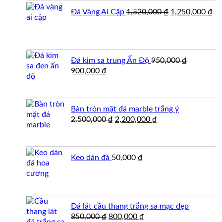
750,000 ₫.
là:
Giá
Gi
Đá Vàng Ai Cập
1,520,000
₫
1,250,000
₫
700,000 ₫.
gốc
hi
là:
tại
1,520,000 ₫.
là:
1,
Đá kim sa trung Ấn Độ
950,000
₫
Giá
Giá
900,000
₫
gốc
hiện
là:
tại
950,000 ₫.
là:
Bàn tròn mặt đá marble trắng ý
900,000 ₫.
Giá
Giá
2,500,000
₫
2,200,000
₫
gốc
hiện
là:
tại
2,500,000 ₫.
là:
Keo dán đá
50,000
₫
2,200,000 ₫.
Đá lát cầu thang trắng sa mạc đẹp
Giá
Giá
850,000
₫
800,000
₫