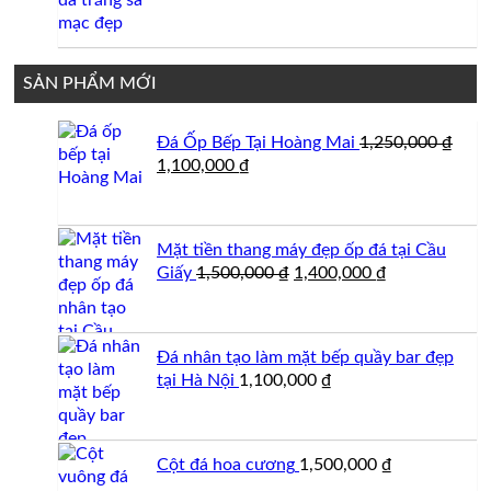
gốc
hiện
là:
tại
850,000 ₫.
là:
800,000 ₫.
SẢN PHẨM MỚI
Đá Ốp Bếp Tại Hoàng Mai
1,250,000
₫
Giá
Giá
1,100,000
₫
gốc
hiện
là:
tại
1,250,000 ₫.
là:
Mặt tiền thang máy đẹp ốp đá tại Cầu
1,100,000 ₫.
Giá
Giá
Giấy
1,500,000
₫
1,400,000
₫
gốc
hiện
là:
tại
1,500,000 ₫.
là:
Đá nhân tạo làm mặt bếp quầy bar đẹp
1,400,000 ₫.
tại Hà Nội
1,100,000
₫
Cột đá hoa cương
1,500,000
₫