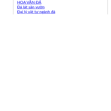
HOA VĂN ĐÁ
Đá lát sân vườn
Đại lý vật tư ngành đá