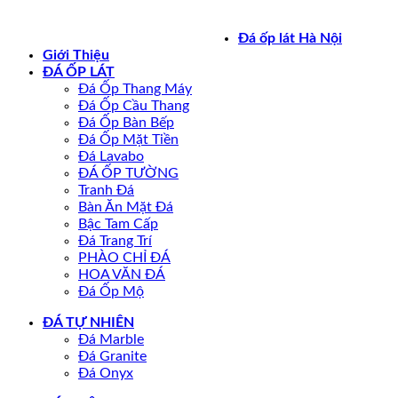
Bản quyền 2026 ©
daoplathanoi.net
Đá ốp lát Hà Nội
Giới Thiệu
ĐÁ ỐP LÁT
Đá Ốp Thang Máy
Đá Ốp Cầu Thang
Đá Ốp Bàn Bếp
Đá Ốp Mặt Tiền
Đá Lavabo
ĐÁ ỐP TƯỜNG
Tranh Đá
Bàn Ăn Mặt Đá
Bậc Tam Cấp
Đá Trang Trí
PHÀO CHỈ ĐÁ
HOA VĂN ĐÁ
Đá Ốp Mộ
ĐÁ TỰ NHIÊN
Đá Marble
Đá Granite
Đá Onyx