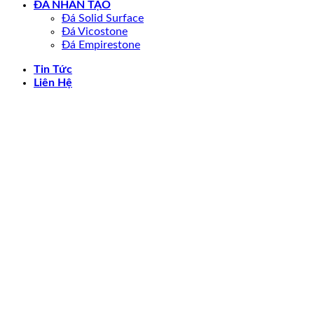
ĐÁ NHÂN TẠO
Đá Solid Surface
Đá Vicostone
Đá Empirestone
Tin Tức
Liên Hệ