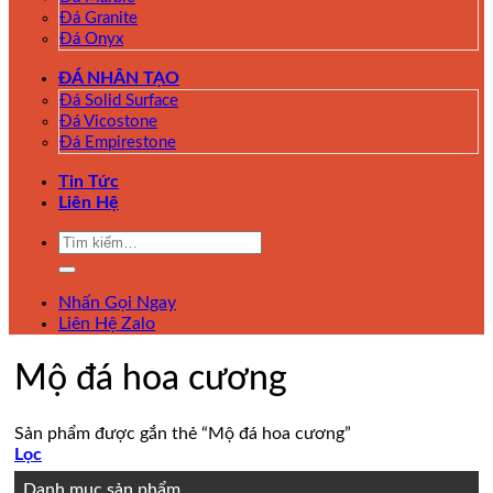
Đá Granite
Đá Onyx
ĐÁ NHÂN TẠO
Đá Solid Surface
Đá Vicostone
Đá Empirestone
Tin Tức
Liên Hệ
Tìm
kiếm:
Nhấn Gọi Ngay
Liên Hệ Zalo
Mộ đá hoa cương
Sản phẩm được gắn thẻ “Mộ đá hoa cương”
Lọc
Danh mục sản phẩm