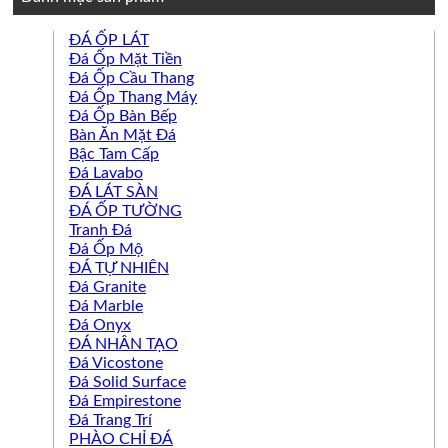
ĐÁ ỐP LÁT
Đá Ốp Mặt Tiền
Đá Ốp Cầu Thang
Đá Ốp Thang Máy
Đá Ốp Bàn Bếp
Bàn Ăn Mặt Đá
Bậc Tam Cấp
Đá Lavabo
ĐÁ LÁT SÀN
ĐÁ ỐP TƯỜNG
Tranh Đá
Đá Ốp Mộ
ĐÁ TỰ NHIÊN
Đá Granite
Đá Marble
Đá Onyx
ĐÁ NHÂN TẠO
Đá Vicostone
Đá Solid Surface
Đá Empirestone
Đá Trang Trí
PHÀO CHỈ ĐÁ