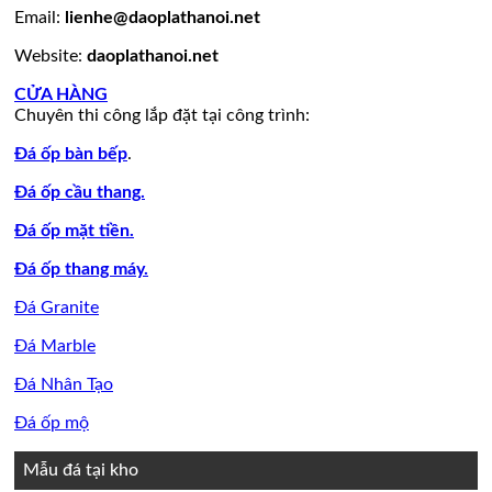
làm
Email:
lienhe@daoplathanoi.net
bàn
bếp
Website:
daoplathanoi.net
bàn
lavabo
CỬA HÀNG
Chuyên thi công lắp đặt tại công trình:
Đá ốp bàn bếp
.
Đá ốp cầu thang.
Đá ốp mặt tiền.
Đá ốp thang máy.
Đá Granite
Đá Marble
Đá Nhân Tạo
Đá ốp mộ
Mẫu đá tại kho