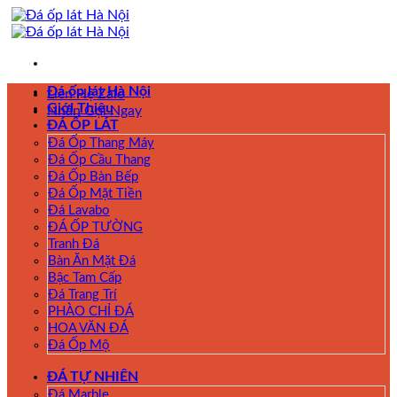
Skip
to
content
Đá ốp lát Hà Nội
Liên Hệ Zalo
Giới Thiệu
Nhấn Gọi Ngay
ĐÁ ỐP LÁT
Đá Ốp Thang Máy
Đá Ốp Cầu Thang
Đá Ốp Bàn Bếp
Đá Ốp Mặt Tiền
Đá Lavabo
ĐÁ ỐP TƯỜNG
Tranh Đá
Bàn Ăn Mặt Đá
Bậc Tam Cấp
Đá Trang Trí
PHÀO CHỈ ĐÁ
HOA VĂN ĐÁ
Đá Ốp Mộ
ĐÁ TỰ NHIÊN
Đá Marble