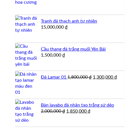
Tranh đá thạch anh tự nhiên
15,000,000
₫
Cầu thang đá trắng muối Yên Bái
1,500,000
₫
Giá
Giá
Đá Lamar 01
1,800,000
₫
1,300,000
₫
gốc
hiện
là:
tại
1,800,000 ₫.
là:
1,300
Bàn lavabo đá nhân tạo trắng sứ dẻo
Giá
Giá
2,000,000
₫
1,850,000
₫
gốc
hiện
là:
tại