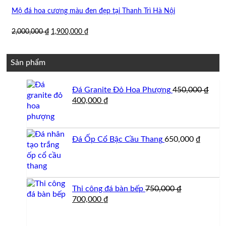
Mộ đá hoa cương màu đen đẹp tại Thanh Trì Hà Nội
Giá
Giá
2,000,000
₫
1,900,000
₫
gốc
hiện
là:
tại
2,000,000 ₫.
là:
Sản phẩm
1,900,000 ₫.
Đá Granite Đỏ Hoa Phượng
450,000
₫
Giá
Giá
400,000
₫
gốc
hiện
là:
tại
450,000 ₫.
là:
Đá Ốp Cổ Bậc Cầu Thang
650,000
₫
400,000 ₫.
Thi công đá bàn bếp
750,000
₫
Giá
Giá
700,000
₫
gốc
hiện
là:
tại