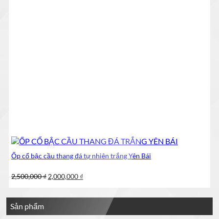
Ốp cổ bậc cầu thang đá tự nhiên trắng Yên Bái
Giá
Giá
2,500,000
₫
2,000,000
₫
gốc
hiện
là:
tại
2,500,000 ₫.
là:
Sản phẩm
2,000,000 ₫.