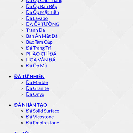
Đá Ốp Cầu Thang
Đá Ốp Bàn Bếp
Đá Ốp Mặt Tiền
Đá Lavabo
ĐÁ ỐP TƯỜNG
Tranh Đá
Bàn Ăn Mặt Đá
Bậc Tam Cấp
Đá Trang Trí
PHÀO CHỈ ĐÁ
HOA VĂN ĐÁ
Đá Ốp Mộ
ĐÁ TỰ NHIÊN
Đá Marble
Đá Granite
Đá Onyx
ĐÁ NHÂN TẠO
Đá Solid Surface
Đá Vicostone
Đá Empirestone