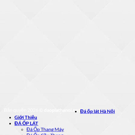
Bản quyền 2026 ©
daoplathanoi.net
Đá ốp lát Hà Nội
Giới Thiệu
ĐÁ ỐP LÁT
Đá Ốp Thang Máy