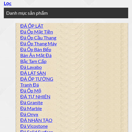
Lọc
Danh mục sản phẩm
ĐÁ ỐP LÁT
Đá Ốp Mặt Tiền
Đá Ốp Cầu Thang
Đá Ốp Thang Máy
Đá Ốp Bàn Bếp
Bàn Ăn Mặt Đá
Bậc Tam Cấp
Đá Lavabo
ĐÁ LÁT SÀN
ĐÁ ỐP TƯỜNG
Tranh Đá
Đá Ốp Mộ
ĐÁ TỰ NHIÊN
Đá Granite
Đá Marble
Đá Onyx
ĐÁ NHÂN TẠO
Đá Vicostone
Đá Solid Surface