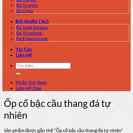
Đá Granite
Đá Onyx
ĐÁ NHÂN TẠO
Đá Solid Surface
Đá Vicostone
Đá Empirestone
Tin Tức
Liên Hệ
Tìm
kiếm:
Nhấn Gọi Ngay
Liên Hệ Zalo
Ốp cổ bậc cầu thang đá tự
nhiên
Sản phẩm được gắn thẻ “Ốp cổ bậc cầu thang đá tự nhiên”