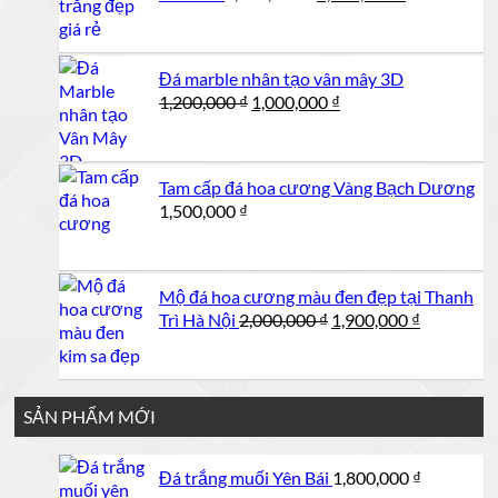
gốc
hiện
là:
tại
1,250,000 ₫.
là:
Đá marble nhân tạo vân mây 3D
1,200,000 ₫.
Giá
Giá
1,200,000
₫
1,000,000
₫
gốc
hiện
là:
tại
1,200,000 ₫.
là:
Tam cấp đá hoa cương Vàng Bạch Dương
1,000,000 ₫.
1,500,000
₫
Mộ đá hoa cương màu đen đẹp tại Thanh
Giá
Giá
Trì Hà Nội
2,000,000
₫
1,900,000
₫
gốc
hiện
là:
tại
2,000,000 ₫.
là:
1,900,000 
SẢN PHẨM MỚI
Đá trắng muối Yên Bái
1,800,000
₫