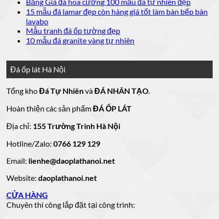
bình
có
Không
Bảng Giá đá hoa cương 100 mẫu đá tự nhiên đẹp
Báo
ở
luận
bình
có
15 mẫu đá lamar đẹp còn hàng giá tốt làm bàn bếp bàn
giá
ở
20
luận
bình
Không
lavabo
đá
mẫu
Đá
ở
luận
có
Không
Mẫu tranh đá ốp tường đẹp
ốp
đá
lát
Mẫu
ở
bình
có
Không
10 mẫu đá granite vàng tự nhiên
thang
nền
ốp
mộ
Bảng
luận
bình
có
máy
nhà
mặt
ở
luận
đá
Giá
bình
đẹp
tiền
ở
đá
15
luận
hoa
Đá ốp lát Hà Nội
mẫu
đẹp
Mẫu
ở
cương
hoa
cương
đá
tranh
10
20
Tổng kho
Đá Tự Nhiên
và
ĐÁ NHÂN TẠO
.
đá
mẫu
mẫu
100
lamar
mẫu
đẹp
ốp
đá
mộ
Hoàn thiện các sản phẩm
ĐÁ ỐP LÁT
đá
còn
tường
granite
ốp
hàng
vàng
tự
đẹp
đá
Địa chỉ:
155 Trường Trinh Hà Nội
giá
tự
nhiên
đẹp
Hotline/Zalo:
tốt
0766 129 129
nhiên
đẹp
làm
Email:
lienhe@daoplathanoi.net
bàn
bếp
Website:
daoplathanoi.net
bàn
lavabo
CỬA HÀNG
Chuyên thi công lắp đặt tại công trình: