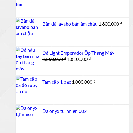
Bàn đá lavabo bán âm chậu
1,800,000
₫
Đá Light Emperador Ốp Thang Máy
Giá
Giá
1,850,000
₫
1,810,000
₫
gốc
hiện
là:
tại
1,850,000 ₫.
là:
Tam cấp 1 bậc
1,000,000
₫
1,810,000 ₫.
Đá onyx tự nhiên 002