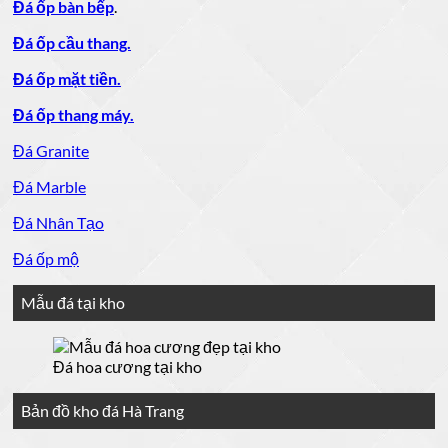
Đá ốp bàn bếp
.
Đá ốp cầu thang.
Đá ốp mặt tiền.
Đá ốp thang máy.
Đá Granite
Đá Marble
Đá Nhân Tạo
Đá ốp mộ
Mẫu đá tại kho
Đá hoa cương tại kho
Bản đồ kho đá Hà Trang