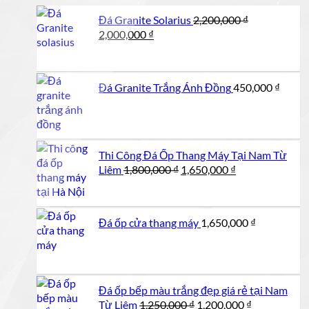
Đá Granite Solarius
2,200,000
₫
Giá
Giá
2,000,000
₫
gốc
hiện
là:
tại
2,200,000 ₫.
là:
Đá Granite Trắng Ánh Đồng
450,000
₫
2,000,000 ₫.
Thi Công Đá Ốp Thang Máy Tại Nam Từ
Giá
Giá
Liêm
1,800,000
₫
1,650,000
₫
gốc
hiện
là:
tại
1,800,000 ₫.
là:
Đá ốp cửa thang máy
1,650,000
₫
1,650,000 ₫.
Đá ốp bếp màu trắng đẹp giá rẻ tại Nam
Giá
Giá
Từ Liêm
1,250,000
₫
1,200,000
₫