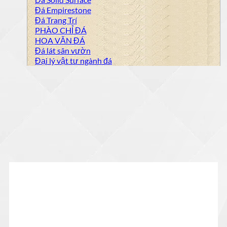
Đá Empirestone
Đá Trang Trí
PHÀO CHỈ ĐÁ
HOA VĂN ĐÁ
Đá lát sân vườn
Đại lý vật tư ngành đá