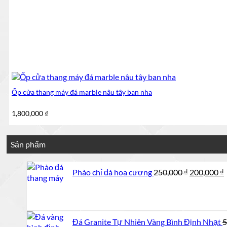
Ốp cửa thang máy đá marble nâu tây ban nha
1,800,000
₫
Sản phẩm
Giá
Phào chỉ đá hoa cương
250,000
₫
200,000
₫
gốc
là:
t
250,000 ₫.
l
Đá Granite Tự Nhiên Vàng Bình Định Nhạt
5