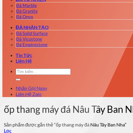
Đá Marble
Đá Granite
Đá Onyx
ĐÁ NHÂN TẠO
Đá Solid Surface
Đá Vicostone
Đá Empirestone
Tin Tức
Liên Hệ
Tìm
kiếm:
Nhấn Gọi Ngay
Liên Hệ Zalo
ốp thang máy đá Nâu Tây Ban 
Sản phẩm được gắn thẻ “ốp thang máy đá Nâu Tây Ban Nha”
Lọc