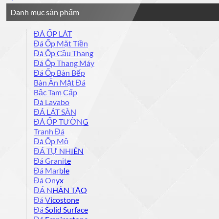
Danh mục sản phẩm
ĐÁ ỐP LÁT
Đá Ốp Mặt Tiền
Đá Ốp Cầu Thang
Đá Ốp Thang Máy
Đá Ốp Bàn Bếp
Bàn Ăn Mặt Đá
Bậc Tam Cấp
Đá Lavabo
ĐÁ LÁT SÀN
ĐÁ ỐP TƯỜNG
Tranh Đá
Đá Ốp Mộ
ĐÁ TỰ NHIÊN
Đá Granite
Đá Marble
Đá Onyx
ĐÁ NHÂN TẠO
Đá Vicostone
Đá Solid Surface