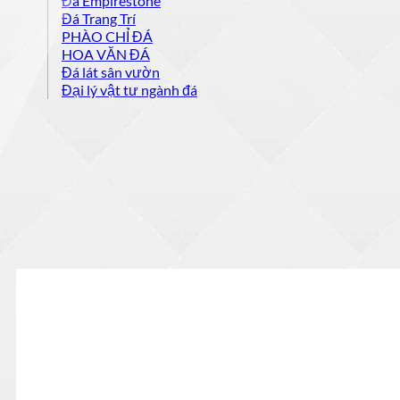
Đá Empirestone
Đá Trang Trí
PHÀO CHỈ ĐÁ
HOA VĂN ĐÁ
Đá lát sân vườn
Đại lý vật tư ngành đá