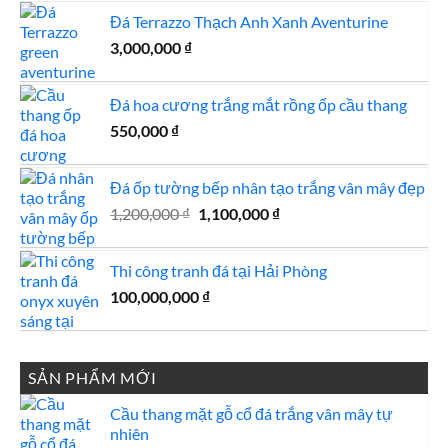
là:
tại
Đá Terrazzo Thạch Anh Xanh Aventurine
600,000 ₫.
là:
3,000,000
₫
550,000 ₫.
Đá hoa cương trắng mắt rồng ốp cầu thang
550,000
₫
Đá ốp tường bếp nhân tạo trắng vân mây đẹp
Giá
Giá
1,200,000
₫
1,100,000
₫
gốc
hiện
là:
tại
Thi công tranh đá tại Hải Phòng
1,200,000 ₫.
là:
100,000,000
₫
1,100,000 ₫.
SẢN PHẨM MỚI
Cầu thang mặt gỗ cổ đá trắng vân mây tự
nhiên