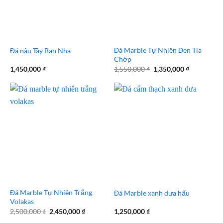
Đá Marble Tự Nhiên Đen Tia
Đá nâu Tây Ban Nha
Chớp
Giá
Giá
1,450,000
₫
1,550,000
₫
1,350,000
₫
gốc
hiện
là:
tại
1,550,000 ₫.
là:
1,350,000 
Đá Marble Tự Nhiên Trắng
Đá Marble xanh dưa hấu
Volakas
Giá
Giá
2,500,000
₫
2,450,000
₫
1,250,000
₫
gốc
hiện