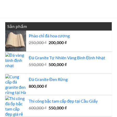
là:
tại
2,500,000 ₫.
là:
2,450,000 ₫.
Sản phẩm
Phào chỉ đá hoa cương
Giá
Giá
250,000
₫
200,000
₫
gốc
hiện
là:
tại
Đá Granite Tự Nhiên Vàng Bình Định Nhạt
250,000 ₫.
là:
Giá
200,000 ₫.
Giá
550,000
₫
500,000
₫
gốc
hiện
là:
tại
Đá Granite Đen Rừng
550,000 ₫.
là:
800,000
₫
500,000 ₫.
Thi công bậc tam cấp đẹp tại Cầu Giấy
Giá
Giá
600,000
₫
550,000
₫
gốc
hiện