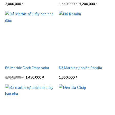
Giá
Giá
2,000,000
₫
1,640,000
₫
1,200,000
₫
gốc
hiện
là:
tại
1,640,000 ₫.
là:
1,200,000 
Đá Marble Dack Emperador
Đá Marble tự nhiên Rosalia
Giá
Giá
1,950,000
₫
1,450,000
₫
1,850,000
₫
gốc
hiện
là:
tại
1,950,000 ₫.
là:
1,450,000 ₫.