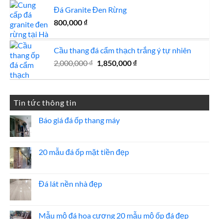
là:
tại
Đá Granite Đen Rừng
1,500,000 ₫.
là:
800,000
₫
1,200,000 ₫.
Cầu thang đá cẩm thạch trắng ý tự nhiên
Giá
Giá
2,000,000
₫
1,850,000
₫
gốc
hiện
là:
tại
2,000,000 ₫.
là:
Tin tức thông tin
1,850,000 ₫.
Báo giá đá ốp thang máy
Không
có
bình
luận
20 mẫu đá ốp mặt tiền đẹp
ở
Báo
Không
giá
có
đá
bình
ốp
luận
Đá lát nền nhà đẹp
thang
ở
máy
20
Không
mẫu
có
đá
bình
ốp
luận
Mẫu mộ đá hoa cương 20 mẫu mộ ốp đá đẹp
mặt
ở