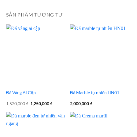
SẢN PHẨM TƯƠNG TỰ
Đá Vàng Ai Cập
Đá Marble tự nhiên HN01
Giá
Giá
1,520,000
₫
1,250,000
₫
2,000,000
₫
gốc
hiện
là:
tại
1,520,000 ₫.
là:
1,250,000 ₫.