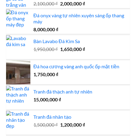
Giá
Giá
2,100,000
₫
2,000,000
₫
gốc
hiện
Đá onyx vàng tự nhiên xuyên sáng ốp thang
là:
tại
máy
2,100,000 ₫.
là:
2,000,000 ₫.
8,000,000
₫
Bàn Lavabo Đá Kim Sa
Giá
Giá
1,950,000
₫
1,650,000
₫
gốc
hiện
là:
tại
Đá hoa cương vàng anh quốc ốp mặt tiền
1,950,000 ₫.
là:
1,750,000
₫
1,650,000 ₫.
Tranh đá thạch anh tự nhiên
15,000,000
₫
Tranh đá nhân tạo
Giá
Giá
1,500,000
₫
1,200,000
₫
gốc
hiện