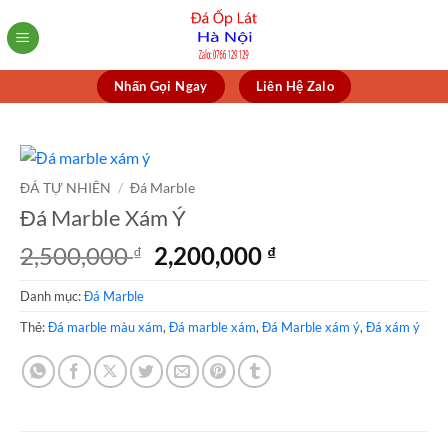
Skip
to
content
Nhấn Gọi Ngay
Liên Hệ Zalo
ĐÁ TỰ NHIÊN
/
Đá Marble
Đá Marble Xám Ý
Giá
Giá
2,500,000
2,200,000
₫
₫
gốc
hiện
Danh mục:
Đá Marble
là:
tại
2,500,000 ₫.
là:
Thẻ:
Đá marble màu xám
,
Đá marble xám
,
Đá Marble xám ý
,
Đá xám ý
2,200,000 ₫.