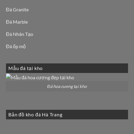
Đá Granite
Đá Marble
Đá Nhân Tạo
Đá ốp mộ
Mẫu đá tại kho
Đá hoa cương tại kho
Bản đồ kho đá Hà Trang