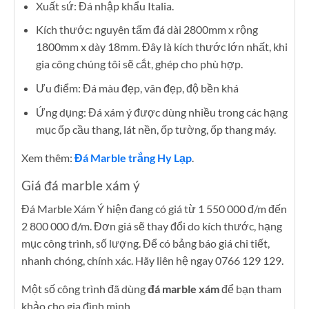
Xuất sứ: Đá nhập khẩu Italia.
Kích thước: nguyên tấm đá dài 2800mm x rộng
1800mm x dày 18mm. Đây là kích thước lớn nhất, khi
gia công chúng tôi sẽ cắt, ghép cho phù hợp.
Ưu điểm: Đá màu đẹp, vân đẹp, độ bền khá
Ứng dụng: Đá xám ý được dùng nhiều trong các hạng
mục ốp cầu thang, lát nền, ốp tường, ốp thang máy.
Xem thêm:
Đá Marble trắng Hy Lạp
.
Giá đá marble xám ý
Đá Marble Xám Ý hiện đang có giá từ 1 550 000 đ/m đến
2 800 000 đ/m. Đơn giá sẽ thay đổi do kích thước, hạng
mục công trình, số lượng. Để có bảng báo giá chi tiết,
nhanh chóng, chính xác. Hãy liên hệ ngay 0766 129 129.
Một số công trình đã dùng
đá marble xám
để bạn tham
khảo cho gia đình mình.