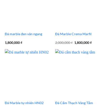
Đá marble đen vân ngang
Đá Marble Crema Marfil
Giá
Giá
1,800,000
₫
2,000,000
₫
1,800,000
₫
gốc
hiện
là:
tại
2,000,000 ₫.
là:
1,800,000 
Đá Marble tự nhiên HN02
Đá Cẩm Thạch Vàng Tằm