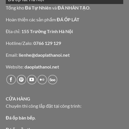
bàn
đá
bếp
granite
Tổng kho
Đá Tự Nhiên
và
ĐÁ NHÂN TẠO
.
bàn
vàng
lavabo
tự
nhiên
Hoàn thiện các sản phẩm
ĐÁ ỐP LÁT
Địa chỉ:
155 Trường Trinh Hà Nội
Hotline/Zalo:
0766 129 129
Email:
lienhe@daoplathanoi.net
Website:
daoplathanoi.net
CỬA HÀNG
Chuyên thi công lắp đặt tại công trình:
Đá ốp bàn bếp
.