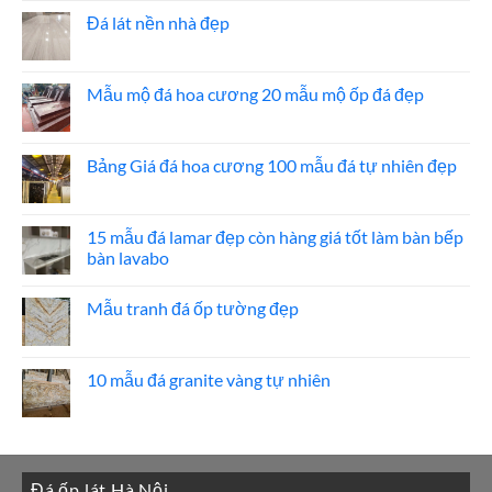
đá
bình
ốp
luận
Đá lát nền nhà đẹp
thang
ở
máy
20
Không
mẫu
có
đá
bình
ốp
luận
Mẫu mộ đá hoa cương 20 mẫu mộ ốp đá đẹp
mặt
ở
tiền
Đá
Không
đẹp
lát
có
nền
bình
nhà
luận
Bảng Giá đá hoa cương 100 mẫu đá tự nhiên đẹp
đẹp
ở
Mẫu
Không
mộ
có
đá
bình
hoa
luận
15 mẫu đá lamar đẹp còn hàng giá tốt làm bàn bếp
cương
ở
bàn lavabo
20
Bảng
mẫu
Giá
Không
mộ
đá
có
ốp
hoa
Mẫu tranh đá ốp tường đẹp
bình
đá
cương
luận
đẹp
100
Không
ở
mẫu
có
15
đá
bình
mẫu
tự
luận
10 mẫu đá granite vàng tự nhiên
đá
nhiên
ở
lamar
đẹp
Mẫu
Không
đẹp
tranh
có
còn
đá
bình
hàng
ốp
luận
giá
tường
ở
tốt
đẹp
10
làm
Đá ốp lát Hà Nội
mẫu