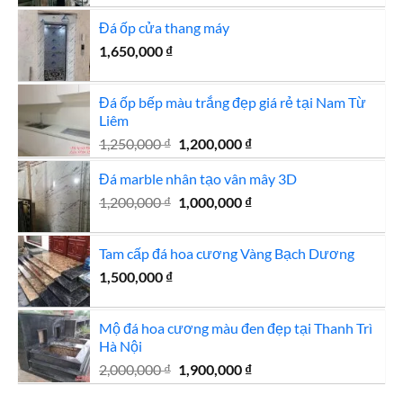
là:
tại
Đá ốp cửa thang máy
1,800,000 ₫.
là:
1,650,000
₫
1,650,000 ₫.
Đá ốp bếp màu trắng đẹp giá rẻ tại Nam Từ
Liêm
Giá
Giá
1,250,000
₫
1,200,000
₫
gốc
hiện
Đá marble nhân tạo vân mây 3D
là:
tại
1,250,000 ₫.
là:
Giá
Giá
1,200,000
₫
1,000,000
₫
1,200,000 ₫.
gốc
hiện
là:
tại
Tam cấp đá hoa cương Vàng Bạch Dương
1,200,000 ₫.
là:
1,500,000
₫
1,000,000 ₫.
Mộ đá hoa cương màu đen đẹp tại Thanh Trì
Hà Nội
Giá
Giá
2,000,000
₫
1,900,000
₫
gốc
hiện