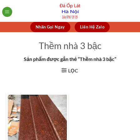
Skip
to
content
Nhấn Gọi Ngay
Liên Hệ Zalo
Thềm nhà 3 bậc
Sản phẩm được gắn thẻ “Thềm nhà 3 bậc”
LỌC