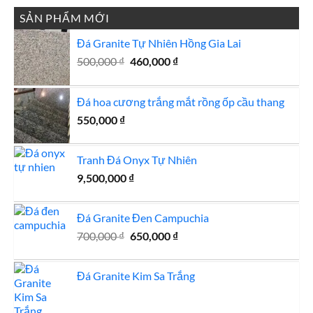
là:
tại
2,000,000 ₫.
là:
SẢN PHẨM MỚI
1,900,000 ₫.
Đá Granite Tự Nhiên Hồng Gia Lai
Giá
Giá
500,000
₫
460,000
₫
gốc
hiện
là:
tại
Đá hoa cương trắng mắt rồng ốp cầu thang
500,000 ₫.
là:
460,000 ₫.
550,000
₫
Tranh Đá Onyx Tự Nhiên
9,500,000
₫
Đá Granite Đen Campuchia
Giá
Giá
700,000
₫
650,000
₫
gốc
hiện
là:
tại
Đá Granite Kim Sa Trắng
700,000 ₫.
là:
650,000 ₫.