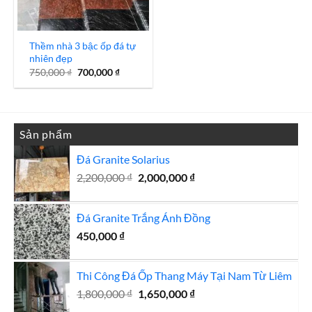
Thềm nhà 3 bậc ốp đá tự
nhiên đẹp
Giá
Giá
750,000
₫
700,000
₫
gốc
hiện
là:
tại
750,000 ₫.
là:
700,000 ₫.
Sản phẩm
Đá Granite Solarius
Giá
Giá
2,200,000
₫
2,000,000
₫
gốc
hiện
là:
tại
Đá Granite Trắng Ánh Đồng
2,200,000 ₫.
là:
2,000,000 ₫.
450,000
₫
Thi Công Đá Ốp Thang Máy Tại Nam Từ Liêm
Giá
Giá
1,800,000
₫
1,650,000
₫
gốc
hiện