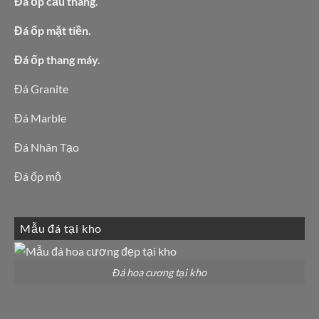
Đá ốp cầu thang.
Đá ốp mặt tiền.
Đá ốp thang máy.
Đá Granite
Đá Marble
Đá Nhân Tạo
Đá ốp mộ
Mẫu đá tại kho
Đá hoa cương tại kho