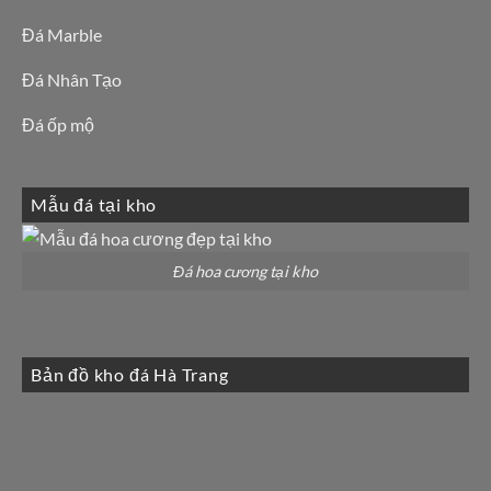
Đá Marble
Đá Nhân Tạo
Đá ốp mộ
Mẫu đá tại kho
Đá hoa cương tại kho
Bản đồ kho đá Hà Trang