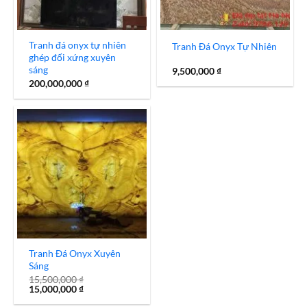
Tranh đá onyx tự nhiên
Tranh Đá Onyx Tự Nhiên
ghép đối xứng xuyên
sáng
9,500,000
₫
200,000,000
₫
Tranh Đá Onyx Xuyên
Sáng
15,500,000
₫
Giá
Giá
15,000,000
₫
gốc
hiện