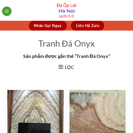
Skip
to
content
Nhấn Gọi Ngay
Liên Hệ Zalo
Tranh Đá Onyx
Sản phẩm được gắn thẻ “Tranh Đá Onyx”
LỌC