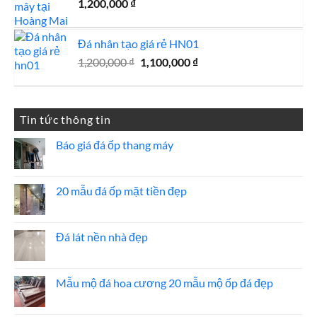
1,200,000
₫
Đá nhân tạo giá rẻ HN01
Giá
Giá
1,200,000
₫
1,100,000
₫
gốc
hiện
là:
tại
1,200,000 ₫.
là:
Tin tức thông tin
1,100,000 ₫.
Báo giá đá ốp thang máy
Không
có
bình
luận
20 mẫu đá ốp mặt tiền đẹp
ở
Báo
Không
giá
có
đá
bình
ốp
luận
Đá lát nền nhà đẹp
thang
ở
máy
20
Không
mẫu
có
đá
bình
ốp
luận
Mẫu mộ đá hoa cương 20 mẫu mộ ốp đá đẹp
mặt
ở
tiền
Đá
Không
đẹp
lát
có
nền
bình