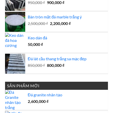
Giá
Giá
950,000
₫
900,000
₫
1,250,000 ₫.
gốc
hiện
là:
tại
Bàn tròn mặt đá marble trắng ý
950,000 ₫.
là:
Giá
Giá
2,500,000
₫
2,200,000
900,000 ₫.
₫
gốc
hiện
là:
tại
Keo dán đá
2,500,000 ₫.
là:
50,000
₫
2,200,000 ₫.
Đá lát cầu thang trắng sa mạc đẹp
Giá
Giá
850,000
₫
800,000
₫
gốc
hiện
là:
tại
850,000 ₫.
là:
SẢN PHẨM MỚI
800,000 ₫.
Đá granite nhân tạo
2,600,000
₫