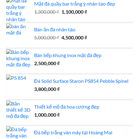
Mặt đá quầy bar trắng ý nhân tạo đẹp
Giá
Giá
1,300,000
₫
1,100,000
₫
gốc
hiện
là:
tại
Bàn ăn đá nhân tạo
1,300,000 ₫.
là:
Giá
Giá
5,000,000
₫
4,500,000
₫
1,100,000 ₫.
gốc
hiện
là:
tại
Bàn bếp khung inox mặt đá đẹp
5,000,000 ₫.
là:
2,500,000
₫
4,500,000 ₫.
Đá Solid Surface Staron PS854 Pebble Spinel
3,800,000
₫
Thiết kế mộ đá hoa cương đẹp
1,000,000
₫
Đá bếp trắng vân mây tại Hoàng Mai