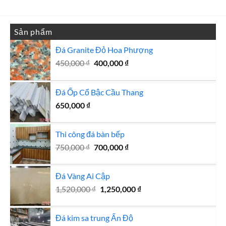
là:
tại
15,500,000 ₫.
là:
15,000,000 ₫.
Sản phẩm
Đá Granite Đỏ Hoa Phượng
Giá
Giá
450,000
₫
400,000
₫
gốc
hiện
là:
tại
Đá Ốp Cổ Bậc Cầu Thang
450,000 ₫.
là:
400,000 ₫.
650,000
₫
Thi công đá bàn bếp
Giá
Giá
750,000
₫
700,000
₫
gốc
hiện
là:
tại
Đá Vàng Ai Cập
750,000 ₫.
là:
Giá
Giá
1,520,000
₫
1,250,000
700,000 ₫.
₫
gốc
hiện
là:
tại
Đá kim sa trung Ấn Độ
1,520,000 ₫.
là: