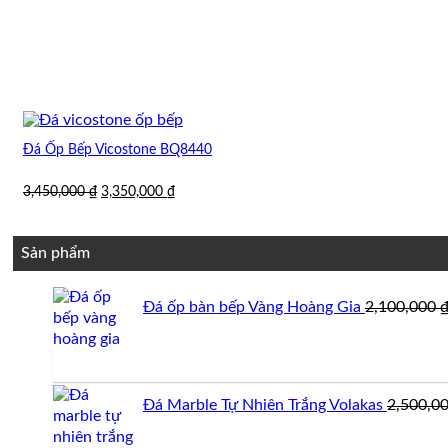
Đá Ốp Bếp Vicostone BQ8440
Giá
Giá
3,450,000
₫
3,350,000
₫
gốc
hiện
là:
tại
3,450,000 ₫.
là:
Sản phẩm
3,350,000 ₫.
Đá ốp bàn bếp Vàng Hoàng Gia
2,100,000
Đá Marble Tự Nhiên Trắng Volakas
2,500,0