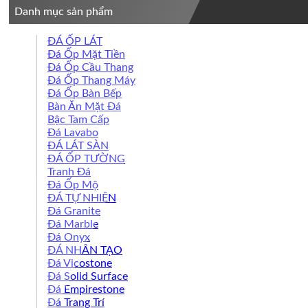
Danh mục sản phẩm
ĐÁ ỐP LÁT
Đá Ốp Mặt Tiền
Đá Ốp Cầu Thang
Đá Ốp Thang Máy
Đá Ốp Bàn Bếp
Bàn Ăn Mặt Đá
Bậc Tam Cấp
Đá Lavabo
ĐÁ LÁT SÀN
ĐÁ ỐP TƯỜNG
Tranh Đá
Đá Ốp Mộ
ĐÁ TỰ NHIÊN
Đá Granite
Đá Marble
Đá Onyx
ĐÁ NHÂN TẠO
Đá Vicostone
Đá Solid Surface
Đá Empirestone
Đá Trang Trí