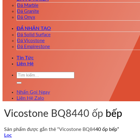
Đá Marble
Đá Granite
Đá Onyx
ĐÁ NHÂN TẠO
Đá Solid Surface
Đá Vicostone
Đá Empirestone
Tin Tức
Liên Hệ
Tìm
kiếm:
Nhấn Gọi Ngay
Liên Hệ Zalo
Vicostone BQ8440 ốp bếp
Sản phẩm được gắn thẻ “Vicostone BQ8440 ốp bếp”
Lọc