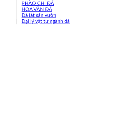
PHÀO CHỈ ĐÁ
HOA VĂN ĐÁ
Đá lát sân vườn
Đại lý vật tư ngành đá