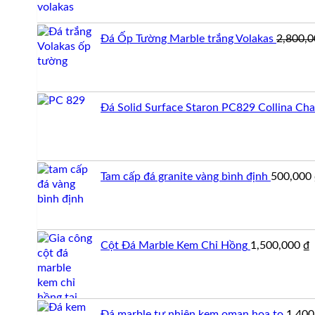
Đá Ốp Tường Marble trắng Volakas
2,800,
Đá Solid Surface Staron PC829 Collina Cha
Tam cấp đá granite vàng bình định
500,000
Cột Đá Marble Kem Chỉ Hồng
1,500,000
₫
Đá marble tự nhiên kem oman hoa to
1,40