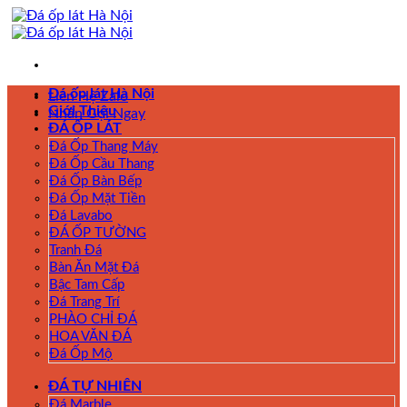
Skip
to
content
Đá ốp lát Hà Nội
Liên Hệ Zalo
Giới Thiệu
Nhấn Gọi Ngay
ĐÁ ỐP LÁT
Đá Ốp Thang Máy
Đá Ốp Cầu Thang
Đá Ốp Bàn Bếp
Đá Ốp Mặt Tiền
Đá Lavabo
ĐÁ ỐP TƯỜNG
Tranh Đá
Bàn Ăn Mặt Đá
Bậc Tam Cấp
Đá Trang Trí
PHÀO CHỈ ĐÁ
HOA VĂN ĐÁ
Đá Ốp Mộ
ĐÁ TỰ NHIÊN
Đá Marble