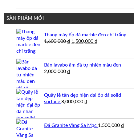
500,000 ₫.
là:
450,
SẢN PHẨM MỚI
Thang máy ốp đá marble đen chỉ trắng
Giá
Giá
1,600,000
₫
1,500,000
₫
gốc
hiện
là:
tại
1,600,000 ₫.
là:
Bàn lavabo âm đá tự nhiên màu đen
1,500,000 ₫.
2,000,000
₫
Quầy lễ tân đẹp hiện đại ốp đá solid
surface
8,000,000
₫
Đá Granite Vàng Sa Mạc
1,500,000
₫