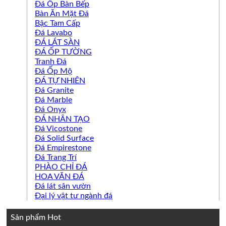
Đá Ốp Bàn Bếp
Bàn Ăn Mặt Đá
Bậc Tam Cấp
Đá Lavabo
ĐÁ LÁT SÀN
ĐÁ ỐP TƯỜNG
Tranh Đá
Đá Ốp Mộ
ĐÁ TỰ NHIÊN
Đá Granite
Đá Marble
Đá Onyx
ĐÁ NHÂN TẠO
Đá Vicostone
Đá Solid Surface
Đá Empirestone
Đá Trang Trí
PHÀO CHỈ ĐÁ
HOA VĂN ĐÁ
Đá lát sân vườn
Đại lý vật tư ngành đá
Sản phẩm Hot