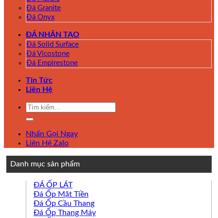
Đá Granite
Đá Onyx
ĐÁ NHÂN TẠO
Đá Solid Surface
Đá Vicostone
Đá Empirestone
Tin Tức
Liên Hệ
Tìm
kiếm:
Nhấn Gọi Ngay
Liên Hệ Zalo
Danh mục sản phẩm
ĐÁ ỐP LÁT
Đá Ốp Mặt Tiền
Đá Ốp Cầu Thang
Đá Ốp Thang Máy