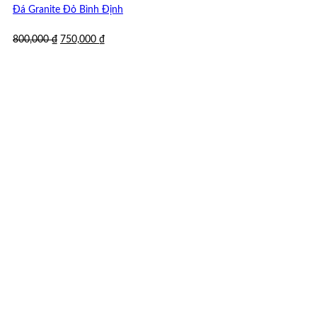
Đá Granite Đỏ Bình Định
Giá
Giá
800,000
₫
750,000
₫
gốc
hiện
là:
tại
800,000 ₫.
là:
750,000 ₫.