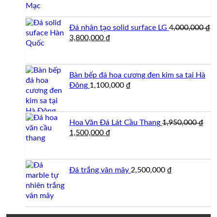
Đá nhân tạo solid surface LG
4,000,000
₫
Giá
Giá
3,800,000
₫
gốc
hiện
là:
tại
4,000,000 ₫.
là:
Bàn bếp đá hoa cương đen kim sa tại Hà
3,800,000 ₫.
Đông
1,100,000
₫
Hoa Văn Đá Lát Cầu Thang
1,950,000
₫
Giá
Giá
1,500,000
₫
gốc
hiện
là:
tại
1,950,000 ₫.
là:
Đá trắng vân mây
2,500,000
₫
1,500,000 ₫.