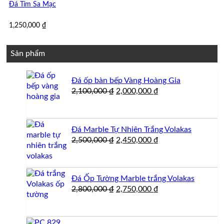
Đá Tím Sa Mạc
1,250,000
₫
Sản phẩm
Đá ốp bàn bếp Vàng Hoàng Gia
Giá
Giá
2,100,000
₫
2,000,000
₫
gốc
hiện
là:
tại
2,100,000 ₫.
là:
Đá Marble Tự Nhiên Trắng Volakas
2,000,000 ₫.
Giá
Giá
2,500,000
₫
2,450,000
₫
gốc
hiện
là:
tại
2,500,000 ₫.
là:
Đá Ốp Tường Marble trắng Volakas
2,450,000 ₫.
Giá
Giá
2,800,000
₫
2,750,000
₫
gốc
hiện
là:
tại
2,800,000 ₫.
là: