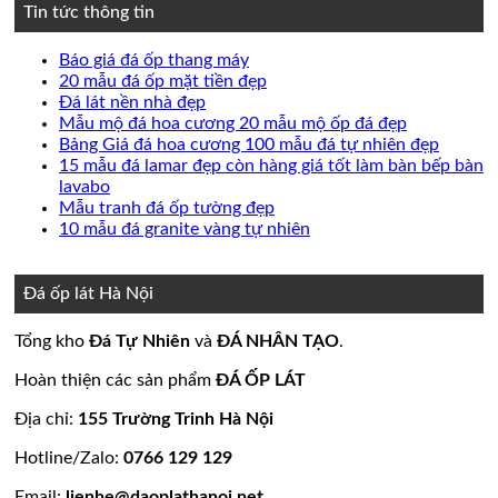
Tin tức thông tin
Không
Báo giá đá ốp thang máy
có
Không
20 mẫu đá ốp mặt tiền đẹp
Không
bình
có
Đá lát nền nhà đẹp
có
luận
bình
Không
Mẫu mộ đá hoa cương 20 mẫu mộ ốp đá đẹp
ở
bình
luận
có
Không
Bảng Giá đá hoa cương 100 mẫu đá tự nhiên đẹp
Báo
ở
luận
bình
có
15 mẫu đá lamar đẹp còn hàng giá tốt làm bàn bếp bàn
ở
giá
20
Không
luận
bình
lavabo
Đá
đá
mẫu
ở
có
Không
luận
Mẫu tranh đá ốp tường đẹp
lát
ốp
đá
Mẫu
ở
bình
có
Không
10 mẫu đá granite vàng tự nhiên
nền
thang
ốp
mộ
Bảng
luận
bình
có
ở
nhà
máy
mặt
đá
Giá
luận
bình
15
đẹp
tiền
ở
hoa
đá
luận
Đá ốp lát Hà Nội
mẫu
đẹp
Mẫu
ở
cương
hoa
đá
tranh
10
20
cương
Tổng kho
Đá Tự Nhiên
và
ĐÁ NHÂN TẠO
.
lamar
đá
mẫu
mẫu
100
đẹp
ốp
đá
mộ
mẫu
Hoàn thiện các sản phẩm
ĐÁ ỐP LÁT
còn
tường
granite
ốp
đá
hàng
đẹp
vàng
đá
tự
Địa chỉ:
155 Trường Trinh Hà Nội
giá
tự
đẹp
nhiên
Hotline/Zalo:
0766 129 129
tốt
nhiên
đẹp
làm
Email:
lienhe@daoplathanoi.net