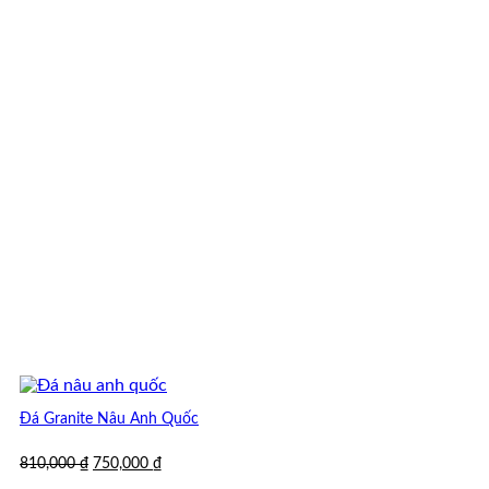
Đá Granite Nâu Anh Quốc
Giá
Giá
810,000
₫
750,000
₫
gốc
hiện