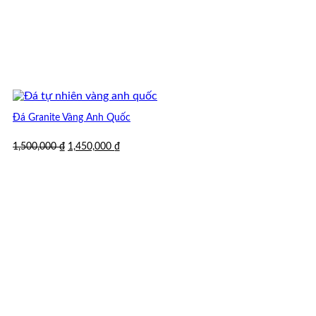
Đá Granite Vàng Anh Quốc
Giá
Giá
1,500,000
₫
1,450,000
₫
gốc
hiện
là:
tại
1,500,000 ₫.
là:
1,450,000 ₫.