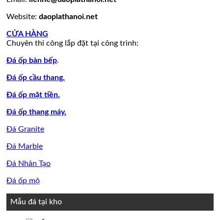
bàn
bếp
Website:
daoplathanoi.net
bàn
lavabo
CỬA HÀNG
Chuyên thi công lắp đặt tại công trình:
Đá ốp bàn bếp
.
Đá ốp cầu thang.
Đá ốp mặt tiền.
Đá ốp thang máy.
Đá Granite
Đá Marble
Đá Nhân Tạo
Đá ốp mộ
Mẫu đá tại kho