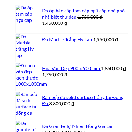
Đá ốp bậc cấp tam cấp ngũ cấp nhà phố
nhà biệt thự đẹp
1,550,000
₫
Giá
Giá
1,450,000
₫
gốc
hiện
là:
tại
Đá Marble Trắng Hy Lạp
1,950,000
₫
1,550,000 ₫.
là:
1,450,000 ₫.
Hoa Văn Đẹp 900 x 900 mm
1,850,000
₫
Giá
Giá
1,750,000
₫
gốc
hiện
là:
tại
1,850,000 ₫.
là:
Bàn bếp đá solid surface trắng tại Đống
1,750,000 ₫.
Đa
3,800,000
₫
Đá Granite Tự Nhiên Hồng Gia Lai