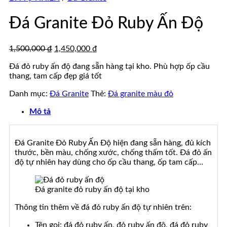
đá
tự
đẹp
nhiên
Đá Granite Đỏ Ruby Ấn Độ
đẹp
Giá
Giá
1,500,000
₫
1,450,000
₫
gốc
hiện
Đá đỏ ruby ấn độ đang sẵn hàng tại kho. Phù hợp ốp cầu
là:
tại
thang, tam cấp đẹp giá tốt
1,500,000 ₫.
là:
1,450,000 ₫.
Danh mục:
Đá Granite
Thẻ:
Đá granite màu đỏ
Mô tả
Đá Granite Đỏ Ruby Ấn Độ hiện đang sẵn hàng, đủ kích
thước, bền màu, chống xước, chống thấm tốt. Đá đỏ ấn
độ tự nhiên hay dùng cho ốp cầu thang, ốp tam cấp…
Đá granite đỏ ruby ấn độ tại kho
Thông tin thêm về đá đỏ ruby ấn độ tự nhiên trên:
Tên gọi: đá đỏ ruby ấn, đỏ ruby ấn độ, đá đỏ ruby