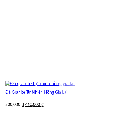
Đá Granite Tự Nhiên Hồng Gia Lai
Giá
Giá
500,000
₫
460,000
₫
gốc
hiện
là:
tại
500,000 ₫.
là:
460,000 ₫.