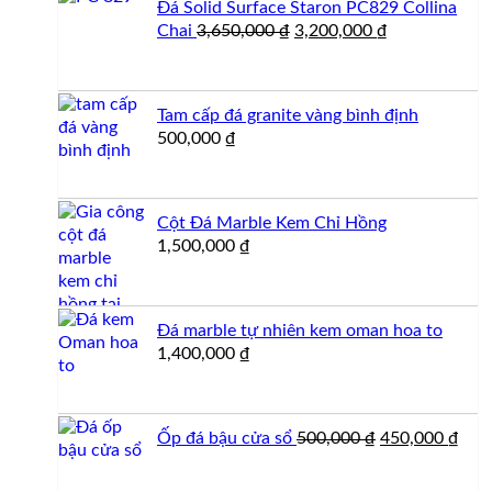
Đá Solid Surface Staron PC829 Collina
2,750,000 ₫.
Giá
Giá
Chai
3,650,000
₫
3,200,000
₫
gốc
hiện
là:
tại
3,650,000 ₫.
là:
Tam cấp đá granite vàng bình định
3,200,000 ₫.
500,000
₫
Cột Đá Marble Kem Chỉ Hồng
1,500,000
₫
Đá marble tự nhiên kem oman hoa to
1,400,000
₫
Giá
Giá
Ốp đá bậu cửa sổ
500,000
₫
450,000
₫
gốc
hiện
là:
tại