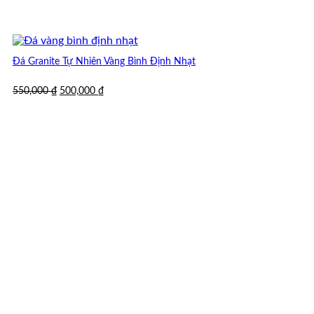
Đá Granite Tự Nhiên Vàng Bình Định Nhạt
Giá
Giá
550,000
₫
500,000
₫
gốc
hiện
là:
tại
550,000 ₫.
là:
500,000 ₫.