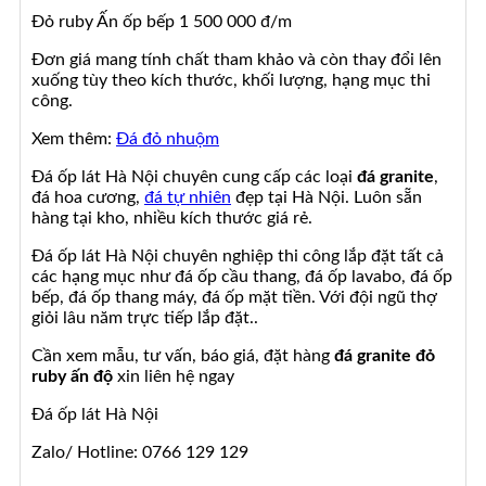
Đỏ ruby Ấn ốp bếp 1 500 000 đ/m
Đơn giá mang tính chất tham khảo và còn thay đổi lên
xuống tùy theo kích thước, khối lượng, hạng mục thi
công.
Xem thêm:
Đá đỏ nhuộm
Đá ốp lát Hà Nội chuyên cung cấp các loại
đá granite
,
đá hoa cương,
đá tự nhiên
đẹp tại Hà Nội. Luôn sẵn
hàng tại kho, nhiều kích thước giá rẻ.
Đá ốp lát Hà Nội chuyên nghiệp thi công lắp đặt tất cả
các hạng mục như đá ốp cầu thang, đá ốp lavabo, đá ốp
bếp, đá ốp thang máy, đá ốp mặt tiền. Với đội ngũ thợ
giỏi lâu năm trực tiếp lắp đặt..
Cần xem mẫu, tư vấn, báo giá, đặt hàng
đá granite đỏ
ruby ấn độ
xin liên hệ ngay
Đá ốp lát Hà Nội
Zalo/ Hotline: 0766 129 129