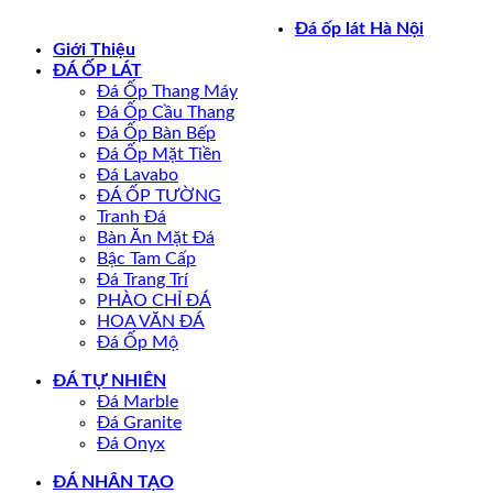
Bản quyền 2026 ©
daoplathanoi.net
Đá ốp lát Hà Nội
Giới Thiệu
ĐÁ ỐP LÁT
Đá Ốp Thang Máy
Đá Ốp Cầu Thang
Đá Ốp Bàn Bếp
Đá Ốp Mặt Tiền
Đá Lavabo
ĐÁ ỐP TƯỜNG
Tranh Đá
Bàn Ăn Mặt Đá
Bậc Tam Cấp
Đá Trang Trí
PHÀO CHỈ ĐÁ
HOA VĂN ĐÁ
Đá Ốp Mộ
ĐÁ TỰ NHIÊN
Đá Marble
Đá Granite
Đá Onyx
ĐÁ NHÂN TẠO