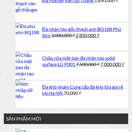
Đá Marble Vân Gỗ Thẳng
1,850,000
₫
Đá nhân tạo gốc thạch anh BQ188 Phú
Giá
Giá
Sơn
3,000,000
₫
2,850,000
₫
gốc
hiện
là:
tại
3,000,000 ₫.
là:
Chậu rửa mặt bàn đá nhân tạo solid
2,850,000 ₫.
Giá
Giá
surface LG P001
7,500,000
₫
7,000,000
₫
gốc
hiệ
là:
tại
7,500,000 ₫.
là:
Đá khò nhám Cung cấp đá khò lửa giá rẻ
7,00
tại Hà Nội
70,000
₫
SẢN PHẨM MỚI