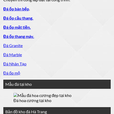
Đá ốp bàn bếp
.
Đá ốp cầu thang.
Đá ốp mặt tiền.
Đá ốp thang máy.
Đá Granite
Đá Marble
Đá Nhân Tạo
Đá ốp mộ
Mẫu đá tại kho
Đá hoa cương tại kho
Bản đồ kho đá Hà Trang