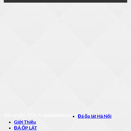
Bản quyền 2026 ©
daoplathanoi.net
Đá ốp lát Hà Nội
Giới Thiệu
ĐÁ ỐP LÁT