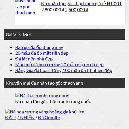
Đá nhân tạo gốc thạch anh giá rẻ HT 001
2,600,000 ₫.
Giá
Giá
2,800,000
₫
2,500,000
₫
gốc
hiện
là:
tại
2,800,000 ₫.
là:
2,500,000 ₫.
Bài Viết Mới
Không
Báo giá đá ốp thang máy
có
Không
20 mẫu đá ốp mặt tiền đẹp
bình
có
Không
Đá lát nền nhà đẹp
luận
bình
có
Không
Mẫu mộ đá hoa cương 20 mẫu mộ ốp đá đẹp
ở
luận
bình
có
Không
Bảng Giá đá hoa cương 100 mẫu đá tự nhiên đẹp
Báo
ở
luận
bình
có
giá
ở
20
luận
bình
Khuyến mại đá nhân tạo gốc thạch anh
đá
mẫu
Đá
ở
luận
ốp
đá
lát
Mẫu
ở
thang
nền
ốp
mộ
Bảng
Đá nhân tạo gốc thạch anh trung quốc
máy
nhà
mặt
đá
Giá
đẹp
tiền
đá
hoa
đẹp
cương
hoa
ĐÁ TỰ NHIÊN
/
Đá Granite
cương
20
mẫu
100