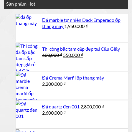
Sản phẩm Hot
Đá marble tự nhiên Dack Emperado ốp
thang máy
1,950,000
₫
Thi công bậc tam cấp đẹp tại Cầu Giấy
Giá
Giá
600,000
₫
550,000
₫
gốc
hiện
là:
tại
600,000 ₫.
là:
Đá Crema Marfil ốp thang máy
550,000 ₫.
2,200,000
₫
Đá quartz đen 001
2,800,000
₫
Giá
Giá
2,600,000
₫
gốc
hiện
là:
tại
2,800,000 ₫.
là: