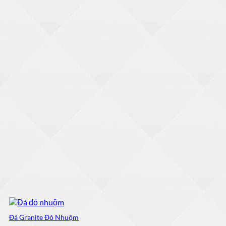
1,500,000 ₫.
là:
1,450,000 ₫.
Đá Granite Đỏ Nhuộm