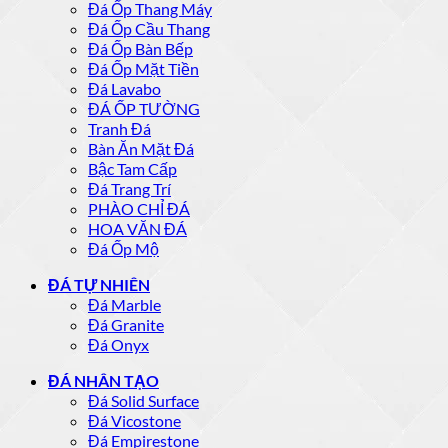
Đá Ốp Thang Máy
Đá Ốp Cầu Thang
Đá Ốp Bàn Bếp
Đá Ốp Mặt Tiền
Đá Lavabo
ĐÁ ỐP TƯỜNG
Tranh Đá
Bàn Ăn Mặt Đá
Bậc Tam Cấp
Đá Trang Trí
PHÀO CHỈ ĐÁ
HOA VĂN ĐÁ
Đá Ốp Mộ
ĐÁ TỰ NHIÊN
Đá Marble
Đá Granite
Đá Onyx
ĐÁ NHÂN TẠO
Đá Solid Surface
Đá Vicostone
Đá Empirestone