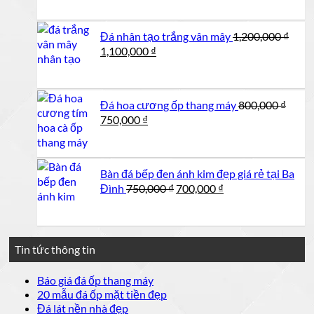
là:
tại
168,000,000 ₫.
là:
Đá nhân tạo trắng vân mây
1,200,000
₫
158,000,00
Giá
Giá
1,100,000
₫
gốc
hiện
là:
tại
1,200,000 ₫.
là:
Đá hoa cương ốp thang máy
800,000
₫
1,100,000 ₫.
Giá
Giá
750,000
₫
gốc
hiện
là:
tại
800,000 ₫.
là:
Bàn đá bếp đen ánh kim đẹp giá rẻ tại Ba
750,000 ₫.
Giá
Giá
Đình
750,000
₫
700,000
₫
gốc
hiện
là:
tại
750,000 ₫.
là:
700,000 ₫.
Tin tức thông tin
Không
Báo giá đá ốp thang máy
có
Không
20 mẫu đá ốp mặt tiền đẹp
bình
có
Không
Đá lát nền nhà đẹp