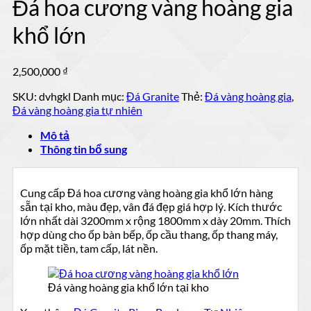
Đá hoa cương vàng hoàng gia
mẫu
mộ
đá
ốp
khổ lớn
tự
đá
nhiên
đẹp
đẹp
2,500,000
₫
SKU:
dvhgkl
Danh mục:
Đá Granite
Thẻ:
Đá vàng hoàng gia
,
Đá vàng hoàng gia tự nhiên
Mô tả
Thông tin bổ sung
Cung cấp Đá hoa cương vàng hoàng gia khổ lớn hàng
sẵn tại kho, màu đẹp, vân đá đẹp giá hợp lý. Kích thước
lớn nhất dài 3200mm x rộng 1800mm x dày 20mm. Thích
hợp dùng cho ốp bàn bếp, ốp cầu thang, ốp thang máy,
ốp mặt tiền, tam cấp, lát nền.
Đá vàng hoàng gia khổ lớn tại kho