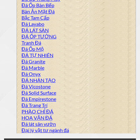
Đá Ốp Bàn Bếp
Bàn Ăn Mặt Đá
Bậc Tam Cấp
Đá Lavabo
ĐÁ LÁT SÀN
ĐÁ ỐP TƯỜNG
Tranh Đá
Đá Ốp Mộ
ĐÁ TỰ NHIÊN
Đá Granite
Đá Marble
Đá Onyx
ĐÁ NHÂN TẠO
Đá Vicostone
Đá Solid Surface
Đá Empirestone
Đá Trang Trí
PHÀO CHỈ ĐÁ
HOA VĂN ĐÁ
Đá lát sân vườn
Đại lý vật tư ngành đá