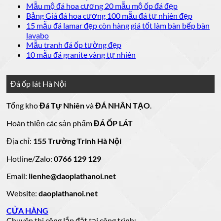
luận
bình
có
Không
Mẫu mộ đá hoa cương 20 mẫu mộ ốp đá đẹp
ở
luận
bình
có
Không
Bảng Giá đá hoa cương 100 mẫu đá tự nhiên đẹp
Báo
ở
luận
bình
có
15 mẫu đá lamar đẹp còn hàng giá tốt làm bàn bếp bàn
giá
ở
20
luận
bình
Không
lavabo
đá
mẫu
Đá
ở
luận
có
Không
Mẫu tranh đá ốp tường đẹp
ốp
đá
lát
Mẫu
ở
bình
có
Không
10 mẫu đá granite vàng tự nhiên
thang
nền
ốp
mộ
Bảng
luận
bình
có
máy
nhà
mặt
ở
luận
đá
Giá
bình
đẹp
tiền
ở
đá
15
luận
hoa
Đá ốp lát Hà Nội
mẫu
đẹp
Mẫu
ở
cương
hoa
cương
đá
tranh
10
20
Tổng kho
Đá Tự Nhiên
và
ĐÁ NHÂN TẠO
.
đá
mẫu
mẫu
100
lamar
mẫu
đẹp
ốp
đá
mộ
Hoàn thiện các sản phẩm
ĐÁ ỐP LÁT
đá
còn
tường
granite
ốp
hàng
vàng
tự
đẹp
đá
Địa chỉ:
155 Trường Trinh Hà Nội
giá
tự
nhiên
đẹp
Hotline/Zalo:
tốt
0766 129 129
nhiên
đẹp
làm
Email:
lienhe@daoplathanoi.net
bàn
bếp
Website:
daoplathanoi.net
bàn
lavabo
CỬA HÀNG
Chuyên thi công lắp đặt tại công trình: