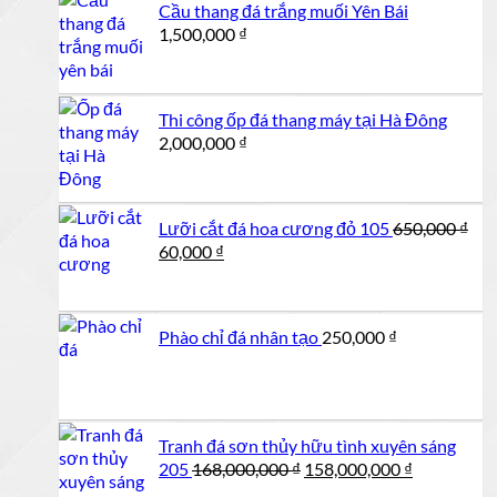
Cầu thang đá trắng muối Yên Bái
1,500,000
₫
Thi công ốp đá thang máy tại Hà Đông
2,000,000
₫
Lưỡi cắt đá hoa cương đỏ 105
650,000
₫
Giá
Giá
60,000
₫
gốc
hiện
là:
tại
650,000 ₫.
là:
Phào chỉ đá nhân tạo
250,000
₫
60,000 ₫.
Tranh đá sơn thủy hữu tình xuyên sáng
Giá
Giá
205
168,000,000
₫
158,000,000
₫
gốc
hiện