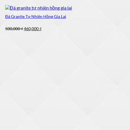
Đá Granite Tự Nhiên Hồng Gia Lai
Giá
Giá
500,000
₫
460,000
₫
gốc
hiện
là:
tại
500,000 ₫.
là:
460,000 ₫.