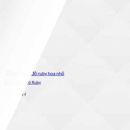
Đá Granite Đỏ Ruby
1,500,000
₫