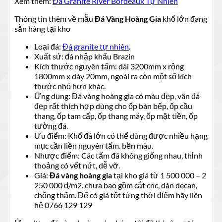
Xem thêm:
Đá Granite River Bordeaux Tự Nhiên
Thông tin thêm về mẫu
Đá Vàng Hoàng Gia
khổ lớn đang
sẵn hàng tại kho
Loại đá:
Đá granite tự nhiên
.
Xuất sứ: đá nhập khẩu Brazin
Kích thước nguyên tấm: dài 3200mm x rộng
1800mm x dày 20mm, ngoài ra còn một số kích
thước nhỏ hơn khác.
Ứng dụng: Đá vàng hoàng gia có màu đẹp, vân đá
đẹp rất thích hợp dùng cho ốp bàn bếp, ốp cầu
thang, ốp tam cấp, ốp thang máy, ốp mặt tiền, ốp
tường đá.
Ưu điểm: Khổ đá lớn có thể dùng được nhiều hạng
mục cần liền nguyên tấm. bền màu.
Nhược điểm: Các tấm đá không giống nhau, thỉnh
thoảng có vết nứt, dễ vỡ.
Giá:
Đá vàng hoàng gia
tại kho giá từ 1 500 000 – 2
250 000 đ/m2. chưa bao gồm cắt cnc, dán decan,
chống thấm. Để có giá tốt từng thời điểm hãy liên
hệ 0766 129 129