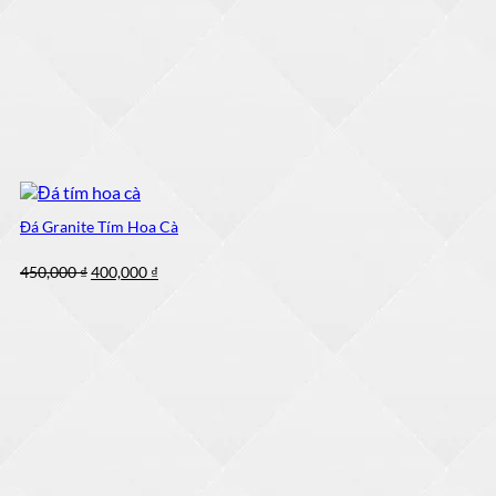
Đá Granite Tím Hoa Cà
Giá
Giá
450,000
₫
400,000
₫
gốc
hiện
là:
tại
450,000 ₫.
là:
400,000 ₫.