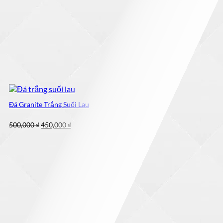
Đá Granite Trắng Suối Lau
Giá
Giá
500,000
₫
450,000
₫
gốc
hiện
là:
tại
500,000 ₫.
là:
450,000 ₫.