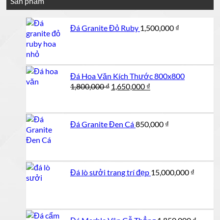
Sản phẩm
2,000,000 ₫.
Đá Granite Đỏ Ruby
1,500,000
₫
Đá Hoa Văn Kích Thước 800x800
Giá
Giá
1,800,000
₫
1,650,000
₫
gốc
hiện
là:
tại
1,800,000 ₫.
là:
Đá Granite Đen Cá
850,000
₫
1,650,000 ₫.
Đá lò sưởi trang trí đẹp
15,000,000
₫