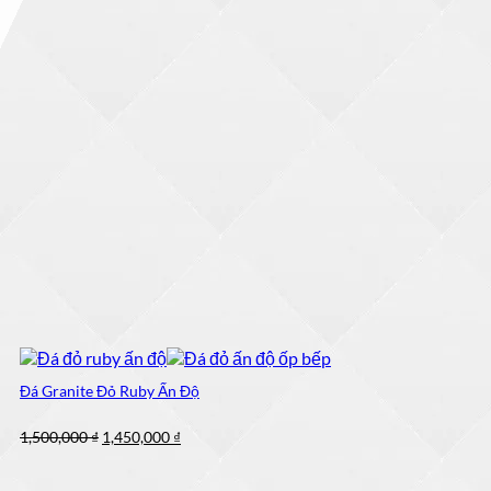
Đá Granite Đỏ Ruby Ấn Độ
Giá
Giá
1,500,000
₫
1,450,000
₫
gốc
hiện
là:
tại