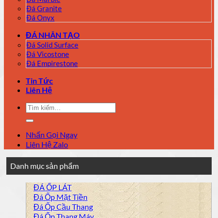
Đá Granite
Đá Onyx
ĐÁ NHÂN TẠO
Đá Solid Surface
Đá Vicostone
Đá Empirestone
Tin Tức
Liên Hệ
Tìm
kiếm:
Nhấn Gọi Ngay
Liên Hệ Zalo
Danh mục sản phẩm
ĐÁ ỐP LÁT
Đá Ốp Mặt Tiền
Đá Ốp Cầu Thang
Đá Ốp Thang Máy