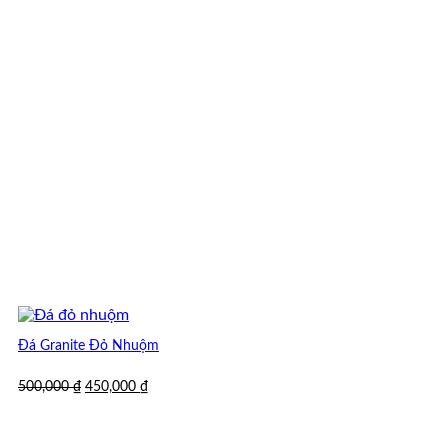
Đá Granite Đỏ Nhuộm
Giá
Giá
500,000
₫
450,000
₫
gốc
hiện
là:
tại
500,000 ₫.
là: