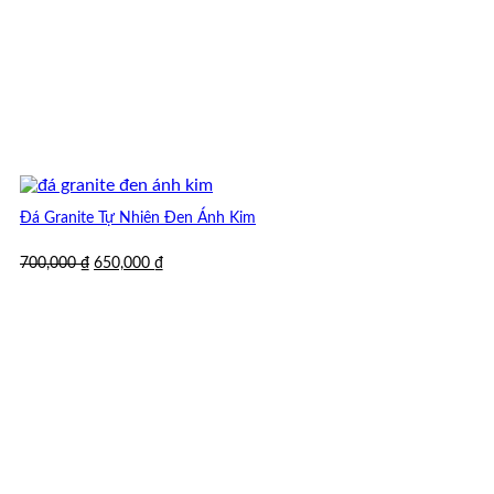
Đá Granite Tự Nhiên Đen Ánh Kim
Giá
Giá
700,000
₫
650,000
₫
gốc
hiện
là:
tại
700,000 ₫.
là:
650,000 ₫.