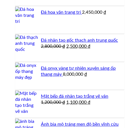
là:
tại
1,950,000 ₫.
là:
Đá hoa văn trang trí
2,450,000
₫
1,500,000 ₫.
Đá nhân tạo gốc thạch anh trung quốc
Giá
Giá
2,800,000
₫
2,500,000
₫
gốc
hiện
là:
tại
2,800,000 ₫.
là:
Đá onyx vàng tự nhiên xuyên sáng ốp
2,500,000 ₫.
thang máy
8,000,000
₫
Mặt bếp đá nhân tạo trắng vẽ vân
Giá
Giá
1,200,000
₫
1,100,000
₫
gốc
hiện
là:
tại
1,200,000 ₫.
là:
Ảnh bia mộ tráng men độ bền vĩnh cửu
1,100,000 ₫.