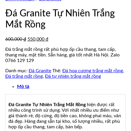
đá
tự
đẹp
nhiên
Đá Granite Tự Nhiên Trắng
đẹp
Mắt Rồng
Giá
Giá
600,000
₫
550,000
₫
gốc
hiện
Đá trắng mắt rồng rất phù hợp ốp cầu thang, tam cấp,
là:
tại
thang máy, mặt tiền. Sẵn hàng, giá tốt nhất Hà Nội. Zalo
600,000 ₫.
là:
0766 129 129
550,000 ₫.
Danh mục:
Đá Granite
Thẻ:
Đá hoa cương trắng mắt rồng
,
Đá trắng mắt rồng
,
Đá tự nhiên trắng mắt rồng
Mô tả
Đá Granite Tự Nhiên Trắng Mắt Rồng
hiện được rất
nhiều công trình sử dụng. Với nhất nhiều ưu điểm như
giá thành rẻ, độ cứng, độ bền cao, không phai màu, vân
đá đẹp. Hàng đang sẵn tại kho, số lượng nhiều, rất phù
hợp ốp cầu thang, tam cấp, bàn bếp.