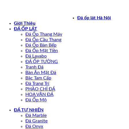
Bản quyền 2026 ©
daoplathanoi.net
Đá ốp lát Hà Nội
Giới Thiệu
ĐÁ ỐP LÁT
Đá Ốp Thang Máy
Đá Ốp Cầu Thang
Đá Ốp Bàn Bếp
Đá Ốp Mặt Tiền
Đá Lavabo
ĐÁ ỐP TƯỜNG
Tranh Đá
Bàn Ăn Mặt Đá
Bậc Tam Cấp
Đá Trang Trí
PHÀO CHỈ ĐÁ
HOA VĂN ĐÁ
Đá Ốp Mộ
ĐÁ TỰ NHIÊN
Đá Marble
Đá Granite
Đá Onyx