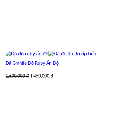
Đá Granite Đỏ Ruby Ấn Độ
Giá
Giá
1,500,000
₫
1,450,000
₫
gốc
hiện
là:
tại
1,500,000 ₫.
là:
1,450,000 ₫.