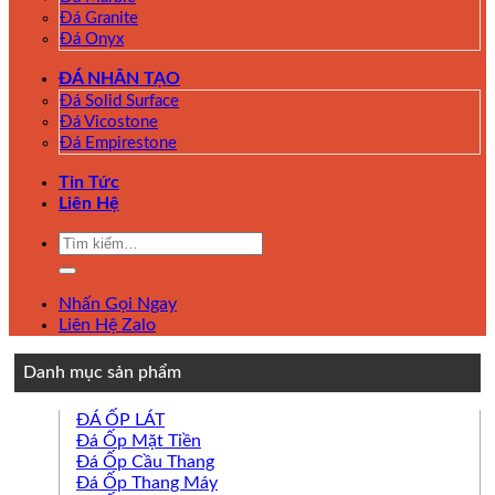
Đá Granite
Đá Onyx
ĐÁ NHÂN TẠO
Đá Solid Surface
Đá Vicostone
Đá Empirestone
Tin Tức
Liên Hệ
Tìm
kiếm:
Nhấn Gọi Ngay
Liên Hệ Zalo
Danh mục sản phẩm
ĐÁ ỐP LÁT
Đá Ốp Mặt Tiền
Đá Ốp Cầu Thang
Đá Ốp Thang Máy