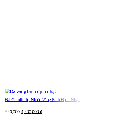
Đá Granite Tự Nhiên Vàng Bình Định Nhạt
Giá
Giá
550,000
₫
500,000
₫
gốc
hiện
là:
tại
550,000 ₫.
là: