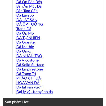
Đá Ốp Bàn Bếp
Bàn Ăn Mặt Đá
Bậc Tam Cấp
Đá Lavabo
ĐÁ LÁT SÀN
ĐÁ ỐP TƯỜNG
Tranh Đá
Đá Ốp Mộ
ĐÁ TỰ NHIÊN
Đá Granite
Đá Marble
Đá Onyx
ĐÁ NHÂN TẠO
Đá Vicostone
Đá Solid Surface
Đá Empirestone
Đá Trang Trí
PHÀO CHỈ ĐÁ
HOA VĂN ĐÁ
Đá lát sân vườn
Đại lý vật tư ngành đá
Sản phẩm Hot