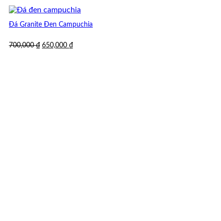
Đá Granite Đen Campuchia
Giá
Giá
700,000
₫
650,000
₫
gốc
hiện
là:
tại
700,000 ₫.
là:
650,000 ₫.