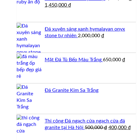
Giá
Giá
1,450,000
₫
gốc
hiện
là:
tại
1,500,000 ₫.
là:
Đá xuyên sáng xanh hymalayan onyx
1,450,000 ₫.
stone tự nhiên
2,000,000
₫
Mặt Đá Tủ Bếp Màu Trắng
650,000
₫
Đá Granite Kim Sa Trắng
Thi công Đá ngạch cửa ngạch cửa đá
Giá
Giá
granite tại Hà Nội
500,000
₫
400,000
₫
gốc
hiện