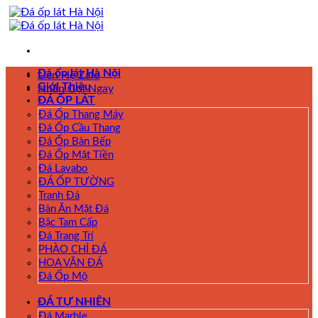
Skip
to
content
Đá ốp lát Hà Nội
Liên Hệ Zalo
Giới Thiệu
Nhấn Gọi Ngay
ĐÁ ỐP LÁT
Đá Ốp Thang Máy
Đá Ốp Cầu Thang
Đá Ốp Bàn Bếp
Đá Ốp Mặt Tiền
Đá Lavabo
ĐÁ ỐP TƯỜNG
Tranh Đá
Bàn Ăn Mặt Đá
Bậc Tam Cấp
Đá Trang Trí
PHÀO CHỈ ĐÁ
HOA VĂN ĐÁ
Đá Ốp Mộ
ĐÁ TỰ NHIÊN
Đá Marble