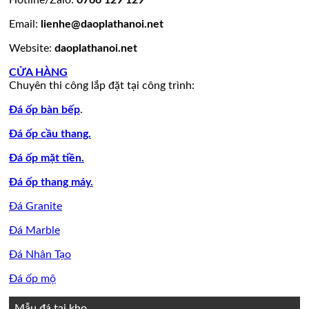
tốt
nhiên
đẹp
làm
Email:
lienhe@daoplathanoi.net
bàn
bếp
Website:
daoplathanoi.net
bàn
lavabo
CỬA HÀNG
Chuyên thi công lắp đặt tại công trình:
Đá ốp bàn bếp
.
Đá ốp cầu thang.
Đá ốp mặt tiền.
Đá ốp thang máy.
Đá Granite
Đá Marble
Đá Nhân Tạo
Đá ốp mộ
Mẫu đá tại kho