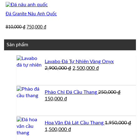
Đá Granite Nâu Anh Quốc
Giá
Giá
810,000
₫
750,000
₫
gốc
hiện
là:
tại
810,000 ₫.
là:
Sản phẩm
750,000 ₫.
Lavabo Đá Tự Nhiên Vàng Onyx
Giá
Giá
2,900,000
₫
2,500,000
₫
gốc
hiện
là:
tại
2,900,000 ₫.
là:
Phào Chỉ Đá Cầu Thang
250,000
₫
2,500,000 ₫.
Giá
Giá
150,000
₫
gốc
hiện
là:
tại
250,000 ₫.
là:
Hoa Văn Đá Lát Cầu Thang
1,950,000
₫
150,000 ₫.
Giá
Giá
1,500,000
₫
gốc
hiện