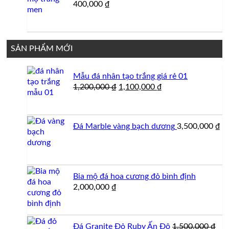
400,000
₫
SẢN PHẨM MỚI
Mẫu đá nhân tạo trắng giá rẻ 01
Giá
Giá
1,200,000
₫
1,100,000
₫
gốc
hiện
là:
tại
1,200,000 ₫.
là:
Đá Marble vàng bạch dương
3,500,000
₫
1,100,000 ₫.
Bia mộ đá hoa cương đỏ bình định
2,000,000
₫
Đá Granite Đỏ Ruby Ấn Độ
1,500,000
₫