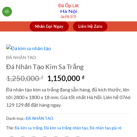
Skip
to
content
Nhấn Gọi Ngay
Liên Hệ Zalo
ĐÁ NHÂN TẠO
Đá Nhân Tạo Kim Sa Trắng
Giá
Giá
1,250,000
1,150,000
₫
₫
gốc
hiện
Đá nhân tạo kim sa trắng đang sẵn hàng, đủ kích thước, lên
là:
tại
tới 2800 x 1800 x 18 mm. Giá tốt nhất Hà Nội. Liên hệ 0766
1,250,000 ₫.
là:
129 129 để đặt hàng ngay.
1,150,000 ₫.
Danh mục:
ĐÁ NHÂN TẠO
Thẻ:
Đá kim sa trắng
,
Đá kim sa trắng nhân tạo
,
Đá nhân tạo giá rẻ