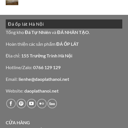
đẹp
Mẫu
Không
đẹp
tranh
có
còn
đá
bình
hàng
ốp
luận
giá
tường
ở
tốt
đẹp
10
làm
Đá ốp lát Hà Nội
mẫu
bàn
đá
bếp
granite
Tổng kho
Đá Tự Nhiên
và
ĐÁ NHÂN TẠO
.
bàn
vàng
lavabo
tự
nhiên
Hoàn thiện các sản phẩm
ĐÁ ỐP LÁT
Địa chỉ:
155 Trường Trinh Hà Nội
Hotline/Zalo:
0766 129 129
Email:
lienhe@daoplathanoi.net
Website:
daoplathanoi.net
CỬA HÀNG