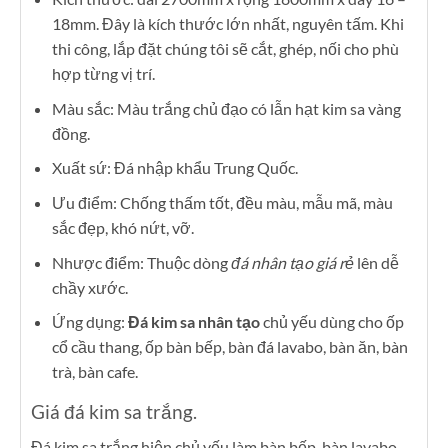
18mm. Đây là kích thước lớn nhất, nguyên tấm. Khi
thi công, lắp đặt chúng tôi sẽ cắt, ghép, nối cho phù
hợp từng vị trí.
Màu sắc: Màu trắng chủ đạo có lẫn hạt kim sa vàng
đồng.
Xuất sứ: Đá nhập khẩu Trung Quốc.
Ưu điểm: Chống thấm tốt, đều màu, mẫu mã, màu
sắc đẹp, khó nứt, vỡ.
Nhược điểm: Thuộc dòng
đá nhân tạo giá rẻ
lên dễ
chầy xước.
Ứng dụng:
Đá kim sa nhân tạo
chủ yếu dùng cho ốp
cổ cầu thang, ốp bàn bếp, bàn đá lavabo, bàn ăn, bàn
trà, bàn cafe.
Giá đá kim sa trắng.
Đá kim sa trắng hiện chủ yếu làm bàn bếp, bàn lavabo