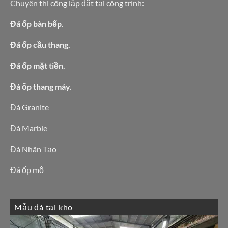
Chuyên thi công lắp đặt tại công trình:
Đá ốp bàn bếp
.
Đá ốp cầu thang.
Đá ốp mặt tiền.
Đá ốp thang máy.
Đá Granite
Đá Marble
Đá Nhân Tạo
Đá ốp mộ
Mẫu đá tại kho