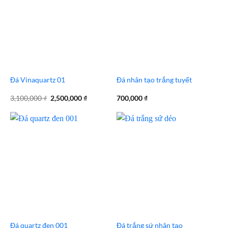
Đá Vinaquartz 01
Đá nhân tạo trắng tuyết
Giá
Giá
3,100,000
₫
2,500,000
₫
700,000
₫
gốc
hiện
là:
tại
3,100,000 ₫.
là:
2,500,000 ₫.
Đá quartz đen 001
Đá trắng sứ nhân tạo