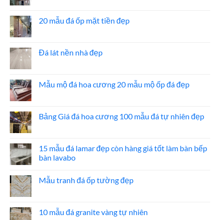
có
bình
luận
20 mẫu đá ốp mặt tiền đẹp
ở
Báo
Không
giá
có
đá
bình
ốp
luận
Đá lát nền nhà đẹp
thang
ở
máy
20
Không
mẫu
có
đá
bình
ốp
luận
Mẫu mộ đá hoa cương 20 mẫu mộ ốp đá đẹp
mặt
ở
tiền
Đá
Không
đẹp
lát
có
nền
bình
nhà
luận
Bảng Giá đá hoa cương 100 mẫu đá tự nhiên đẹp
đẹp
ở
Mẫu
Không
mộ
có
đá
bình
hoa
luận
15 mẫu đá lamar đẹp còn hàng giá tốt làm bàn bếp
cương
ở
bàn lavabo
20
Bảng
mẫu
Giá
Không
mộ
đá
có
ốp
hoa
Mẫu tranh đá ốp tường đẹp
bình
đá
cương
luận
đẹp
100
Không
ở
mẫu
có
15
đá
bình
mẫu
tự
luận
10 mẫu đá granite vàng tự nhiên
đá
nhiên
ở
lamar