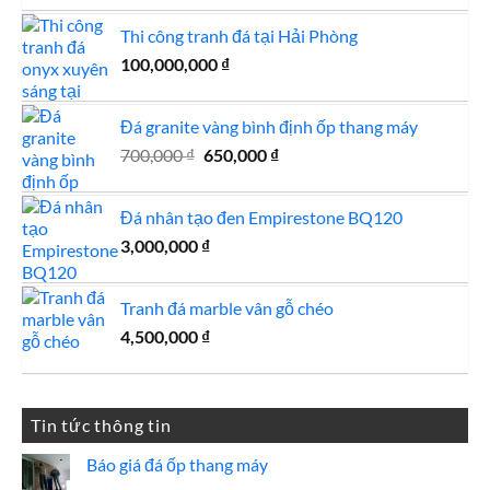
là:
tại
Thi công tranh đá tại Hải Phòng
15,500,000 ₫.
là:
100,000,000
₫
15,000,000 ₫.
Đá granite vàng bình định ốp thang máy
Giá
Giá
700,000
₫
650,000
₫
gốc
hiện
là:
tại
Đá nhân tạo đen Empirestone BQ120
700,000 ₫.
là:
3,000,000
₫
650,000 ₫.
Tranh đá marble vân gỗ chéo
4,500,000
₫
Tin tức thông tin
Báo giá đá ốp thang máy
Không