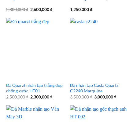
Giá
Giá
2,800,000
₫
2,600,000
₫
1,250,000
₫
gốc
hiện
là:
tại
2,800,000 ₫.
là:
2,600,000 ₫.
Đá Quarzt nhân tạo trắng đẹp
Đá nhân tạo Casla Quartz
chống xước HT01
C2240 Marquine
Giá
Giá
Giá
Giá
2,500,000
₫
2,300,000
₫
3,500,000
₫
3,000,000
₫
gốc
hiện
gốc
hiện
là:
tại
là:
tại
2,500,000 ₫.
là:
3,500,000 ₫.
là:
2,300,000 ₫.
3,000,000 