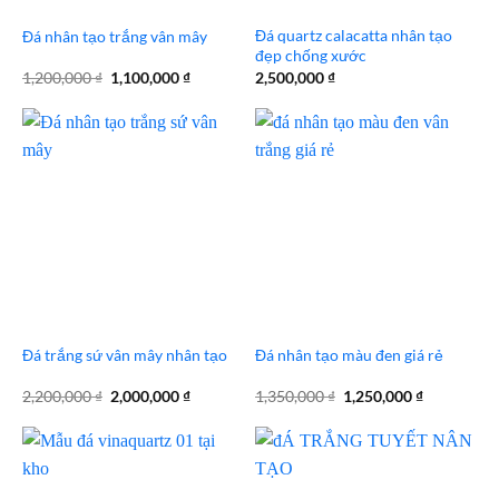
Đá quartz calacatta nhân tạo
Đá nhân tạo trắng vân mây
đẹp chống xước
Giá
Giá
1,200,000
₫
1,100,000
₫
2,500,000
₫
gốc
hiện
là:
tại
1,200,000 ₫.
là:
1,100,000 ₫.
Đá trắng sứ vân mây nhân tạo
Đá nhân tạo màu đen giá rẻ
Giá
Giá
Giá
Giá
2,200,000
₫
2,000,000
₫
1,350,000
₫
1,250,000
₫
gốc
hiện
gốc
hiện
là:
tại
là:
tại
2,200,000 ₫.
là:
1,350,000 ₫.
là:
2,000,000 ₫.
1,250,000 