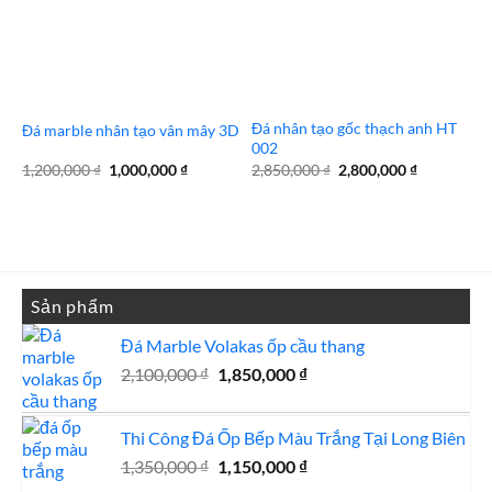
Đá nhân tạo gốc thạch anh HT
Đá marble nhân tạo vân mây 3D
002
Giá
Giá
Giá
Giá
1,200,000
₫
1,000,000
₫
2,850,000
₫
2,800,000
₫
gốc
hiện
gốc
hiện
là:
tại
là:
tại
1,200,000 ₫.
là:
2,850,000 ₫.
là:
1,000,000 ₫.
2,800,000 
Sản phẩm
Đá Marble Volakas ốp cầu thang
Giá
Giá
2,100,000
₫
1,850,000
₫
gốc
hiện
là:
tại
Thi Công Đá Ốp Bếp Màu Trắng Tại Long Biên
2,100,000 ₫.
là:
Giá
1,850,000 ₫.
Giá
1,350,000
₫
1,150,000
₫
gốc
hiện