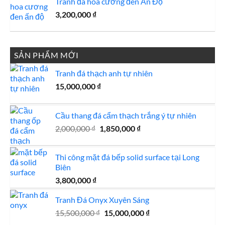
Tranh đá hoa cương đen Ấn Độ
3,200,000
₫
SẢN PHẨM MỚI
Tranh đá thạch anh tự nhiên
15,000,000
₫
Cầu thang đá cẩm thạch trắng ý tự nhiên
Giá
Giá
2,000,000
₫
1,850,000
₫
gốc
hiện
là:
tại
Thi công mặt đá bếp solid surface tại Long
2,000,000 ₫.
là:
Biên
1,850,000 ₫.
3,800,000
₫
Tranh Đá Onyx Xuyên Sáng
Giá
Giá
15,500,000
₫
15,000,000
₫
gốc
hiện