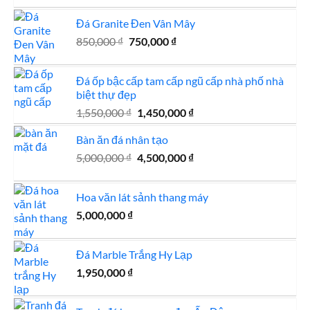
là:
tại
Đá Granite Đen Vân Mây
1,350,000 ₫.
là:
Giá
Giá
850,000
₫
750,000
₫
1,150,000 ₫.
gốc
hiện
là:
tại
Đá ốp bậc cấp tam cấp ngũ cấp nhà phố nhà
850,000 ₫.
là:
biệt thự đẹp
750,000 ₫.
Giá
Giá
1,550,000
₫
1,450,000
₫
gốc
hiện
Bàn ăn đá nhân tạo
là:
tại
1,550,000 ₫.
là:
Giá
Giá
5,000,000
₫
4,500,000
₫
1,450,000 ₫.
gốc
hiện
là:
tại
Hoa văn lát sảnh thang máy
5,000,000 ₫.
là:
5,000,000
₫
4,500,000 ₫.
Đá Marble Trắng Hy Lạp
1,950,000
₫