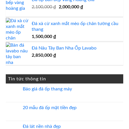
Giá
Giá
2,100,000
₫
2,000,000
₫
gốc
hiện
là:
tại
Đá xà cừ xanh mắt mèo ốp chân tường cầu
2,100,000 ₫.
là:
thang
2,000,000 ₫.
1,500,000
₫
Đá Nâu Tây Ban Nha Ốp Lavabo
2,850,000
₫
Tin tức thông tin
Báo giá đá ốp thang máy
Không
có
bình
luận
20 mẫu đá ốp mặt tiền đẹp
ở
Báo
Không
giá
có
đá
bình
ốp
luận
Đá lát nền nhà đẹp
thang
ở