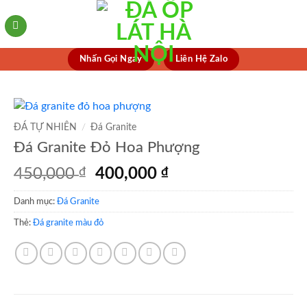
Skip
to
content
Nhấn Gọi Ngay
Liên Hệ Zalo
ĐÁ TỰ NHIÊN
/
Đá Granite
Đá Granite Đỏ Hoa Phượng
Giá
Giá
450,000
₫
400,000
₫
gốc
hiện
Danh mục:
Đá Granite
là:
tại
450,000 ₫.
là:
Thẻ:
Đá granite màu đỏ
400,000 ₫.