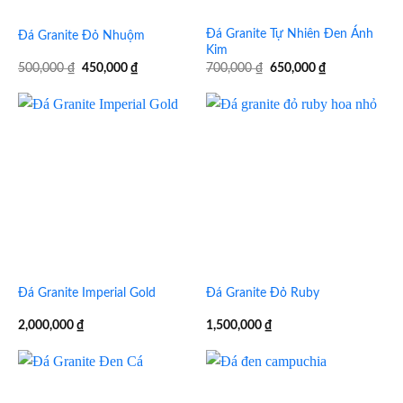
Đá Granite Tự Nhiên Đen Ánh
Đá Granite Đỏ Nhuộm
Kim
Giá
Giá
Giá
Giá
500,000
₫
450,000
₫
700,000
₫
650,000
₫
gốc
hiện
gốc
hiện
là:
tại
là:
tại
500,000 ₫.
là:
700,000 ₫.
là:
450,000 ₫.
650,000 ₫.
Đá Granite Imperial Gold
Đá Granite Đỏ Ruby
2,000,000
₫
1,500,000
₫