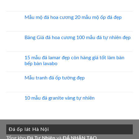
máy
20
Không
mẫu
có
đá
bình
ốp
luận
Mẫu mộ đá hoa cương 20 mẫu mộ ốp đá đẹp
mặt
ở
tiền
Đá
Không
đẹp
lát
có
nền
bình
nhà
luận
Bảng Giá đá hoa cương 100 mẫu đá tự nhiên đẹp
đẹp
ở
Mẫu
Không
mộ
có
đá
bình
hoa
luận
15 mẫu đá lamar đẹp còn hàng giá tốt làm bàn
cương
ở
bếp bàn lavabo
20
Bảng
mẫu
Giá
Không
mộ
đá
có
ốp
hoa
Mẫu tranh đá ốp tường đẹp
bình
đá
cương
luận
đẹp
100
Không
ở
mẫu
có
15
đá
bình
mẫu
tự
luận
10 mẫu đá granite vàng tự nhiên
đá
nhiên
ở
lamar
đẹp
Mẫu
Không
đẹp
tranh
có
còn
đá
bình
hàng
ốp
luận
giá
tường
ở
tốt
đẹp
10
làm
Đá ốp lát Hà Nội
mẫu
bàn
đá
bếp
granite
Tổng kho
Đá Tự Nhiên
và
ĐÁ NHÂN TẠO
.
bàn