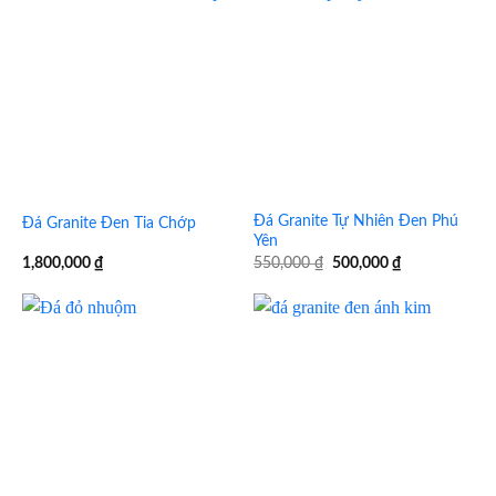
Đá Granite Tự Nhiên Đen Phú
Đá Granite Đen Tia Chớp
Yên
Giá
Giá
1,800,000
₫
550,000
₫
500,000
₫
gốc
hiện
là:
tại
550,000 ₫.
là:
500,000 ₫.