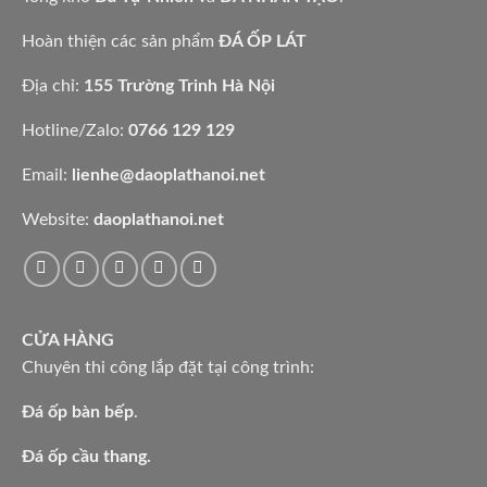
vàng
lavabo
tự
nhiên
Hoàn thiện các sản phẩm
ĐÁ ỐP LÁT
Địa chỉ:
155 Trường Trinh Hà Nội
Hotline/Zalo:
0766 129 129
Email:
lienhe@daoplathanoi.net
Website:
daoplathanoi.net
CỬA HÀNG
Chuyên thi công lắp đặt tại công trình:
Đá ốp bàn bếp
.
Đá ốp cầu thang.