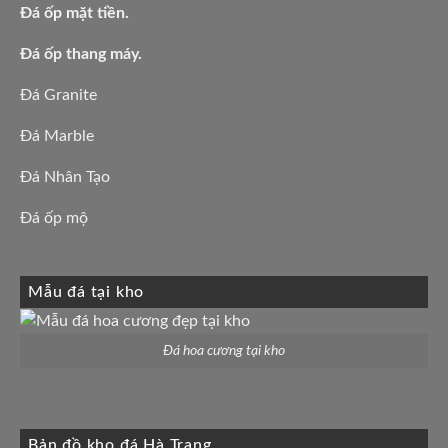
Đá ốp mặt tiền.
Đá ốp thang máy.
Đá Granite
Đá Marble
Đá Nhân Tạo
Đá ốp mộ
Mẫu đá tại kho
Đá hoa cương tại kho
Bản đồ kho đá Hà Trang