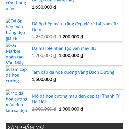
1,800,000 ₫.
là:
1,650,000
₫
1,650,000 ₫.
Đá ốp bếp màu trắng đẹp giá rẻ tại Nam Từ
Liêm
Giá
Giá
1,250,000
₫
1,200,000
₫
gốc
hiện
Đá marble nhân tạo vân mây 3D
là:
tại
1,250,000 ₫.
là:
Giá
Giá
1,200,000
₫
1,000,000
₫
1,200,000 ₫.
gốc
hiện
là:
tại
Tam cấp đá hoa cương Vàng Bạch Dương
1,200,000 ₫.
là:
1,500,000
₫
1,000,000 ₫.
Mộ đá hoa cương màu đen đẹp tại Thanh Trì
Hà Nội
Giá
Giá
2,000,000
₫
1,900,000
₫
gốc
hiện
là:
tại
2,000,000 ₫.
là:
SẢN PHẨM MỚI