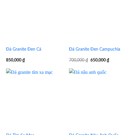
Đá Granite Đen Cá
Đá Granite Đen Campuchia
Giá
Giá
850,000
₫
700,000
₫
650,000
₫
gốc
hiện
là:
tại
700,000 ₫.
là:
650,000 ₫.