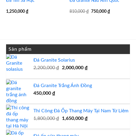
Đá Tím Sa Mạc
Đá Granite Nâu Anh Quốc
Giá
Giá
1,250,000
₫
810,000
₫
750,000
₫
gốc
hiện
là:
tại
810,000 ₫.
là:
750,000 ₫.
Sản phẩm
Đá Granite Solarius
Giá
Giá
2,200,000
₫
2,000,000
₫
gốc
hiện
là:
tại
Đá Granite Trắng Ánh Đồng
2,200,000 ₫.
là:
2,000,000 ₫.
450,000
₫
Thi Công Đá Ốp Thang Máy Tại Nam Từ Liêm
Giá
Giá
1,800,000
₫
1,650,000
₫
gốc
hiện
là:
tại
Đá ốp cửa thang máy