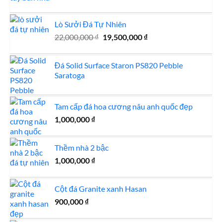
Lò Sưởi Đá Tự Nhiên
Giá
Giá
22,000,000
₫
19,500,000
₫
gốc
hiện
là:
tại
Đá Solid Surface Staron PS820 Pebble
22,000,000 ₫.
là:
Saratoga
19,500,000 ₫.
Tam cấp đá hoa cương nâu anh quốc đẹp
1,000,000
₫
Thềm nhà 2 bậc
1,000,000
₫
Cột đá Granite xanh Hasan
900,000
₫