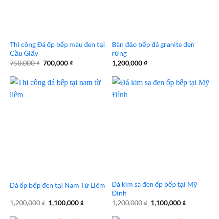
Thi công Đá ốp bếp màu đen tại
Bàn đảo bếp đá granite đen
Cầu Giấy
rừng
Giá
Giá
750,000
₫
700,000
₫
1,200,000
₫
gốc
hiện
là:
tại
750,000 ₫.
là:
700,000 ₫.
Đá kim sa đen ốp bếp tại Mỹ
Đá ốp bếp đen tại Nam Từ Liêm
Đình
Giá
Giá
Giá
Giá
1,200,000
₫
1,100,000
₫
1,200,000
₫
1,100,000
₫
gốc
hiện
gốc
hiện
là:
tại
là:
tại