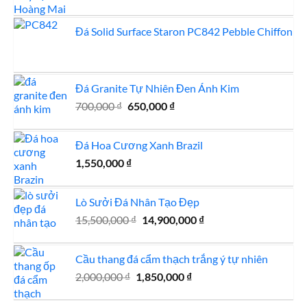
Đá Solid Surface Staron PC842 Pebble Chiffon
Đá Granite Tự Nhiên Đen Ánh Kim
Giá
Giá
700,000
₫
650,000
₫
gốc
hiện
là:
tại
Đá Hoa Cương Xanh Brazil
700,000 ₫.
là:
1,550,000
₫
650,000 ₫.
Lò Sưởi Đá Nhân Tạo Đẹp
Giá
Giá
15,500,000
₫
14,900,000
₫
gốc
hiện
là:
tại
Cầu thang đá cẩm thạch trắng ý tự nhiên
15,500,000 ₫.
là:
Giá
Giá
2,000,000
₫
1,850,000
₫
14,900,000 ₫.
gốc
hiện
là:
tại