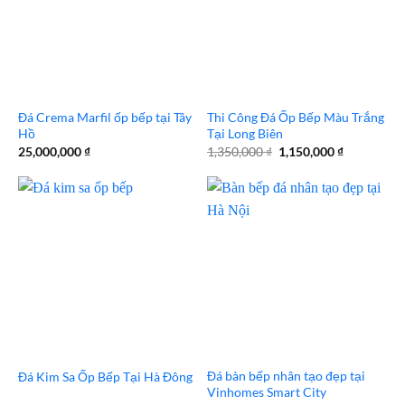
Đá Crema Marfil ốp bếp tại Tây
Thi Công Đá Ốp Bếp Màu Trắng
Hồ
Tại Long Biên
Giá
Giá
25,000,000
₫
1,350,000
₫
1,150,000
₫
gốc
hiện
là:
tại
1,350,000 ₫.
là:
1,150,000 
Đá bàn bếp nhân tạo đẹp tại
Đá Kim Sa Ốp Bếp Tại Hà Đông
Vinhomes Smart City