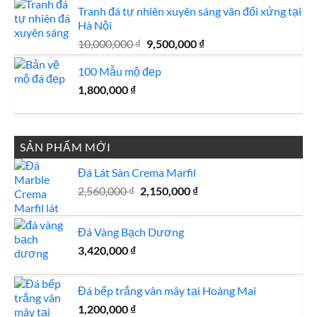
Tranh đá tự nhiên xuyên sáng vân đối xứng tại
Hà Nội
Giá
Giá
10,000,000
₫
9,500,000
₫
gốc
hiện
100 Mẫu mộ đẹp
là:
tại
10,000,000 ₫.
là:
1,800,000
₫
9,500,000 ₫.
SẢN PHẨM MỚI
Đá Lát Sàn Crema Marfil
Giá
Giá
2,560,000
₫
2,150,000
₫
gốc
hiện
là:
tại
Đá Vàng Bạch Dương
2,560,000 ₫.
là:
2,150,000 ₫.
3,420,000
₫
Đá bếp trắng vân mây tại Hoàng Mai
1,200,000
₫