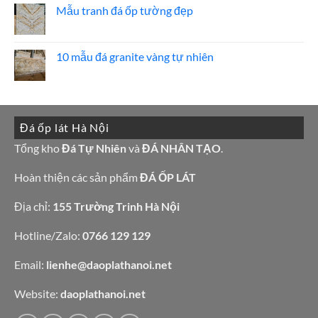
có
ốp
hoa
Mẫu tranh đá ốp tường đẹp
bình
đá
cương
luận
đẹp
100
Không
ở
mẫu
có
15
đá
bình
mẫu
tự
luận
10 mẫu đá granite vàng tự nhiên
đá
nhiên
ở
lamar
đẹp
Mẫu
Không
đẹp
tranh
có
còn
đá
bình
hàng
ốp
luận
giá
tường
ở
tốt
đẹp
10
làm
Đá ốp lát Hà Nội
mẫu
bàn
đá
bếp
granite
Tổng kho
Đá Tự Nhiên
và
ĐÁ NHÂN TẠO
.
bàn
vàng
lavabo
tự
nhiên
Hoàn thiện các sản phẩm
ĐÁ ỐP LÁT
Địa chỉ:
155 Trường Trinh Hà Nội
Hotline/Zalo:
0766 129 129
Email:
lienhe@daoplathanoi.net
Website:
daoplathanoi.net