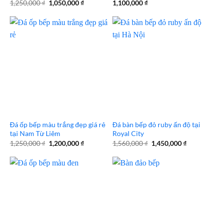
Giá
Giá
1,250,000
₫
1,050,000
₫
1,100,000
₫
gốc
hiện
là:
tại
1,250,000 ₫.
là:
1,050,000 ₫.
Đá ốp bếp màu trắng đẹp giá rẻ
Đá bàn bếp đỏ ruby ấn độ tại
tại Nam Từ Liêm
Royal City
Giá
Giá
Giá
Giá
1,250,000
₫
1,200,000
₫
1,560,000
₫
1,450,000
₫
gốc
hiện
gốc
hiện
là:
tại
là:
tại
1,250,000 ₫.
là:
1,560,000 ₫.
là:
1,200,000 ₫.
1,450,000 