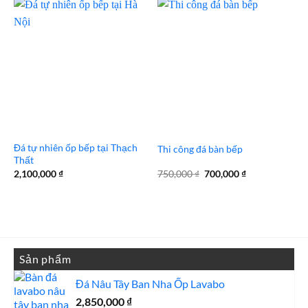
1,200,000 ₫.
là:
1,200,000 ₫.
là:
1,100,000 ₫.
1,100,000 
Đá tự nhiên ốp bếp tại Thạch
Thi công đá bàn bếp
Thất
Giá
Giá
2,100,000
₫
750,000
₫
700,000
₫
gốc
hiện
là:
tại
750,000 ₫.
là:
700,000 ₫.
Sản phẩm
Đá Nâu Tây Ban Nha Ốp Lavabo
2,850,000
₫