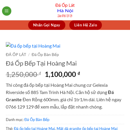
Skip
to
content
Nhấn Gọi Ngay
Liên Hệ Zalo
ĐÁ ỐP LÁT
/
Đá Ốp Bàn Bếp
Đá Ốp Bếp Tại Hoàng Mai
Giá
Giá
1,250,000
1,100,000
₫
₫
gốc
hiện
Thi công đá ốp bếp tại Hoàng Mai chung cư Gelexia
là:
tại
Riverside số 885 Tam Trinh Hà Nội. Căn hộ sử dụng
Đá
1,250,000 ₫.
là:
Granite
Đen Rộng 600mm. giá chỉ 1tr1/m dài. Liên hệ ngay
1,100,000 ₫.
0766 129 129 để xem mẫu, lắp đặt nhanh chóng.
Danh mục:
Đá Ốp Bàn Bếp
Thẻ:
Đá ốp bếp tại Hoàng Mai
,
Mặt đá granite ốp bếp tại Hoàng Mai