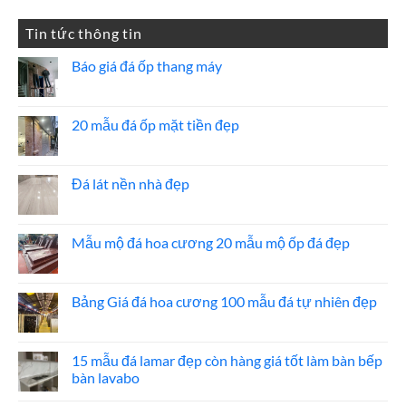
2,000,000 ₫.
là:
Tin tức thông tin
1,850,000 ₫.
Báo giá đá ốp thang máy
Không
có
bình
luận
20 mẫu đá ốp mặt tiền đẹp
ở
Báo
Không
giá
có
đá
bình
ốp
luận
Đá lát nền nhà đẹp
thang
ở
máy
20
Không
mẫu
có
đá
bình
ốp
luận
Mẫu mộ đá hoa cương 20 mẫu mộ ốp đá đẹp
mặt
ở
tiền
Đá
Không
đẹp
lát
có
nền
bình
nhà
luận
Bảng Giá đá hoa cương 100 mẫu đá tự nhiên đẹp
đẹp
ở
Mẫu
Không
mộ
có
đá
bình
hoa
luận
15 mẫu đá lamar đẹp còn hàng giá tốt làm bàn bếp
cương
ở
bàn lavabo
20
Bảng
mẫu
Giá
Không
mộ
đá