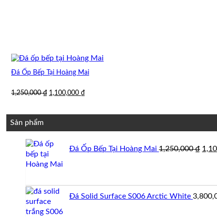
Đá Ốp Bếp Tại Hoàng Mai
Giá
Giá
1,250,000
₫
1,100,000
₫
gốc
hiện
là:
tại
1,250,000 ₫.
là:
Sản phẩm
1,100,000 ₫.
Giá
Đá Ốp Bếp Tại Hoàng Mai
1,250,000
₫
1,1
gốc
là:
1,25
Đá Solid Surface S006 Arctic White
3,800,