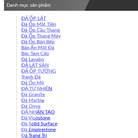
Danh mục sản phẩm
ĐÁ ỐP LÁT
Đá Ốp Mặt Tiền
Đá Ốp Cầu Thang
Đá Ốp Thang Máy
Đá Ốp Bàn Bếp
Bàn Ăn Mặt Đá
Bậc Tam Cấp
Đá Lavabo
ĐÁ LÁT SÀN
ĐÁ ỐP TƯỜNG
Tranh Đá
Đá Ốp Mộ
ĐÁ TỰ NHIÊN
Đá Granite
Đá Marble
Đá Onyx
ĐÁ NHÂN TẠO
Đá Vicostone
Đá Solid Surface
Đá Empirestone
Đá Trang Trí