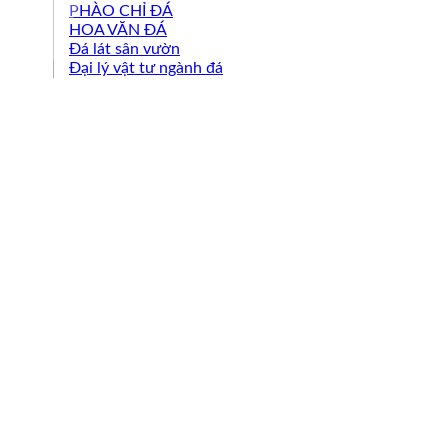
PHÀO CHỈ ĐÁ
HOA VĂN ĐÁ
Đá lát sân vườn
Đại lý vật tư ngành đá