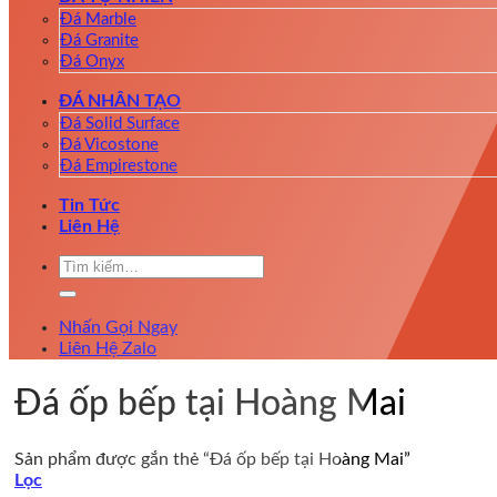
Đá Marble
Đá Granite
Đá Onyx
ĐÁ NHÂN TẠO
Đá Solid Surface
Đá Vicostone
Đá Empirestone
Tin Tức
Liên Hệ
Tìm
kiếm:
Nhấn Gọi Ngay
Liên Hệ Zalo
Đá ốp bếp tại Hoàng Mai
Sản phẩm được gắn thẻ “Đá ốp bếp tại Hoàng Mai”
Lọc