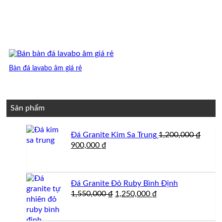
Bàn đá lavabo âm giá rẻ
Sản phẩm
Đá Granite Kim Sa Trung
1,200,000
₫
Giá
Giá
900,000
₫
gốc
hiện
là:
tại
1,200,000 ₫.
là:
Đá Granite Đỏ Ruby Bình Định
900,000 ₫.
Giá
Giá
1,550,000
₫
1,250,000
₫
gốc
hiện
là:
tại