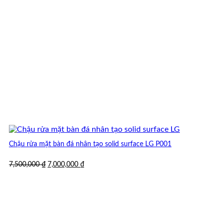
Chậu rửa mặt bàn đá nhân tạo solid surface LG P001
Giá
Giá
7,500,000
₫
7,000,000
₫
gốc
hiện
là:
tại
7,500,000 ₫.
là:
7,000,000 ₫.