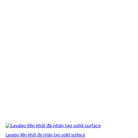
4,500,000 ₫.
là:
4,000,000 ₫.
Lavabo liền khối đá nhân tạo solid surface