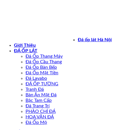
Bản quyền 2026 ©
daoplathanoi.net
Đá ốp lát Hà Nội
Giới Thiệu
ĐÁ ỐP LÁT
Đá Ốp Thang Máy
Đá Ốp Cầu Thang
Đá Ốp Bàn Bếp
Đá Ốp Mặt Tiền
Đá Lavabo
ĐÁ ỐP TƯỜNG
Tranh Đá
Bàn Ăn Mặt Đá
Bậc Tam Cấp
Đá Trang Trí
PHÀO CHỈ ĐÁ
HOA VĂN ĐÁ
Đá Ốp Mộ