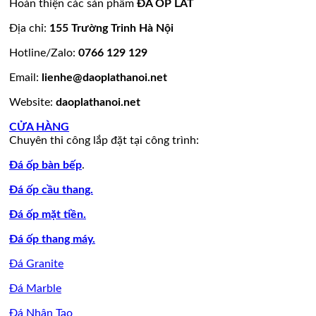
Hoàn thiện các sản phẩm
ĐÁ ỐP LÁT
còn
tường
granite
ốp
đá
hàng
đẹp
vàng
đá
tự
Địa chỉ:
155 Trường Trinh Hà Nội
giá
tự
đẹp
nhiên
Hotline/Zalo:
0766 129 129
tốt
nhiên
đẹp
làm
Email:
lienhe@daoplathanoi.net
bàn
bếp
Website:
daoplathanoi.net
bàn
lavabo
CỬA HÀNG
Chuyên thi công lắp đặt tại công trình:
Đá ốp bàn bếp
.
Đá ốp cầu thang.
Đá ốp mặt tiền.
Đá ốp thang máy.
Đá Granite
Đá Marble
Đá Nhân Tạo