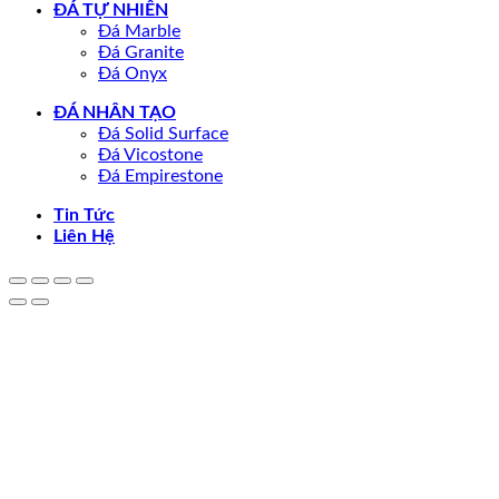
ĐÁ TỰ NHIÊN
Đá Marble
Đá Granite
Đá Onyx
ĐÁ NHÂN TẠO
Đá Solid Surface
Đá Vicostone
Đá Empirestone
Tin Tức
Liên Hệ