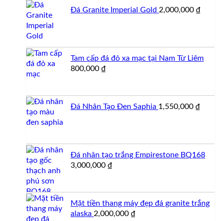
1,550,000 ₫.
là:
Đá Granite Imperial Gold
2,000,000
₫
1,250,000 ₫.
Tam cấp đá đỏ xa mạc tại Nam Từ Liêm
800,000
₫
Đá Nhân Tạo Đen Saphia
1,550,000
₫
Đá nhân tạo trắng Empirestone BQ168
3,000,000
₫
Mặt tiền thang máy đẹp đá granite trắng
alaska
2,000,000
₫