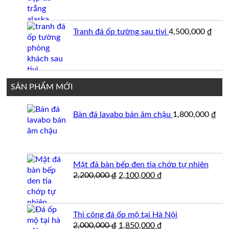
Tranh đá ốp tường sau tivi
4,500,000
₫
SẢN PHẨM MỚI
Bàn đá lavabo bán âm chậu
1,800,000
₫
Mặt đá bàn bếp đen tia chớp tự nhiên
Giá
Giá
2,200,000
₫
2,100,000
₫
gốc
hiện
là:
tại
2,200,000 ₫.
là:
Thi công đá ốp mộ tại Hà Nội
2,100,000 ₫.
Giá
Giá
2,000,000
₫
1,850,000
₫