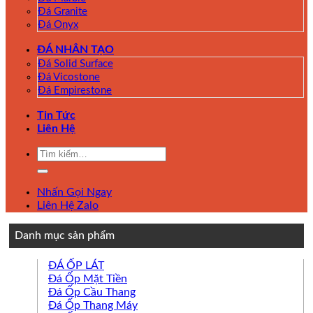
Đá Granite
Đá Onyx
ĐÁ NHÂN TẠO
Đá Solid Surface
Đá Vicostone
Đá Empirestone
Tin Tức
Liên Hệ
Tìm
kiếm:
Nhấn Gọi Ngay
Liên Hệ Zalo
Danh mục sản phẩm
ĐÁ ỐP LÁT
Đá Ốp Mặt Tiền
Đá Ốp Cầu Thang
Đá Ốp Thang Máy