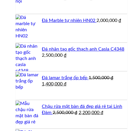
gốc
hiện
là:
tại
2,000,000 ₫.
là:
Đá Marble tự nhiên HN02
2,000,000
₫
1,850,000 ₫.
Đá nhân tạo gốc thạch anh Casla C4348
2,500,000
₫
Đá lamar trắng ốp bếp
1,500,000
₫
Giá
Giá
1,400,000
₫
gốc
hiện
là:
tại
1,500,000 ₫.
là:
Chậu rửa mặt bàn đá đẹp giá rẻ tại Linh
1,400,000 ₫.
Giá
Giá
Đàm
2,500,000
₫
2,200,000
₫
gốc
hiện
là:
tại
2,500,000 ₫.
là: