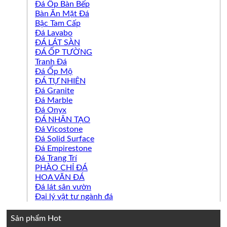
Đá Ốp Bàn Bếp
Bàn Ăn Mặt Đá
Bậc Tam Cấp
Đá Lavabo
ĐÁ LÁT SÀN
ĐÁ ỐP TƯỜNG
Tranh Đá
Đá Ốp Mộ
ĐÁ TỰ NHIÊN
Đá Granite
Đá Marble
Đá Onyx
ĐÁ NHÂN TẠO
Đá Vicostone
Đá Solid Surface
Đá Empirestone
Đá Trang Trí
PHÀO CHỈ ĐÁ
HOA VĂN ĐÁ
Đá lát sân vườn
Đại lý vật tư ngành đá
Sản phẩm Hot