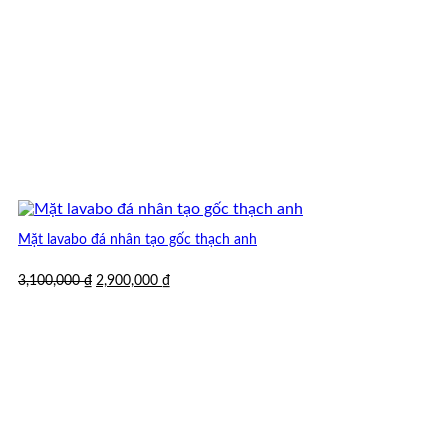
Mặt lavabo đá nhân tạo gốc thạch anh
Giá
Giá
3,100,000
₫
2,900,000
₫
gốc
hiện
là:
tại
3,100,000 ₫.
là:
2,900,000 ₫.