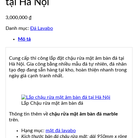
tại Hà Nội
đá
tự
đẹp
nhiên
đẹp
3,000,000
₫
Danh mục:
Đá Lavabo
Mô tả
Cung cấp thi công lắp đặt chậu rửa mặt âm bàn đá tại
Hà Nội. Gia công bằng nhiều mẫu đá tự nhiên, đá nhân
tạo đẹp đang sẵn hàng tại kho, hoàn thiện nhanh trong
ngày giá cạnh tranh nhất.
Lắp Chậu rửa mặt âm bàn đá
Thông tin thêm về
chậu rửa mặt âm bàn đá marble
trên.
Hạng mục:
mặt đá lavabo
Kích thước bàn đá chậu rửa mặt: dài 950mm x rộng