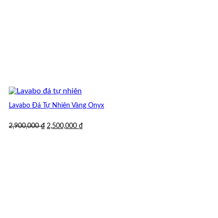
Lavabo Đá Tự Nhiên Vàng Onyx
Giá
Giá
2,900,000
₫
2,500,000
₫
gốc
hiện
là:
tại
2,900,000 ₫.
là:
2,500,000 ₫.