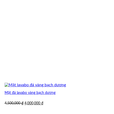
Mặt đá lavabo vàng bạch dương
Giá
Giá
4,500,000
₫
4,000,000
₫
gốc
hiện
là:
tại