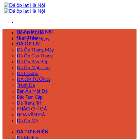
Skip
to
content
Đá ốp lát Hà Nội
Liên Hệ Zalo
Giới Thiệu
Nhấn Gọi Ngay
ĐÁ ỐP LÁT
Đá Ốp Thang Máy
Đá Ốp Cầu Thang
Đá Ốp Bàn Bếp
Đá Ốp Mặt Tiền
Đá Lavabo
ĐÁ ỐP TƯỜNG
Tranh Đá
Bàn Ăn Mặt Đá
Bậc Tam Cấp
Đá Trang Trí
PHÀO CHỈ ĐÁ
HOA VĂN ĐÁ
Đá Ốp Mộ
ĐÁ TỰ NHIÊN
Đá Marble