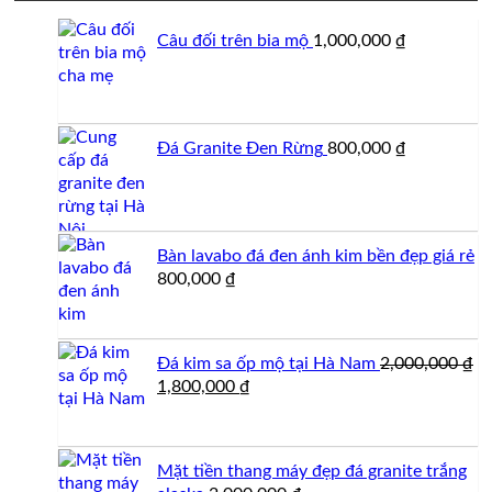
Câu đối trên bia mộ
1,000,000
₫
Đá Granite Đen Rừng
800,000
₫
Bàn lavabo đá đen ánh kim bền đẹp giá rẻ
800,000
₫
Đá kim sa ốp mộ tại Hà Nam
2,000,000
₫
Giá
Giá
1,800,000
₫
gốc
hiện
là:
tại
2,000,000 ₫.
là:
Mặt tiền thang máy đẹp đá granite trắng
1,800,000 ₫.