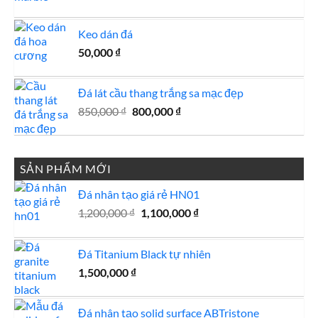
gốc
hiện
là:
tại
Keo dán đá
2,500,000 ₫.
là:
50,000
₫
2,200,000 ₫.
Đá lát cầu thang trắng sa mạc đẹp
Giá
Giá
850,000
₫
800,000
₫
gốc
hiện
là:
tại
850,000 ₫.
là:
SẢN PHẨM MỚI
800,000 ₫.
Đá nhân tạo giá rẻ HN01
Giá
Giá
1,200,000
₫
1,100,000
₫
gốc
hiện
là:
tại
Đá Titanium Black tự nhiên
1,200,000 ₫.
là:
1,100,000 ₫.
1,500,000
₫
Đá nhân tạo solid surface ABTristone