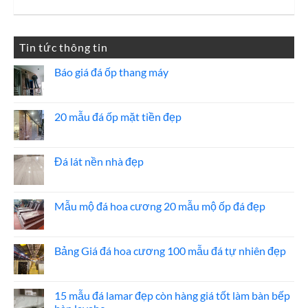
gốc
hiện
là:
tại
1,200,000 ₫.
là:
Tin tức thông tin
1,100,000 ₫.
Báo giá đá ốp thang máy
Không
có
bình
luận
20 mẫu đá ốp mặt tiền đẹp
ở
Báo
Không
giá
có
đá
bình
ốp
luận
Đá lát nền nhà đẹp
thang
ở
máy
20
Không
mẫu
có
đá
bình
ốp
luận
Mẫu mộ đá hoa cương 20 mẫu mộ ốp đá đẹp
mặt
ở
tiền
Đá
Không
đẹp
lát
có
nền
bình
nhà
luận
Bảng Giá đá hoa cương 100 mẫu đá tự nhiên đẹp
đẹp
ở
Mẫu
Không
mộ
có
đá
bình
hoa
luận
15 mẫu đá lamar đẹp còn hàng giá tốt làm bàn bếp
cương
ở