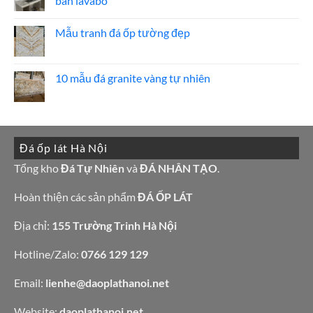
bàn lavabo
20
Bảng
mẫu
Giá
Không
mộ
đá
có
ốp
hoa
Mẫu tranh đá ốp tường đẹp
bình
đá
cương
luận
đẹp
100
Không
ở
mẫu
có
15
đá
bình
mẫu
tự
luận
10 mẫu đá granite vàng tự nhiên
đá
nhiên
ở
lamar
đẹp
Mẫu
Không
đẹp
tranh
có
còn
đá
bình
hàng
ốp
luận
giá
tường
ở
tốt
đẹp
10
làm
Đá ốp lát Hà Nội
mẫu
bàn
đá
bếp
granite
Tổng kho
Đá Tự Nhiên
và
ĐÁ NHÂN TẠO
.
bàn
vàng
lavabo
tự
nhiên
Hoàn thiện các sản phẩm
ĐÁ ỐP LÁT
Địa chỉ:
155 Trường Trinh Hà Nội
Hotline/Zalo:
0766 129 129
Email:
lienhe@daoplathanoi.net
Website:
daoplathanoi.net