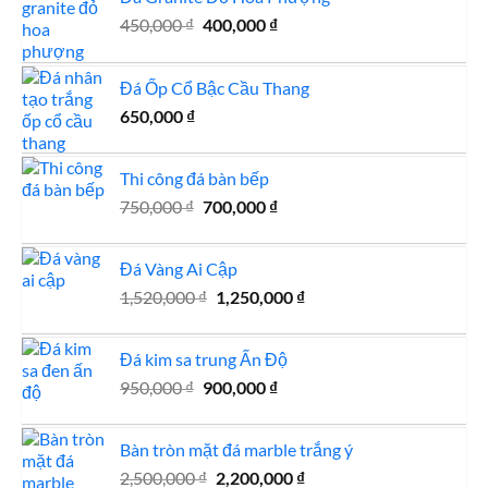
Giá
Giá
450,000
₫
400,000
₫
gốc
hiện
là:
tại
Đá Ốp Cổ Bậc Cầu Thang
450,000 ₫.
là:
400,000 ₫.
650,000
₫
Thi công đá bàn bếp
Giá
Giá
750,000
₫
700,000
₫
gốc
hiện
là:
tại
Đá Vàng Ai Cập
750,000 ₫.
là:
Giá
Giá
1,520,000
₫
1,250,000
700,000 ₫.
₫
gốc
hiện
là:
tại
Đá kim sa trung Ấn Độ
1,520,000 ₫.
là:
Giá
Giá
950,000
₫
900,000
₫
1,250,000 ₫.
gốc
hiện
là:
tại
Bàn tròn mặt đá marble trắng ý
950,000 ₫.
là:
Giá
Giá
2,500,000
₫
2,200,000
900,000 ₫.
₫