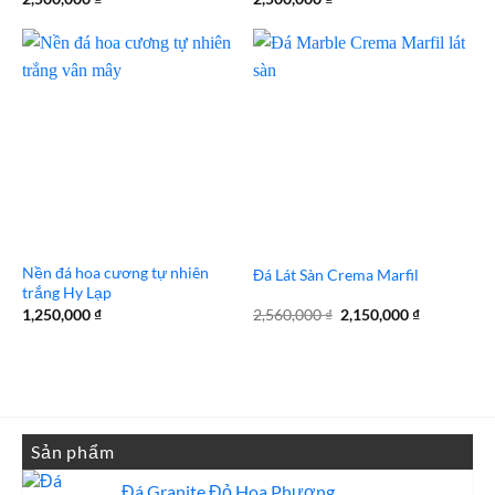
Nền đá hoa cương tự nhiên
Đá Lát Sàn Crema Marfil
trắng Hy Lạp
Giá
Giá
1,250,000
₫
2,560,000
₫
2,150,000
₫
gốc
hiện
là:
tại
2,560,000 ₫.
là:
2,150,000 
Sản phẩm
Đá Granite Đỏ Hoa Phượng