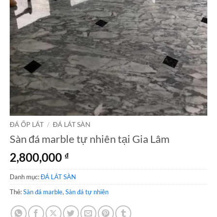
ĐÁ ỐP LÁT
/
ĐÁ LÁT SÀN
Sàn đá marble tự nhiên tại Gia Lâm
2,800,000
₫
Danh mục:
ĐÁ LÁT SÀN
Thẻ:
Sàn đá marble
,
Sàn đá tự nhiên