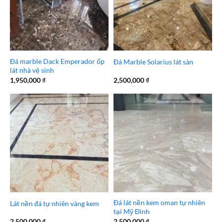
Đá marble Dack Emperador ốp
Đá Marble Solarius lát sàn
lát nhà vệ sinh
1,950,000
₫
2,500,000
₫
Đá lát nền kem oman tự nhiên
Lát nền đá tự nhiên vàng kem
tại Mỹ Đình
2,500,000
₫
2,500,000
₫