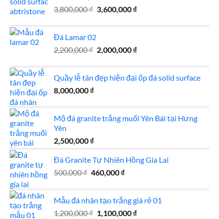
Giá
Giá
3,800,000
₫
3,600,000
₫
gốc
hiện
là:
tại
Đá Lamar 02
3,800,000 ₫.
là:
Giá
Giá
2,200,000
₫
2,000,000
₫
3,600,000 ₫.
gốc
hiện
là:
tại
Quầy lễ tân đẹp hiện đại ốp đá solid surface
2,200,000 ₫.
là:
8,000,000
₫
2,000,000 ₫.
Mộ đá granite trắng muối Yên Bái tại Hưng
Yên
2,500,000
₫
Đá Granite Tự Nhiên Hồng Gia Lai
Giá
Giá
500,000
₫
460,000
₫
gốc
hiện
là:
tại
Mẫu đá nhân tạo trắng giá rẻ 01
500,000 ₫.
là:
Giá
Giá
1,200,000
₫
1,100,000
460,000 ₫.
₫