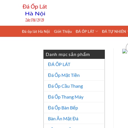
Skip
to
content
Đá ốp lát Hà Nội
Giới Thiệu
ĐÁ ỐP LÁT
ĐÁ TỰ NHIÊN
Danh mục sản phẩm
ĐÁ ỐP LÁT
Đá Ốp Mặt Tiền
Đá Ốp Cầu Thang
Đá Ốp Thang Máy
Đá Ốp Bàn Bếp
Bàn Ăn Mặt Đá