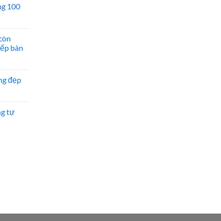
ng 100
còn
bếp bàn
ng đẹp
ng tự