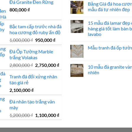
có
Đá Granite Đen Rừng
nhà
Bảng Giá đá hoa cươ
bình
đẹp
luận
mẫu đá tự nhiên đẹp
800,000
₫
ở
Mẫu
Không
mộ
có
15 mẫu đá lamar đẹp 
đá
bình
Bậc tam cấp trước nhà đá
hoa
luận
hàng giá tốt làm bàn 
cương
ở
hoa cương đỏ ruby ấn độ
lavabo
20
Bảng
mẫu
Giá
Giá
Giá
1,000,000
₫
950,000
₫
Không
mộ
đá
có
gốc
hiện
ốp
hoa
Mẫu tranh đá ốp tườ
bình
đá
cương
Đá Ốp Tường Marble
là:
tại
luận
đẹp
100
Không
ở
trắng Volakas
1,000,000 ₫.
là:
mẫu
có
15
đá
bình
mẫu
950,000 ₫.
Giá
Giá
2,800,000
₫
2,750,000
₫
tự
luận
10 mẫu đá granite và
đá
nhiên
ở
gốc
hiện
lamar
nhiên
đẹp
Mẫu
đẹp
Tranh đá đối xứng nhân
là:
tại
tranh
còn
Không
đá
tạo giá rẻ
hàng
2,800,000 ₫.
là:
có
ốp
giá
bình
tường
2,750,000 ₫.
2,100,000
₫
tốt
luận
đẹp
làm
ở
bàn
10
Đá nhân tạo trắng vân
bếp
mẫu
bàn
đá
mây
lavabo
granite
vàng
Giá
Giá
1,200,000
₫
1,100,000
₫
tự
gốc
hiện
nhiên
là:
tại