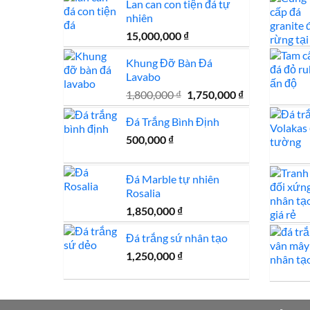
Lan can con tiện đá tự
1,950,000 ₫.
là:
nhiên
1,650,000 ₫.
15,000,000
₫
Khung Đỡ Bàn Đá
Lavabo
Giá
Giá
1,800,000
₫
1,750,000
₫
gốc
hiện
Đá Trắng Bình Định
là:
tại
1,800,000 ₫.
là:
500,000
₫
1,750,000 ₫.
Đá Marble tự nhiên
Rosalia
1,850,000
₫
Đá trắng sứ nhân tạo
1,250,000
₫