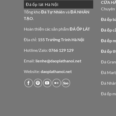
CỬA H
Đá ốp lát Hà Nội
Chuyên t
Tổng kho
Đá Tự Nhiên
và
ĐÁ NHÂN
TẠO
.
Đá ốp b
Hoàn thiện các sản phẩm
ĐÁ ỐP LÁT
Đá ốp c
Địa chỉ:
155 Trường Trinh Hà Nội
Đá ốp mặ
Hotline/Zalo:
0766 129 129
Đá ốp t
Email:
lienhe@daoplathanoi.net
Đá Gran
Website:
daoplathanoi.net
Đá Marb
Đá Nhân
Đá ốp m