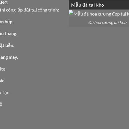
1,200,000 ₫.
là:
ÀNG
Mẫu đá tại kho
1,100,000 ₫.
hi công lắp đặt tại công trình:
àn bếp
.
Đá hoa cương tại kho
ầu thang.
t tiền.
hang máy.
ite
le
 Tạo
ộ