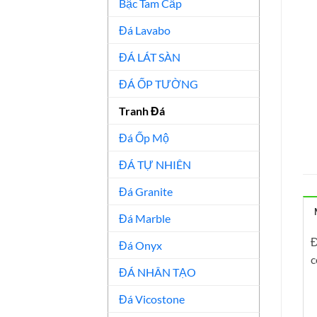
Bậc Tam Cấp
Đá Lavabo
ĐÁ LÁT SÀN
ĐÁ ỐP TƯỜNG
Tranh Đá
Đá Ốp Mộ
ĐÁ TỰ NHIÊN
Đá Granite
Đá Marble
Đ
Đá Onyx
c
ĐÁ NHÂN TẠO
Đá Vicostone