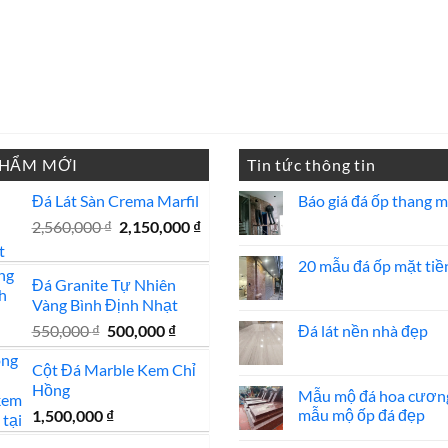
PHẨM MỚI
Tin tức thông tin
Đá Lát Sàn Crema Marfil
Báo giá đá ốp thang 
Không
Giá
Giá
2,560,000
₫
2,150,000
₫
có
gốc
hiện
bình
luận
20 mẫu đá ốp mặt tiề
là:
tại
ở
Đá Granite Tự Nhiên
2,560,000 ₫.
là:
Báo
Không
giá
có
Vàng Bình Định Nhạt
2,150,000 ₫.
đá
bình
ốp
luận
Giá
Giá
550,000
₫
500,000
₫
Đá lát nền nhà đẹp
thang
ở
gốc
hiện
máy
20
Không
mẫu
có
Cột Đá Marble Kem Chỉ
là:
tại
đá
bình
Hồng
550,000 ₫.
là:
ốp
luận
Mẫu mộ đá hoa cươn
mặt
ở
500,000 ₫.
mẫu mộ ốp đá đẹp
1,500,000
₫
tiền
Đá
đẹp
lát
Không
nền