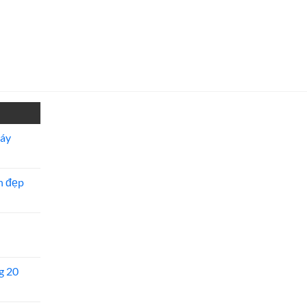
máy
n đẹp
g 20