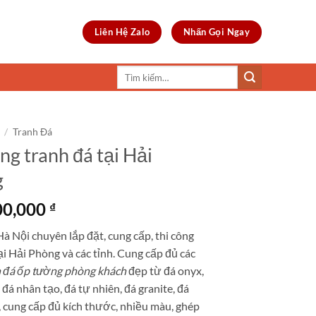
Liên Hệ Zalo
Nhấn Gọi Ngay
Tìm
kiếm:
/
Tranh Đá
ng tranh đá tại Hải
g
00,000
₫
Hà Nội chuyên lắp đặt, cung cấp, thi công
ại Hải Phòng và các tỉnh. Cung cấp đủ các
h đá ốp tường phòng khách
đẹp từ đá onyx,
 đá nhân tạo, đá tự nhiên, đá granite, đá
 cung cấp đủ kích thước, nhiều màu, ghép