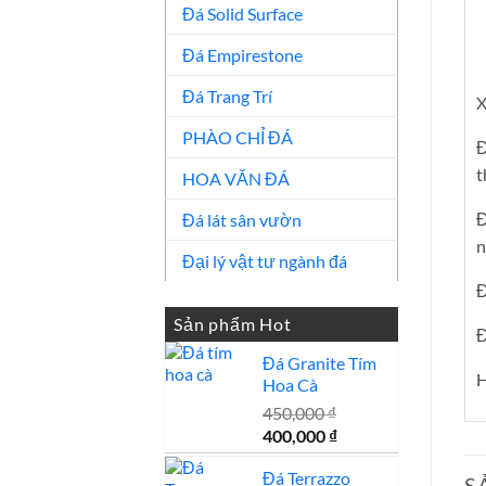
Đá Solid Surface
Đá Empirestone
Đá Trang Trí
X
PHÀO CHỈ ĐÁ
Đ
t
HOA VĂN ĐÁ
Đ
Đá lát sân vườn
n
Đại lý vật tư ngành đá
Đ
Sản phẩm Hot
Đ
Đá Granite Tím
H
Hoa Cà
450,000
₫
Giá
Giá
400,000
₫
gốc
hiện
Đá Terrazzo
là:
tại
S