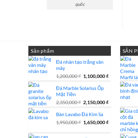
mẫu
quốc
đá
tự
nhiên
đẹp
Sản phẩm
SẢN 
Đá nhân tạo trắng vân
mây
Giá
Giá
1,200,000
₫
1,100,000
₫
gốc
hiện
Đá Marble Solarius Ốp
là:
tại
Mặt Tiền
1,200,000 ₫.
là:
1,100,000 ₫.
Giá
Giá
2,350,000
₫
2,150,000
₫
gốc
hiện
Bàn Lavabo Đá Kim Sa
là:
tại
2,350,000 ₫.
là:
Giá
Giá
1,950,000
₫
1,650,000
₫
2,150,000 ₫.
gốc
hiện
là:
tại