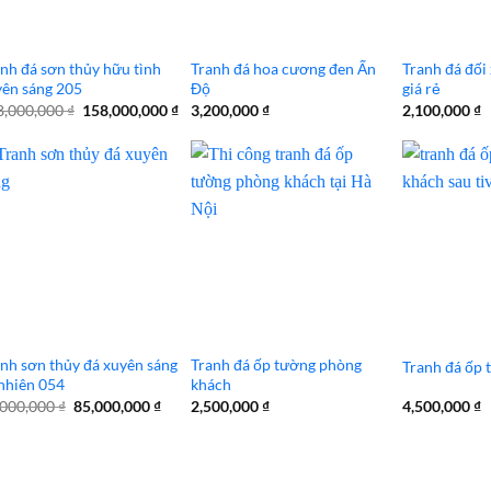
nh đá sơn thủy hữu tình
Tranh đá hoa cương đen Ấn
Tranh đá đối
yên sáng 205
Độ
giá rẻ
Giá
Giá
8,000,000
₫
158,000,000
₫
3,200,000
₫
2,100,000
₫
gốc
hiện
là:
tại
168,000,000 ₫.
là:
158,000,000 ₫.
nh sơn thủy đá xuyên sáng
Tranh đá ốp tường phòng
Tranh đá ốp t
nhiên 054
khách
Giá
Giá
,000,000
₫
85,000,000
₫
2,500,000
₫
4,500,000
₫
gốc
hiện
là:
tại
88,000,000 ₫.
là:
85,000,000 ₫.