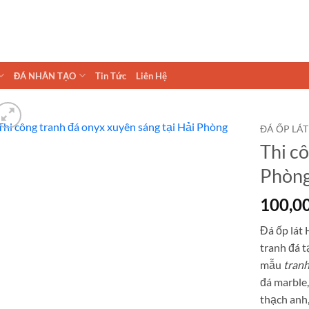
ĐÁ NHÂN TẠO
Tin Tức
Liên Hệ
ĐÁ ỐP LÁT
Thi cô
Phòn
100,0
Đá ốp lát 
tranh đá t
mẫu
tran
đá marble,
thạch anh,