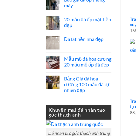
máy
Không
có
20 mẫu đá ốp mặt tiền
Tra
bình
luận
xu
đẹp
ở
16
Báo
Không
giá
có
Đá lát nền nhà đẹp
đá
bình
ốp
luận
Không
thang
ở
có
máy
20
bình
mẫu
luận
Mẫu mộ đá hoa cương
đá
ở
ốp
20 mẫu mộ ốp đá đẹp
Đá
mặt
lát
tiền
Không
nền
đẹp
có
nhà
Bảng Giá đá hoa
bình
đẹp
luận
cương 100 mẫu đá tự
ở
nhiên đẹp
Mẫu
mộ
Không
đá
có
Tra
hoa
bình
tự 
cương
luận
Khuyến mại đá nhân tạo
20
ở
88
gốc thạch anh
mẫu
Bảng
mộ
Giá
ốp
đá
đá
hoa
đẹp
cương
Đá nhân tạo gốc thạch anh trung
100