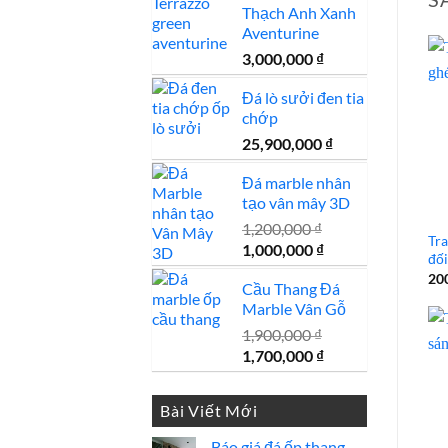
Thạch Anh Xanh
450,000 ₫.
là:
Aventurine
400,000 ₫.
3,000,000
₫
Đá lò sưởi đen tia
chớp
25,900,000
₫
Đá marble nhân
tạo vân mây 3D
1,200,000
₫
Tra
Giá
Giá
1,000,000
₫
đối
gốc
hiện
20
Cầu Thang Đá
là:
tại
Marble Vân Gỗ
1,200,000 ₫.
là:
1,000,000 ₫.
1,900,000
₫
Giá
Giá
1,700,000
₫
gốc
hiện
là:
tại
Bài Viết Mới
1,900,000 ₫.
là:
1,700,000 ₫.
Báo giá đá ốp thang