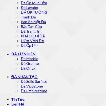
Đá Ốp Mặt Tiền
Đá Lavabo
ĐÁ ỐP TƯỜNG
Tranh Đá
Bàn Ăn Mặt Đá
Bậc Tam Cấp
Đá Trang Trí
PHÀO CHỈ ĐÁ
HOA VĂN ĐÁ
Đá Ốp Mộ
ĐÁ TỰ NHIÊN
Đá Marble
Đá Granite
Đá Onyx
ĐÁ NHÂN TẠO
Đá Solid Surface
Đá Vicostone
Đá Empirestone
Tin Tức
Liên Hệ