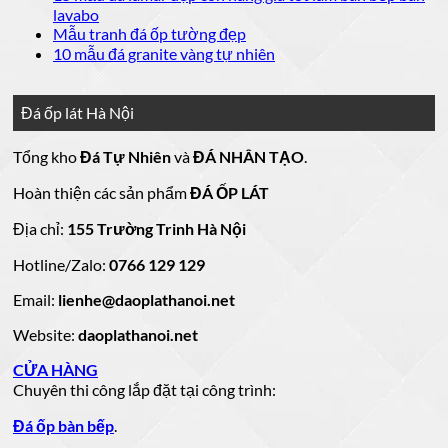
giá
ở
20
luận
bình
Không
lavabo
đá
mẫu
Đá
ở
luận
có
Không
Mẫu tranh đá ốp tường đẹp
ốp
đá
lát
Mẫu
ở
bình
có
Không
10 mẫu đá granite vàng tự nhiên
thang
nền
ốp
mộ
Bảng
luận
bình
có
máy
nhà
mặt
ở
luận
đá
Giá
bình
đẹp
tiền
ở
đá
15
luận
hoa
Đá ốp lát Hà Nội
mẫu
đẹp
Mẫu
ở
cương
hoa
cương
đá
tranh
10
20
Tổng kho
Đá Tự Nhiên
và
ĐÁ NHÂN TẠO
.
đá
mẫu
mẫu
100
lamar
mẫu
đẹp
ốp
đá
mộ
Hoàn thiện các sản phẩm
ĐÁ ỐP LÁT
đá
còn
tường
granite
ốp
hàng
vàng
tự
đẹp
đá
Địa chỉ:
155 Trường Trinh Hà Nội
giá
tự
nhiên
đẹp
Hotline/Zalo:
tốt
0766 129 129
nhiên
đẹp
làm
Email:
lienhe@daoplathanoi.net
bàn
bếp
Website:
daoplathanoi.net
bàn
lavabo
CỬA HÀNG
Chuyên thi công lắp đặt tại công trình:
Đá ốp bàn bếp
.