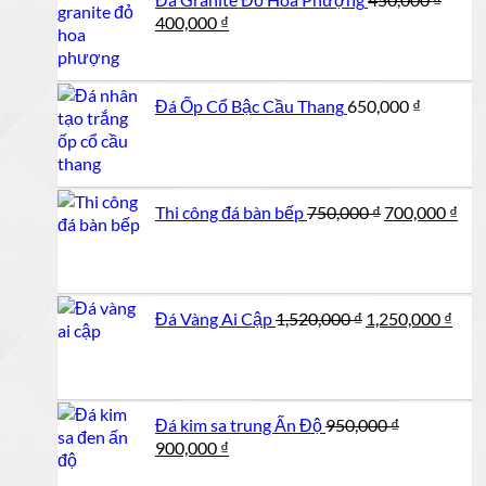
Giá
Giá
400,000
₫
gốc
hiện
là:
tại
450,000 ₫.
là:
Đá Ốp Cổ Bậc Cầu Thang
650,000
₫
400,000 ₫.
Giá
Giá
Thi công đá bàn bếp
750,000
₫
700,000
₫
gốc
hiệ
là:
tại
750,000 ₫.
là:
700
Giá
Giá
Đá Vàng Ai Cập
1,520,000
₫
1,250,000
₫
gốc
hiện
là:
tại
1,520,000 ₫.
là:
1,25
Đá kim sa trung Ấn Độ
950,000
₫
Giá
Giá
900,000
₫
gốc
hiện