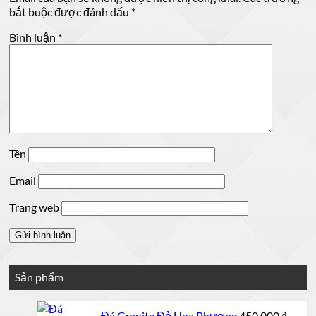
bắt buộc được đánh dấu
*
Bình luận
*
Tên
Email
Trang web
Sản phẩm
Đá Granite Đỏ Hoa Phượng
450,000
₫