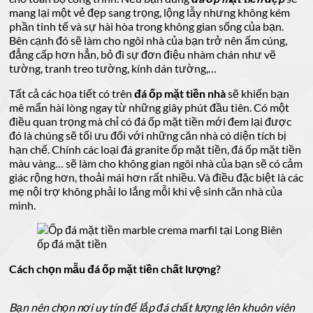
mang lại một vẻ đẹp sang trọng, lộng lẫy nhưng không kém
phần tinh tế và sự hài hòa trong không gian sống của bạn.
Bên cạnh đó sẽ làm cho ngôi nhà của bạn trở nên ấm cúng,
đẳng cấp hơn hẳn, bỏ đi sự đơn điệu nhàm chán như vẽ
tường, tranh treo tường, kính dán tường,…
Tất cả các họa tiết có trên
đá ốp mặt tiền nhà
sẽ khiến bạn
mê mẩn hài lòng ngay từ những giây phút đầu tiên. Có một
điều quan trọng mà chỉ có đá ốp mặt tiền mới đem lại được
đó là chúng sẽ tối ưu đối với những căn nhà có diện tích bị
hạn chế. Chính các loại đá granite ốp mặt tiền, đá ốp mặt tiền
màu vàng… sẽ làm cho không gian ngôi nhà của bạn sẽ có cảm
giác rộng hơn, thoải mái hơn rất nhiều. Và điều đặc biệt là các
mẹ nội trợ không phải lo lắng mỗi khi vệ sinh căn nhà của
mình.
ốp đá mặt tiền
Cách chọn mẫu đá ốp mặt tiền chất lượng?
Bạn nên chọn nơi uy tín để lắp đá chất lượng lên khuôn viên