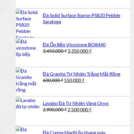
là:
tại
550,000 ₫.
là:
Đá Solid Surface Staron PS820 Pebble
500,000 ₫.
Saratoga
Đá Ốp Bếp Vicostone BQ8440
Giá
Giá
3,450,000
₫
3,350,000
₫
gốc
hiện
là:
tại
3,450,000 ₫.
là:
Đá Granite Tự Nhiên Trắng Mắt Rồng
3,350,000 ₫.
Giá
Giá
600,000
₫
550,000
₫
gốc
hiện
là:
tại
600,000 ₫.
là:
Lavabo Đá Tự Nhiên Vàng Onyx
550,000 ₫.
Giá
Giá
2,900,000
₫
2,500,000
₫
gốc
hiện
là:
tại
2,900,000 ₫.
là:
Đá Crema Marfil ốp thang máy