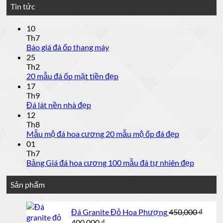
Tin tức
10
Th7
Không
Báo giá đá ốp thang máy
có
25
bình
Th2
luận
Không
20 mẫu đá ốp mặt tiền đẹp
ở
có
17
Báo
bình
Th9
giá
luận
Không
Đá lát nền nhà đẹp
đá
ở
có
12
bình
ốp
20
Th8
luận
mẫu
thang
Không
Mẫu mộ đá hoa cương 20 mẫu mộ ốp đá đẹp
ở
máy
đá
có
01
Đá
bình
ốp
Th7
luận
lát
Không
Bảng Giá đá hoa cương 100 mẫu đá tự nhiên đẹp
mặt
ở
nền
có
tiền
Mẫu
bình
nhà
đẹp
Sản phẩm
luận
đẹp
mộ
ở
đá
Bảng
hoa
Đá Granite Đỏ Hoa Phượng
450,000
₫
Giá
cương
Giá
Giá
400,000
₫