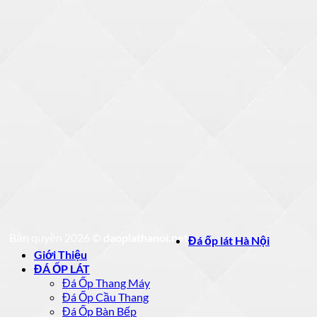
Bản quyền 2026 ©
daoplathanoi.net
Đá ốp lát Hà Nội
Giới Thiệu
ĐÁ ỐP LÁT
Đá Ốp Thang Máy
Đá Ốp Cầu Thang
Đá Ốp Bàn Bếp