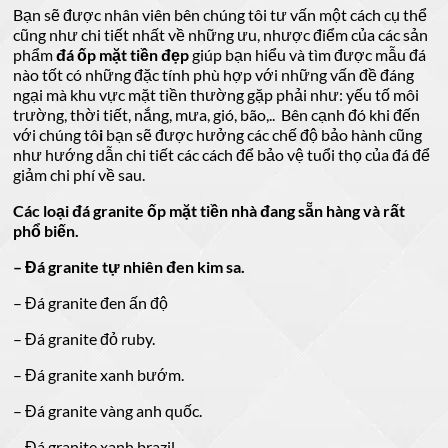
Bạn sẽ được nhân viên bên chúng tôi tư vấn một cách cụ thể
cũng như chi tiết nhất về những ưu, nhược điểm của các sản
phẩm
đá ốp mặt tiền đẹp
giúp bạn hiểu và tìm được mẫu đá
nào tốt có những đặc tính phù hợp với những vấn đề đáng
ngại mà khu vực mặt tiền thường gặp phải như: yếu tố môi
trường, thời tiết, nắng, mưa, gió, bão,.. Bên cạnh đó khi đến
với chúng tô
i
bạn sẽ được hưởng các chế độ bảo hành cũng
như hướng dẫn chi tiết các cách để bảo vệ tuổi thọ của đá để
giảm chi phí về sau.
Các loại đá granite ốp mặt tiền nhà đang sẵn hàng và rất
phổ biến.
– Đá granite tự nhiên đen kim sa.
– Đá granite đen ấn độ
– Đá granite đỏ ruby.
– Đá granite xanh bướm.
– Đá granite vàng anh quốc.
– Đá granite xanh brazil.