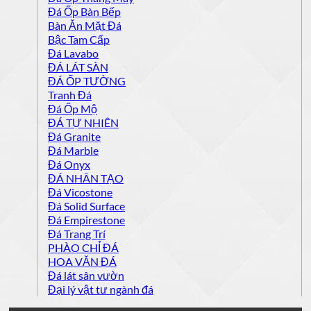
Đá Ốp Bàn Bếp
Bàn Ăn Mặt Đá
Bậc Tam Cấp
Đá Lavabo
ĐÁ LÁT SÀN
ĐÁ ỐP TƯỜNG
Tranh Đá
Đá Ốp Mộ
ĐÁ TỰ NHIÊN
Đá Granite
Đá Marble
Đá Onyx
ĐÁ NHÂN TẠO
Đá Vicostone
Đá Solid Surface
Đá Empirestone
Đá Trang Trí
PHÀO CHỈ ĐÁ
HOA VĂN ĐÁ
Đá lát sân vườn
Đại lý vật tư ngành đá