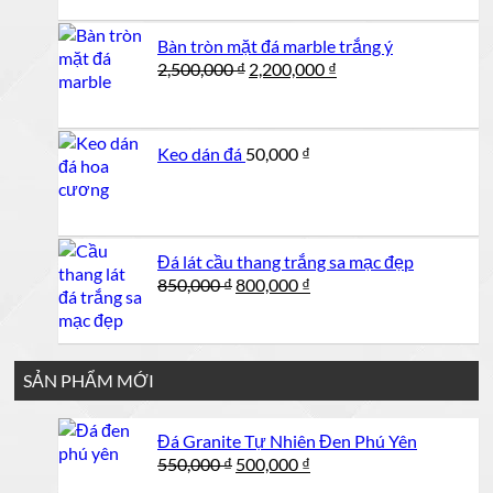
là:
tại
950,000 ₫.
là:
Bàn tròn mặt đá marble trắng ý
900,000 ₫.
Giá
Giá
2,500,000
₫
2,200,000
₫
gốc
hiện
là:
tại
2,500,000 ₫.
là:
Keo dán đá
50,000
₫
2,200,000 ₫.
Đá lát cầu thang trắng sa mạc đẹp
Giá
Giá
850,000
₫
800,000
₫
gốc
hiện
là:
tại
850,000 ₫.
là:
800,000 ₫.
SẢN PHẨM MỚI
Đá Granite Tự Nhiên Đen Phú Yên
Giá
Giá
550,000
₫
500,000
₫
gốc
hiện