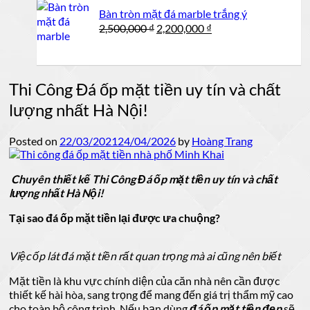
950,000 ₫.
là:
Bàn tròn mặt đá marble trắng ý
900,000 ₫.
Giá
Giá
2,500,000
₫
2,200,000
₫
gốc
hiện
là:
tại
2,500,000 ₫.
là:
Thi Công Đá ốp mặt tiền uy tín và chất
2,200,000 ₫.
lượng nhất Hà Nội!
Posted on
22/03/2021
24/04/2026
by
Hoàng Trang
Chuyên thiết kế Thi Công Đá ốp mặt tiền uy tín và chất
lượng nhất Hà Nội!
Tại sao đá ốp mặt tiền lại được ưa chuộng?
Việc ốp lát đá mặt tiền rất quan trọng mà ai cũng nên biết
Mặt tiền là khu vực chính diện của căn nhà nên cần được
thiết kế hài hòa, sang trọng để mang đến giá trị thẩm mỹ cao
cho toàn bộ công trình. Nếu bạn dùng
đá ốp mặt tiền đẹp
sẽ