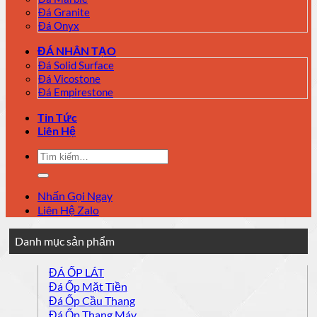
Đá Granite
Đá Onyx
ĐÁ NHÂN TẠO
Đá Solid Surface
Đá Vicostone
Đá Empirestone
Tin Tức
Liên Hệ
Tìm
kiếm:
Nhấn Gọi Ngay
Liên Hệ Zalo
Danh mục sản phẩm
ĐÁ ỐP LÁT
Đá Ốp Mặt Tiền
Đá Ốp Cầu Thang
Đá Ốp Thang Máy