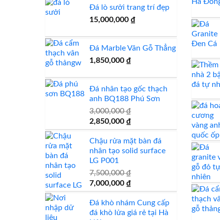
Đá lò sưởi trang trí đẹp
15,000,000
₫
Đá Marble Vân Gỗ Thẳng
1,850,000
₫
Đá nhân tạo gốc thạch
anh BQ188 Phú Sơn
3,000,000
₫
Giá
Giá
2,850,000
₫
gốc
hiện
Chậu rửa mặt bàn đá
là:
tại
nhân tạo solid surface
3,000,000 ₫.
là:
LG P001
2,850,000 ₫.
7,500,000
₫
Giá
Giá
7,000,000
₫
gốc
hiện
Đá khò nhám Cung cấp
là:
tại
đá khò lửa giá rẻ tại Hà
7,500,000 ₫.
là: