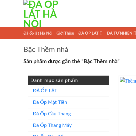
Skip
to
content
Đá ốp lát Hà Nội
Giới Thiệu
ĐÁ ỐP LÁT
ĐÁ TỰ NHIÊN
Bậc Thềm nhà
Sản phẩm được gắn thẻ “Bậc Thềm nhà”
Danh mục sản phẩm
ĐÁ ỐP LÁT
Đá Ốp Mặt Tiền
Đá Ốp Cầu Thang
Đá Ốp Thang Máy