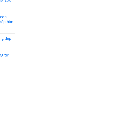
ng 100
 còn
 bếp bàn
ng đẹp
ng tự