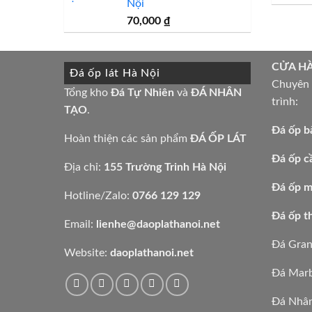
Nội
7,000,000 ₫.
70,000
₫
CỬA H
Đá ốp lát Hà Nội
Chuyên t
Tổng kho
Đá Tự Nhiên
và
ĐÁ NHÂN
trình:
TẠO
.
Đá ốp b
Hoàn thiện các sản phẩm
ĐÁ ỐP LÁT
Đá ốp c
Địa chỉ:
155 Trường Trinh Hà Nội
Đá ốp mặ
Hotline/Zalo:
0766 129 129
Đá ốp t
Email:
lienhe@daoplathanoi.net
Đá Gran
Website:
daoplathanoi.net
Đá Marb
Đá Nhân