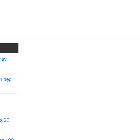
máy
n đẹp
g 20