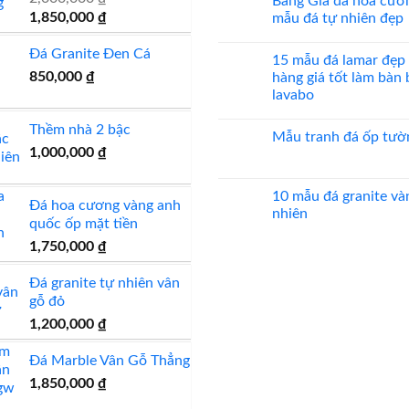
Bảng Giá đá hoa cươ
bình
đẹp
Giá
Giá
luận
1,850,000
₫
mẫu đá tự nhiên đẹp
ở
gốc
hiện
Mẫu
Không
mộ
có
Đá Granite Đen Cá
là:
tại
15 mẫu đá lamar đẹp
đá
bình
2,000,000 ₫.
là:
hoa
luận
850,000
₫
hàng giá tốt làm bàn
cương
ở
1,850,000 ₫.
lavabo
20
Bảng
mẫu
Giá
Không
mộ
đá
có
Thềm nhà 2 bậc
ốp
hoa
Mẫu tranh đá ốp tườ
bình
đá
cương
1,000,000
₫
luận
đẹp
100
Không
ở
mẫu
có
15
đá
bình
mẫu
tự
luận
10 mẫu đá granite và
đá
Đá hoa cương vàng anh
nhiên
ở
lamar
nhiên
đẹp
Mẫu
đẹp
quốc ốp mặt tiền
tranh
còn
Không
đá
1,750,000
₫
hàng
có
ốp
giá
bình
tường
tốt
luận
đẹp
làm
ở
Đá granite tự nhiên vân
bàn
10
gỗ đỏ
bếp
mẫu
bàn
đá
1,200,000
₫
lavabo
granite
vàng
tự
Đá Marble Vân Gỗ Thẳng
nhiên
1,850,000
₫