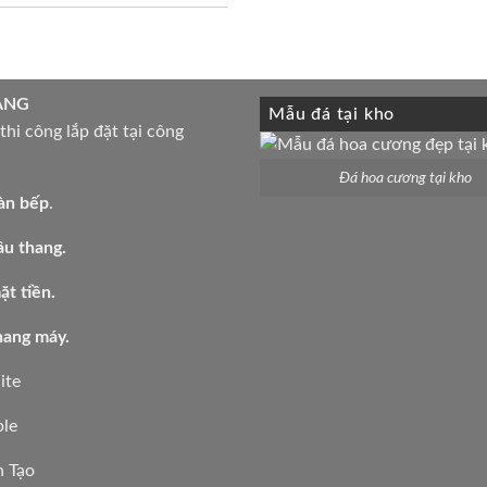
ÀNG
Mẫu đá tại kho
hi công lắp đặt tại công
Đá hoa cương tại kho
àn bếp
.
ầu thang.
t tiền.
hang máy.
ite
le
 Tạo