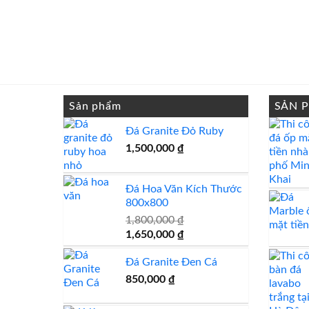
Sản phẩm
SẢN 
Đá Granite Đỏ Ruby
1,500,000
₫
Đá Hoa Văn Kích Thước
800x800
1,800,000
₫
Giá
Giá
1,650,000
₫
gốc
hiện
Đá Granite Đen Cá
là:
tại
1,800,000 ₫.
là:
850,000
₫
1,650,000 ₫.