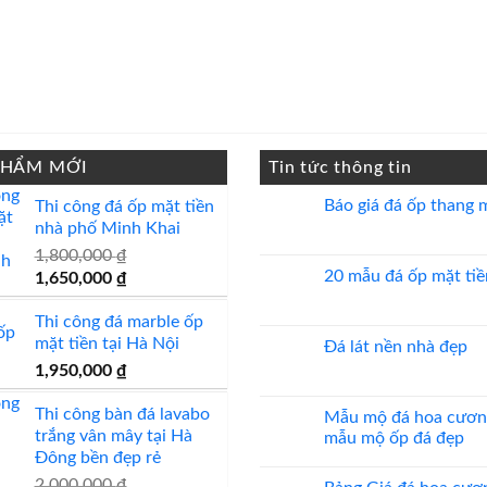
PHẨM MỚI
Tin tức thông tin
Báo giá đá ốp thang 
Thi công đá ốp mặt tiền
nhà phố Minh Khai
Không
có
1,800,000
₫
bình
luận
20 mẫu đá ốp mặt tiề
Giá
Giá
1,650,000
₫
ở
gốc
hiện
Báo
Không
giá
có
Thi công đá marble ốp
là:
tại
đá
bình
mặt tiền tại Hà Nội
ốp
luận
1,800,000 ₫.
là:
Đá lát nền nhà đẹp
thang
ở
1,650,000 ₫.
1,950,000
₫
máy
20
Không
mẫu
có
đá
bình
Thi công bàn đá lavabo
ốp
luận
Mẫu mộ đá hoa cươn
mặt
ở
trắng vân mây tại Hà
mẫu mộ ốp đá đẹp
tiền
Đá
đẹp
lát
Đông bền đẹp rẻ
Không
nền
có
2,000,000
₫
nhà