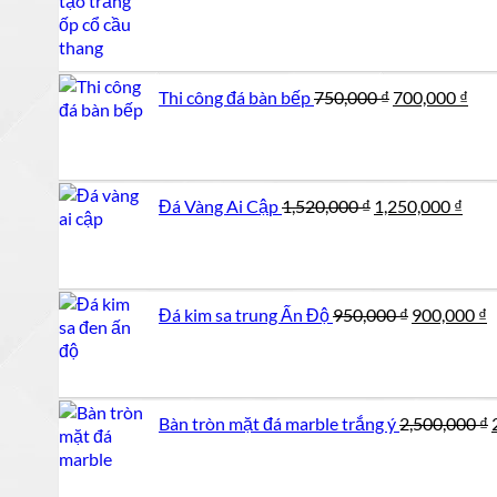
Giá
Giá
Thi công đá bàn bếp
750,000
₫
700,000
₫
gốc
hiệ
là:
tại
750,000 ₫.
là:
700
Giá
Giá
Đá Vàng Ai Cập
1,520,000
₫
1,250,000
₫
gốc
hiện
là:
tại
1,520,000 ₫.
là:
1,25
Giá
G
Đá kim sa trung Ấn Độ
950,000
₫
900,000
₫
gốc
h
là:
t
950,000 ₫.
l
9
Bàn tròn mặt đá marble trắng ý
2,500,000
₫
l