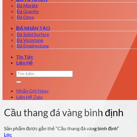
Đá Marble
Đá Granite
Đá Onyx
ĐÁ NHÂN TẠO
Đá Solid Surface
Đá Vicostone
Đá Empirestone
Tin Tức
Liên Hệ
Tìm
kiếm:
Nhấn Gọi Ngay
Liên Hệ Zalo
Cầu thang đá vàng bình định
Sản phẩm được gắn thẻ “Cầu thang đá vàng bình định”
Lọc