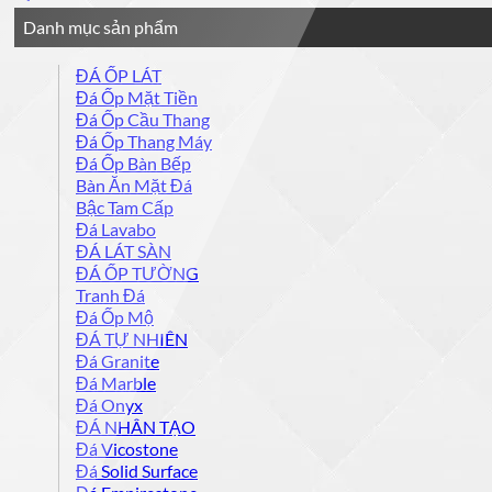
Danh mục sản phẩm
ĐÁ ỐP LÁT
Đá Ốp Mặt Tiền
Đá Ốp Cầu Thang
Đá Ốp Thang Máy
Đá Ốp Bàn Bếp
Bàn Ăn Mặt Đá
Bậc Tam Cấp
Đá Lavabo
ĐÁ LÁT SÀN
ĐÁ ỐP TƯỜNG
Tranh Đá
Đá Ốp Mộ
ĐÁ TỰ NHIÊN
Đá Granite
Đá Marble
Đá Onyx
ĐÁ NHÂN TẠO
Đá Vicostone
Đá Solid Surface