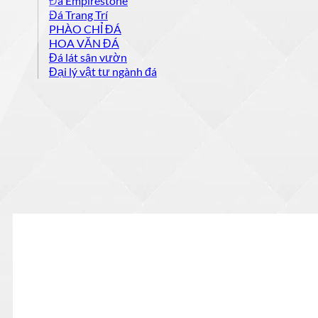
Đá Empirestone
Đá Trang Trí
PHÀO CHỈ ĐÁ
HOA VĂN ĐÁ
Đá lát sân vườn
Đại lý vật tư ngành đá