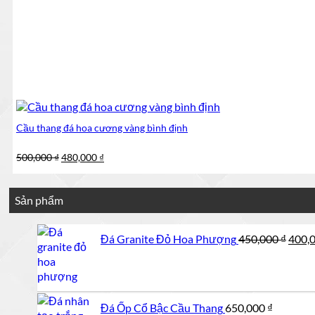
Cầu thang đá hoa cương vàng bình định
Giá
Giá
500,000
₫
480,000
₫
gốc
hiện
là:
tại
500,000 ₫.
là:
Sản phẩm
480,000 ₫.
Giá
Đá Granite Đỏ Hoa Phượng
450,000
₫
400,
gốc
là:
450,0
Đá Ốp Cổ Bậc Cầu Thang
650,000
₫