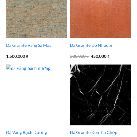
Đá Granite Vàng Sa Mạc
Đá Granite Đỏ Nhuộm
Giá
Giá
1,500,000
₫
500,000
₫
450,000
₫
gốc
hiện
là:
tại
500,000 ₫.
là:
450,000 ₫.
Đá Vàng Bạch Dương
Đá Granite Đen Tia Chớp