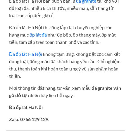
Đá ốp lát Hà Nội bán buôn bán lẻ
đá granite
tại kho với
đủ loại đá, nhiều kích thước, nhiều màu, sẵn hàng từ
loại cao cấp đến giá rẻ.
Đá ốp lát Hà Nội thi công lắp đặt chuyên nghiệp các
hạng mục
ốp lát đá
như ốp bếp, ốp thang máy, ốp mặt
tiền, tam cấp trên toàn thành phố và các tỉnh.
Đá ốp lát Hà Nội
không tạm ứng, không đặt cọc cam kết
đúng loại, đúng mẫu đá khách hàng yêu cầu. Chỉ nghiệm
thu, thanh toán khi hoàn toàn ưng ý về sản phẩm hoàn
thiện.
Mọi thông tin đặt hàng, tư vấn, xem mẫu
đá granite vân
gỗ đỏ tự nhiên
hãy liên hệ ngay.
Đá ốp lát Hà Nội
Zalo: 0766 129 129
.