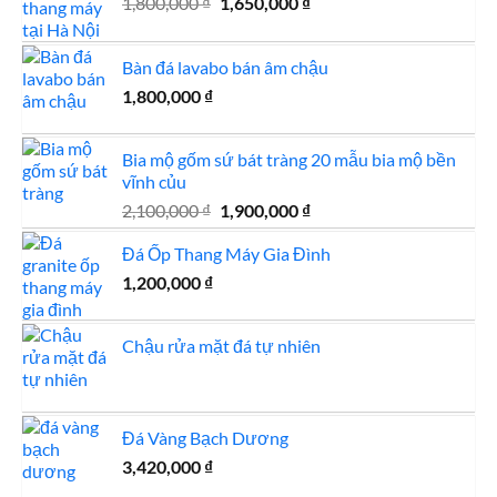
Giá
Giá
1,800,000
₫
1,650,000
₫
gốc
hiện
là:
tại
Bàn đá lavabo bán âm chậu
1,800,000 ₫.
là:
1,650,000 ₫.
1,800,000
₫
Bia mộ gốm sứ bát tràng 20 mẫu bia mộ bền
vĩnh củu
Giá
Giá
2,100,000
₫
1,900,000
₫
gốc
hiện
Đá Ốp Thang Máy Gia Đình
là:
tại
2,100,000 ₫.
là:
1,200,000
₫
1,900,000 ₫.
Chậu rửa mặt đá tự nhiên
Đá Vàng Bạch Dương
3,420,000
₫