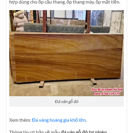
hợp dùng cho ốp cầu thang, ốp thang máy, ốp mặt tiền.
Đá vân gỗ đỏ
Xem thêm:
Đá vàng hoàng gia khổ lớn
.
Thông tin cơ bản về mẫu
đá vân gỗ đỏ tự nhiên
.