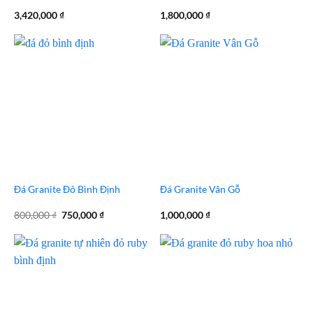
3,420,000
₫
1,800,000
₫
Đá Granite Đỏ Bình Định
Đá Granite Vân Gỗ
Giá
Giá
800,000
₫
750,000
₫
1,000,000
₫
gốc
hiện
là:
tại
800,000 ₫.
là:
750,000 ₫.