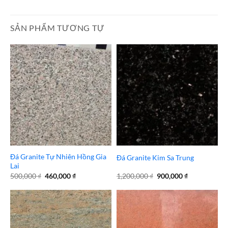
SẢN PHẨM TƯƠNG TỰ
Đá Granite Tự Nhiên Hồng Gia
Đá Granite Kim Sa Trung
Lai
Giá
Giá
Giá
Giá
500,000
₫
460,000
₫
1,200,000
₫
900,000
₫
gốc
hiện
gốc
hiện
là:
tại
là:
tại
500,000 ₫.
là:
1,200,000 ₫.
là:
460,000 ₫.
900,000 ₫.