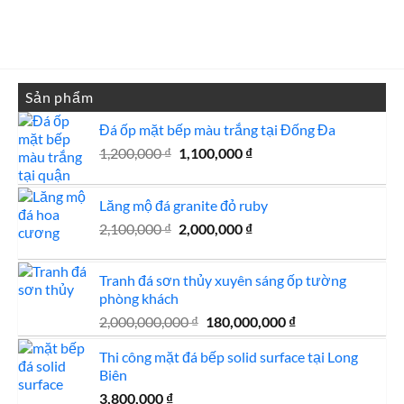
là:
tại
810,000 ₫.
là:
750,000 ₫.
Sản phẩm
Đá ốp mặt bếp màu trắng tại Đống Đa
Giá
Giá
1,200,000
₫
1,100,000
₫
gốc
hiện
là:
tại
Lăng mộ đá granite đỏ ruby
1,200,000 ₫.
là:
Giá
1,100,000 ₫.
Giá
2,100,000
₫
2,000,000
₫
gốc
hiện
là:
tại
Tranh đá sơn thủy xuyên sáng ốp tường
2,100,000 ₫.
là:
phòng khách
2,000,000 ₫.
Giá
Giá
2,000,000,000
₫
180,000,000
₫
gốc
hiện
Thi công mặt đá bếp solid surface tại Long
là:
tại
Biên
2,000,000,000 ₫.
là:
180,000,000 ₫.
3,800,000
₫