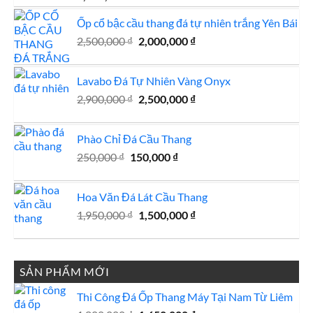
Ốp cổ bậc cầu thang đá tự nhiên trắng Yên Bái
Giá
Giá
2,500,000
₫
2,000,000
₫
gốc
hiện
là:
tại
Lavabo Đá Tự Nhiên Vàng Onyx
2,500,000 ₫.
là:
Giá
Giá
2,900,000
₫
2,500,000
₫
2,000,000 ₫.
gốc
hiện
là:
tại
Phào Chỉ Đá Cầu Thang
2,900,000 ₫.
là:
Giá
Giá
250,000
₫
150,000
₫
2,500,000 ₫.
gốc
hiện
là:
tại
Hoa Văn Đá Lát Cầu Thang
250,000 ₫.
là:
Giá
Giá
1,950,000
₫
1,500,000
150,000 ₫.
₫
gốc
hiện
là:
tại
1,950,000 ₫.
là:
SẢN PHẨM MỚI
1,500,000 ₫.
Thi Công Đá Ốp Thang Máy Tại Nam Từ Liêm