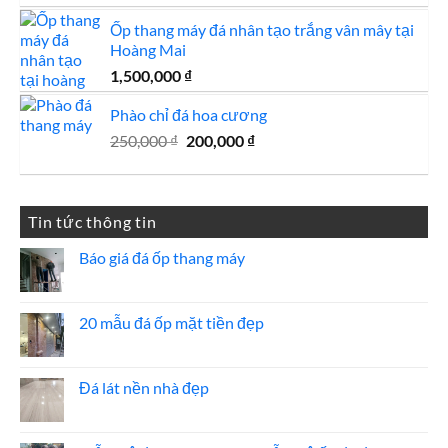
Ốp thang máy đá nhân tạo trắng vân mây tại
Hoàng Mai
1,500,000
₫
Phào chỉ đá hoa cương
Giá
Giá
250,000
₫
200,000
₫
gốc
hiện
là:
tại
250,000 ₫.
là:
Tin tức thông tin
200,000 ₫.
Báo giá đá ốp thang máy
Không
có
bình
luận
20 mẫu đá ốp mặt tiền đẹp
ở
Báo
Không
giá
có
đá
bình
ốp
luận
Đá lát nền nhà đẹp
thang
ở
máy
20
Không
mẫu
có
đá
bình
ốp
luận