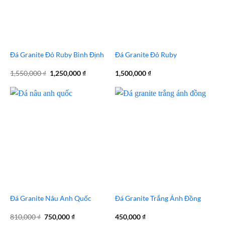
Đá Granite Đỏ Ruby Bình Định
Đá Granite Đỏ Ruby
Giá
Giá
1,550,000
₫
1,250,000
₫
1,500,000
₫
gốc
hiện
là:
tại
1,550,000 ₫.
là:
1,250,000 ₫.
Đá Granite Nâu Anh Quốc
Đá Granite Trắng Ánh Đồng
Giá
Giá
810,000
₫
750,000
₫
450,000
₫
gốc
hiện