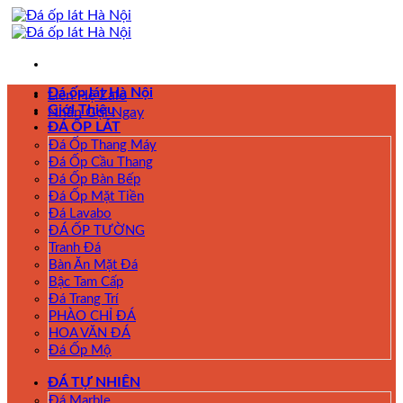
Skip
to
content
Đá ốp lát Hà Nội
Liên Hệ Zalo
Giới Thiệu
Nhấn Gọi Ngay
ĐÁ ỐP LÁT
Đá Ốp Thang Máy
Đá Ốp Cầu Thang
Đá Ốp Bàn Bếp
Đá Ốp Mặt Tiền
Đá Lavabo
ĐÁ ỐP TƯỜNG
Tranh Đá
Bàn Ăn Mặt Đá
Bậc Tam Cấp
Đá Trang Trí
PHÀO CHỈ ĐÁ
HOA VĂN ĐÁ
Đá Ốp Mộ
ĐÁ TỰ NHIÊN
Đá Marble