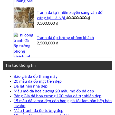
Tranh đá tự nhiên xuyên sáng vân đối
xứng tại Hà Nội
10,000,000
₫
Giá
Giá
9,500,000
₫
gốc
hiện
là:
tại
Tranh đá ốp tường phòng khách
10,000,000 ₫.
là:
2,500,000
₫
9,500,000 ₫.
Tin tức thông tin
Không
Báo giá đá ốp thang máy
có
Không
20 mẫu đá ốp mặt tiền đẹp
Không
bình
có
Đá lát nền nhà đẹp
có
luận
bình
Không
Mẫu mộ đá hoa cương 20 mẫu mộ ốp đá đẹp
ở
bình
luận
có
Không
Bảng Giá đá hoa cương 100 mẫu đá tự nhiên đẹp
Báo
ở
luận
bình
có
15 mẫu đá lamar đẹp còn hàng giá tốt làm bàn bếp bàn
ở
giá
20
Không
luận
bình
lavabo
Đá
đá
mẫu
ở
có
Không
luận
Mẫu tranh đá ốp tường đẹp
lát
ốp
đá
Mẫu
ở