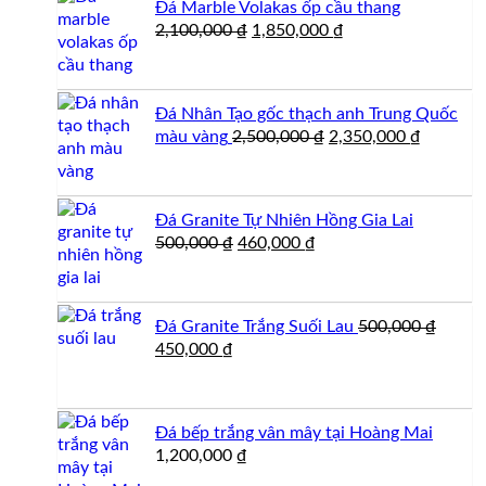
Đá Marble Volakas ốp cầu thang
3,200,000 ₫.
Giá
Giá
2,100,000
₫
1,850,000
₫
gốc
hiện
là:
tại
2,100,000 ₫.
là:
Đá Nhân Tạo gốc thạch anh Trung Quốc
1,850,000 ₫.
Giá
Giá
màu vàng
2,500,000
₫
2,350,000
₫
gốc
hiện
là:
tại
2,500,000 ₫.
là:
Đá Granite Tự Nhiên Hồng Gia Lai
2,350,00
Giá
Giá
500,000
₫
460,000
₫
gốc
hiện
là:
tại
500,000 ₫.
là:
Đá Granite Trắng Suối Lau
500,000
₫
460,000 ₫.
Giá
Giá
450,000
₫
gốc
hiện
là:
tại
500,000 ₫.
là:
Đá bếp trắng vân mây tại Hoàng Mai
450,000 ₫.
1,200,000
₫