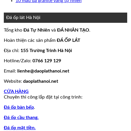
bình
có
Không
10 mẫu đá granite vàng tự nhiên
nền
thang
ốp
mộ
Bảng
luận
bình
có
ở
nhà
máy
mặt
đá
Giá
luận
bình
15
đẹp
tiền
ở
hoa
đá
luận
Đá ốp lát Hà Nội
mẫu
đẹp
Mẫu
ở
cương
hoa
đá
tranh
10
20
cương
Tổng kho
Đá Tự Nhiên
và
ĐÁ NHÂN TẠO
.
lamar
đá
mẫu
mẫu
100
đẹp
ốp
đá
mộ
mẫu
Hoàn thiện các sản phẩm
ĐÁ ỐP LÁT
còn
tường
granite
ốp
đá
hàng
đẹp
vàng
đá
tự
Địa chỉ:
155 Trường Trinh Hà Nội
giá
tự
đẹp
nhiên
Hotline/Zalo:
0766 129 129
tốt
nhiên
đẹp
làm
Email:
lienhe@daoplathanoi.net
bàn
bếp
Website:
daoplathanoi.net
bàn
lavabo
CỬA HÀNG
Chuyên thi công lắp đặt tại công trình:
Đá ốp bàn bếp
.
Đá ốp cầu thang.
Đá ốp mặt tiền.