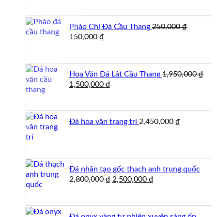
là:
tại
2,900,000 ₫.
là:
Phào Chỉ Đá Cầu Thang
250,000
₫
2,500,000 ₫.
Giá
Giá
150,000
₫
gốc
hiện
là:
tại
250,000 ₫.
là:
Hoa Văn Đá Lát Cầu Thang
1,950,000
₫
150,000 ₫.
Giá
Giá
1,500,000
₫
gốc
hiện
là:
tại
1,950,000 ₫.
là:
Đá hoa văn trang trí
2,450,000
₫
1,500,000 ₫.
Đá nhân tạo gốc thạch anh trung quốc
Giá
Giá
2,800,000
₫
2,500,000
₫
gốc
hiện
là:
tại
2,800,000 ₫.
là:
Đá onyx vàng tự nhiên xuyên sáng ốp