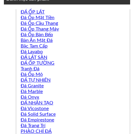
ĐÁ ỐP LÁT
Đá Ốp Mặt Tiền
Đá Ốp Cầu Thang
Đá Ốp Thang Máy
Đá Ốp Bàn Bếp
Bàn Ăn Mặt Đá
Bậc Tam Cấp
Đá Lavabo
ĐÁ LÁT SÀN
ĐÁ ỐP TƯỜNG
Tranh Đá
Đá Ốp Mộ
ĐÁ TỰ NHIÊN
Đá Granite
Đá Marble
Đá Onyx
ĐÁ NHÂN TẠO
Đá Vicostone
Đá Solid Surface
Đá Empirestone
Đá Trang Trí
PHÀO CHỈ ĐÁ