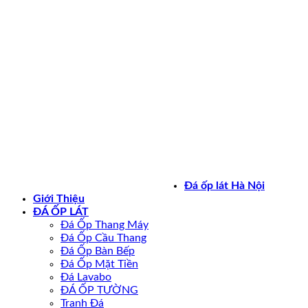
Bản quyền 2026 ©
daoplathanoi.net
Đá ốp lát Hà Nội
Giới Thiệu
ĐÁ ỐP LÁT
Đá Ốp Thang Máy
Đá Ốp Cầu Thang
Đá Ốp Bàn Bếp
Đá Ốp Mặt Tiền
Đá Lavabo
ĐÁ ỐP TƯỜNG
Tranh Đá