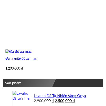
Đá granite đỏ xa mạc
1,200,000
₫
Sản phẩm
Lavabo Đá Tự Nhiên Vàng Onyx
Giá
Giá
2,900,000
₫
2,500,000
₫
gốc
hiện