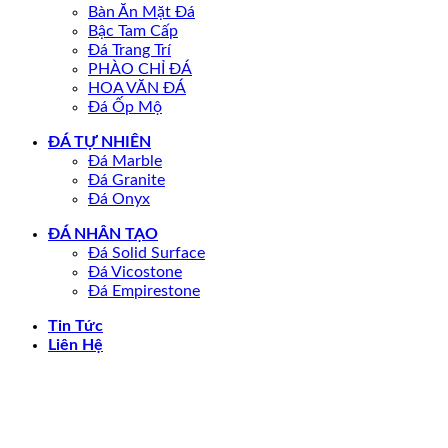
Bàn Ăn Mặt Đá
Bậc Tam Cấp
Đá Trang Trí
PHÀO CHỈ ĐÁ
HOA VĂN ĐÁ
Đá Ốp Mộ
ĐÁ TỰ NHIÊN
Đá Marble
Đá Granite
Đá Onyx
ĐÁ NHÂN TẠO
Đá Solid Surface
Đá Vicostone
Đá Empirestone
Tin Tức
Liên Hệ