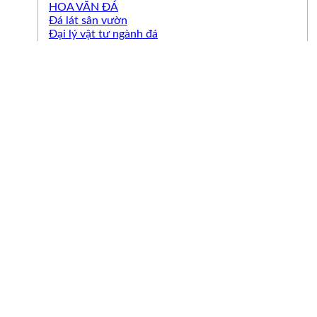
HOA VĂN ĐÁ
Đá lát sân vườn
Đại lý vật tư ngành đá