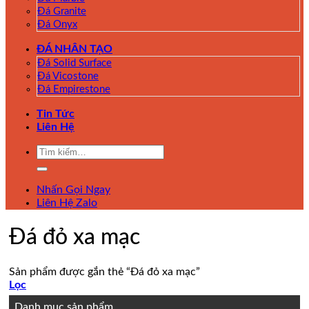
Đá Granite
Đá Onyx
ĐÁ NHÂN TẠO
Đá Solid Surface
Đá Vicostone
Đá Empirestone
Tin Tức
Liên Hệ
Tìm
kiếm:
Nhấn Gọi Ngay
Liên Hệ Zalo
Đá đỏ xa mạc
Sản phẩm được gắn thẻ “Đá đỏ xa mạc”
Lọc
Danh mục sản phẩm