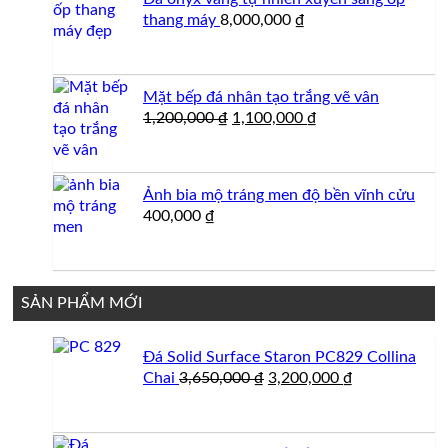
2,500,000 ₫.
thang máy
8,000,000
₫
Mặt bếp đá nhân tạo trắng vẽ vân
Giá
Giá
1,200,000
₫
1,100,000
₫
gốc
hiện
là:
tại
1,200,000 ₫.
là:
Ảnh bia mộ tráng men độ bền vĩnh cửu
1,100,000 ₫.
400,000
₫
SẢN PHẨM MỚI
Đá Solid Surface Staron PC829 Collina
Giá
Giá
Chai
3,650,000
₫
3,200,000
₫
gốc
hiện
là:
tại
3,650,000 ₫.
là: