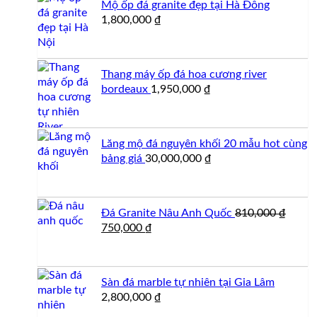
Mộ ốp đá granite đẹp tại Hà Đông
1,800,000
₫
Thang máy ốp đá hoa cương river
bordeaux
1,950,000
₫
Lăng mộ đá nguyên khối 20 mẫu hot cùng
bảng giá
30,000,000
₫
Đá Granite Nâu Anh Quốc
810,000
₫
Giá
Giá
750,000
₫
gốc
hiện
là:
tại
810,000 ₫.
là:
Sàn đá marble tự nhiên tại Gia Lâm
750,000 ₫.
2,800,000
₫