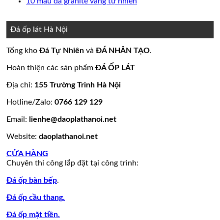
bình
có
Không
10 mẫu đá granite vàng tự nhiên
nền
thang
ốp
mộ
Bảng
luận
bình
có
ở
nhà
máy
mặt
đá
Giá
luận
bình
15
đẹp
tiền
ở
hoa
đá
luận
Đá ốp lát Hà Nội
mẫu
đẹp
Mẫu
ở
cương
hoa
đá
tranh
10
20
cương
Tổng kho
Đá Tự Nhiên
và
ĐÁ NHÂN TẠO
.
lamar
đá
mẫu
mẫu
100
đẹp
ốp
đá
mộ
mẫu
Hoàn thiện các sản phẩm
ĐÁ ỐP LÁT
còn
tường
granite
ốp
đá
hàng
đẹp
vàng
đá
tự
Địa chỉ:
155 Trường Trinh Hà Nội
giá
tự
đẹp
nhiên
Hotline/Zalo:
0766 129 129
tốt
nhiên
đẹp
làm
Email:
lienhe@daoplathanoi.net
bàn
bếp
Website:
daoplathanoi.net
bàn
lavabo
CỬA HÀNG
Chuyên thi công lắp đặt tại công trình:
Đá ốp bàn bếp
.
Đá ốp cầu thang.
Đá ốp mặt tiền.