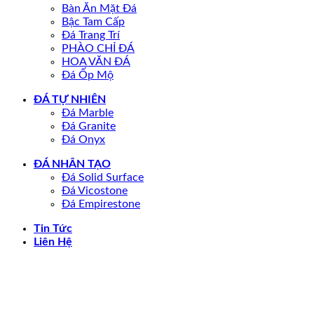
Bàn Ăn Mặt Đá
Bậc Tam Cấp
Đá Trang Trí
PHÀO CHỈ ĐÁ
HOA VĂN ĐÁ
Đá Ốp Mộ
ĐÁ TỰ NHIÊN
Đá Marble
Đá Granite
Đá Onyx
ĐÁ NHÂN TẠO
Đá Solid Surface
Đá Vicostone
Đá Empirestone
Tin Tức
Liên Hệ