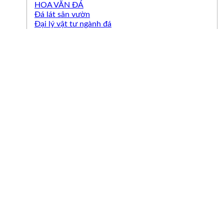
HOA VĂN ĐÁ
Đá lát sân vườn
Đại lý vật tư ngành đá