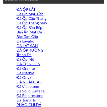
ĐÁ ỐP LÁT
Đá Ốp Mặt Tiền
Đá Ốp Cầu Thang
Đá Ốp Thang Máy
Đá Ốp Bàn Bếp
Bàn Ăn Mặt Đá
Bậc Tam Cấp
Đá Lavabo
ĐÁ LÁT SÀN
ĐÁ ỐP TƯỜNG
Tranh Đá
Đá Ốp Mộ
ĐÁ TỰ NHIÊN
Đá Granite
Đá Marble
Đá Onyx
ĐÁ NHÂN TẠO
Đá Vicostone
Đá Solid Surface
Đá Empirestone
Đá Trang Trí
PHÀO CHỈ ĐÁ