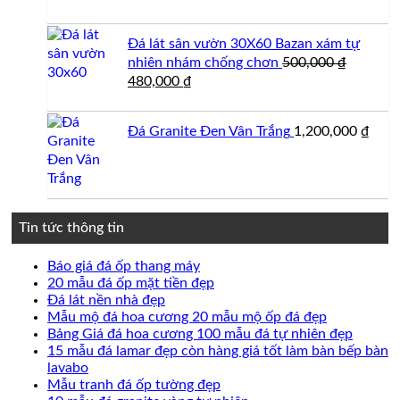
Đá lát sân vườn 30X60 Bazan xám tự
nhiên nhám chống chơn
500,000
₫
Giá
Giá
480,000
₫
gốc
hiện
là:
tại
Đá Granite Đen Vân Trắng
1,200,000
₫
500,000 ₫.
là:
480,000 ₫.
Tin tức thông tin
Không
Báo giá đá ốp thang máy
có
Không
20 mẫu đá ốp mặt tiền đẹp
Không
bình
có
Đá lát nền nhà đẹp
có
luận
bình
Không
Mẫu mộ đá hoa cương 20 mẫu mộ ốp đá đẹp
ở
bình
luận
có
Không
Bảng Giá đá hoa cương 100 mẫu đá tự nhiên đẹp
Báo
ở
luận
bình
có
15 mẫu đá lamar đẹp còn hàng giá tốt làm bàn bếp bàn
ở
giá
20
Không
luận
bình
lavabo
Đá
đá
mẫu
ở
có
Không
luận
Mẫu tranh đá ốp tường đẹp
lát
ốp
đá
Mẫu
ở