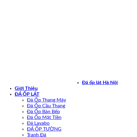
Bản quyền 2026 ©
daoplathanoi.net
Đá ốp lát Hà Nội
Giới Thiệu
ĐÁ ỐP LÁT
Đá Ốp Thang Máy
Đá Ốp Cầu Thang
Đá Ốp Bàn Bếp
Đá Ốp Mặt Tiền
Đá Lavabo
ĐÁ ỐP TƯỜNG
Tranh Đá