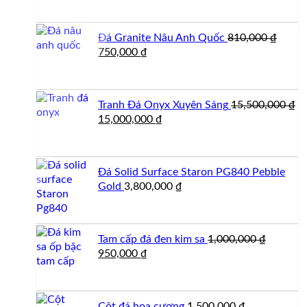
Đá Granite Nâu Anh Quốc
810,000
₫
Giá
Giá
750,000
₫
gốc
hiện
là:
tại
810,000 ₫.
là:
Tranh Đá Onyx Xuyên Sáng
15,500,000
₫
750,000 ₫.
Giá
Giá
15,000,000
₫
gốc
hiện
là:
tại
15,500,000 ₫.
là:
Đá Solid Surface Staron PG840 Pebble
15,000,000 ₫.
Gold
3,800,000
₫
Tam cấp đá đen kim sa
1,000,000
₫
Giá
Giá
950,000
₫
gốc
hiện
là:
tại
1,000,000 ₫.
là:
Cột đá hoa cương
1,500,000
₫