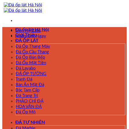
Skip
to
content
Đá ốp lát Hà Nội
Liên Hệ Zalo
Giới Thiệu
Nhấn Gọi Ngay
ĐÁ ỐP LÁT
Đá Ốp Thang Máy
Đá Ốp Cầu Thang
Đá Ốp Bàn Bếp
Đá Ốp Mặt Tiền
Đá Lavabo
ĐÁ ỐP TƯỜNG
Tranh Đá
Bàn Ăn Mặt Đá
Bậc Tam Cấp
Đá Trang Trí
PHÀO CHỈ ĐÁ
HOA VĂN ĐÁ
Đá Ốp Mộ
ĐÁ TỰ NHIÊN
Đá Marble