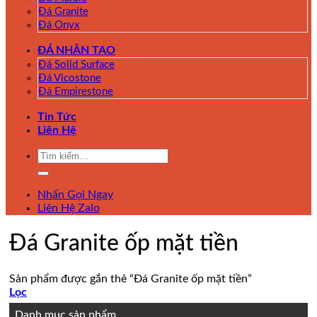
Đá Granite
Đá Onyx
ĐÁ NHÂN TẠO
Đá Solid Surface
Đá Vicostone
Đá Empirestone
Tin Tức
Liên Hệ
Tìm
kiếm:
Nhấn Gọi Ngay
Liên Hệ Zalo
Đá Granite ốp mặt tiền
Sản phẩm được gắn thẻ “Đá Granite ốp mặt tiền”
Lọc
Danh mục sản phẩm