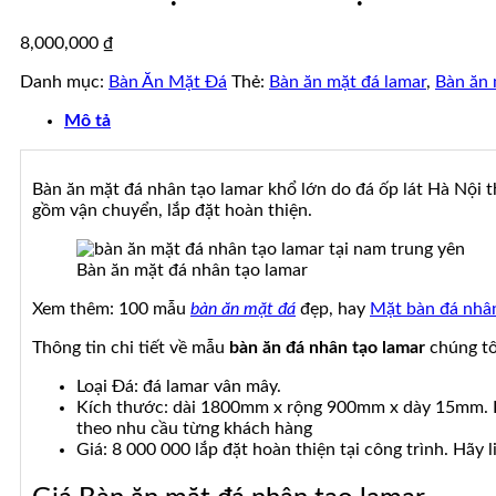
ốp
đá
đá
tự
8,000,000
₫
đẹp
nhiên
đẹp
Danh mục:
Bàn Ăn Mặt Đá
Thẻ:
Bàn ăn mặt đá lamar
,
Bàn ăn 
Mô tả
Bàn ăn mặt đá nhân tạo lamar khổ lớn do đá ốp lát Hà Nội 
gồm vận chuyển, lắp đặt hoàn thiện.
Bàn ăn mặt đá nhân tạo lamar
Xem thêm: 100 mẫu
bàn ăn mặt đá
đẹp, hay
Mặt bàn đá nhâ
Thông tin chi tiết về mẫu
bàn ăn đá nhân tạo lamar
chúng tô
Loại Đá: đá lamar vân mây.
Kích thước: dài 1800mm x rộng 900mm x dày 15mm. Bà
theo nhu cầu từng khách hàng
Giá: 8 000 000 lắp đặt hoàn thiện tại công trình. Hãy 