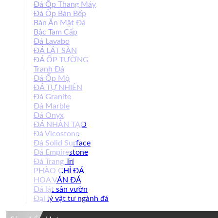
Đá Ốp Thang Máy
Đá Ốp Bàn Bếp
Bàn Ăn Mặt Đá
Bậc Tam Cấp
Đá Lavabo
ĐÁ LÁT SÀN
ĐÁ ỐP TƯỜNG
Tranh Đá
Đá Ốp Mộ
ĐÁ TỰ NHIÊN
Đá Granite
Đá Marble
Đá Onyx
ĐÁ NHÂN TẠO
Đá Vicostone
Đá Solid Surface
Đá Empirestone
Đá Trang Trí
PHÀO CHỈ ĐÁ
HOA VĂN ĐÁ
Đá lát sân vườn
Đại lý vật tư ngành đá