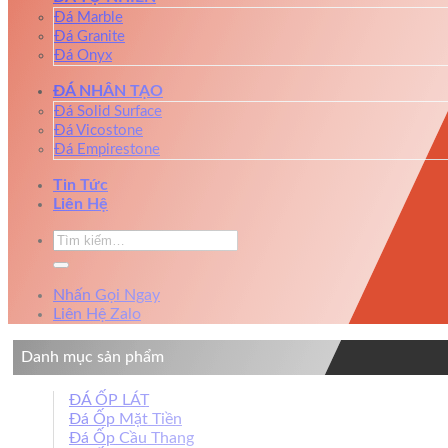
Đá Marble
Đá Granite
Đá Onyx
ĐÁ NHÂN TẠO
Đá Solid Surface
Đá Vicostone
Đá Empirestone
Tin Tức
Liên Hệ
Tìm
kiếm:
Nhấn Gọi Ngay
Liên Hệ Zalo
Danh mục sản phẩm
ĐÁ ỐP LÁT
Đá Ốp Mặt Tiền
Đá Ốp Cầu Thang