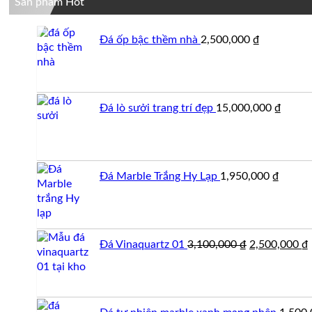
Sản phẩm Hot
Đá ốp bậc thềm nhà
2,500,000
₫
Đá lò sưởi trang trí đẹp
15,000,000
₫
Đá Marble Trắng Hy Lạp
1,950,000
₫
Giá
Đá Vinaquartz 01
3,100,000
₫
2,500,000
₫
gốc
là:
t
3,100,000 ₫.
l