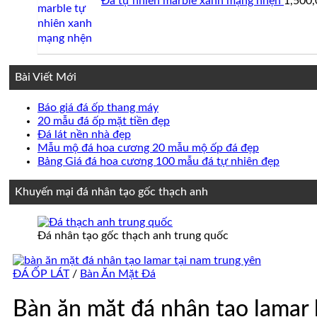
Đá tự nhiên marble xanh mạng nhện
1,500
Bài Viết Mới
Không
Báo giá đá ốp thang máy
có
Không
20 mẫu đá ốp mặt tiền đẹp
Không
bình
có
Đá lát nền nhà đẹp
có
luận
bình
Không
Mẫu mộ đá hoa cương 20 mẫu mộ ốp đá đẹp
ở
bình
luận
có
Không
Bảng Giá đá hoa cương 100 mẫu đá tự nhiên đẹp
Báo
ở
luận
bình
có
ở
giá
20
luận
bình
Khuyến mại đá nhân tạo gốc thạch anh
Đá
đá
mẫu
ở
luận
lát
ốp
đá
Mẫu
ở
nền
thang
ốp
mộ
Bảng
Đá nhân tạo gốc thạch anh trung quốc
nhà
máy
mặt
đá
Giá
đẹp
tiền
hoa
đá
đẹp
cương
hoa
ĐÁ ỐP LÁT
/
Bàn Ăn Mặt Đá
20
cương
mẫu
100
Bàn ăn mặt đá nhân tạo lamar 
mộ
mẫu