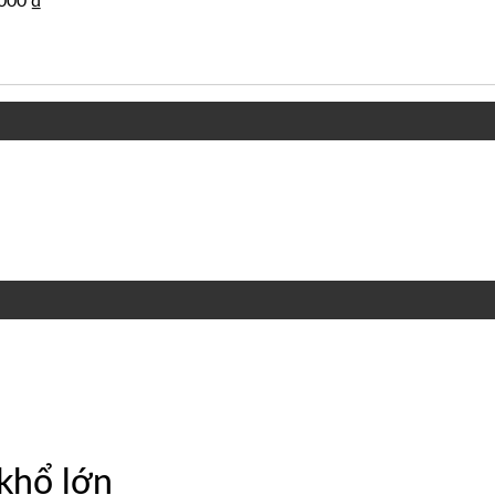
,000
₫
khổ lớn