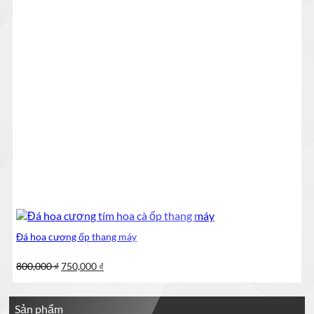
Đá hoa cương ốp thang máy
Giá
Giá
800,000
₫
750,000
₫
gốc
hiện
là:
tại
800,000 ₫.
là:
Sản phẩm
750,000 ₫.