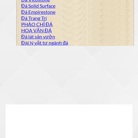
Đá Solid Surface
Đá Empirestone
Đá Trang Trí
PHÀO CHỈ ĐÁ
HOA VĂN ĐÁ
Đá lát sân vườn
Đại lý vật tư ngành đá