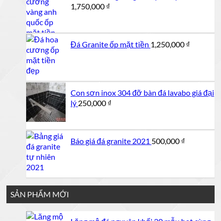
1,750,000
₫
Đá Granite ốp mặt tiền
1,250,000
₫
Con sơn inox 304 đỡ bàn đá lavabo giá đại
lý
250,000
₫
Báo giá đá granite 2021
500,000
₫
SẢN PHẨM MỚI