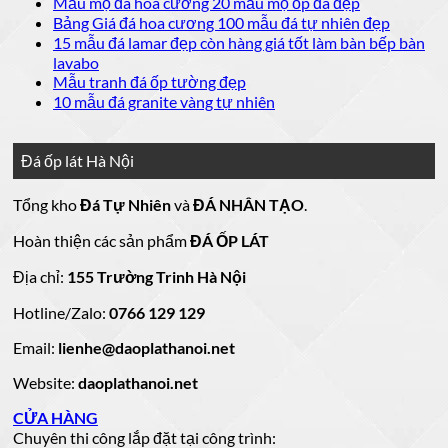
có
Không
Mẫu mộ đá hoa cương 20 mẫu mộ ốp đá đẹp
ở
luận
bình
có
Không
Bảng Giá đá hoa cương 100 mẫu đá tự nhiên đẹp
Báo
ở
luận
bình
có
15 mẫu đá lamar đẹp còn hàng giá tốt làm bàn bếp bàn
giá
ở
20
luận
bình
Không
lavabo
đá
mẫu
Đá
ở
luận
có
Không
Mẫu tranh đá ốp tường đẹp
ốp
đá
lát
Mẫu
ở
bình
có
Không
10 mẫu đá granite vàng tự nhiên
thang
nền
ốp
mộ
Bảng
luận
bình
có
máy
nhà
mặt
ở
luận
đá
Giá
bình
đẹp
tiền
ở
đá
15
luận
hoa
Đá ốp lát Hà Nội
mẫu
đẹp
Mẫu
ở
cương
hoa
cương
đá
tranh
10
20
Tổng kho
Đá Tự Nhiên
và
ĐÁ NHÂN TẠO
.
đá
mẫu
mẫu
100
lamar
mẫu
đẹp
ốp
đá
mộ
Hoàn thiện các sản phẩm
ĐÁ ỐP LÁT
đá
còn
tường
granite
ốp
hàng
vàng
tự
đẹp
đá
Địa chỉ:
155 Trường Trinh Hà Nội
giá
tự
nhiên
đẹp
Hotline/Zalo:
tốt
0766 129 129
nhiên
đẹp
làm
Email:
lienhe@daoplathanoi.net
bàn
bếp
Website:
daoplathanoi.net
bàn
lavabo
CỬA HÀNG
Chuyên thi công lắp đặt tại công trình: