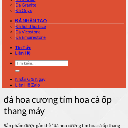
Đá Granite
Đá Onyx
ĐÁ NHÂN TẠO
Đá Solid Surface
Đá Vicostone
Đá Empirestone
Tin Tức
Liên Hệ
Tìm
kiếm:
Nhấn Gọi Ngay
Liên Hệ Zalo
đá hoa cương tím hoa cà ốp
thang máy
Sản phẩm được gắn thẻ “đá hoa cương tím hoa cà ốp thang