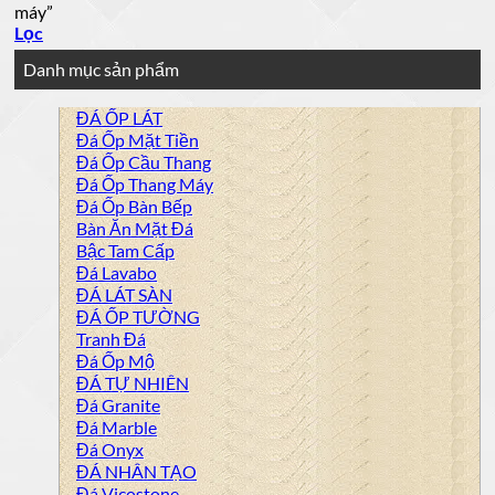
máy”
Lọc
Danh mục sản phẩm
ĐÁ ỐP LÁT
Đá Ốp Mặt Tiền
Đá Ốp Cầu Thang
Đá Ốp Thang Máy
Đá Ốp Bàn Bếp
Bàn Ăn Mặt Đá
Bậc Tam Cấp
Đá Lavabo
ĐÁ LÁT SÀN
ĐÁ ỐP TƯỜNG
Tranh Đá
Đá Ốp Mộ
ĐÁ TỰ NHIÊN
Đá Granite
Đá Marble
Đá Onyx
ĐÁ NHÂN TẠO
Đá Vicostone