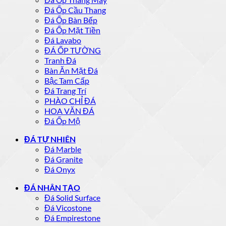
Đá Ốp Cầu Thang
Đá Ốp Bàn Bếp
Đá Ốp Mặt Tiền
Đá Lavabo
ĐÁ ỐP TƯỜNG
Tranh Đá
Bàn Ăn Mặt Đá
Bậc Tam Cấp
Đá Trang Trí
PHÀO CHỈ ĐÁ
HOA VĂN ĐÁ
Đá Ốp Mộ
ĐÁ TỰ NHIÊN
Đá Marble
Đá Granite
Đá Onyx
ĐÁ NHÂN TẠO
Đá Solid Surface
Đá Vicostone
Đá Empirestone