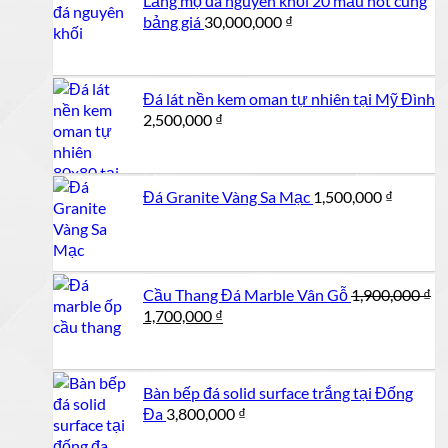
Lăng mộ đá nguyên khối 20 mẫu hot cùng
bảng giá
30,000,000
₫
Đá lát nền kem oman tự nhiên tại Mỹ Đình
2,500,000
₫
Đá Granite Vàng Sa Mạc
1,500,000
₫
Cầu Thang Đá Marble Vân Gỗ
1,900,000
₫
Giá
Giá
1,700,000
₫
gốc
hiện
là:
tại
1,900,000 ₫.
là:
Bàn bếp đá solid surface trắng tại Đống
1,700,000 ₫.
Đa
3,800,000
₫