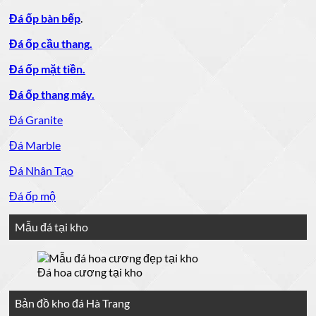
Đá ốp bàn bếp
.
Đá ốp cầu thang.
Đá ốp mặt tiền.
Đá ốp thang máy.
Đá Granite
Đá Marble
Đá Nhân Tạo
Đá ốp mộ
Mẫu đá tại kho
Đá hoa cương tại kho
Bản đồ kho đá Hà Trang