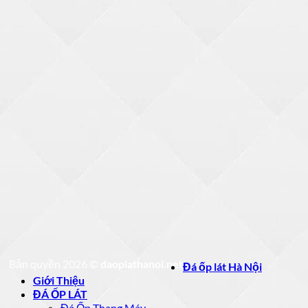
Bản quyền 2026 ©
daoplathanoi.net
Đá ốp lát Hà Nội
Giới Thiệu
ĐÁ ỐP LÁT
Đá Ốp Thang Máy