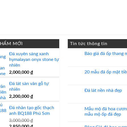
PHẨM MỚI
Tin tức thông tin
Báo giá đá ốp thang 
Đá xuyên sáng xanh
hymalayan onyx stone tự
Không
có
nhiên
bình
luận
20 mẫu đá ốp mặt tiề
2,000,000
₫
ở
Báo
Không
giá
có
Đá lát sàn vân gỗ tự
đá
bình
nhiên
ốp
luận
Đá lát nền nhà đẹp
thang
ở
2,200,000
₫
máy
20
Không
mẫu
có
đá
bình
Đá nhân tạo gốc thạch
ốp
luận
Mẫu mộ đá hoa cươn
mặt
ở
anh BQ188 Phú Sơn
mẫu mộ ốp đá đẹp
tiền
Đá
đẹp
lát
3,000,000
₫
Không
nền
có
Giá
Giá
2,850,000
₫
nhà