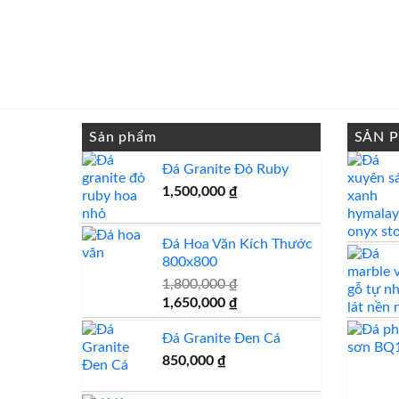
Sản phẩm
SẢN 
Đá Granite Đỏ Ruby
1,500,000
₫
Đá Hoa Văn Kích Thước
800x800
1,800,000
₫
Giá
Giá
1,650,000
₫
gốc
hiện
Đá Granite Đen Cá
là:
tại
1,800,000 ₫.
là:
850,000
₫
1,650,000 ₫.