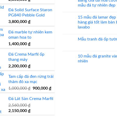
Bảng Giá đá hoa cươ
bình
đẹp
gốc
hiện
luận
mẫu đá tự nhiên đẹp
ở
Đá Solid Surface Staron
là:
tại
Mẫu
Không
mộ
có
PG840 Pebble Gold
3,000,000 ₫.
là:
15 mẫu đá lamar đẹp
đá
bình
2,850,000 ₫.
hoa
3,800,000
₫
luận
hàng giá tốt làm bàn
cương
ở
lavabo
20
Bảng
mẫu
Giá
Đá marble tự nhiên kem
Không
mộ
đá
có
oman hoa to
ốp
hoa
Mẫu tranh đá ốp tườ
bình
đá
cương
luận
1,400,000
₫
đẹp
100
Không
ở
mẫu
có
15
đá
bình
mẫu
Đá Crema Marfil ốp
tự
luận
10 mẫu đá granite và
đá
nhiên
ở
thang máy
lamar
nhiên
đẹp
Mẫu
đẹp
tranh
2,200,000
₫
còn
Không
đá
hàng
có
ốp
giá
bình
tường
Tam cấp đá đen rừng trải
tốt
luận
đẹp
làm
ở
thảm đỏ xa mạc
bàn
10
bếp
mẫu
Giá
Giá
1,000,000
₫
900,000
₫
bàn
đá
gốc
hiện
lavabo
granite
vàng
Đá Lát Sàn Crema Marfil
là:
tại
tự
1,000,000 ₫.
là:
nhiên
2,560,000
₫
900,000 ₫.
Giá
Giá
2,150,000
₫
gốc
hiện