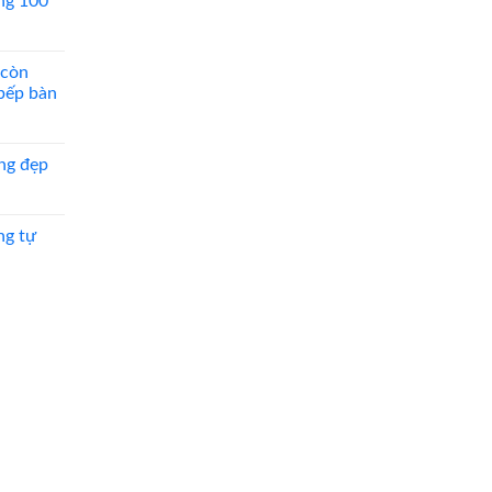
ng 100
 còn
 bếp bàn
ng đẹp
ng tự