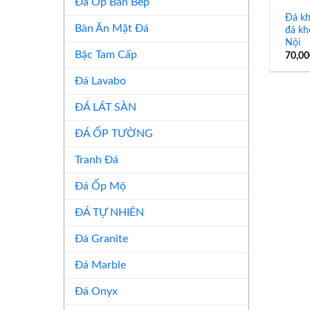
Đá Ốp Bàn Bếp
Đá k
Bàn Ăn Mặt Đá
đá khò
Nội
Bậc Tam Cấp
70,0
Đá Lavabo
ĐÁ LÁT SÀN
ĐÁ ỐP TƯỜNG
Tranh Đá
Đá Ốp Mộ
ĐÁ TỰ NHIÊN
Đá Granite
Đá Marble
Đá Onyx