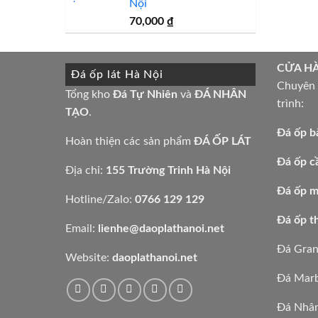
Nội
7,000,000 ₫.
70,000
₫
CỬA H
Đá ốp lát Hà Nội
Chuyên t
Tổng kho
Đá Tự Nhiên
và
ĐÁ NHÂN
trình:
TẠO
.
Đá ốp b
Hoàn thiện các sản phẩm
ĐÁ ỐP LÁT
Đá ốp c
Địa chỉ:
155 Trường Trinh Hà Nội
Đá ốp mặ
Hotline/Zalo:
0766 129 129
Đá ốp t
Email:
lienhe@daoplathanoi.net
Đá Gran
Website:
daoplathanoi.net
Đá Marb
Đá Nhân