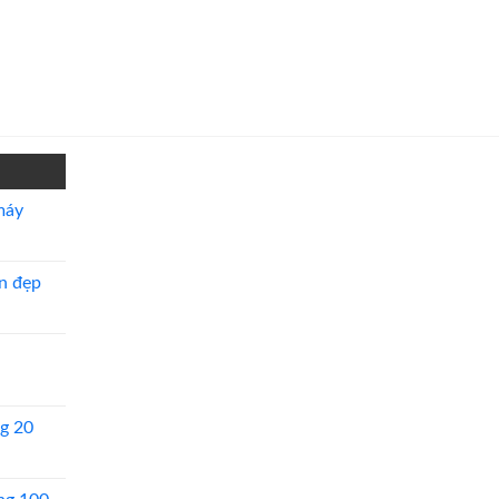
máy
n đẹp
g 20