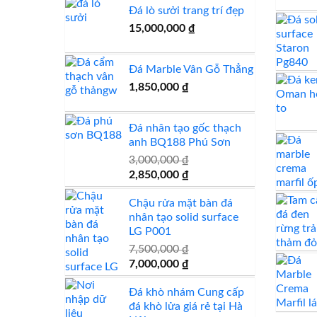
Đá lò sưởi trang trí đẹp
15,000,000
₫
Đá Marble Vân Gỗ Thẳng
1,850,000
₫
Đá nhân tạo gốc thạch
anh BQ188 Phú Sơn
3,000,000
₫
Giá
Giá
2,850,000
₫
gốc
hiện
Chậu rửa mặt bàn đá
là:
tại
nhân tạo solid surface
3,000,000 ₫.
là:
LG P001
2,850,000 ₫.
7,500,000
₫
Giá
Giá
7,000,000
₫
gốc
hiện
Đá khò nhám Cung cấp
là:
tại
đá khò lửa giá rẻ tại Hà
7,500,000 ₫.
là: