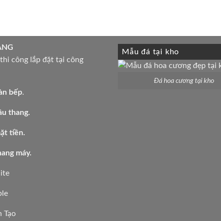
là:
tại
2,560,000 ₫.
là:
2,150,000 ₫.
ÀNG
Mẫu đá tại kho
hi công lắp đặt tại công
Đá hoa cương tại kho
àn bếp
.
ầu thang.
t tiền.
hang máy.
ite
le
 Tạo