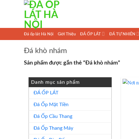
Skip
to
content
Đá ốp lát Hà Nội
Giới Thiệu
ĐÁ ỐP LÁT
ĐÁ TỰ NHIÊN
Đá khò nhám
Sản phẩm được gắn thẻ “Đá khò nhám”
Danh mục sản phẩm
ĐÁ ỐP LÁT
Đá Ốp Mặt Tiền
Đá Ốp Cầu Thang
Đá Ốp Thang Máy