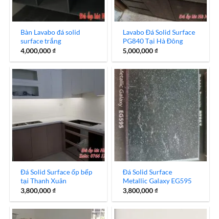
Bàn Lavabo đá solid
Lavabo Đá Solid Surface
surface trắng
PG840 Tại Hà Đông
4,000,000
₫
5,000,000
₫
Đá Solid Surface ốp bếp
Đá Solid Surface
tại Thanh Xuân
Metallic Galaxy EG595
3,800,000
₫
3,800,000
₫