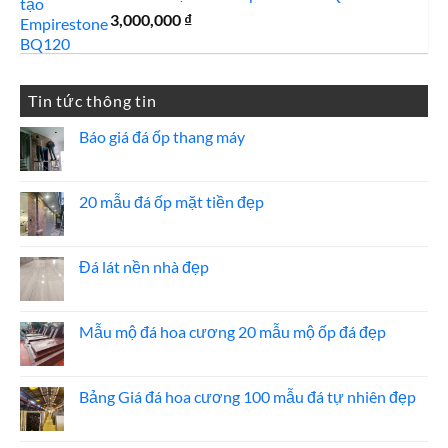
3,000,000
₫
Tin tức thông tin
Báo giá đá ốp thang máy
Không
có
bình
luận
20 mẫu đá ốp mặt tiền đẹp
ở
Báo
Không
giá
có
đá
bình
ốp
luận
Đá lát nền nhà đẹp
thang
ở
máy
20
Không
mẫu
có
đá
bình
ốp
luận
Mẫu mộ đá hoa cương 20 mẫu mộ ốp đá đẹp
mặt
ở
tiền
Đá
Không
đẹp
lát
có
nền
bình
nhà
luận
Bảng Giá đá hoa cương 100 mẫu đá tự nhiên đẹp
đẹp
ở
Mẫu
Không
mộ
có
đá
bình