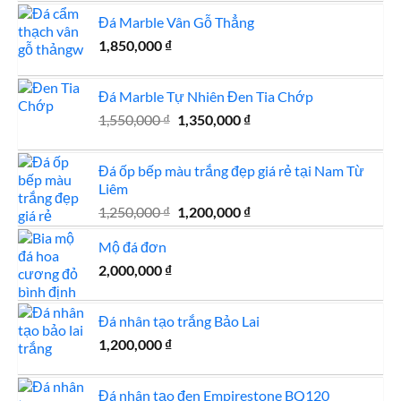
Đá Marble Vân Gỗ Thẳng
1,850,000
₫
Đá Marble Tự Nhiên Đen Tia Chớp
Giá
Giá
1,550,000
₫
1,350,000
₫
gốc
hiện
là:
tại
Đá ốp bếp màu trắng đẹp giá rẻ tại Nam Từ
1,550,000 ₫.
là:
Liêm
1,350,000 ₫.
Giá
Giá
1,250,000
₫
1,200,000
₫
gốc
hiện
Mộ đá đơn
là:
tại
1,250,000 ₫.
là:
2,000,000
₫
1,200,000 ₫.
Đá nhân tạo trắng Bảo Lai
1,200,000
₫
Đá nhân tạo đen Empirestone BQ120