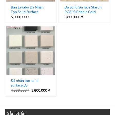
Bàn Lavabo Đá Nhân
Đá Solid Surface Staron
Tạo Solid Surface
PG840 Pebble Gold
5,000,000
₫
3,800,000
₫
Đá nhân tạo solid
surface LG
Giá
Giá
4,000,000
₫
3,800,000
₫
gốc
hiện
là:
tại
4,000,000 ₫.
là:
3,800,000 ₫.
Sản phẩm