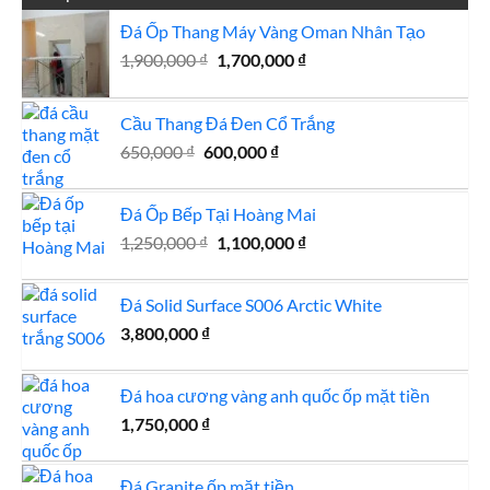
Đá Ốp Thang Máy Vàng Oman Nhân Tạo
Giá
Giá
1,900,000
₫
1,700,000
₫
gốc
hiện
là:
tại
Cầu Thang Đá Đen Cổ Trắng
1,900,000 ₫.
là:
Giá
Giá
1,700,000 ₫.
650,000
₫
600,000
₫
gốc
hiện
là:
tại
Đá Ốp Bếp Tại Hoàng Mai
650,000 ₫.
là:
Giá
Giá
1,250,000
₫
1,100,000
600,000 ₫.
₫
gốc
hiện
là:
tại
Đá Solid Surface S006 Arctic White
1,250,000 ₫.
là:
3,800,000
₫
1,100,000 ₫.
Đá hoa cương vàng anh quốc ốp mặt tiền
1,750,000
₫
Đá Granite ốp mặt tiền