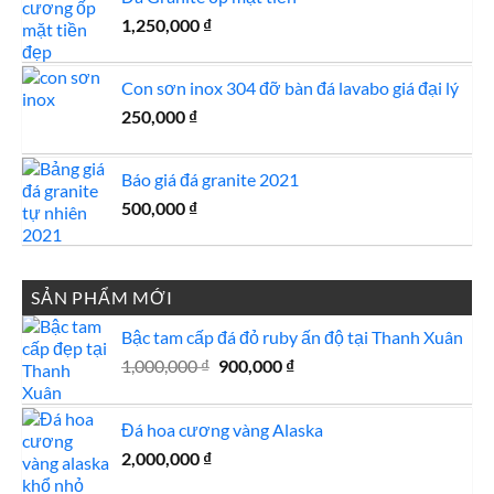
1,250,000
₫
Con sơn inox 304 đỡ bàn đá lavabo giá đại lý
250,000
₫
Báo giá đá granite 2021
500,000
₫
SẢN PHẨM MỚI
Bậc tam cấp đá đỏ ruby ấn độ tại Thanh Xuân
Giá
Giá
1,000,000
₫
900,000
₫
gốc
hiện
là:
tại
Đá hoa cương vàng Alaska
1,000,000 ₫.
là:
900,000 ₫.
2,000,000
₫