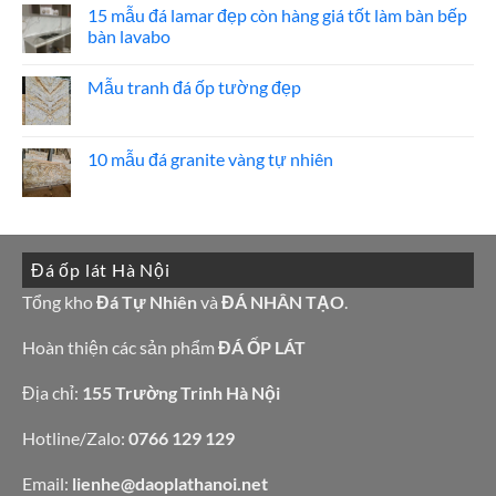
hoa
luận
15 mẫu đá lamar đẹp còn hàng giá tốt làm bàn bếp
cương
ở
bàn lavabo
20
Bảng
mẫu
Giá
Không
mộ
đá
có
ốp
hoa
Mẫu tranh đá ốp tường đẹp
bình
đá
cương
luận
đẹp
100
Không
ở
mẫu
có
15
đá
bình
mẫu
tự
luận
10 mẫu đá granite vàng tự nhiên
đá
nhiên
ở
lamar
đẹp
Mẫu
Không
đẹp
tranh
có
còn
đá
bình
hàng
ốp
luận
giá
tường
ở
tốt
đẹp
10
làm
Đá ốp lát Hà Nội
mẫu
bàn
đá
bếp
granite
Tổng kho
Đá Tự Nhiên
và
ĐÁ NHÂN TẠO
.
bàn
vàng
lavabo
tự
nhiên
Hoàn thiện các sản phẩm
ĐÁ ỐP LÁT
Địa chỉ:
155 Trường Trinh Hà Nội
Hotline/Zalo:
0766 129 129
Email:
lienhe@daoplathanoi.net