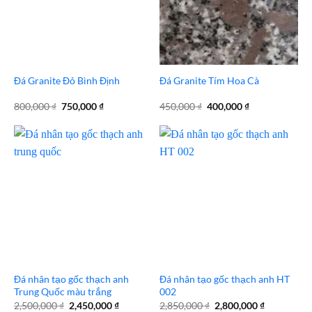
Đá Granite Đỏ Bình Định
Đá Granite Tím Hoa Cà
Giá
Giá
Giá
Giá
800,000
₫
750,000
₫
450,000
₫
400,000
₫
gốc
hiện
gốc
hiện
là:
tại
là:
tại
800,000 ₫.
là:
450,000 ₫.
là:
750,000 ₫.
400,000 ₫.
Đá nhân tạo gốc thạch anh
Đá nhân tạo gốc thạch anh HT
Trung Quốc màu trắng
002
Giá
Giá
Giá
Giá
2,500,000
₫
2,450,000
₫
2,850,000
₫
2,800,000
₫