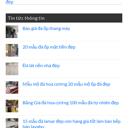
Tin tức thông tin
Báo giá đá ốp thang máy
Không
có
bình
luận
20 mẫu đá ốp mặt tiền đẹp
ở
Báo
Không
giá
có
đá
bình
ốp
luận
Đá lát nền nhà đẹp
thang
ở
máy
20
Không
mẫu
có
đá
bình
ốp
luận
Mẫu mộ đá hoa cương 20 mẫu mộ ốp đá đẹp
mặt
ở
tiền
Đá
Không
đẹp
lát
có
nền
bình
nhà
luận
Bảng Giá đá hoa cương 100 mẫu đá tự nhiên đẹp
đẹp
ở
Mẫu
Không
mộ
có
đá
bình
hoa
luận
15 mẫu đá lamar đẹp còn hàng giá tốt làm bàn bếp
cương
ở
bàn lavabo
20
Bảng