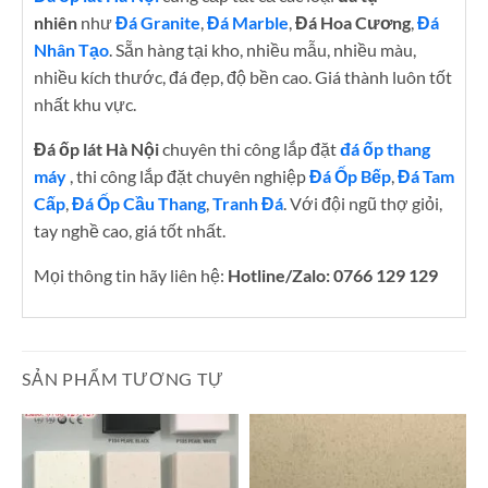
nhiên
như
Đá Granite
,
Đá Marble
,
Đá Hoa Cương
,
Đá
Nhân Tạo
. Sẵn hàng tại kho, nhiều mẫu, nhiều màu,
nhiều kích thước, đá đẹp, độ bền cao. Giá thành luôn tốt
nhất khu vực.
Đá ốp lát Hà Nội
chuyên thi công lắp đặt
đá ốp thang
máy
, thi công lắp đặt chuyên nghiệp
Đá Ốp Bếp
,
Đá Tam
Cấp
,
Đá Ốp Cầu Thang
,
Tranh Đá
. Với đội ngũ thợ giỏi,
tay nghề cao, giá tốt nhất.
Mọi thông tin hãy liên hệ:
Hotline/Zalo: 0766 129 129
SẢN PHẨM TƯƠNG TỰ