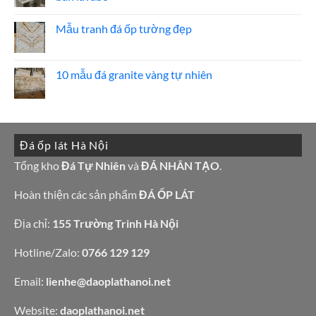
mẫu
Giá
Không
mộ
đá
có
ốp
hoa
Mẫu tranh đá ốp tường đẹp
bình
đá
cương
luận
đẹp
100
Không
ở
mẫu
có
15
đá
bình
mẫu
tự
luận
10 mẫu đá granite vàng tự nhiên
đá
nhiên
ở
lamar
đẹp
Mẫu
Không
đẹp
tranh
có
còn
đá
bình
hàng
ốp
luận
giá
tường
ở
tốt
đẹp
10
làm
Đá ốp lát Hà Nội
mẫu
bàn
đá
bếp
granite
Tổng kho
Đá Tự Nhiên
và
ĐÁ NHÂN TẠO
.
bàn
vàng
lavabo
tự
nhiên
Hoàn thiện các sản phẩm
ĐÁ ỐP LÁT
Địa chỉ:
155 Trường Trinh Hà Nội
Hotline/Zalo:
0766 129 129
Email:
lienhe@daoplathanoi.net
Website:
daoplathanoi.net