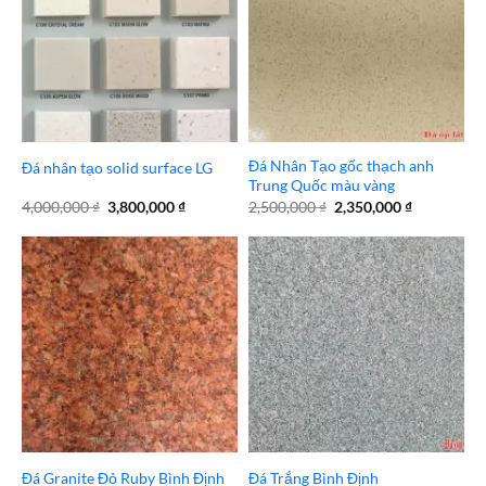
Đá Nhân Tạo gốc thạch anh
Đá nhân tạo solid surface LG
Trung Quốc màu vàng
Giá
Giá
Giá
Giá
4,000,000
₫
3,800,000
₫
2,500,000
₫
2,350,000
₫
gốc
hiện
gốc
hiện
là:
tại
là:
tại
4,000,000 ₫.
là:
2,500,000 ₫.
là:
3,800,000 ₫.
2,350,000 
Đá Granite Đỏ Ruby Bình Định
Đá Trắng Bình Định