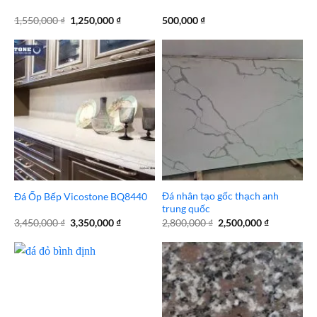
Giá
Giá
1,550,000
₫
1,250,000
₫
500,000
₫
gốc
hiện
là:
tại
1,550,000 ₫.
là:
1,250,000 ₫.
Đá nhân tạo gốc thạch anh
Đá Ốp Bếp Vicostone BQ8440
trung quốc
Giá
Giá
Giá
Giá
3,450,000
₫
3,350,000
₫
2,800,000
₫
2,500,000
₫
gốc
hiện
gốc
hiện
là:
tại
là:
tại
3,450,000 ₫.
là:
2,800,000 ₫.
là:
3,350,000 ₫.
2,500,000 