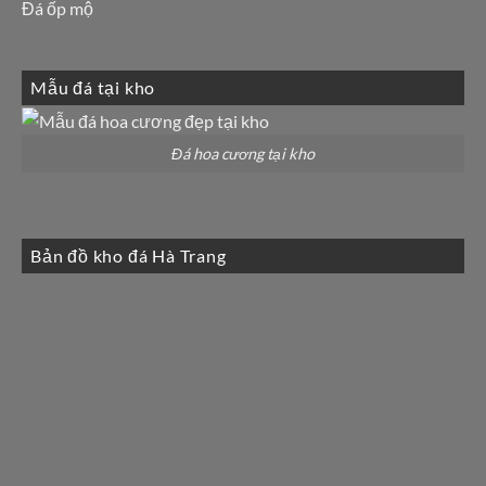
Đá ốp mộ
Mẫu đá tại kho
Đá hoa cương tại kho
Bản đồ kho đá Hà Trang