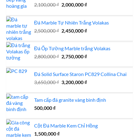
Giá
Giá
2,100,000
₫
2,000,000
₫
gốc
hiện
là:
tại
Đá Marble Tự Nhiên Trắng Volakas
2,100,000 ₫.
là:
Giá
2,000,000 ₫.
Giá
2,500,000
₫
2,450,000
₫
gốc
hiện
là:
tại
Đá Ốp Tường Marble trắng Volakas
2,500,000 ₫.
là:
Giá
Giá
2,800,000
₫
2,750,000
₫
2,450,000 ₫.
gốc
hiện
là:
tại
Đá Solid Surface Staron PC829 Collina Chai
2,800,000 ₫.
là:
Giá
Giá
3,650,000
₫
3,200,000
₫
2,750,000 ₫.
gốc
hiện
là:
tại
Tam cấp đá granite vàng bình định
3,650,000 ₫.
là:
500,000
₫
3,200,000 ₫.
Cột Đá Marble Kem Chỉ Hồng
1,500,000
₫