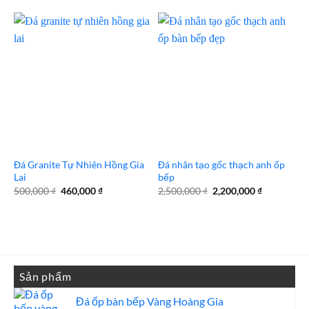
gốc
hiện
gốc
hiện
là:
tại
là:
tại
2,500,000 ₫.
là:
2,850,000 ₫.
là:
2,450,000 ₫.
2,800,000 
Đá Granite Tự Nhiên Hồng Gia
Đá nhân tạo gốc thạch anh ốp
Lai
bếp
Giá
Giá
Giá
Giá
500,000
₫
460,000
₫
2,500,000
₫
2,200,000
₫
gốc
hiện
gốc
hiện
là:
tại
là:
tại
500,000 ₫.
là:
2,500,000 ₫.
là:
460,000 ₫.
2,200,000 
Sản phẩm
Đá ốp bàn bếp Vàng Hoàng Gia