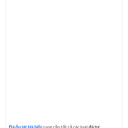
Đá ốp lát Hà Nội
cung cấp tất cả các loại
đá tự