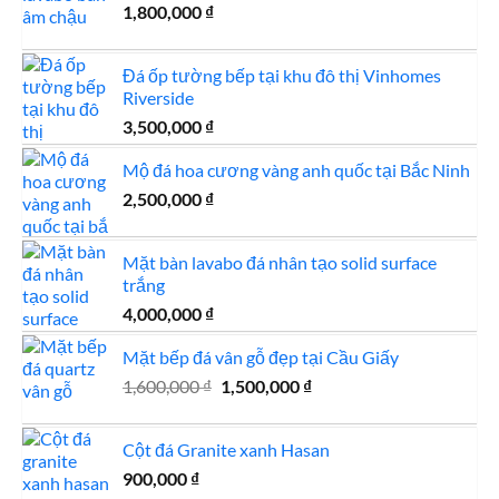
1,800,000
₫
1,200,000 ₫.
Đá ốp tường bếp tại khu đô thị Vinhomes
Riverside
3,500,000
₫
Mộ đá hoa cương vàng anh quốc tại Bắc Ninh
2,500,000
₫
Mặt bàn lavabo đá nhân tạo solid surface
trắng
4,000,000
₫
Mặt bếp đá vân gỗ đẹp tại Cầu Giấy
Giá
Giá
1,600,000
₫
1,500,000
₫
gốc
hiện
là:
tại
Cột đá Granite xanh Hasan
1,600,000 ₫.
là:
900,000
₫
1,500,000 ₫.