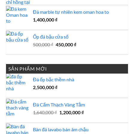
Đá marble tự nhiên kem oman hoa to
1,400,000
₫
Ốp đá bậu cửa sổ
Giá
Giá
500,000
₫
450,000
₫
gốc
hiện
là:
tại
500,000 ₫.
là:
SẢN PHẨM MỚI
450,000 ₫.
Đá ốp bậc thềm nhà
2,500,000
₫
Đá Cẩm Thạch Vàng Tằm
Giá
Giá
1,640,000
₫
1,200,000
₫
gốc
hiện
là:
tại
Bàn đá lavabo bán âm chậu
1,640,000 ₫.
là: