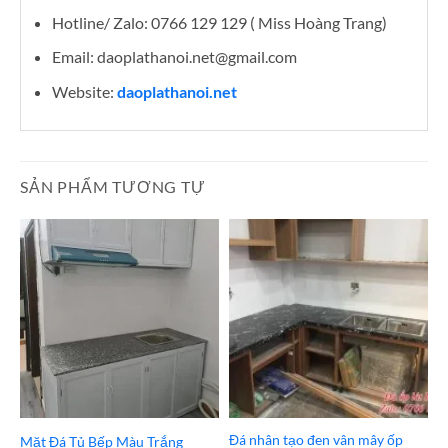
Hotline/ Zalo: 0766 129 129 ( Miss Hoàng Trang)
Email: daoplathanoi.net@gmail.com
Website:
daoplathanoi.net
SẢN PHẨM TƯƠNG TỰ
Đá nhân tạo đen vân mây ốp
Mặt Đá Tủ Bếp Màu Trắng