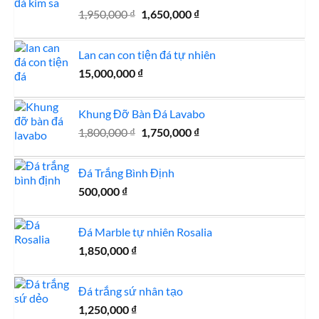
Giá
Giá
1,950,000
₫
1,650,000
₫
2,150,000 ₫.
gốc
hiện
là:
tại
Lan can con tiện đá tự nhiên
1,950,000 ₫.
là:
15,000,000
₫
1,650,000 ₫.
Khung Đỡ Bàn Đá Lavabo
Giá
Giá
1,800,000
₫
1,750,000
₫
gốc
hiện
là:
tại
Đá Trắng Bình Định
1,800,000 ₫.
là:
500,000
₫
1,750,000 ₫.
Đá Marble tự nhiên Rosalia
1,850,000
₫
Đá trắng sứ nhân tạo
1,250,000
₫