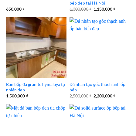
bếp đẹp tại Hà Nội
Giá
Giá
650,000
₫
1,300,000
₫
1,150,000
₫
gốc
hiện
là:
tại
1,300,000 ₫.
là:
1,150,000 
Bàn bếp đá granite hymalaya tự
Đá nhân tạo gốc thạch anh ốp
nhiên đẹp
bếp
Giá
Giá
1,500,000
₫
2,500,000
₫
2,200,000
₫
gốc
hiện
là:
tại
2,500,000 ₫.
là:
2,200,000 