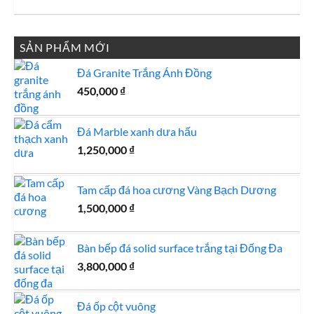
SẢN PHẨM MỚI
Đá Granite Trắng Ánh Đồng
450,000
₫
Đá Marble xanh dưa hấu
1,250,000
₫
Tam cấp đá hoa cương Vàng Bạch Dương
1,500,000
₫
Bàn bếp đá solid surface trắng tại Đống Đa
3,800,000
₫
Đá ốp cột vuông