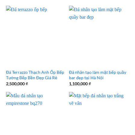
gốc
hiện
là:
tại
1,100,000 ₫.
là:
1,050,000 ₫.
Đá Terrazzo Thạch Anh Ốp Bếp
Đá nhân tạo làm mặt bếp quầy
Tường Bếp Bền Đẹp Giá Rẻ
bar đẹp tại Hà Nội
2,500,000
₫
1,100,000
₫