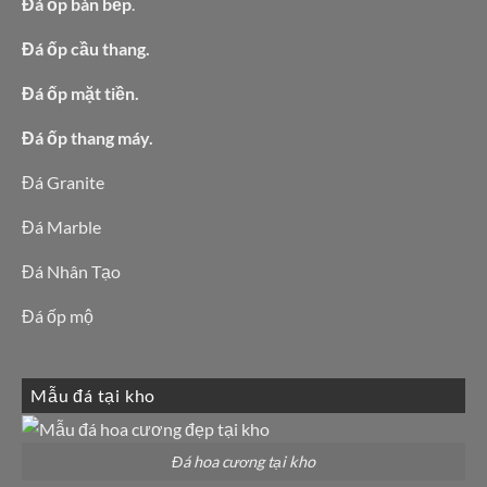
Đá ốp bàn bếp
.
Đá ốp cầu thang.
Đá ốp mặt tiền.
Đá ốp thang máy.
Đá Granite
Đá Marble
Đá Nhân Tạo
Đá ốp mộ
Mẫu đá tại kho
Đá hoa cương tại kho