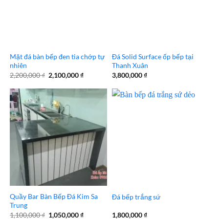
Mặt đá bàn bếp đen tia chớp tự
Đá Solid Surface ốp bếp tại
nhiên
Thanh Xuân
Giá
Giá
2,200,000
₫
2,100,000
₫
3,800,000
₫
gốc
hiện
là:
tại
2,200,000 ₫.
là:
2,100,000 ₫.
Quầy Bar Bàn Bếp Đá Kim Sa
Đá bếp trắng sứ
Trung
Giá
Giá
1,100,000
₫
1,050,000
₫
1,800,000
₫