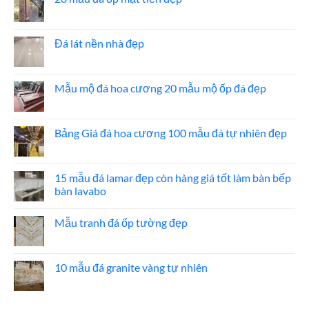
ở
Báo
Không
giá
có
đá
bình
ốp
luận
Đá lát nền nhà đẹp
thang
ở
máy
20
Không
mẫu
có
đá
bình
ốp
luận
Mẫu mộ đá hoa cương 20 mẫu mộ ốp đá đẹp
mặt
ở
tiền
Đá
Không
đẹp
lát
có
nền
bình
nhà
luận
Bảng Giá đá hoa cương 100 mẫu đá tự nhiên đẹp
đẹp
ở
Mẫu
Không
mộ
có
đá
bình
hoa
luận
15 mẫu đá lamar đẹp còn hàng giá tốt làm bàn bếp
cương
ở
bàn lavabo
20
Bảng
mẫu
Giá
Không
mộ
đá
có
ốp
hoa
Mẫu tranh đá ốp tường đẹp
bình
đá
cương
luận
đẹp
100
Không
ở
mẫu
có
15
đá
bình
mẫu
tự
luận
10 mẫu đá granite vàng tự nhiên
đá
nhiên
ở
lamar
đẹp
Mẫu
Không
đẹp
tranh
có
còn
đá
bình
hàng
ốp
luận