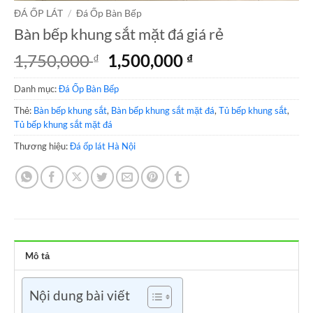
ĐÁ ỐP LÁT
/
Đá Ốp Bàn Bếp
Bàn bếp khung sắt mặt đá giá rẻ
Giá
Giá
1,750,000
1,500,000
₫
₫
gốc
hiện
Danh mục:
Đá Ốp Bàn Bếp
là:
tại
1,750,000 ₫.
là:
Thẻ:
Bàn bếp khung sắt
,
Bàn bếp khung sắt mặt đá
,
Tủ bếp khung sắt
,
1,500,000 ₫.
Tủ bếp khung sắt mặt đá
Thương hiệu:
Đá ốp lát Hà Nội
Mô tả
Nội dung bài viết