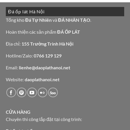
giá
tường
ở
tốt
đẹp
10
làm
Đá ốp lát Hà Nội
mẫu
bàn
đá
bếp
granite
Tổng kho
Đá Tự Nhiên
và
ĐÁ NHÂN TẠO
.
bàn
vàng
lavabo
tự
nhiên
Hoàn thiện các sản phẩm
ĐÁ ỐP LÁT
Địa chỉ:
155 Trường Trinh Hà Nội
Hotline/Zalo:
0766 129 129
Email:
lienhe@daoplathanoi.net
Website:
daoplathanoi.net
CỬA HÀNG
Chuyên thi công lắp đặt tại công trình: