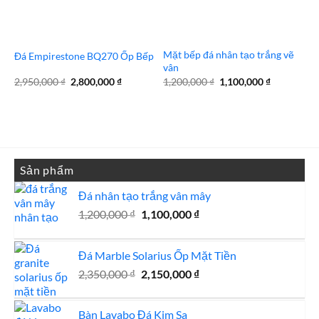
Mặt bếp đá nhân tạo trắng vẽ
Đá Empirestone BQ270 Ốp Bếp
vân
Giá
Giá
Giá
Giá
2,950,000
₫
2,800,000
₫
1,200,000
₫
1,100,000
₫
gốc
hiện
gốc
hiện
là:
tại
là:
tại
2,950,000 ₫.
là:
1,200,000 ₫.
là:
2,800,000 ₫.
1,100,000 
Sản phẩm
Đá nhân tạo trắng vân mây
Giá
Giá
1,200,000
₫
1,100,000
₫
gốc
hiện
là:
tại
Đá Marble Solarius Ốp Mặt Tiền
1,200,000 ₫.
là:
Giá
1,100,000 ₫.
Giá
2,350,000
₫
2,150,000
₫
gốc
hiện
là:
tại
Bàn Lavabo Đá Kim Sa
2,350,000 ₫.
là: