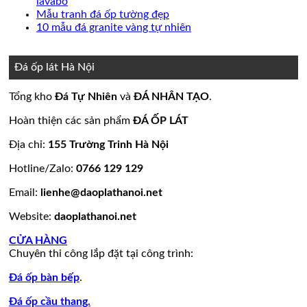
Không
luận
bình
lavabo
Đá
đá
mẫu
ở
có
Không
luận
Mẫu tranh đá ốp tường đẹp
lát
ốp
đá
Mẫu
ở
bình
có
Không
10 mẫu đá granite vàng tự nhiên
nền
thang
ốp
mộ
Bảng
luận
bình
có
ở
nhà
máy
mặt
đá
Giá
luận
bình
15
đẹp
tiền
ở
hoa
đá
luận
Đá ốp lát Hà Nội
mẫu
đẹp
Mẫu
ở
cương
hoa
đá
tranh
10
20
cương
Tổng kho
Đá Tự Nhiên
và
ĐÁ NHÂN TẠO
.
lamar
đá
mẫu
mẫu
100
đẹp
ốp
đá
mộ
mẫu
Hoàn thiện các sản phẩm
ĐÁ ỐP LÁT
còn
tường
granite
ốp
đá
hàng
đẹp
vàng
đá
tự
Địa chỉ:
155 Trường Trinh Hà Nội
giá
tự
đẹp
nhiên
Hotline/Zalo:
0766 129 129
tốt
nhiên
đẹp
làm
Email:
lienhe@daoplathanoi.net
bàn
bếp
Website:
daoplathanoi.net
bàn
lavabo
CỬA HÀNG
Chuyên thi công lắp đặt tại công trình:
Đá ốp bàn bếp
.
Đá ốp cầu thang.