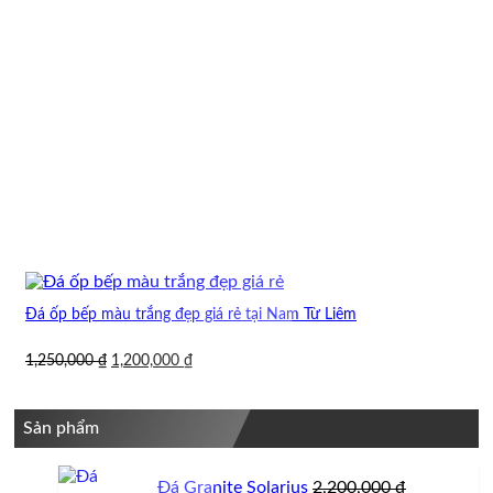
Đá ốp bếp màu trắng đẹp giá rẻ tại Nam Từ Liêm
Giá
Giá
1,250,000
₫
1,200,000
₫
gốc
hiện
là:
tại
1,250,000 ₫.
là:
Sản phẩm
1,200,000 ₫.
Đá Granite Solarius
2,200,000
₫