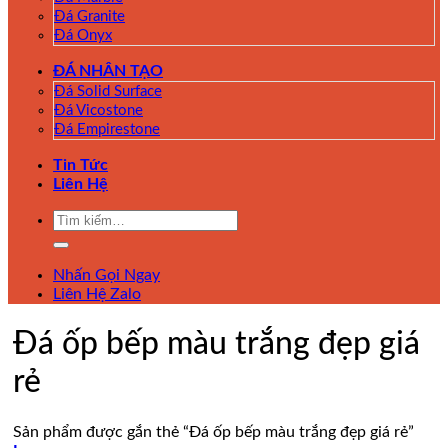
Đá Granite
Đá Onyx
ĐÁ NHÂN TẠO
Đá Solid Surface
Đá Vicostone
Đá Empirestone
Tin Tức
Liên Hệ
Tìm
kiếm:
Nhấn Gọi Ngay
Liên Hệ Zalo
Đá ốp bếp màu trắng đẹp giá
rẻ
Sản phẩm được gắn thẻ “Đá ốp bếp màu trắng đẹp giá rẻ”