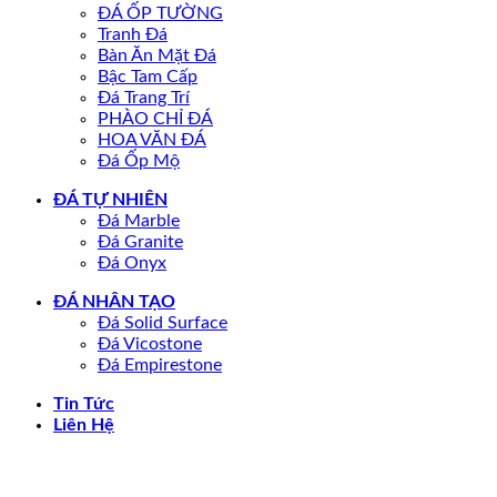
ĐÁ ỐP TƯỜNG
Tranh Đá
Bàn Ăn Mặt Đá
Bậc Tam Cấp
Đá Trang Trí
PHÀO CHỈ ĐÁ
HOA VĂN ĐÁ
Đá Ốp Mộ
ĐÁ TỰ NHIÊN
Đá Marble
Đá Granite
Đá Onyx
ĐÁ NHÂN TẠO
Đá Solid Surface
Đá Vicostone
Đá Empirestone
Tin Tức
Liên Hệ