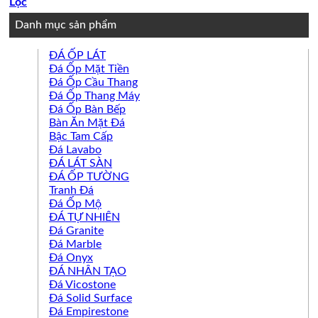
Lọc
Danh mục sản phẩm
ĐÁ ỐP LÁT
Đá Ốp Mặt Tiền
Đá Ốp Cầu Thang
Đá Ốp Thang Máy
Đá Ốp Bàn Bếp
Bàn Ăn Mặt Đá
Bậc Tam Cấp
Đá Lavabo
ĐÁ LÁT SÀN
ĐÁ ỐP TƯỜNG
Tranh Đá
Đá Ốp Mộ
ĐÁ TỰ NHIÊN
Đá Granite
Đá Marble
Đá Onyx
ĐÁ NHÂN TẠO
Đá Vicostone
Đá Solid Surface
Đá Empirestone