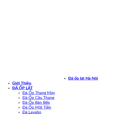
Bản quyền 2026 ©
daoplathanoi.net
Đá ốp lát Hà Nội
Giới Thiệu
ĐÁ ỐP LÁT
Đá Ốp Thang Máy
Đá Ốp Cầu Thang
Đá Ốp Bàn Bếp
Đá Ốp Mặt Tiền
Đá Lavabo