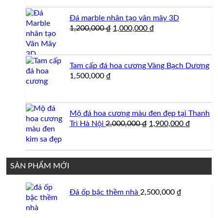
là:
tại
1,250,000 ₫.
là:
Đá marble nhân tạo vân mây 3D
1,200,000
Giá
Giá
1,200,000
₫
1,000,000
₫
gốc
hiện
là:
tại
1,200,000 ₫.
là:
Tam cấp đá hoa cương Vàng Bạch Dương
1,000,000 ₫.
1,500,000
₫
Mộ đá hoa cương màu đen đẹp tại Thanh
Giá
Giá
Trì Hà Nội
2,000,000
₫
1,900,000
₫
gốc
hiện
là:
tại
2,000,000 ₫.
là:
1,900,0
SẢN PHẨM MỚI
Đá ốp bậc thềm nhà
2,500,000
₫