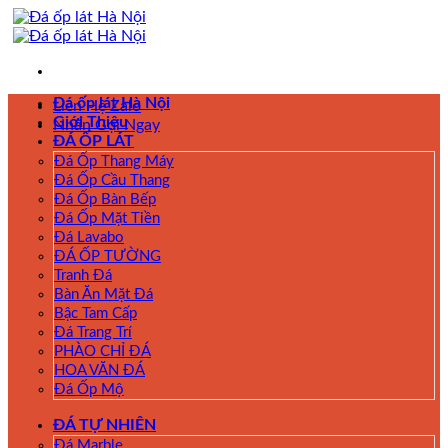
Skip
to
content
Đá ốp lát Hà Nội
Liên Hệ Zalo
Giới Thiệu
Nhấn Gọi Ngay
ĐÁ ỐP LÁT
Đá Ốp Thang Máy
Đá Ốp Cầu Thang
Đá Ốp Bàn Bếp
Đá Ốp Mặt Tiền
Đá Lavabo
ĐÁ ỐP TƯỜNG
Tranh Đá
Bàn Ăn Mặt Đá
Bậc Tam Cấp
Đá Trang Trí
PHÀO CHỈ ĐÁ
HOA VĂN ĐÁ
Đá Ốp Mộ
ĐÁ TỰ NHIÊN
Đá Marble