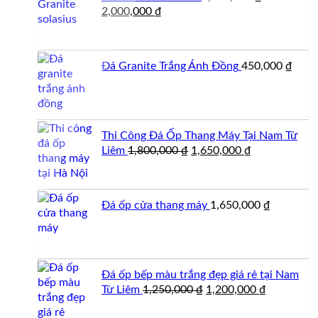
Giá
Giá
2,000,000
₫
gốc
hiện
là:
tại
2,200,000 ₫.
là:
Đá Granite Trắng Ánh Đồng
450,000
₫
2,000,000 ₫.
Thi Công Đá Ốp Thang Máy Tại Nam Từ
Giá
Giá
Liêm
1,800,000
₫
1,650,000
₫
gốc
hiện
là:
tại
1,800,000 ₫.
là:
Đá ốp cửa thang máy
1,650,000
₫
1,650,000 ₫.
Đá ốp bếp màu trắng đẹp giá rẻ tại Nam
Giá
Giá
Từ Liêm
1,250,000
₫
1,200,000
₫
gốc
hiện