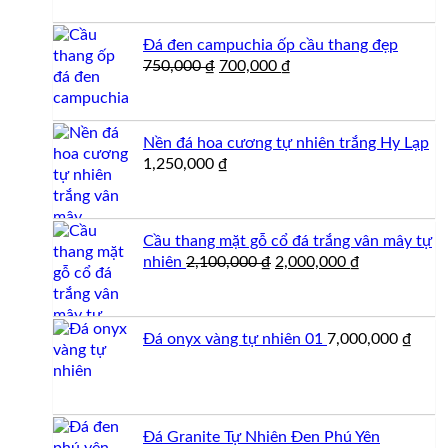
Đá đen campuchia ốp cầu thang đẹp
Giá
Giá
750,000
₫
700,000
₫
gốc
hiện
là:
tại
750,000 ₫.
là:
Nền đá hoa cương tự nhiên trắng Hy Lạp
700,000 ₫.
1,250,000
₫
Cầu thang mặt gỗ cổ đá trắng vân mây tự
Giá
Giá
nhiên
2,100,000
₫
2,000,000
₫
gốc
hiện
là:
tại
2,100,000 ₫.
là:
Đá onyx vàng tự nhiên 01
7,000,000
₫
2,000,000 ₫.
Đá Granite Tự Nhiên Đen Phú Yên