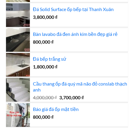
là:
tại
Đá Solid Surface ốp bếp tại Thanh Xuân
1,560,000 ₫.
là:
3,800,000
₫
1,450,000 ₫.
Bàn lavabo đá đen ánh kim bền đẹp giá rẻ
800,000
₫
Đá bếp trắng sứ
1,800,000
₫
Cầu thang ốp đá quý mã não đỏ conslab thạch
anh
Giá
Giá
4,000,000
₫
3,700,000
₫
gốc
hiện
Báo giá đá ốp mặt tiền
là:
tại
4,000,000 ₫.
là:
800,000
₫
3,700,000 ₫.