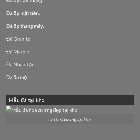
Đá ốp cầu thang.
Đá ốp mặt tiền.
Đá ốp thang máy.
Đá Granite
Đá Marble
Đá Nhân Tạo
Đá ốp mộ
Mẫu đá tại kho
Đá hoa cương tại kho