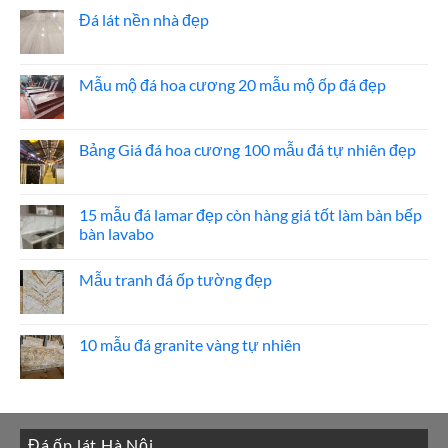
đá
bình
ốp
luận
Đá lát nền nhà đẹp
thang
ở
máy
20
Không
mẫu
có
đá
bình
ốp
luận
Mẫu mộ đá hoa cương 20 mẫu mộ ốp đá đẹp
mặt
ở
tiền
Đá
Không
đẹp
lát
có
nền
bình
nhà
luận
Bảng Giá đá hoa cương 100 mẫu đá tự nhiên đẹp
đẹp
ở
Mẫu
Không
mộ
có
đá
bình
hoa
luận
15 mẫu đá lamar đẹp còn hàng giá tốt làm bàn bếp
cương
ở
bàn lavabo
20
Bảng
mẫu
Giá
Không
mộ
đá
có
ốp
hoa
Mẫu tranh đá ốp tường đẹp
bình
đá
cương
luận
đẹp
100
Không
ở
mẫu
có
15
đá
bình
mẫu
tự
luận
10 mẫu đá granite vàng tự nhiên
đá
nhiên
ở
lamar
đẹp
Mẫu
Không
đẹp
tranh
có
còn
đá
bình
hàng
ốp
luận
giá
tường
ở
tốt
đẹp
10
làm
Đá ốp lát Hà Nội
mẫu