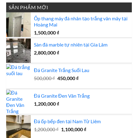
SẢN PHẨM MỚI
Ốp thang máy đá nhân tạo trắng vân mây tại
Hoàng Mai
1,500,000
₫
Sàn đá marble tự nhiên tại Gia Lâm
2,800,000
₫
Đá Granite Trắng Suối Lau
Giá
Giá
500,000
₫
450,000
₫
gốc
hiện
là:
tại
Đá Granite Đen Vân Trắng
500,000 ₫.
là:
1,200,000
₫
450,000 ₫.
Đá ốp bếp đen tại Nam Từ Liêm
Giá
Giá
1,200,000
₫
1,100,000
₫
gốc
hiện