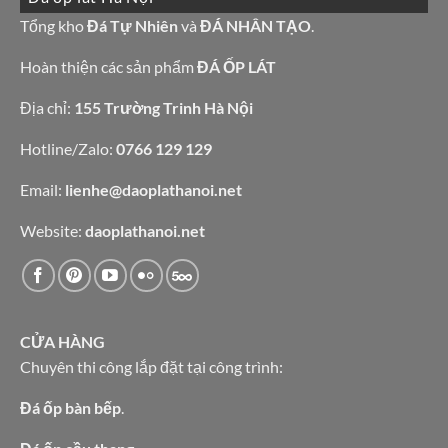
bàn
đá
bếp
granite
Tổng kho
Đá Tự Nhiên
và
ĐÁ NHÂN TẠO
.
bàn
vàng
lavabo
tự
nhiên
Hoàn thiện các sản phẩm
ĐÁ ỐP LÁT
Địa chỉ:
155 Trường Trinh Hà Nội
Hotline/Zalo:
0766 129 129
Email:
lienhe@daoplathanoi.net
Website:
daoplathanoi.net
CỬA HÀNG
Chuyên thi công lắp đặt tại công trình:
Đá ốp bàn bếp
.