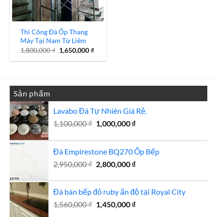
Thi Công Đá Ốp Thang
Máy Tại Nam Từ Liêm
Giá
Giá
1,800,000
₫
1,650,000
₫
gốc
hiện
là:
tại
1,800,000 ₫.
là:
1,650,000 ₫.
Sản phẩm
Lavabo Đá Tự Nhiên Giá Rẻ.
Giá
Giá
1,100,000
₫
1,000,000
₫
gốc
hiện
là:
tại
Đá Empirestone BQ270 Ốp Bếp
1,100,000 ₫.
là:
Giá
1,000,000 ₫.
Giá
2,950,000
₫
2,800,000
₫
gốc
hiện
là:
tại
Đá bàn bếp đỏ ruby ấn độ tại Royal City
2,950,000 ₫.
là:
Giá
Giá
1,560,000
₫
1,450,000
₫
2,800,000 ₫.
gốc
hiện