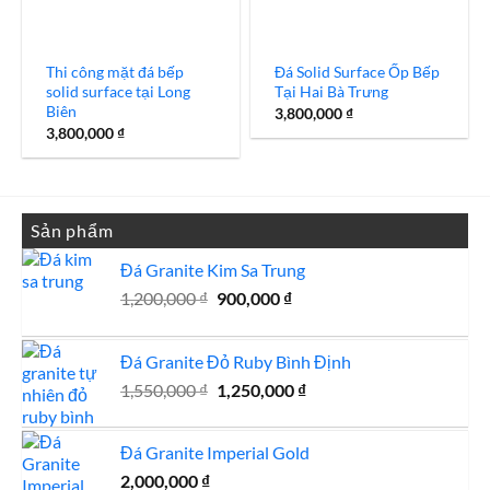
Thi công mặt đá bếp
Đá Solid Surface Ốp Bếp
solid surface tại Long
Tại Hai Bà Trưng
Biên
3,800,000
₫
3,800,000
₫
Sản phẩm
Đá Granite Kim Sa Trung
Giá
Giá
1,200,000
₫
900,000
₫
gốc
hiện
là:
tại
Đá Granite Đỏ Ruby Bình Định
1,200,000 ₫.
là:
Giá
900,000 ₫.
Giá
1,550,000
₫
1,250,000
₫
gốc
hiện
là:
tại
Đá Granite Imperial Gold
1,550,000 ₫.
là:
2,000,000
₫
1,250,000 ₫.