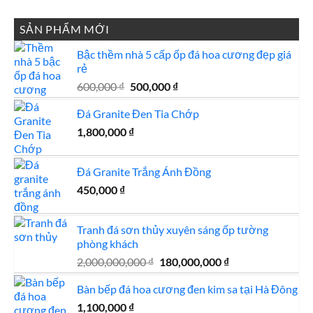
SẢN PHẨM MỚI
Bậc thềm nhà 5 cấp ốp đá hoa cương đẹp giá
rẻ
Giá
Giá
600,000
₫
500,000
₫
gốc
hiện
Đá Granite Đen Tia Chớp
là:
tại
600,000 ₫.
là:
1,800,000
₫
500,000 ₫.
Đá Granite Trắng Ánh Đồng
450,000
₫
Tranh đá sơn thủy xuyên sáng ốp tường
phòng khách
Giá
Giá
2,000,000,000
₫
180,000,000
₫
gốc
hiện
Bàn bếp đá hoa cương đen kim sa tại Hà Đông
là:
tại
2,000,000,000 ₫.
là:
1,100,000
₫