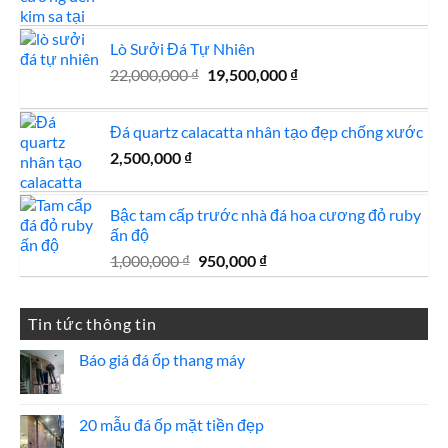
180,000,000 ₫.
Lò Sưởi Đá Tự Nhiên
Giá
Giá
22,000,000
₫
19,500,000
₫
gốc
hiện
là:
tại
Đá quartz calacatta nhân tạo đẹp chống xước
22,000,000 ₫.
là:
2,500,000
₫
19,500,000 ₫.
Bậc tam cấp trước nhà đá hoa cương đỏ ruby
ấn độ
Giá
Giá
1,000,000
₫
950,000
₫
gốc
hiện
là:
tại
1,000,000 ₫.
là:
Tin tức thông tin
950,000 ₫.
Báo giá đá ốp thang máy
Không
có
bình
luận
20 mẫu đá ốp mặt tiền đẹp
ở
Báo
Không