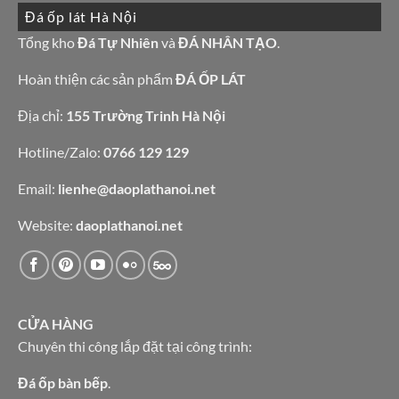
đẹp
10
làm
Đá ốp lát Hà Nội
mẫu
bàn
đá
bếp
granite
Tổng kho
Đá Tự Nhiên
và
ĐÁ NHÂN TẠO
.
bàn
vàng
lavabo
tự
nhiên
Hoàn thiện các sản phẩm
ĐÁ ỐP LÁT
Địa chỉ:
155 Trường Trinh Hà Nội
Hotline/Zalo:
0766 129 129
Email:
lienhe@daoplathanoi.net
Website:
daoplathanoi.net
CỬA HÀNG
Chuyên thi công lắp đặt tại công trình:
Đá ốp bàn bếp
.