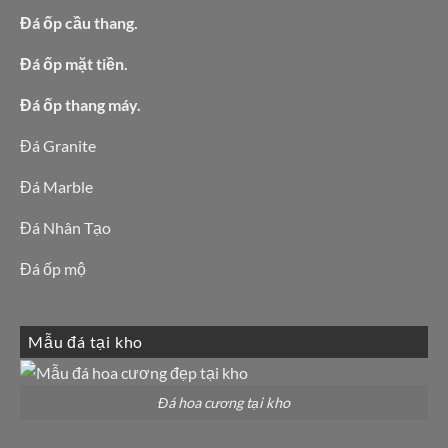
Đá ốp cầu thang.
Đá ốp mặt tiền.
Đá ốp thang máy.
Đá Granite
Đá Marble
Đá Nhân Tạo
Đá ốp mộ
Mẫu đá tại kho
Đá hoa cương tại kho