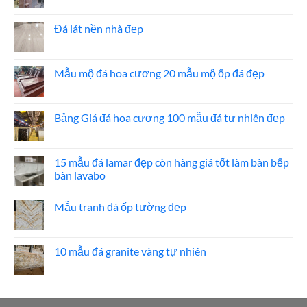
giá
có
đá
bình
ốp
luận
Đá lát nền nhà đẹp
thang
ở
máy
20
Không
mẫu
có
đá
bình
ốp
luận
Mẫu mộ đá hoa cương 20 mẫu mộ ốp đá đẹp
mặt
ở
tiền
Đá
Không
đẹp
lát
có
nền
bình
nhà
luận
Bảng Giá đá hoa cương 100 mẫu đá tự nhiên đẹp
đẹp
ở
Mẫu
Không
mộ
có
đá
bình
hoa
luận
15 mẫu đá lamar đẹp còn hàng giá tốt làm bàn bếp
cương
ở
bàn lavabo
20
Bảng
mẫu
Giá
Không
mộ
đá
có
ốp
hoa
Mẫu tranh đá ốp tường đẹp
bình
đá
cương
luận
đẹp
100
Không
ở
mẫu
có
15
đá
bình
mẫu
tự
luận
10 mẫu đá granite vàng tự nhiên
đá
nhiên
ở
lamar
đẹp
Mẫu
Không
đẹp
tranh
có
còn
đá
bình
hàng
ốp
luận
giá
tường
ở
tốt