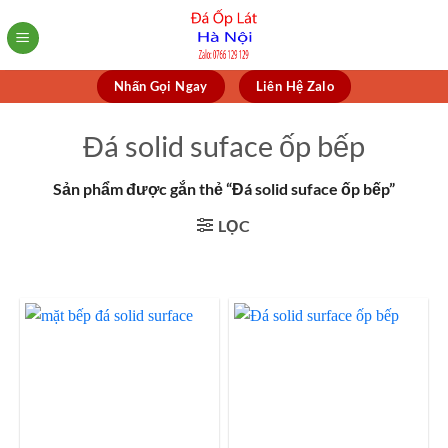
Skip
to
content
Nhấn Gọi Ngay
Liên Hệ Zalo
Đá solid suface ốp bếp
Sản phẩm được gắn thẻ “Đá solid suface ốp bếp”
LỌC