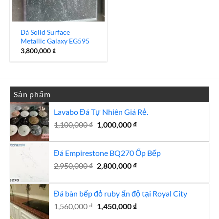
Đá Solid Surface
Metallic Galaxy EG595
3,800,000
₫
Sản phẩm
Lavabo Đá Tự Nhiên Giá Rẻ.
Giá
Giá
1,100,000
₫
1,000,000
₫
gốc
hiện
là:
tại
Đá Empirestone BQ270 Ốp Bếp
1,100,000 ₫.
là:
Giá
1,000,000 ₫.
Giá
2,950,000
₫
2,800,000
₫
gốc
hiện
là:
tại
Đá bàn bếp đỏ ruby ấn độ tại Royal City
2,950,000 ₫.
là:
Giá
Giá
1,560,000
₫
1,450,000
₫
2,800,000 ₫.
gốc
hiện