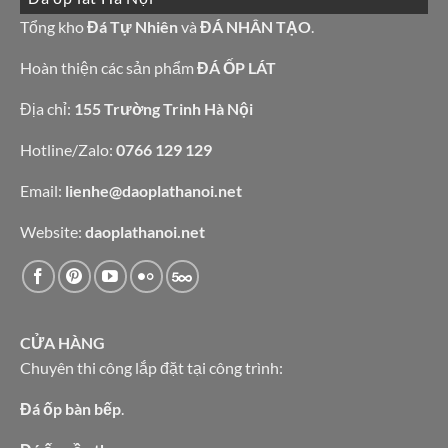
bàn
đá
bếp
granite
Tổng kho
Đá Tự Nhiên
và
ĐÁ NHÂN TẠO
.
bàn
vàng
lavabo
tự
nhiên
Hoàn thiện các sản phẩm
ĐÁ ỐP LÁT
Địa chỉ:
155 Trường Trinh Hà Nội
Hotline/Zalo:
0766 129 129
Email:
lienhe@daoplathanoi.net
Website:
daoplathanoi.net
CỬA HÀNG
Chuyên thi công lắp đặt tại công trình:
Đá ốp bàn bếp
.