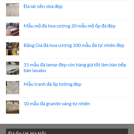
đá
bình
ốp
luận
Đá lát nền nhà đẹp
thang
ở
máy
20
Không
mẫu
có
đá
bình
ốp
luận
Mẫu mộ đá hoa cương 20 mẫu mộ ốp đá đẹp
mặt
ở
tiền
Đá
Không
đẹp
lát
có
nền
bình
nhà
luận
Bảng Giá đá hoa cương 100 mẫu đá tự nhiên đẹp
đẹp
ở
Mẫu
Không
mộ
có
đá
bình
hoa
luận
15 mẫu đá lamar đẹp còn hàng giá tốt làm bàn bếp
cương
ở
bàn lavabo
20
Bảng
mẫu
Giá
Không
mộ
đá
có
ốp
hoa
Mẫu tranh đá ốp tường đẹp
bình
đá
cương
luận
đẹp
100
Không
ở
mẫu
có
15
đá
bình
mẫu
tự
luận
10 mẫu đá granite vàng tự nhiên
đá
nhiên
ở
lamar
đẹp
Mẫu
Không
đẹp
tranh
có
còn
đá
bình
hàng
ốp
luận
giá
tường
ở
tốt
đẹp
10
làm
Đá ốp lát Hà Nội
mẫu