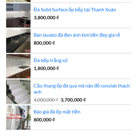
là:
tại
Đá Solid Surface ốp bếp tại Thanh Xuân
1,560,000 ₫.
là:
3,800,000
₫
1,450,000 ₫.
Bàn lavabo đá đen ánh kim bền đẹp giá rẻ
800,000
₫
Đá bếp trắng sứ
1,800,000
₫
Cầu thang ốp đá quý mã não đỏ conslab thạch
anh
Giá
Giá
4,000,000
₫
3,700,000
₫
gốc
hiện
Báo giá đá ốp mặt tiền
là:
tại
4,000,000 ₫.
là:
800,000
₫
3,700,000 ₫.