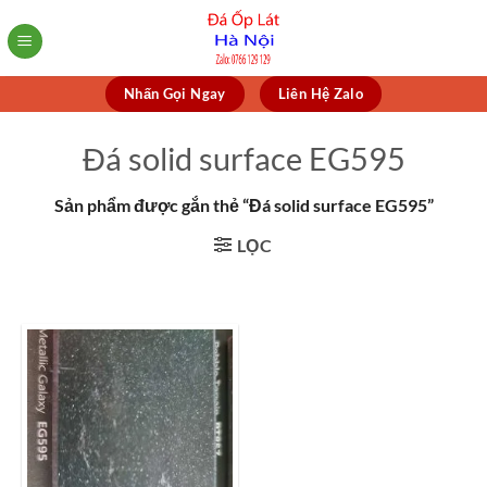
Skip
to
content
Nhấn Gọi Ngay
Liên Hệ Zalo
Đá solid surface EG595
Sản phẩm được gắn thẻ “Đá solid surface EG595”
LỌC