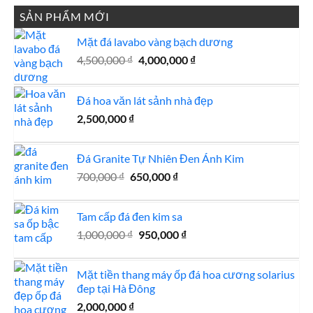
SẢN PHẨM MỚI
Mặt đá lavabo vàng bạch dương
Giá
Giá
4,500,000
₫
4,000,000
₫
gốc
hiện
là:
tại
Đá hoa văn lát sảnh nhà đẹp
4,500,000 ₫.
là:
4,000,000 ₫.
2,500,000
₫
Đá Granite Tự Nhiên Đen Ánh Kim
Giá
Giá
700,000
₫
650,000
₫
gốc
hiện
là:
tại
Tam cấp đá đen kim sa
700,000 ₫.
là:
Giá
Giá
1,000,000
₫
950,000
650,000 ₫.
₫
gốc
hiện
là:
tại
Mặt tiền thang máy ốp đá hoa cương solarius
1,000,000 ₫.
là:
đep tại Hà Đông
950,000 ₫.
2,000,000
₫