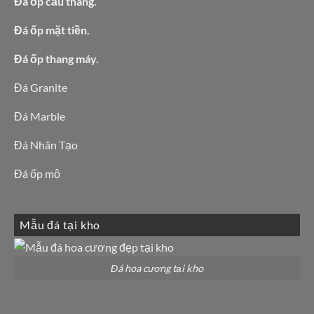
Đá ốp cầu thang.
Đá ốp mặt tiền.
Đá ốp thang máy.
Đá Granite
Đá Marble
Đá Nhân Tạo
Đá ốp mộ
Mẫu đá tại kho
Đá hoa cương tại kho