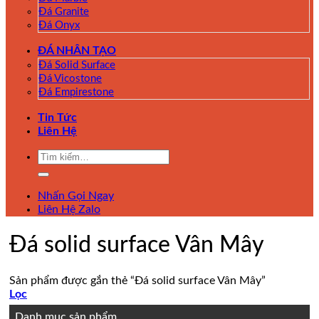
Đá Granite
Đá Onyx
ĐÁ NHÂN TẠO
Đá Solid Surface
Đá Vicostone
Đá Empirestone
Tin Tức
Liên Hệ
Tìm
kiếm:
Nhấn Gọi Ngay
Liên Hệ Zalo
Đá solid surface Vân Mây
Sản phẩm được gắn thẻ “Đá solid surface Vân Mây”
Lọc
Danh mục sản phẩm