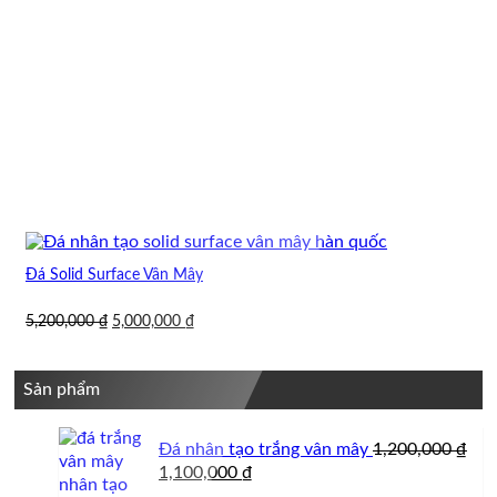
Đá Solid Surface Vân Mây
Giá
Giá
5,200,000
₫
5,000,000
₫
gốc
hiện
là:
tại
5,200,000 ₫.
là:
Sản phẩm
5,000,000 ₫.
Đá nhân tạo trắng vân mây
1,200,000
₫
Giá
Giá
1,100,000
₫
gốc
hiện