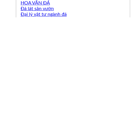
HOA VĂN ĐÁ
Đá lát sân vườn
Đại lý vật tư ngành đá