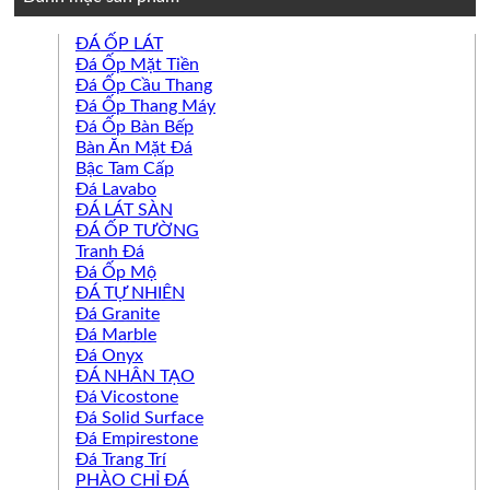
ĐÁ ỐP LÁT
Đá Ốp Mặt Tiền
Đá Ốp Cầu Thang
Đá Ốp Thang Máy
Đá Ốp Bàn Bếp
Bàn Ăn Mặt Đá
Bậc Tam Cấp
Đá Lavabo
ĐÁ LÁT SÀN
ĐÁ ỐP TƯỜNG
Tranh Đá
Đá Ốp Mộ
ĐÁ TỰ NHIÊN
Đá Granite
Đá Marble
Đá Onyx
ĐÁ NHÂN TẠO
Đá Vicostone
Đá Solid Surface
Đá Empirestone
Đá Trang Trí
PHÀO CHỈ ĐÁ