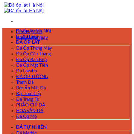
Skip
to
content
Đá ốp lát Hà Nội
Liên Hệ Zalo
Giới Thiệu
Nhấn Gọi Ngay
ĐÁ ỐP LÁT
Đá Ốp Thang Máy
Đá Ốp Cầu Thang
Đá Ốp Bàn Bếp
Đá Ốp Mặt Tiền
Đá Lavabo
ĐÁ ỐP TƯỜNG
Tranh Đá
Bàn Ăn Mặt Đá
Bậc Tam Cấp
Đá Trang Trí
PHÀO CHỈ ĐÁ
HOA VĂN ĐÁ
Đá Ốp Mộ
ĐÁ TỰ NHIÊN
Đá Marble