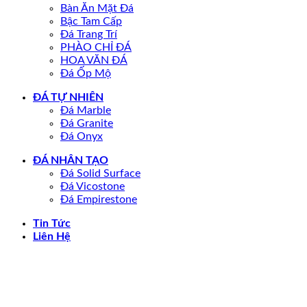
Bàn Ăn Mặt Đá
Bậc Tam Cấp
Đá Trang Trí
PHÀO CHỈ ĐÁ
HOA VĂN ĐÁ
Đá Ốp Mộ
ĐÁ TỰ NHIÊN
Đá Marble
Đá Granite
Đá Onyx
ĐÁ NHÂN TẠO
Đá Solid Surface
Đá Vicostone
Đá Empirestone
Tin Tức
Liên Hệ