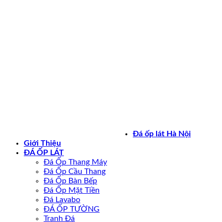
Bản quyền 2026 ©
daoplathanoi.net
Đá ốp lát Hà Nội
Giới Thiệu
ĐÁ ỐP LÁT
Đá Ốp Thang Máy
Đá Ốp Cầu Thang
Đá Ốp Bàn Bếp
Đá Ốp Mặt Tiền
Đá Lavabo
ĐÁ ỐP TƯỜNG
Tranh Đá