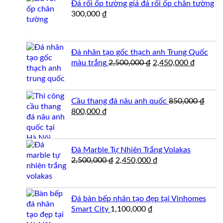
Đá rối ốp tường giá đá rối ốp chân tường
300,000
₫
Đá nhân tạo gốc thạch anh Trung Quốc
Giá
Giá
màu trắng
2,500,000
₫
2,450,000
₫
gốc
hiện
là:
tại
2,500,000 ₫.
là:
Cầu thang đá nâu anh quốc
850,000
₫
2,450,0
Giá
Giá
800,000
₫
gốc
hiện
là:
tại
850,000 ₫.
là:
Đá Marble Tự Nhiên Trắng Volakas
800,000 ₫.
Giá
Giá
2,500,000
₫
2,450,000
₫
gốc
hiện
là:
tại
2,500,000 ₫.
là:
Đá bàn bếp nhân tạo đẹp tại Vinhomes
2,450,000 ₫.
Smart City
1,100,000
₫