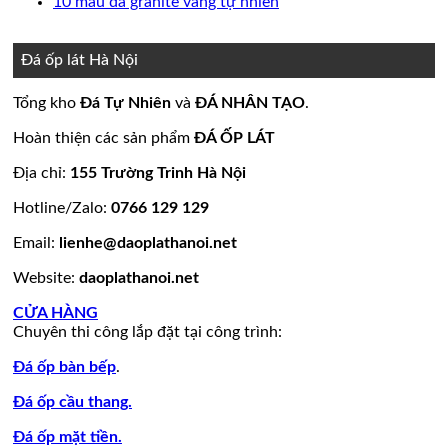
bình
có
Không
10 mẫu đá granite vàng tự nhiên
nền
thang
ốp
mộ
Bảng
luận
bình
có
ở
nhà
máy
mặt
đá
Giá
luận
bình
15
đẹp
tiền
ở
hoa
đá
luận
Đá ốp lát Hà Nội
mẫu
đẹp
Mẫu
ở
cương
hoa
đá
tranh
10
20
cương
Tổng kho
Đá Tự Nhiên
và
ĐÁ NHÂN TẠO
.
lamar
đá
mẫu
mẫu
100
đẹp
ốp
đá
mộ
mẫu
Hoàn thiện các sản phẩm
ĐÁ ỐP LÁT
còn
tường
granite
ốp
đá
hàng
đẹp
vàng
đá
tự
Địa chỉ:
155 Trường Trinh Hà Nội
giá
tự
đẹp
nhiên
Hotline/Zalo:
0766 129 129
tốt
nhiên
đẹp
làm
Email:
lienhe@daoplathanoi.net
bàn
bếp
Website:
daoplathanoi.net
bàn
lavabo
CỬA HÀNG
Chuyên thi công lắp đặt tại công trình:
Đá ốp bàn bếp
.
Đá ốp cầu thang.
Đá ốp mặt tiền.