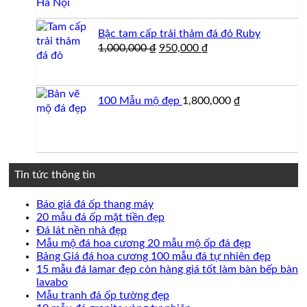
Bậc tam cấp trải thảm đá đỏ Ruby
Giá
Giá
1,000,000
₫
950,000
₫
gốc
hiện
là:
tại
1,000,000 ₫.
là:
100 Mẫu mộ đẹp
1,800,000
₫
950,000 ₫.
Tin tức thông tin
Không
Báo giá đá ốp thang máy
có
Không
20 mẫu đá ốp mặt tiền đẹp
Không
bình
có
Đá lát nền nhà đẹp
có
luận
bình
Không
Mẫu mộ đá hoa cương 20 mẫu mộ ốp đá đẹp
ở
bình
luận
có
Không
Bảng Giá đá hoa cương 100 mẫu đá tự nhiên đẹp
Báo
ở
luận
bình
có
15 mẫu đá lamar đẹp còn hàng giá tốt làm bàn bếp bàn
ở
giá
20
Không
luận
bình
lavabo
Đá
đá
mẫu
ở
có
Không
luận
Mẫu tranh đá ốp tường đẹp
lát
ốp
đá
Mẫu
ở