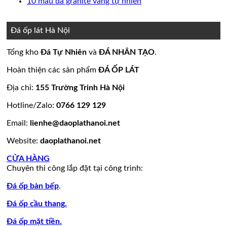
bình
có
Không
10 mẫu đá granite vàng tự nhiên
nền
thang
ốp
mộ
Bảng
luận
bình
có
ở
nhà
máy
mặt
đá
Giá
luận
bình
15
đẹp
tiền
ở
hoa
đá
luận
Đá ốp lát Hà Nội
mẫu
đẹp
Mẫu
ở
cương
hoa
đá
tranh
10
20
cương
Tổng kho
Đá Tự Nhiên
và
ĐÁ NHÂN TẠO
.
lamar
đá
mẫu
mẫu
100
đẹp
ốp
đá
mộ
mẫu
Hoàn thiện các sản phẩm
ĐÁ ỐP LÁT
còn
tường
granite
ốp
đá
hàng
đẹp
vàng
đá
tự
Địa chỉ:
155 Trường Trinh Hà Nội
giá
tự
đẹp
nhiên
Hotline/Zalo:
0766 129 129
tốt
nhiên
đẹp
làm
Email:
lienhe@daoplathanoi.net
bàn
bếp
Website:
daoplathanoi.net
bàn
lavabo
CỬA HÀNG
Chuyên thi công lắp đặt tại công trình:
Đá ốp bàn bếp
.
Đá ốp cầu thang.
Đá ốp mặt tiền.