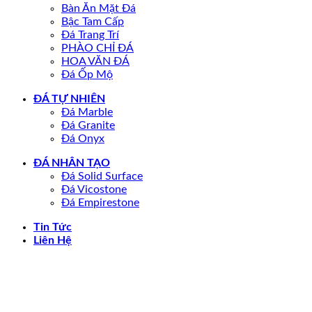
Bàn Ăn Mặt Đá
Bậc Tam Cấp
Đá Trang Trí
PHÀO CHỈ ĐÁ
HOA VĂN ĐÁ
Đá Ốp Mộ
ĐÁ TỰ NHIÊN
Đá Marble
Đá Granite
Đá Onyx
ĐÁ NHÂN TẠO
Đá Solid Surface
Đá Vicostone
Đá Empirestone
Tin Tức
Liên Hệ