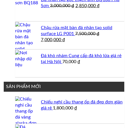
Giá
Giá
Sơn
3,000,000
₫
2,850,000
₫
gốc
hiện
là:
tại
3,000,000 ₫.
là:
Chậu rửa mặt bàn đá nhân tạo solid
2,850,000 ₫.
surface LG P001
7,500,000
₫
Giá
Giá
7,000,000
₫
gốc
hiện
là:
tại
Đá khò nhám Cung cấp đá khò lửa giá rẻ
7,500,000 ₫.
là:
tại Hà Nội
70,000
₫
7,000,000 ₫.
SẢN PHẨM MỚI
Chiếu nghỉ cầu thang ốp đá đẹp đơn giản
giá rẻ
1,800,000
₫