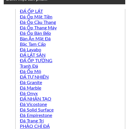
ĐÁ ỐP LÁT
Đá Ốp Mặt Tiền
Đá Ốp Cầu Thang
Đá Ốp Thang Máy
Đá Ốp Bàn Bếp
Bàn Ăn Mặt Đá
Bậc Tam Cấp
Đá Lavabo
ĐÁ LÁT SÀN
ĐÁ ỐP TƯỜNG
Tranh Đá
Đá Ốp Mộ
ĐÁ TỰ NHIÊN
Đá Granite
Đá Marble
Đá Onyx
ĐÁ NHÂN TẠO
Đá Vicostone
Đá Solid Surface
Đá Empirestone
Đá Trang Trí
PHÀO CHỈ ĐÁ