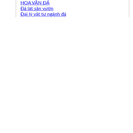
HOA VĂN ĐÁ
Đá lát sân vườn
Đại lý vật tư ngành đá