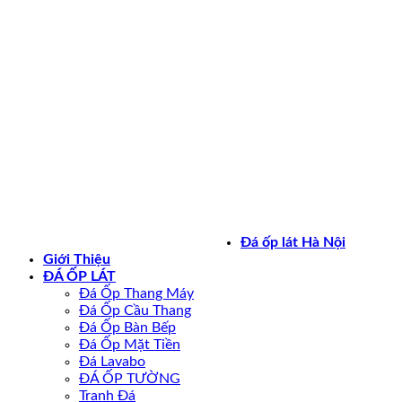
Bản quyền 2026 ©
daoplathanoi.net
Đá ốp lát Hà Nội
Giới Thiệu
ĐÁ ỐP LÁT
Đá Ốp Thang Máy
Đá Ốp Cầu Thang
Đá Ốp Bàn Bếp
Đá Ốp Mặt Tiền
Đá Lavabo
ĐÁ ỐP TƯỜNG
Tranh Đá