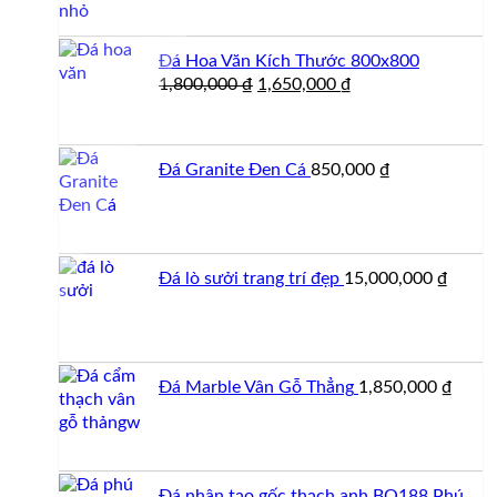
Đá Hoa Văn Kích Thước 800x800
Giá
Giá
1,800,000
₫
1,650,000
₫
gốc
hiện
là:
tại
1,800,000 ₫.
là:
Đá Granite Đen Cá
850,000
₫
1,650,000 ₫.
Đá lò sưởi trang trí đẹp
15,000,000
₫
Đá Marble Vân Gỗ Thẳng
1,850,000
₫
Đá nhân tạo gốc thạch anh BQ188 Phú