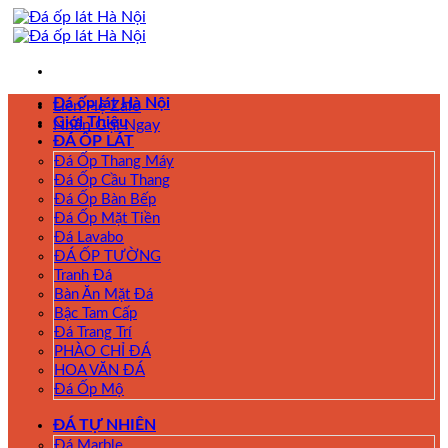
Skip
to
content
Đá ốp lát Hà Nội
Liên Hệ Zalo
Giới Thiệu
Nhấn Gọi Ngay
ĐÁ ỐP LÁT
Đá Ốp Thang Máy
Đá Ốp Cầu Thang
Đá Ốp Bàn Bếp
Đá Ốp Mặt Tiền
Đá Lavabo
ĐÁ ỐP TƯỜNG
Tranh Đá
Bàn Ăn Mặt Đá
Bậc Tam Cấp
Đá Trang Trí
PHÀO CHỈ ĐÁ
HOA VĂN ĐÁ
Đá Ốp Mộ
ĐÁ TỰ NHIÊN
Đá Marble