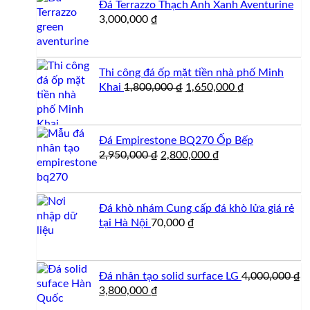
Đá Terrazzo Thạch Anh Xanh Aventurine
3,000,000
₫
Thi công đá ốp mặt tiền nhà phố Minh
Giá
Giá
Khai
1,800,000
₫
1,650,000
₫
gốc
hiện
là:
tại
1,800,000 ₫.
là:
Đá Empirestone BQ270 Ốp Bếp
1,650,000 ₫.
Giá
Giá
2,950,000
₫
2,800,000
₫
gốc
hiện
là:
tại
2,950,000 ₫.
là:
Đá khò nhám Cung cấp đá khò lửa giá rẻ
2,800,000 ₫.
tại Hà Nội
70,000
₫
Đá nhân tạo solid surface LG
4,000,000
₫
Giá
Giá
3,800,000
₫
gốc
hiện