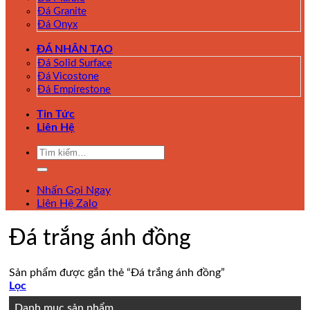
Đá Granite
Đá Onyx
ĐÁ NHÂN TẠO
Đá Solid Surface
Đá Vicostone
Đá Empirestone
Tin Tức
Liên Hệ
Tìm
kiếm:
Nhấn Gọi Ngay
Liên Hệ Zalo
Đá trắng ánh đồng
Sản phẩm được gắn thẻ “Đá trắng ánh đồng”
Lọc
Danh mục sản phẩm