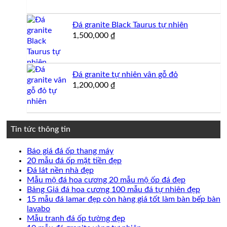
là:
tại
4,000,000 ₫.
là:
Đá granite Black Taurus tự nhiên
3,800,000 ₫.
1,500,000
₫
Đá granite tự nhiên vân gỗ đỏ
1,200,000
₫
Tin tức thông tin
Không
Báo giá đá ốp thang máy
có
Không
20 mẫu đá ốp mặt tiền đẹp
Không
bình
có
Đá lát nền nhà đẹp
có
luận
bình
Không
Mẫu mộ đá hoa cương 20 mẫu mộ ốp đá đẹp
ở
bình
luận
có
Không
Bảng Giá đá hoa cương 100 mẫu đá tự nhiên đẹp
Báo
ở
luận
bình
có
15 mẫu đá lamar đẹp còn hàng giá tốt làm bàn bếp bàn
ở
giá
20
Không
luận
bình
lavabo
Đá
đá
mẫu
ở
có
Không
luận
Mẫu tranh đá ốp tường đẹp
lát
ốp
đá
Mẫu
ở