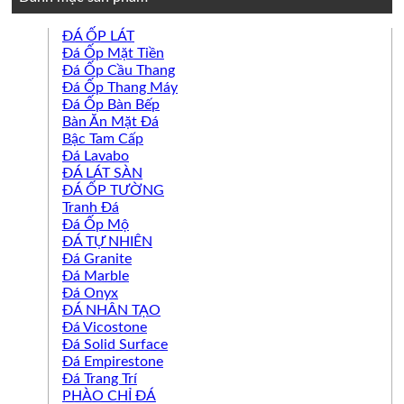
ĐÁ ỐP LÁT
Đá Ốp Mặt Tiền
Đá Ốp Cầu Thang
Đá Ốp Thang Máy
Đá Ốp Bàn Bếp
Bàn Ăn Mặt Đá
Bậc Tam Cấp
Đá Lavabo
ĐÁ LÁT SÀN
ĐÁ ỐP TƯỜNG
Tranh Đá
Đá Ốp Mộ
ĐÁ TỰ NHIÊN
Đá Granite
Đá Marble
Đá Onyx
ĐÁ NHÂN TẠO
Đá Vicostone
Đá Solid Surface
Đá Empirestone
Đá Trang Trí
PHÀO CHỈ ĐÁ