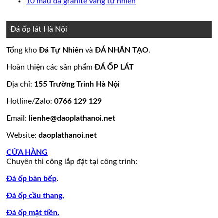
bình
có
Không
10 mẫu đá granite vàng tự nhiên
nền
thang
ốp
mộ
Bảng
luận
bình
có
ở
nhà
máy
mặt
đá
Giá
luận
bình
15
đẹp
tiền
ở
hoa
đá
luận
Đá ốp lát Hà Nội
mẫu
đẹp
Mẫu
ở
cương
hoa
đá
tranh
10
20
cương
Tổng kho
Đá Tự Nhiên
và
ĐÁ NHÂN TẠO
.
lamar
đá
mẫu
mẫu
100
đẹp
ốp
đá
mộ
mẫu
Hoàn thiện các sản phẩm
ĐÁ ỐP LÁT
còn
tường
granite
ốp
đá
hàng
đẹp
vàng
đá
tự
Địa chỉ:
155 Trường Trinh Hà Nội
giá
tự
đẹp
nhiên
Hotline/Zalo:
0766 129 129
tốt
nhiên
đẹp
làm
Email:
lienhe@daoplathanoi.net
bàn
bếp
Website:
daoplathanoi.net
bàn
lavabo
CỬA HÀNG
Chuyên thi công lắp đặt tại công trình:
Đá ốp bàn bếp
.
Đá ốp cầu thang.
Đá ốp mặt tiền.