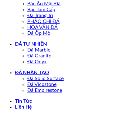
Bàn Ăn Mặt Đá
Bậc Tam Cấp
Đá Trang Trí
PHÀO CHỈ ĐÁ
HOA VĂN ĐÁ
Đá Ốp Mộ
ĐÁ TỰ NHIÊN
Đá Marble
Đá Granite
Đá Onyx
ĐÁ NHÂN TẠO
Đá Solid Surface
Đá Vicostone
Đá Empirestone
Tin Tức
Liên Hệ