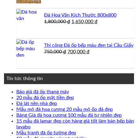
Đá Hoa Văn Kích Thước 800x800
Giá
Giá
1,800,000
₫
1,650,000
₫
gốc
hiện
là:
tại
1,800,000 ₫.
là:
Thi công Đá ốp bếp màu đen tại Cầu Giấy
1,650,000 ₫.
Giá
Giá
750,000
₫
700,000
₫
gốc
hiện
là:
tại
750,000 ₫.
là:
700,000 ₫.
Tin tức thông tin
Không
Báo giá đá ốp thang máy
có
Không
20 mẫu đá ốp mặt tiền đẹp
Không
bình
có
Đá lát nền nhà đẹp
có
luận
bình
Không
Mẫu mộ đá hoa cương 20 mẫu mộ ốp đá đẹp
ở
bình
luận
có
Không
Bảng Giá đá hoa cương 100 mẫu đá tự nhiên đẹp
Báo
ở
luận
bình
có
15 mẫu đá lamar đẹp còn hàng giá tốt làm bàn bếp bàn
ở
giá
20
Không
luận
bình
lavabo
Đá
đá
mẫu
ở
có
Không
luận
Mẫu tranh đá ốp tường đẹp
lát
ốp
đá
Mẫu
ở