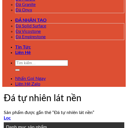
Đá Granite
Đá Onyx
ĐÁ NHÂN TẠO
Đá Solid Surface
Đá Vicostone
Đá Empirestone
Tin Tức
Liên Hệ
Tìm
kiếm:
Nhấn Gọi Ngay
Liên Hệ Zalo
Đá tự nhiên lát nền
Sản phẩm được gắn thẻ “Đá tự nhiên lát nền”
Lọc
Danh mục sản phẩm