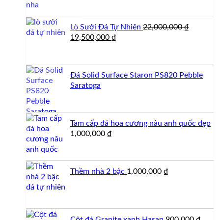
Lò Sưởi Đá Tự Nhiên
22,000,000
₫
Giá
Giá
19,500,000
₫
gốc
hiện
là:
tại
22,000,000 ₫.
là:
Đá Solid Surface Staron PS820 Pebble
19,500,000 ₫.
Saratoga
Tam cấp đá hoa cương nâu anh quốc đẹp
1,000,000
₫
Thềm nhà 2 bậc
1,000,000
₫
Cột đá Granite xanh Hasan
900,000
₫