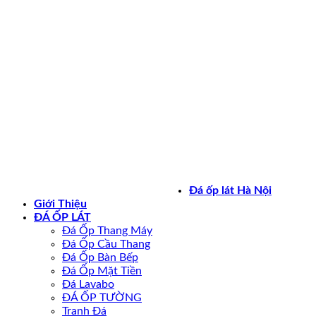
Bản quyền 2026 ©
daoplathanoi.net
Đá ốp lát Hà Nội
Giới Thiệu
ĐÁ ỐP LÁT
Đá Ốp Thang Máy
Đá Ốp Cầu Thang
Đá Ốp Bàn Bếp
Đá Ốp Mặt Tiền
Đá Lavabo
ĐÁ ỐP TƯỜNG
Tranh Đá