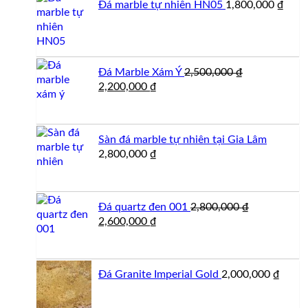
Đá marble tự nhiên HN05
1,800,000
₫
2,350,000 ₫.
Đá Marble Xám Ý
2,500,000
₫
Giá
Giá
2,200,000
₫
gốc
hiện
là:
tại
2,500,000 ₫.
là:
Sàn đá marble tự nhiên tại Gia Lâm
2,200,000 ₫.
2,800,000
₫
Đá quartz đen 001
2,800,000
₫
Giá
Giá
2,600,000
₫
gốc
hiện
là:
tại
2,800,000 ₫.
là:
Đá Granite Imperial Gold
2,000,000
₫
2,600,000 ₫.