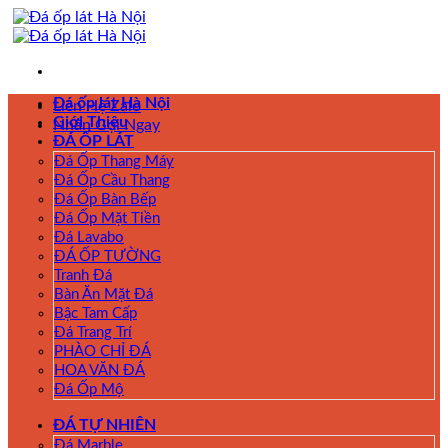
Skip
to
content
Đá ốp lát Hà Nội
Liên Hệ Zalo
Giới Thiệu
Nhấn Gọi Ngay
ĐÁ ỐP LÁT
Đá Ốp Thang Máy
Đá Ốp Cầu Thang
Đá Ốp Bàn Bếp
Đá Ốp Mặt Tiền
Đá Lavabo
ĐÁ ỐP TƯỜNG
Tranh Đá
Bàn Ăn Mặt Đá
Bậc Tam Cấp
Đá Trang Trí
PHÀO CHỈ ĐÁ
HOA VĂN ĐÁ
Đá Ốp Mộ
ĐÁ TỰ NHIÊN
Đá Marble