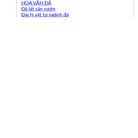
HOA VĂN ĐÁ
Đá lát sân vườn
Đại lý vật tư ngành đá