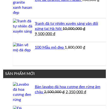
Tranh đá tự nhiên xuyên sáng vân đối
xứng tại Hà Nội
10,000,000
₫
Giá
Giá
9,500,000
₫
gốc
hiện
là:
tại
100 Mẫu mộ đẹp
1,800,000
₫
10,000,000 ₫.
là:
9,500,000 ₫.
SẢN PHẨM MỚI
Bàn lavabo đá hoa cương đen rừng âm
Giá
Giá
chậu
2,500,000
₫
2,350,000
₫
gốc
hiện
là:
tại
2,500,000 ₫.
là: