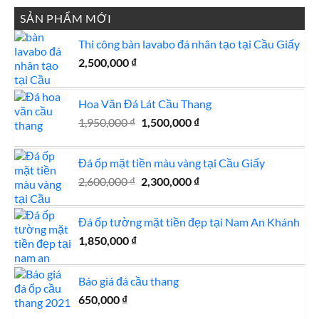
1,200,000 ₫.
là:
SẢN PHẨM MỚI
1,100,000 ₫.
Thi công bàn lavabo đá nhân tạo tại Cầu Giấy
2,500,000
₫
Hoa Văn Đá Lát Cầu Thang
Giá
Giá
1,950,000
₫
1,500,000
₫
gốc
hiện
là:
tại
Đá ốp mặt tiền màu vàng tại Cầu Giấy
1,950,000 ₫.
là:
Giá
Giá
2,600,000
₫
2,300,000
₫
1,500,000 ₫.
gốc
hiện
là:
tại
Đá ốp tường mặt tiền đẹp tại Nam An Khánh
2,600,000 ₫.
là:
1,850,000
₫
2,300,000 ₫.
Báo giá đá cầu thang
650,000
₫