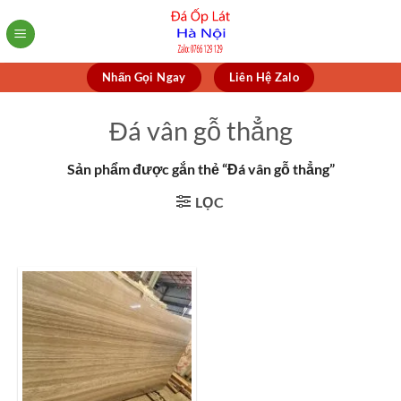
Skip
to
content
Nhấn Gọi Ngay
Liên Hệ Zalo
Đá vân gỗ thẳng
Sản phẩm được gắn thẻ “Đá vân gỗ thẳng”
LỌC