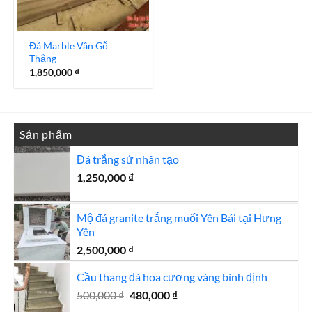
Đá Marble Vân Gỗ
Thẳng
1,850,000
₫
Sản phẩm
Đá trắng sứ nhân tạo
1,250,000
₫
Mộ đá granite trắng muối Yên Bái tại Hưng
Yên
2,500,000
₫
Cầu thang đá hoa cương vàng bình định
Giá
Giá
500,000
₫
480,000
₫
gốc
hiện