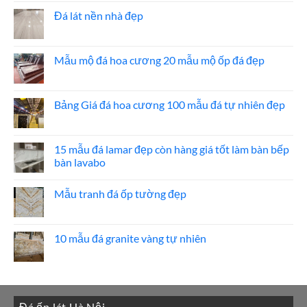
đá
bình
ốp
luận
Đá lát nền nhà đẹp
thang
ở
máy
20
Không
mẫu
có
đá
bình
ốp
luận
Mẫu mộ đá hoa cương 20 mẫu mộ ốp đá đẹp
mặt
ở
tiền
Đá
Không
đẹp
lát
có
nền
bình
nhà
luận
Bảng Giá đá hoa cương 100 mẫu đá tự nhiên đẹp
đẹp
ở
Mẫu
Không
mộ
có
đá
bình
hoa
luận
15 mẫu đá lamar đẹp còn hàng giá tốt làm bàn bếp
cương
ở
bàn lavabo
20
Bảng
mẫu
Giá
Không
mộ
đá
có
ốp
hoa
Mẫu tranh đá ốp tường đẹp
bình
đá
cương
luận
đẹp
100
Không
ở
mẫu
có
15
đá
bình
mẫu
tự
luận
10 mẫu đá granite vàng tự nhiên
đá
nhiên
ở
lamar
đẹp
Mẫu
Không
đẹp
tranh
có
còn
đá
bình
hàng
ốp
luận
giá
tường
ở
tốt
đẹp
10
làm
Đá ốp lát Hà Nội
mẫu