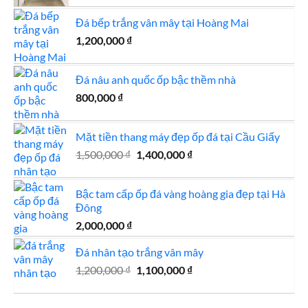
là:
tại
Đá bếp trắng vân mây tại Hoàng Mai
500,000 ₫.
là:
1,200,000
₫
480,000 ₫.
Đá nâu anh quốc ốp bậc thềm nhà
800,000
₫
Mặt tiền thang máy đẹp ốp đá tại Cầu Giấy
Giá
Giá
1,500,000
₫
1,400,000
₫
gốc
hiện
là:
tại
Bậc tam cấp ốp đá vàng hoàng gia đẹp tại Hà
1,500,000 ₫.
là:
Đông
1,400,000 ₫.
2,000,000
₫
Đá nhân tạo trắng vân mây
Giá
Giá
1,200,000
₫
1,100,000
₫
gốc
hiện
là:
tại