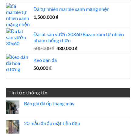
Đá tự nhiên marble xanh mạng nhện
1,500,000
₫
Đá lát sân vườn 30X60 Bazan xám tự nhiên
nhám chống chơn
Giá
Giá
500,000
₫
480,000
₫
gốc
hiện
Keo dán đá
là:
tại
500,000 ₫.
là:
50,000
₫
480,000 ₫.
Tin tức thông tin
Báo giá đá ốp thang máy
Không
có
bình
luận
20 mẫu đá ốp mặt tiền đẹp
ở
Báo
Không
giá
có