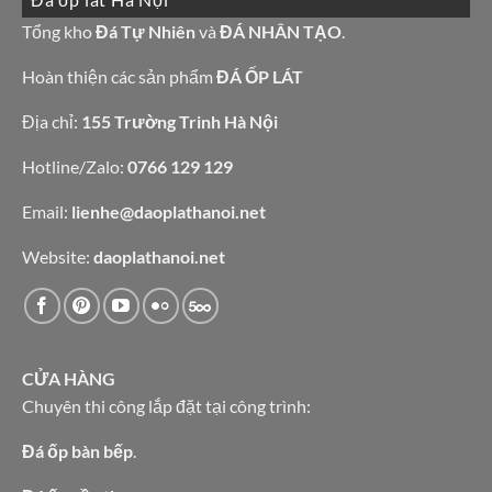
bàn
đá
bếp
granite
Tổng kho
Đá Tự Nhiên
và
ĐÁ NHÂN TẠO
.
bàn
vàng
lavabo
tự
nhiên
Hoàn thiện các sản phẩm
ĐÁ ỐP LÁT
Địa chỉ:
155 Trường Trinh Hà Nội
Hotline/Zalo:
0766 129 129
Email:
lienhe@daoplathanoi.net
Website:
daoplathanoi.net
CỬA HÀNG
Chuyên thi công lắp đặt tại công trình:
Đá ốp bàn bếp
.