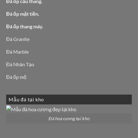
Đá ốp cầu thang.
Đá ốp mặt tiền.
Đá ốp thang máy.
Đá Granite
Đá Marble
Đá Nhân Tạo
Đá ốp mộ
Mẫu đá tại kho
Đá hoa cương tại kho