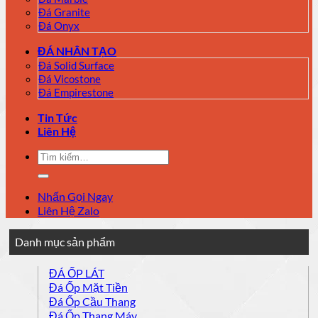
Đá Granite
Đá Onyx
ĐÁ NHÂN TẠO
Đá Solid Surface
Đá Vicostone
Đá Empirestone
Tin Tức
Liên Hệ
Tìm
kiếm:
Nhấn Gọi Ngay
Liên Hệ Zalo
Danh mục sản phẩm
ĐÁ ỐP LÁT
Đá Ốp Mặt Tiền
Đá Ốp Cầu Thang
Đá Ốp Thang Máy