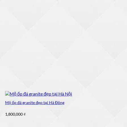
Mộ ốp đá granite đẹp tại Hà Đông
1,800,000
₫