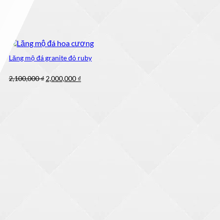
Lăng mộ đá granite đỏ ruby
Giá
Giá
2,100,000
₫
2,000,000
₫
gốc
hiện
là:
tại
2,100,000 ₫.
là:
2,000,000 ₫.