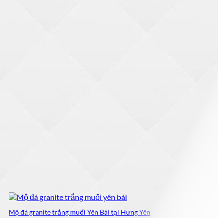
Mộ đá granite trắng muối Yên Bái tại Hưng Yên