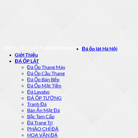
Bản quyền 2026 ©
daoplathanoi.net
Đá ốp lát Hà Nội
Giới Thiệu
ĐÁ ỐP LÁT
Đá Ốp Thang Máy
Đá Ốp Cầu Thang
Đá Ốp Bàn Bếp
Đá Ốp Mặt Tiền
Đá Lavabo
ĐÁ ỐP TƯỜNG
Tranh Đá
Bàn Ăn Mặt Đá
Bậc Tam Cấp
Đá Trang Trí
PHÀO CHỈ ĐÁ
HOA VĂN ĐÁ