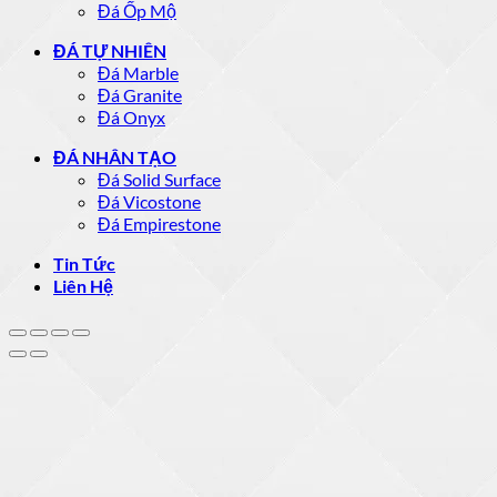
Đá Ốp Mộ
ĐÁ TỰ NHIÊN
Đá Marble
Đá Granite
Đá Onyx
ĐÁ NHÂN TẠO
Đá Solid Surface
Đá Vicostone
Đá Empirestone
Tin Tức
Liên Hệ