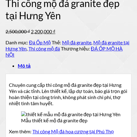
Thi công mộ đá granite đẹp
mẫu
mộ
đá
ốp
tại Hưng Yên
tự
đá
nhiên
đẹp
đẹp
Giá
Giá
2,500,000
₫
2,200,000
₫
gốc
hiện
Danh mục:
Đá Ốp Mộ
Thẻ:
Mộ đá granite
,
Mộ đá granite tại
là:
tại
Hưng Yên
,
Thi công mộ đá
Thương hiệu:
ĐÁ ỐP MỘ HÀ
2,500,000 ₫.
là:
NỘI
2,200,000 ₫.
Mô tả
Chuyên cung cấp thi công mộ đá granite đẹp tại Hưng
Yên và các tỉnh. Lên thiết kế, lập dự toán, báo giá trọn gói
hoàn thiện tại công trình, không phát sinh chi phí, thợ
nhiệt tình tâm huyết.
Mẫu thiết kế mộ đá granite đẹp
Xem thêm:
Thi công Mộ đá hoa cương tại Phú Thọ