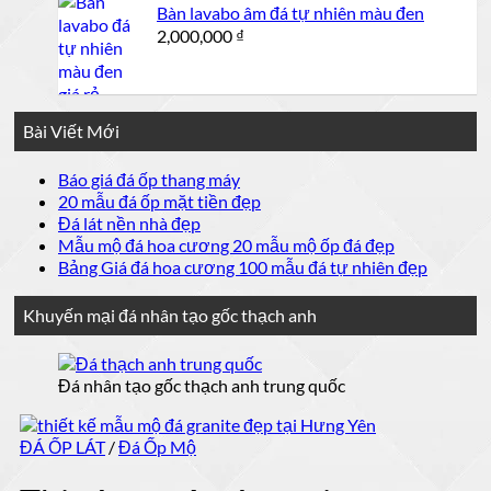
Bàn lavabo âm đá tự nhiên màu đen
2,100,000 ₫.
2,000,000
₫
Bài Viết Mới
Không
Báo giá đá ốp thang máy
có
Không
20 mẫu đá ốp mặt tiền đẹp
bình
có
Không
Đá lát nền nhà đẹp
luận
bình
có
Không
Mẫu mộ đá hoa cương 20 mẫu mộ ốp đá đẹp
ở
luận
bình
có
Không
Bảng Giá đá hoa cương 100 mẫu đá tự nhiên đẹp
Báo
ở
luận
bình
có
giá
ở
20
luận
bình
Khuyến mại đá nhân tạo gốc thạch anh
đá
mẫu
Đá
ở
luận
ốp
đá
lát
Mẫu
ở
thang
nền
ốp
mộ
Bảng
Đá nhân tạo gốc thạch anh trung quốc
máy
nhà
mặt
đá
Giá
đẹp
tiền
đá
hoa
đẹp
cương
hoa
ĐÁ ỐP LÁT
/
Đá Ốp Mộ
cương
20
mẫu
100