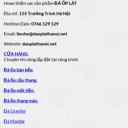
mẫu
đẹp
ốp
đá
mộ
Hoàn thiện các sản phẩm
ĐÁ ỐP LÁT
đá
còn
tường
granite
ốp
hàng
vàng
tự
đẹp
đá
Địa chỉ:
155 Trường Trinh Hà Nội
giá
tự
nhiên
đẹp
Hotline/Zalo:
tốt
0766 129 129
nhiên
đẹp
làm
Email:
lienhe@daoplathanoi.net
bàn
bếp
Website:
daoplathanoi.net
bàn
lavabo
CỬA HÀNG
Chuyên thi công lắp đặt tại công trình:
Đá ốp bàn bếp
.
Đá ốp cầu thang.
Đá ốp mặt tiền.
Đá ốp thang máy.
Đá Granite
Đá Marble