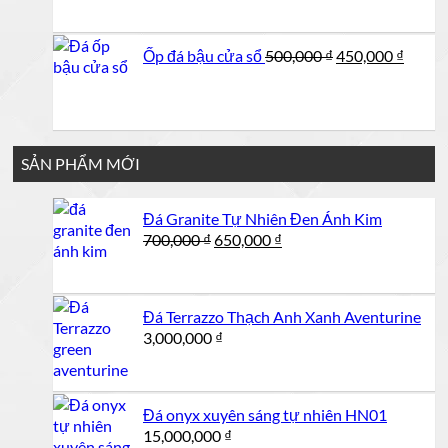
Giá
Giá
Ốp đá bậu cửa sổ
500,000
₫
450,000
₫
gốc
hiện
là:
tại
500,000 ₫.
là:
450,00
SẢN PHẨM MỚI
Đá Granite Tự Nhiên Đen Ánh Kim
Giá
Giá
700,000
₫
650,000
₫
gốc
hiện
là:
tại
700,000 ₫.
là:
Đá Terrazzo Thạch Anh Xanh Aventurine
650,000 ₫.
3,000,000
₫
Đá onyx xuyên sáng tự nhiên HN01
15,000,000
₫