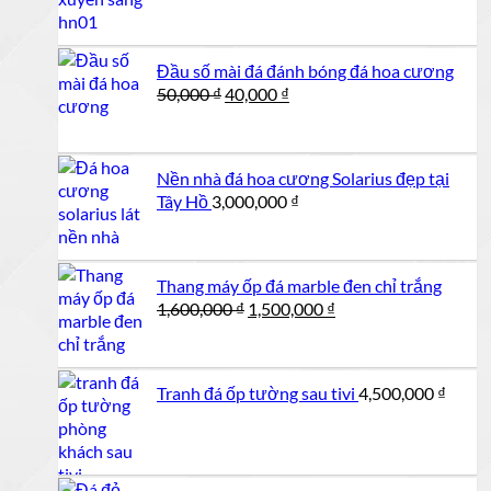
Đầu số mài đá đánh bóng đá hoa cương
Giá
Giá
50,000
₫
40,000
₫
gốc
hiện
là:
tại
50,000 ₫.
là:
Nền nhà đá hoa cương Solarius đẹp tại
40,000 ₫.
Tây Hồ
3,000,000
₫
Thang máy ốp đá marble đen chỉ trắng
Giá
Giá
1,600,000
₫
1,500,000
₫
gốc
hiện
là:
tại
1,600,000 ₫.
là:
Tranh đá ốp tường sau tivi
4,500,000
₫
1,500,000 ₫.