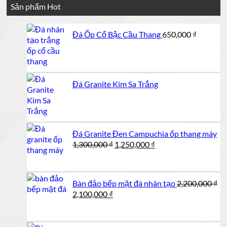
Sản phẩm Hot
Đá Ốp Cổ Bậc Cầu Thang
650,000
₫
Đá Granite Kim Sa Trắng
Đá Granite Đen Campuchia ốp thang máy
Giá
Giá
1,300,000
₫
1,250,000
₫
gốc
hiện
là:
tại
1,300,000 ₫.
là:
Bàn đảo bếp mặt đá nhân tạo
2,200,000
₫
1,250,000 ₫.
Giá
Giá
2,100,000
₫
gốc
hiện
là:
tại
2,200,000 ₫.
là: