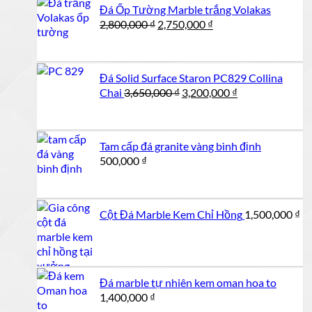
Đá Ốp Tường Marble trắng Volakas
2,450,000 ₫.
Giá
Giá
2,800,000
₫
2,750,000
₫
gốc
hiện
là:
tại
2,800,000 ₫.
là:
Đá Solid Surface Staron PC829 Collina
2,750,000 ₫.
Giá
Giá
Chai
3,650,000
₫
3,200,000
₫
gốc
hiện
là:
tại
3,650,000 ₫.
là:
Tam cấp đá granite vàng bình định
3,200,000 ₫.
500,000
₫
Cột Đá Marble Kem Chỉ Hồng
1,500,000
₫
Đá marble tự nhiên kem oman hoa to
1,400,000
₫