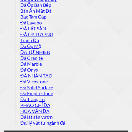
Đá Ốp Bàn Bếp
Bàn Ăn Mặt Đá
Bậc Tam Cấp
Đá Lavabo
ĐÁ LÁT SÀN
ĐÁ ỐP TƯỜNG
Tranh Đá
Đá Ốp Mộ
ĐÁ TỰ NHIÊN
Đá Granite
Đá Marble
Đá Onyx
ĐÁ NHÂN TẠO
Đá Vicostone
Đá Solid Surface
Đá Empirestone
Đá Trang Trí
PHÀO CHỈ ĐÁ
HOA VĂN ĐÁ
Đá lát sân vườn
Đại lý vật tư ngành đá