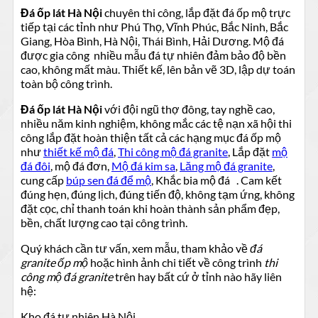
Đá ốp lát Hà Nội
chuyên thi công, lắp đặt đá ốp mộ trực
tiếp tại các tỉnh như Phú Thọ, Vĩnh Phúc, Bắc Ninh, Bắc
Giang, Hòa Bình, Hà Nội, Thái Bình, Hải Dương. Mộ đá
được gia công nhiều mẫu đá tự nhiên đảm bảo độ bền
cao, không mất màu. Thiết kế, lên bản vẽ 3D, lập dự toán
toàn bộ công trình.
Đá ốp lát Hà Nội
với đội ngũ thợ đông, tay nghề cao,
nhiều năm kinh nghiệm, không mắc các tệ nạn xã hội thi
công lắp đặt hoàn thiện tất cả các hạng mục đá ốp mộ
như
thiết kế mộ đá
,
Thi công mộ đá granite
, Lắp đặt
mộ
đá đôi
, mộ đá đơn,
Mộ đá kim sa
,
Lăng mộ đá granite
,
cung cấp
búp sen đá để mộ
, Khắc bia mộ đá . Cam kết
đúng hẹn, đúng lịch, đúng tiến độ, không tạm ứng, không
đặt cọc, chỉ thanh toán khi hoàn thành sản phẩm đẹp,
bền, chất lượng cao tại công trình.
Quý khách cần tư vấn, xem mẫu, tham khảo về
đá
granite ốp mộ
hoặc hình ảnh chi tiết về công trình
thi
công mộ đá granite
trên hay bất cứ ở tỉnh nào hãy liên
hệ:
Kho đá tự nhiên Hà Nội