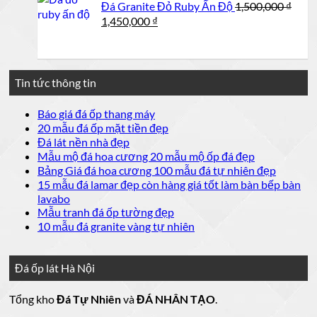
Đá Granite Đỏ Ruby Ấn Độ
1,500,000
₫
Giá
Giá
1,450,000
₫
gốc
hiện
là:
tại
1,500,000 ₫.
là:
1,450,000 ₫.
Tin tức thông tin
Không
Báo giá đá ốp thang máy
có
Không
20 mẫu đá ốp mặt tiền đẹp
bình
có
Không
Đá lát nền nhà đẹp
luận
bình
có
Không
Mẫu mộ đá hoa cương 20 mẫu mộ ốp đá đẹp
ở
luận
bình
có
Không
Bảng Giá đá hoa cương 100 mẫu đá tự nhiên đẹp
Báo
ở
luận
bình
có
15 mẫu đá lamar đẹp còn hàng giá tốt làm bàn bếp bàn
giá
ở
20
luận
bình
Không
lavabo
đá
mẫu
Đá
ở
luận
có
Không
Mẫu tranh đá ốp tường đẹp
ốp
đá
lát
Mẫu
ở
bình
có
Không
10 mẫu đá granite vàng tự nhiên
thang
nền
ốp
mộ
Bảng
luận
bình
có
máy
nhà
mặt
ở
luận
đá
Giá
bình
đẹp
tiền
ở
đá
15
luận
hoa
Đá ốp lát Hà Nội
mẫu
đẹp
Mẫu
ở
cương
hoa
cương
đá
tranh
10
20
Tổng kho
Đá Tự Nhiên
và
ĐÁ NHÂN TẠO
.
đá
mẫu
mẫu
100
lamar