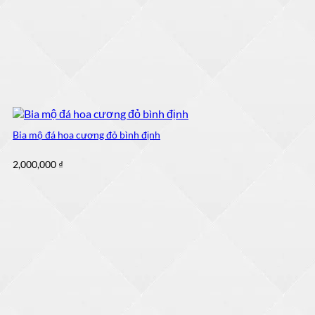
Bia mộ đá hoa cương đỏ bình định
2,000,000
₫