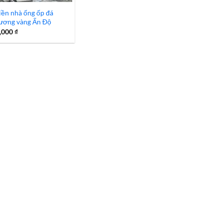
iền nhà ống ốp đá
ương vàng Ấn Độ
,000
₫