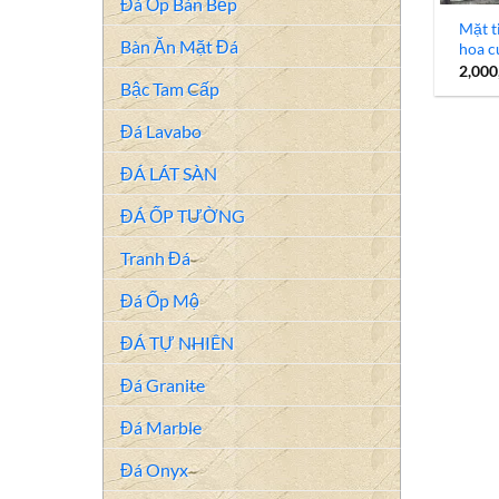
Đá Ốp Bàn Bếp
Mặt t
Bàn Ăn Mặt Đá
hoa c
2,000
Bậc Tam Cấp
Đá Lavabo
ĐÁ LÁT SÀN
ĐÁ ỐP TƯỜNG
Tranh Đá
Đá Ốp Mộ
ĐÁ TỰ NHIÊN
Đá Granite
Đá Marble
Đá Onyx