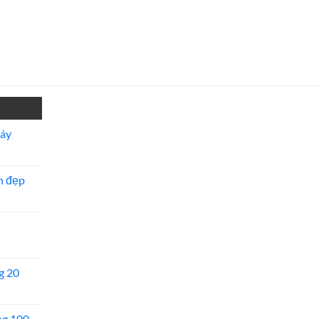
máy
n đẹp
g 20
ng 100