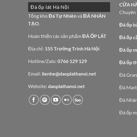
CỬA H
Đá ốp lát Hà Nội
Chuyên t
Tổng kho
Đá Tự Nhiên
và
ĐÁ NHÂN
TẠO
.
Đá ốp b
Hoàn thiện các sản phẩm
ĐÁ ỐP LÁT
Đá ốp c
Địa chỉ:
155 Trường Trinh Hà Nội
Đá ốp mặ
Hotline/Zalo:
0766 129 129
Đá ốp t
Email:
lienhe@daoplathanoi.net
Đá Gran
Website:
daoplathanoi.net
Đá Marb
Đá Nhân
Đá ốp m