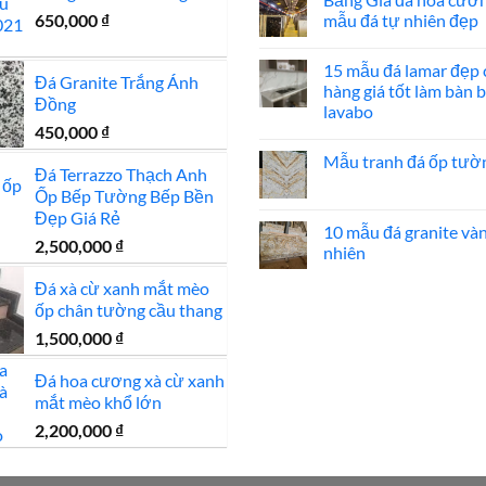
bình
đẹp
luận
650,000
₫
mẫu đá tự nhiên đẹp
ở
Mẫu
Không
mộ
có
15 mẫu đá lamar đẹp 
đá
bình
Đá Granite Trắng Ánh
hoa
luận
hàng giá tốt làm bàn 
cương
ở
Đồng
lavabo
20
Bảng
mẫu
Giá
450,000
₫
Không
mộ
đá
có
ốp
hoa
Mẫu tranh đá ốp tườ
bình
đá
cương
Đá Terrazzo Thạch Anh
luận
đẹp
100
Không
ở
Ốp Bếp Tường Bếp Bền
mẫu
có
15
đá
bình
Đẹp Giá Rẻ
mẫu
tự
luận
10 mẫu đá granite và
đá
nhiên
ở
2,500,000
₫
lamar
nhiên
đẹp
Mẫu
đẹp
tranh
còn
Không
đá
Đá xà cừ xanh mắt mèo
hàng
có
ốp
giá
bình
ốp chân tường cầu thang
tường
tốt
luận
đẹp
làm
ở
1,500,000
₫
bàn
10
bếp
mẫu
bàn
đá
Đá hoa cương xà cừ xanh
lavabo
granite
mắt mèo khổ lớn
vàng
tự
2,200,000
₫
nhiên