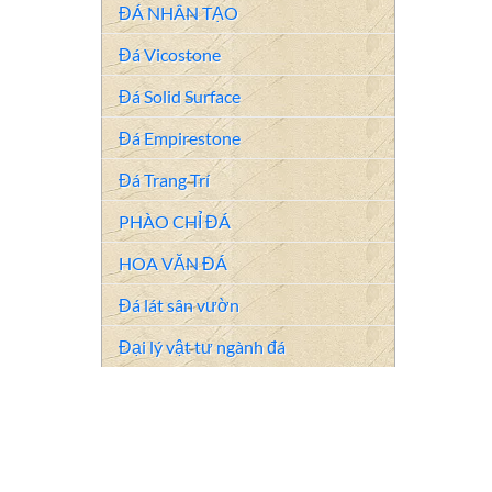
ĐÁ NHÂN TẠO
Đá Vicostone
Đá Solid Surface
Đá Empirestone
Đá Trang Trí
PHÀO CHỈ ĐÁ
HOA VĂN ĐÁ
Đá lát sân vườn
Đại lý vật tư ngành đá