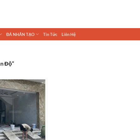
ĐÁ NHÂN TẠO
Tin Tức
Liên Hệ
Ấn Độ”