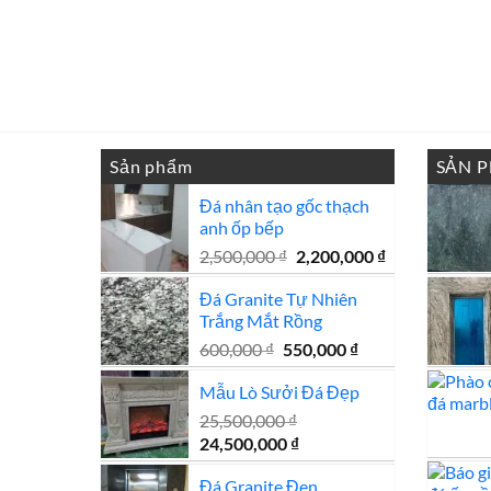
Sản phẩm
SẢN 
Đá nhân tạo gốc thạch
anh ốp bếp
Giá
Giá
2,500,000
₫
2,200,000
₫
gốc
hiện
Đá Granite Tự Nhiên
là:
tại
Trắng Mắt Rồng
2,500,000 ₫.
là:
2,200,000 ₫.
Giá
Giá
600,000
₫
550,000
₫
gốc
hiện
Mẫu Lò Sưởi Đá Đẹp
là:
tại
600,000 ₫.
là:
25,500,000
₫
550,000 ₫.
Giá
Giá
24,500,000
₫
gốc
hiện
Đá Granite Đen
là:
tại