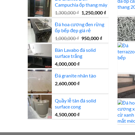
Campuchia ốp thang máy
25,500,000 ₫.
là:
24,500,000 ₫.
Giá
Giá
1,300,000
₫
1,250,000
₫
gốc
hiện
Đá hoa cương đen rừng
là:
tại
ốp bếp đẹp giá rẻ
1,300,000 ₫.
là:
1,250,000 ₫.
Giá
Giá
1,000,000
₫
950,000
₫
gốc
hiện
Bàn Lavabo đá solid
là:
tại
surface trắng
1,000,000 ₫.
là:
950,000 ₫.
4,000,000
₫
Đá granite nhân tạo
2,600,000
₫
Quầy lễ tân đá solid
surface cong
4,500,000
₫