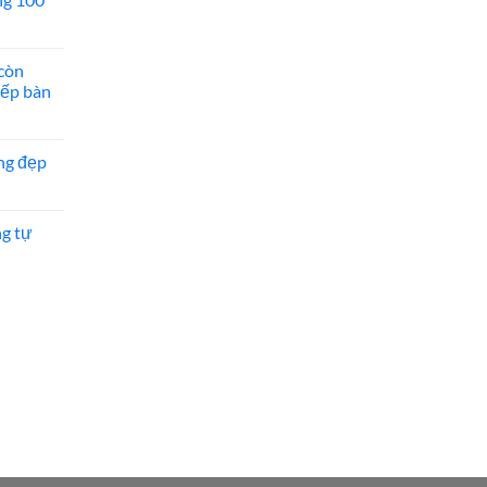
còn
bếp bàn
ng đẹp
ng tự