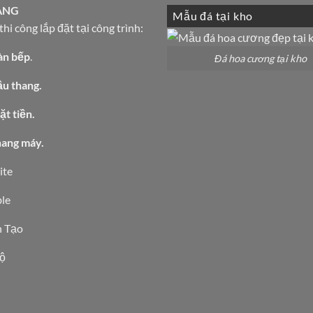
ÀNG
Mẫu đá tại kho
hi công lắp đặt tại công trình:
àn bếp
.
Đá hoa cương tại kho
ầu thang.
t tiền.
hang máy.
ite
le
 Tạo
ộ