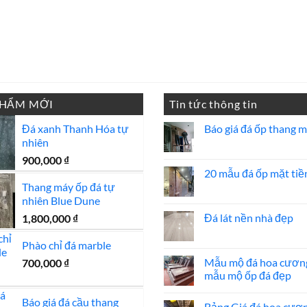
PHẨM MỚI
Tin tức thông tin
Đá xanh Thanh Hóa tự
Báo giá đá ốp thang 
nhiên
Không
có
900,000
₫
bình
luận
20 mẫu đá ốp mặt tiề
ở
Thang máy ốp đá tự
Báo
Không
giá
có
nhiên Blue Dune
đá
bình
ốp
luận
Đá lát nền nhà đẹp
1,800,000
₫
thang
ở
máy
20
Không
mẫu
có
Phào chỉ đá marble
đá
bình
ốp
luận
Mẫu mộ đá hoa cươn
700,000
₫
mặt
ở
mẫu mộ ốp đá đẹp
tiền
Đá
đẹp
lát
Không
nền
có
Báo giá đá cầu thang
nhà
Bảng Giá đá hoa cươ