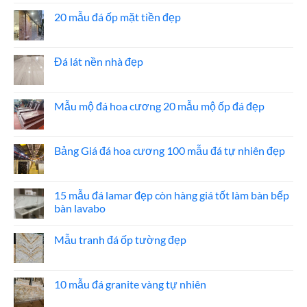
bình
luận
20 mẫu đá ốp mặt tiền đẹp
ở
Báo
Không
giá
có
đá
bình
ốp
luận
Đá lát nền nhà đẹp
thang
ở
máy
20
Không
mẫu
có
đá
bình
ốp
luận
Mẫu mộ đá hoa cương 20 mẫu mộ ốp đá đẹp
mặt
ở
tiền
Đá
Không
đẹp
lát
có
nền
bình
nhà
luận
Bảng Giá đá hoa cương 100 mẫu đá tự nhiên đẹp
đẹp
ở
Mẫu
Không
mộ
có
đá
bình
hoa
luận
15 mẫu đá lamar đẹp còn hàng giá tốt làm bàn bếp
cương
ở
bàn lavabo
20
Bảng
mẫu
Giá
Không
mộ
đá
có
ốp
hoa
Mẫu tranh đá ốp tường đẹp
bình
đá
cương
luận
đẹp
100
Không
ở
mẫu
có
15
đá
bình
mẫu
tự
luận
10 mẫu đá granite vàng tự nhiên
đá
nhiên
ở
lamar
đẹp
Mẫu
Không
đẹp
tranh