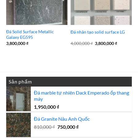
Đá Solid Surface Metallic
Đá nhân tạo solid surface LG
Galaxy EG595
Giá
Giá
3,800,000
₫
4,000,000
₫
3,800,000
₫
gốc
hiện
là:
tại
4,000,000 ₫.
là:
3,800,000 
Sản phẩm
Đá marble tự nhiên Dack Emperado ốp thang
máy
1,950,000
₫
Đá Granite Nâu Anh Quốc
Giá
Giá
810,000
₫
750,000
₫
gốc
hiện