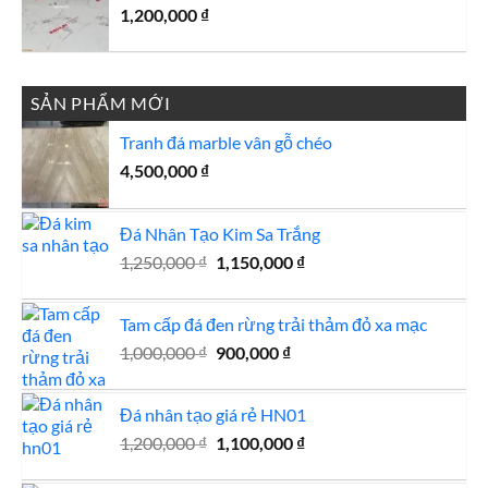
1,200,000
₫
SẢN PHẨM MỚI
Tranh đá marble vân gỗ chéo
4,500,000
₫
Đá Nhân Tạo Kim Sa Trắng
Giá
Giá
1,250,000
₫
1,150,000
₫
gốc
hiện
là:
tại
Tam cấp đá đen rừng trải thảm đỏ xa mạc
1,250,000 ₫.
là:
Giá
Giá
1,000,000
₫
900,000
₫
1,150,000 ₫.
gốc
hiện
là:
tại
Đá nhân tạo giá rẻ HN01
1,000,000 ₫.
là:
Giá
Giá
1,200,000
₫
1,100,000
900,000 ₫.
₫
gốc
hiện
là:
tại