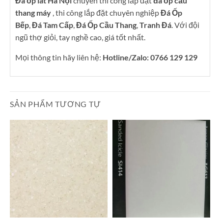
Đá ốp lát Hà Nội
chuyên thi công lắp đặt
đá ốp cầu
thang máy
, thi công lắp đặt chuyên nghiệp
Đá Ốp
Bếp
,
Đá Tam Cấp
,
Đá Ốp Cầu Thang
,
Tranh Đá
. Với đội
ngũ thợ giỏi, tay nghề cao, giá tốt nhất.
Mọi thông tin hãy liên hệ:
Hotline/Zalo: 0766 129 129
SẢN PHẨM TƯƠNG TỰ