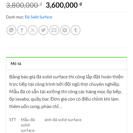
Giá
Giá
3,800,000
3,600,000
₫
₫
gốc
hiện
Danh mục:
Đá Solid Surface
là:
tại
3,800,000 ₫.
là:
3,600,000 ₫.
Mô tả
Bảng báo giá đá solid surface thi công lắp đặt hoàn thiện
trực tiếp tại công trình bởi đội ngũ thợ chuyên nghiệp.
Mẫu đá có sẵn tại xưởng thi công các hạng mục ốp bếp,
ốp lavabo, quầy bar. Đơn giá còn có điều chỉnh khi làm
thêm uốn cong, phào chỉ…
STT
Mẫu đá
ảnh đá solid surface
solid
surface