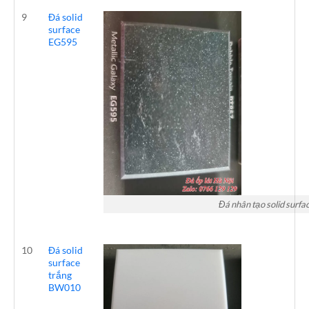
9
Đá solid
surface
EG595
Đá nhân tạo solid surfa
10
Đá solid
surface
trắng
BW010