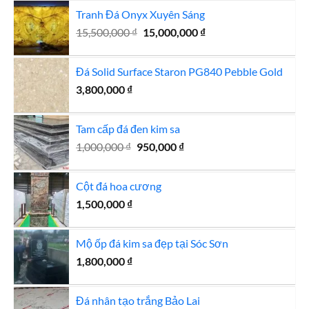
là:
tại
Tranh Đá Onyx Xuyên Sáng
810,000 ₫.
là:
Giá
Giá
15,500,000
₫
15,000,000
750,000 ₫.
₫
gốc
hiện
là:
tại
Đá Solid Surface Staron PG840 Pebble Gold
15,500,000 ₫.
là:
3,800,000
₫
15,000,000 ₫.
Tam cấp đá đen kim sa
Giá
Giá
1,000,000
₫
950,000
₫
gốc
hiện
là:
tại
Cột đá hoa cương
1,000,000 ₫.
là:
1,500,000
₫
950,000 ₫.
Mộ ốp đá kim sa đẹp tại Sóc Sơn
1,800,000
₫
Đá nhân tạo trắng Bảo Lai