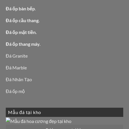
Đá ốp bàn bếp
.
Đá ốp cầu thang.
Đá ốp mặt tiền.
Đá ốp thang máy.
Đá Granite
Đá Marble
Đá Nhân Tạo
Đá ốp mộ
Mẫu đá tại kho