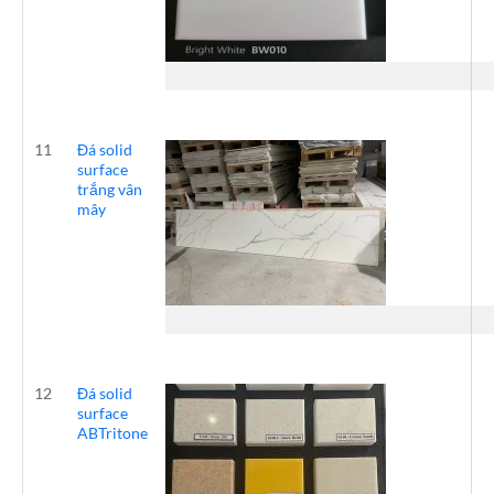
11
Đá solid
surface
trắng vân
mây
12
Đá solid
surface
ABTritone