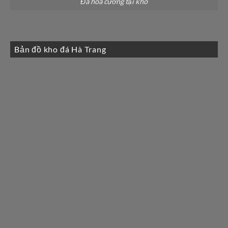
Đá hoa cương tại kho
Bản đồ kho đá Hà Trang