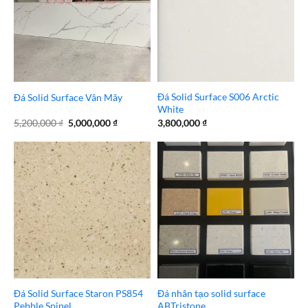
Đá Solid Surface S006 Arctic
Đá Solid Surface Vân Mây
White
Giá
Giá
5,200,000
₫
5,000,000
₫
3,800,000
₫
gốc
hiện
là:
tại
5,200,000 ₫.
là:
5,000,000 ₫.
Đá Solid Surface Staron PS854
Đá nhân tạo solid surface
Pebble Spinel
ABTristone