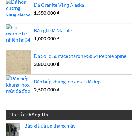
Đá Granite Vàng Alaska
1,200,000 ₫.
là:
1,550,000
₫
1,100,000 ₫.
Báo giá đá Marble
1,000,000
₫
Đá Solid Surface Staron PS854 Pebble Spinel
3,800,000
₫
Bàn bếp khung inox mặt đá đẹp
2,500,000
₫
Tin tức thông tin
Báo giá đá ốp thang máy
Không
có