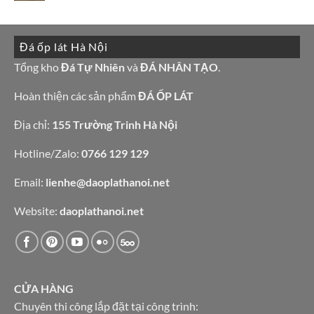
có
còn
đá
bình
hàng
ốp
luận
giá
tường
ở
tốt
đẹp
10
làm
Đá ốp lát Hà Nội
mẫu
bàn
đá
bếp
granite
Tổng kho
Đá Tự Nhiên
và
ĐÁ NHÂN TẠO
.
bàn
vàng
lavabo
tự
nhiên
Hoàn thiện các sản phẩm
ĐÁ ỐP LÁT
Địa chỉ:
155 Trường Trinh Hà Nội
Hotline/Zalo:
0766 129 129
Email:
lienhe@daoplathanoi.net
Website:
daoplathanoi.net
CỬA HÀNG
Chuyên thi công lắp đặt tại công trình: