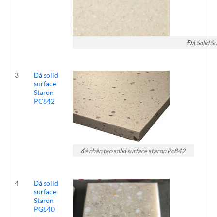
Đá Solid S
3
Đá solid
surface
Staron
PC842
đá nhân tạo solid surface staron Pc842
4
Đá solid
surface
Staron
PG840