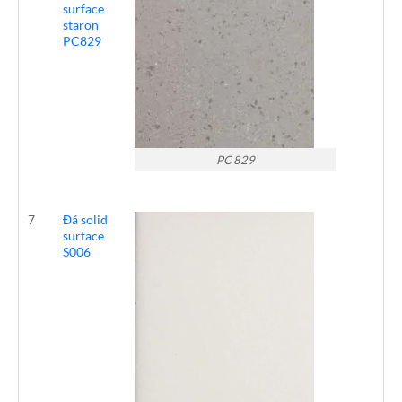
surface
staron
PC829
PC 829
7
Đá solid
surface
S006