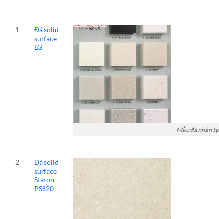
1
Đá solid
surface
LG
Mẫu đá nhân tạo
2
Đá solid
surface
Staron
PS820