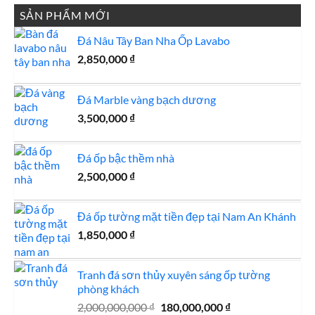
500,000 ₫.
là:
SẢN PHẨM MỚI
450,000 ₫.
Đá Nâu Tây Ban Nha Ốp Lavabo
2,850,000
₫
Đá Marble vàng bạch dương
3,500,000
₫
Đá ốp bậc thềm nhà
2,500,000
₫
Đá ốp tường mặt tiền đẹp tại Nam An Khánh
1,850,000
₫
Tranh đá sơn thủy xuyên sáng ốp tường
phòng khách
Giá
Giá
2,000,000,000
₫
180,000,000
₫