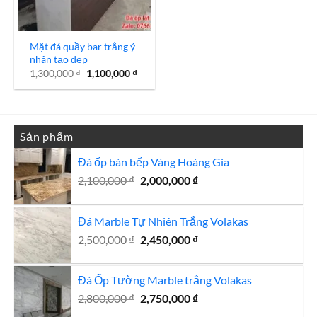
Mặt đá quầy bar trắng ý
nhân tạo đẹp
Giá
Giá
1,300,000
₫
1,100,000
₫
gốc
hiện
là:
tại
1,300,000 ₫.
là:
1,100,000 ₫.
Sản phẩm
Đá ốp bàn bếp Vàng Hoàng Gia
Giá
Giá
2,100,000
₫
2,000,000
₫
gốc
hiện
là:
tại
Đá Marble Tự Nhiên Trắng Volakas
2,100,000 ₫.
là:
Giá
2,000,000 ₫.
Giá
2,500,000
₫
2,450,000
₫
gốc
hiện
là:
tại
Đá Ốp Tường Marble trắng Volakas
2,500,000 ₫.
là:
Giá
Giá
2,800,000
₫
2,750,000
₫
2,450,000 ₫.
gốc
hiện