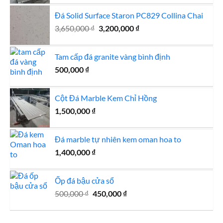
là:
tại
Đá Solid Surface Staron PC829 Collina Chai
2,800,000 ₫.
là:
Giá
Giá
3,650,000
₫
3,200,000
₫
2,750,000 ₫.
gốc
hiện
là:
tại
Tam cấp đá granite vàng bình định
3,650,000 ₫.
là:
500,000
₫
3,200,000 ₫.
Cột Đá Marble Kem Chỉ Hồng
1,500,000
₫
Đá marble tự nhiên kem oman hoa to
1,400,000
₫
Ốp đá bậu cửa sổ
Giá
Giá
500,000
₫
450,000
₫
gốc
hiện
là:
tại