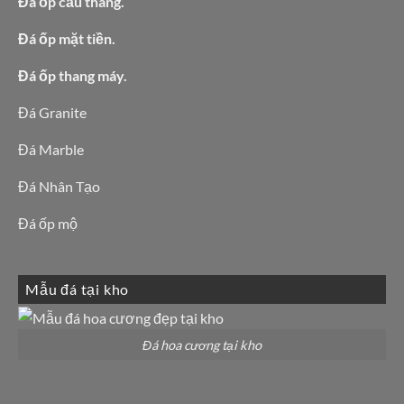
Đá ốp cầu thang.
Đá ốp mặt tiền.
Đá ốp thang máy.
Đá Granite
Đá Marble
Đá Nhân Tạo
Đá ốp mộ
Mẫu đá tại kho
Đá hoa cương tại kho