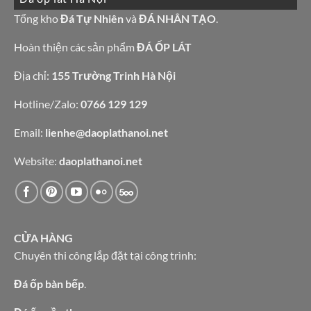
bàn
đá
bếp
granite
Tổng kho
Đá Tự Nhiên
và
ĐÁ NHÂN TẠO
.
bàn
vàng
lavabo
tự
nhiên
Hoàn thiện các sản phẩm
ĐÁ ỐP LÁT
Địa chỉ:
155 Trường Trinh Hà Nội
Hotline/Zalo:
0766 129 129
Email:
lienhe@daoplathanoi.net
Website:
daoplathanoi.net
CỬA HÀNG
Chuyên thi công lắp đặt tại công trình:
Đá ốp bàn bếp
.