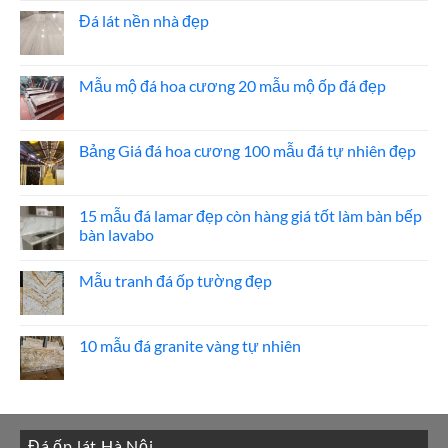
đá
bình
ốp
luận
Đá lát nền nhà đẹp
thang
ở
máy
20
Không
mẫu
có
đá
bình
ốp
luận
Mẫu mộ đá hoa cương 20 mẫu mộ ốp đá đẹp
mặt
ở
tiền
Đá
Không
đẹp
lát
có
nền
bình
nhà
luận
Bảng Giá đá hoa cương 100 mẫu đá tự nhiên đẹp
đẹp
ở
Mẫu
Không
mộ
có
đá
bình
hoa
luận
15 mẫu đá lamar đẹp còn hàng giá tốt làm bàn bếp
cương
ở
bàn lavabo
20
Bảng
mẫu
Giá
Không
mộ
đá
có
ốp
hoa
Mẫu tranh đá ốp tường đẹp
bình
đá
cương
luận
đẹp
100
Không
ở
mẫu
có
15
đá
bình
mẫu
tự
luận
10 mẫu đá granite vàng tự nhiên
đá
nhiên
ở
lamar
đẹp
Mẫu
Không
đẹp
tranh
có
còn
đá
bình
hàng
ốp
luận
giá
tường
ở
tốt
đẹp
10
làm
Đá ốp lát Hà Nội
mẫu