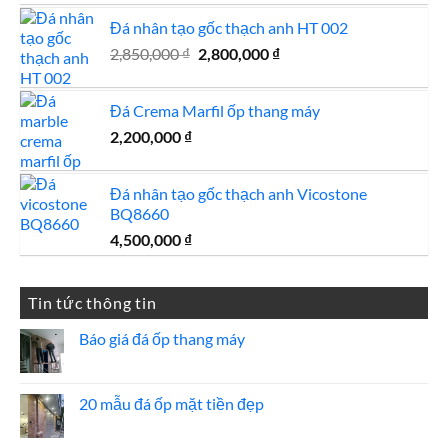
gốc
hiện
Đá nhân tạo gốc thạch anh HT 002
là:
tại
2,000,000,000 ₫.
là:
Giá
Giá
2,850,000
₫
2,800,000
₫
180,000,000 ₫.
gốc
hiện
là:
tại
Đá Crema Marfil ốp thang máy
2,850,000 ₫.
là:
2,200,000
₫
2,800,000 ₫.
Đá nhân tạo gốc thạch anh Vicostone
BQ8660
4,500,000
₫
Tin tức thông tin
Báo giá đá ốp thang máy
Không
có
bình
luận
20 mẫu đá ốp mặt tiền đẹp
ở
Báo
Không
giá
có